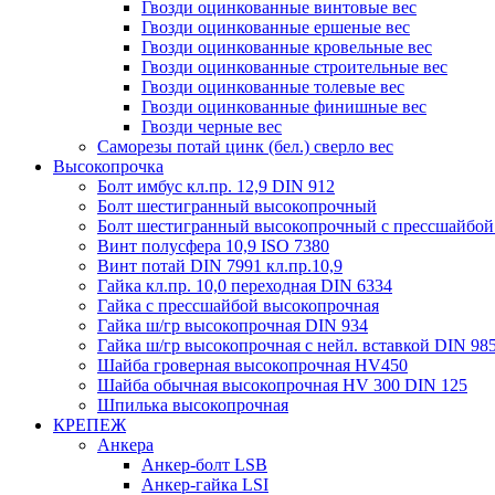
Гвозди оцинкованные винтовые вес
Гвозди оцинкованные ершеные вес
Гвозди оцинкованные кровельные вес
Гвозди оцинкованные строительные вес
Гвозди оцинкованные толевые вес
Гвозди оцинкованные финишные вес
Гвозди черные вес
Саморезы потай цинк (бел.) сверло вес
Высокопрочка
Болт имбус кл.пр. 12,9 DIN 912
Болт шестигранный высокопрочный
Болт шестигранный высокопрочный с прессшайбой
Винт полусфера 10,9 ISO 7380
Винт потай DIN 7991 кл.пр.10,9
Гайка кл.пр. 10,0 переходная DIN 6334
Гайка с прессшайбой высокопрочная
Гайка ш/гр высокопрочная DIN 934
Гайка ш/гр высокопрочная с нейл. вставкой DIN 98
Шайба гроверная высокопрочная HV450
Шайба обычная высокопрочная HV 300 DIN 125
Шпилька высокопрочная
КРЕПЕЖ
Анкера
Анкер-болт LSB
Анкер-гайка LSI