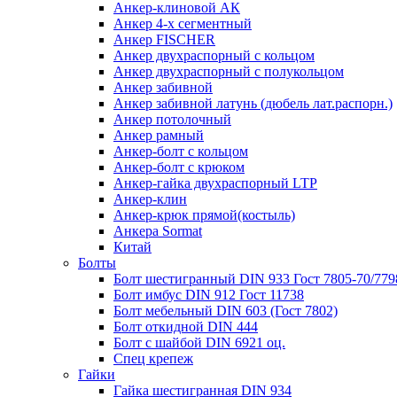
Анкер-клиновой АК
Анкер 4-х сегментный
Анкер FISCHER
Анкер двухраспорный с кольцом
Анкер двухраспорный с полукольцом
Анкер забивной
Анкер забивной латунь (дюбель лат.распорн.)
Анкер потолочный
Анкер рамный
Анкер-болт с кольцом
Анкер-болт с крюком
Анкер-гайка двухраспорный LTP
Анкер-клин
Анкер-крюк прямой(костыль)
Анкера Sormat
Китай
Болты
Болт шестигранный DIN 933 Гост 7805-70/779
Болт имбус DIN 912 Гост 11738
Болт мебельный DIN 603 (Гост 7802)
Болт откидной DIN 444
Болт с шайбой DIN 6921 оц.
Спец крепеж
Гайки
Гайка шестигранная DIN 934