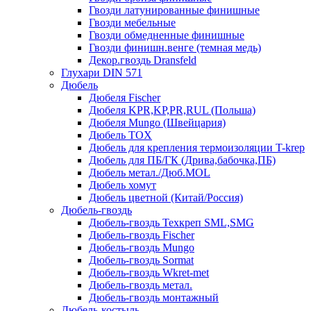
Гвозди латунированные финишные
Гвозди мебельные
Гвозди обмедненные финишные
Гвозди финишн.венге (темная медь)
Декор.гвоздь Dransfeld
Глухари DIN 571
Дюбель
Дюбеля Fischer
Дюбеля KPR,KP,PR,RUL (Польша)
Дюбеля Mungo (Швейцария)
Дюбель TOX
Дюбель для крепления термоизоляции T-krep
Дюбель для ПБ/ГК (Дрива,бабочка,ПБ)
Дюбель метал./Дюб.MOL
Дюбель хомут
Дюбель цветной (Китай/Россия)
Дюбель-гвоздь
Дюбель-гвоздь Техкреп SML,SMG
Дюбель-гвоздь Fischer
Дюбель-гвоздь Mungo
Дюбель-гвоздь Sormat
Дюбель-гвоздь Wkret-met
Дюбель-гвоздь метал.
Дюбель-гвоздь монтажный
Дюбель-костыль