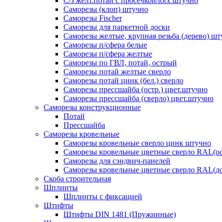
С/з желт.потай с просечкой/torx штучно
Саморезы (клоп) штучно
Саморезы Fischer
Саморезы для паркетной доски
Саморезы желтые, крупная резьба (дерево) ш
Саморезы п/сфера белые
Саморезы п/сфера желтые
Саморезы по ГВЛ, потай, острый
Саморезы потай желтые сверло
Саморезы потай цинк (бел.) сверло
Саморезы прессшайба (остр.) цвет.штучно
Саморезы прессшайба (сверло) цвет.штучно
Саморезы конструкционные
Потай
Прессшайба
Саморезы кровельные
Саморезы кровельные сверло цинк штучно
Саморезы кровельные цветные сверло RAL(ос
Саморезы для сэндвич-панелей
Саморезы кровельные цветные сверло RAL(д
Скоба строительная
Шплинты
Шплинты с фиксацией
Штифты
Штифты DIN 1481 (Пружинные)