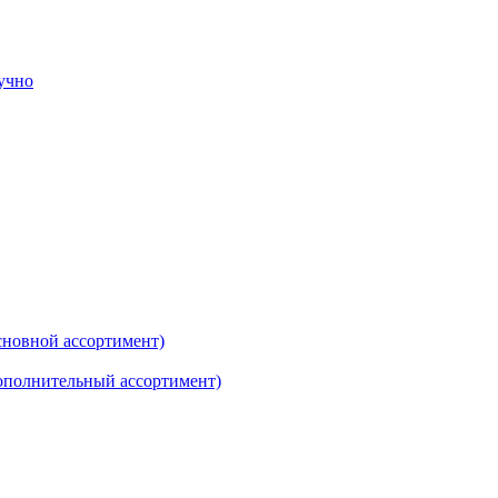
тучно
новной ассортимент)
ополнительный ассортимент)