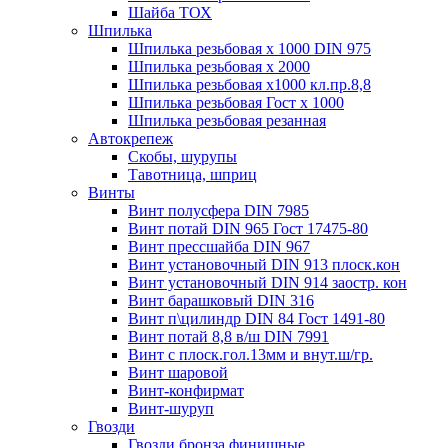
Шайба ТОХ
Шпилька
Шпилька резьбовая х 1000 DIN 975
Шпилька резьбовая х 2000
Шпилька резьбовая х1000 кл.пр.8,8
Шпилька резьбовая Гост х 1000
Шпилька резьбовая резанная
Автокрепеж
Скобы, шурупы
Тавотница, шприц
Винты
Винт полусфера DIN 7985
Винт потай DIN 965 Гост 17475-80
Винт прессшайба DIN 967
Винт установочный DIN 913 плоск.кон
Винт установочный DIN 914 заостр. кон
Винт барашковый DIN 316
Винт п\цилиндр DIN 84 Гост 1491-80
Винт потай 8,8 в/ш DIN 7991
Винт с плоск.гол.13мм и внут.ш/гр.
Винт шаровой
Винт-конфирмат
Винт-шуруп
Гвозди
Гвозди бронза финишные