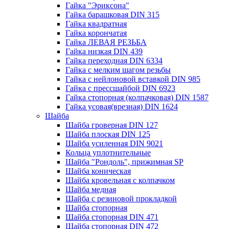
Гайка "Эриксона"
Гайка барашковая DIN 315
Гайка квадратная
Гайка корончатая
Гайка ЛЕВАЯ РЕЗЬБА
Гайка низкая DIN 439
Гайка переходная DIN 6334
Гайка с мелким шагом резьбы
Гайка с нейлоновой вставкой DIN 985
Гайка с прессшайбой DIN 6923
Гайка стопорная (колпачковая) DIN 1587
Гайка усовая(врезная) DIN 1624
Шайба
Шайба гроверная DIN 127
Шайба плоская DIN 125
Шайба усиленная DIN 9021
Кольца уплотнительные
Шайба "Рондоль", прижимная SP
Шайба коническая
Шайба кровельная с колпачком
Шайба медная
Шайба с резиновой прокладкой
Шайба стопорная
Шайба стопорная DIN 471
Шайба стопорная DIN 472