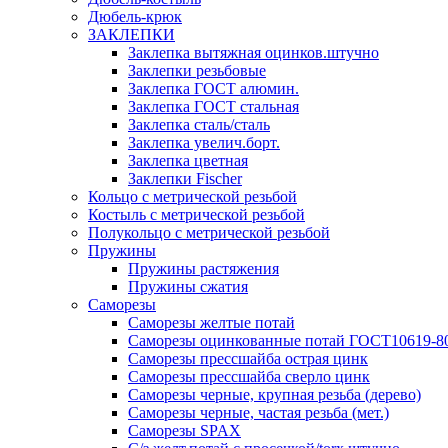
Дюбель-крюк
ЗАКЛЕПКИ
Заклепка вытяжная оцинков.штучно
Заклепки резьбовые
Заклепка ГОСТ алюмин.
Заклепка ГОСТ стальная
Заклепка сталь/сталь
Заклепка увелич.борт.
Заклепка цветная
Заклепки Fischer
Кольцо с метрической резьбой
Костыль с метрической резьбой
Полукольцо с метрической резьбой
Пружины
Пружины растяжения
Пружины сжатия
Саморезы
Саморезы желтые потай
Саморезы оцинкованные потай ГОСТ10619-8
Саморезы прессшайба острая цинк
Саморезы прессшайба сверло цинк
Саморезы черные, крупная резьба (дерево)
Саморезы черные, частая резьба (мет.)
Cаморезы SPAX