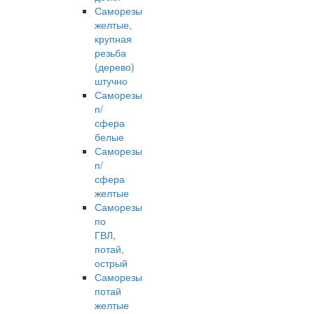
Саморезы
желтые,
крупная
резьба
(дерево)
штучно
Саморезы
п/
сфера
белые
Саморезы
п/
сфера
желтые
Саморезы
по
ГВЛ,
потай,
острый
Саморезы
потай
желтые