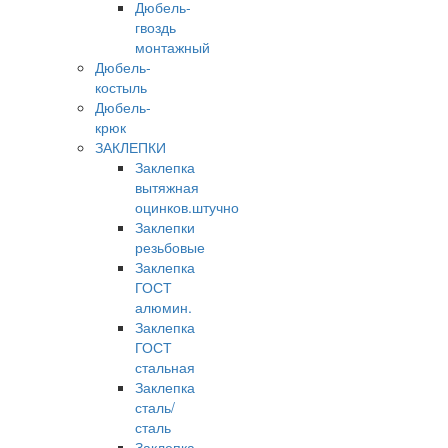
Дюбель-
гвоздь
монтажный
Дюбель-
костыль
Дюбель-
крюк
ЗАКЛЕПКИ
Заклепка
вытяжная
оцинков.штучно
Заклепки
резьбовые
Заклепка
ГОСТ
алюмин.
Заклепка
ГОСТ
стальная
Заклепка
сталь/
сталь
Заклепка