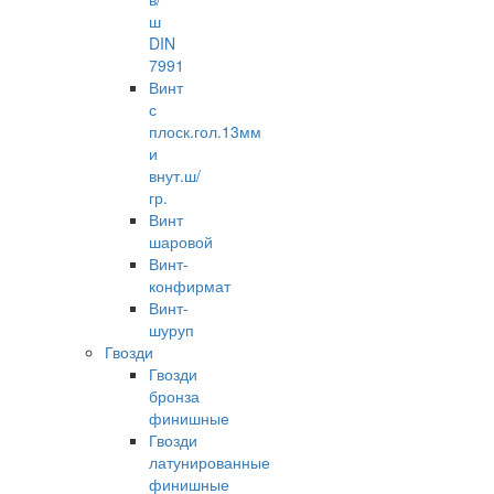
ш
DIN
7991
Винт
с
плоск.гол.13мм
и
внут.ш/
гр.
Винт
шаровой
Винт-
конфирмат
Винт-
шуруп
Гвозди
Гвозди
бронза
финишные
Гвозди
латунированные
финишные