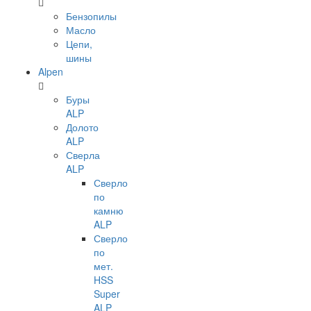
Бензопилы
Масло
Цепи,
шины
Alpen
Буры
ALP
Долото
ALP
Сверла
ALP
Сверло
по
камню
ALP
Сверло
по
мет.
HSS
Super
ALP