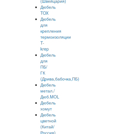
(Швейцария)
Дюбель
TOX
Дюбель
для
крепления
термоизоляции
T-
krep
Дюбель
для
ПБ/
ГК
(Дрива,бабочка,ПБ)
Дюбель
метал./
Дюб.MOL
Дюбель
хомут
Дюбель
цветной
(Китай/
Россия)