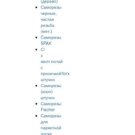
(дерево)
Саморезы
черные,
частая
резьба
(мет.)
Cаморезы
SPAX
С/
з
желт.потай
с
просечкой/torx
штучно
Саморезы
(клоп)
штучно
Саморезы
Fischer
Саморезы
для
паркетной
доски