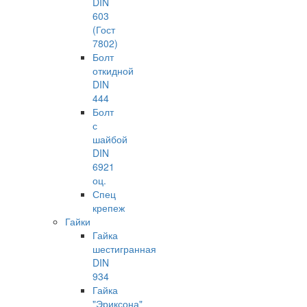
DIN
603
(Гост
7802)
Болт
откидной
DIN
444
Болт
с
шайбой
DIN
6921
оц.
Спец
крепеж
Гайки
Гайка
шестигранная
DIN
934
Гайка
"Эриксона"