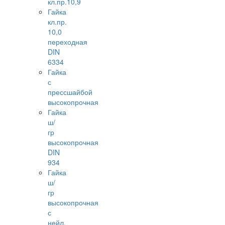
кл.пр.10,9
Гайка
кл.пр.
10,0
переходная
DIN
6334
Гайка
с
прессшайбой
высокопрочная
Гайка
ш/
гр
высокопрочная
DIN
934
Гайка
ш/
гр
высокопрочная
с
нейл.