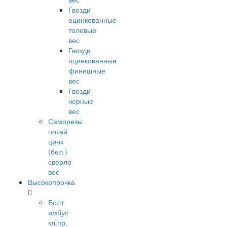
Гвозди
оцинкованные
толевые
вес
Гвозди
оцинкованные
финишные
вес
Гвозди
черные
вес
Саморезы
потай
цинк
(бел.)
сверло
вес
Высокопрочка
Болт
имбус
кл.пр.