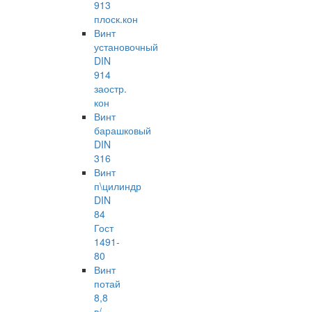
913
плоск.кон
Винт
установочный
DIN
914
заостр.
кон
Винт
барашковый
DIN
316
Винт
п\цилиндр
DIN
84
Гост
1491-
80
Винт
потай
8,8
в/