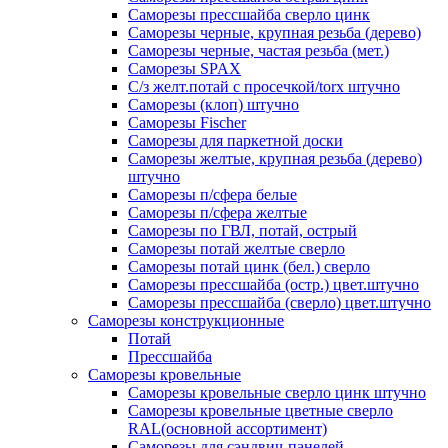
Саморезы прессшайба сверло цинк
Саморезы черные, крупная резьба (дерево)
Саморезы черные, частая резьба (мет.)
Cаморезы SPAX
С/з желт.потай с просечкой/torx штучно
Саморезы (клоп) штучно
Саморезы Fischer
Саморезы для паркетной доски
Саморезы желтые, крупная резьба (дерево)
штучно
Саморезы п/сфера белые
Саморезы п/сфера желтые
Саморезы по ГВЛ, потай, острый
Саморезы потай желтые сверло
Саморезы потай цинк (бел.) сверло
Саморезы прессшайба (остр.) цвет.штучно
Саморезы прессшайба (сверло) цвет.штучно
Саморезы конструкционные
Потай
Прессшайба
Саморезы кровельные
Саморезы кровельные сверло цинк штучно
Саморезы кровельные цветные сверло
RAL(основной ассортимент)
Саморезы для сэндвич-панелей