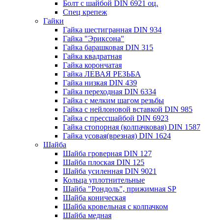
Болт с шайбой DIN 6921 оц.
Спец крепеж
Гайки
Гайка шестигранная DIN 934
Гайка "Эриксона"
Гайка барашковая DIN 315
Гайка квадратная
Гайка корончатая
Гайка ЛЕВАЯ РЕЗЬБА
Гайка низкая DIN 439
Гайка переходная DIN 6334
Гайка с мелким шагом резьбы
Гайка с нейлоновой вставкой DIN 985
Гайка с прессшайбой DIN 6923
Гайка стопорная (колпачковая) DIN 1587
Гайка усовая(врезная) DIN 1624
Шайба
Шайба гроверная DIN 127
Шайба плоская DIN 125
Шайба усиленная DIN 9021
Кольца уплотнительные
Шайба "Рондоль", прижимная SP
Шайба коническая
Шайба кровельная с колпачком
Шайба медная