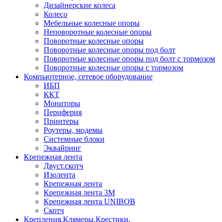
Дизайнерские колеса
Колесо
Мебельные колесные опоры
Неповоротные колесные опоры
Поворотные колесные опоры
Поворотные колесные опоры под болт
Поворотные колесные опоры под болт с тормозом
Поворотные колесные опоры с тормозом
Компьютерное, сетевое оборудование
ИБП
ККТ
Мониторы
Периферия
Принтеры
Роутеры, модемы
Системные блоки
Эквайринг
Крепежная лента
Двуст.скотч
Изолента
Крепежная лента
Крепежная лента 3М
Крепежная лента UNIBOB
Скотч
Крепления.Клямеры.Крестики.