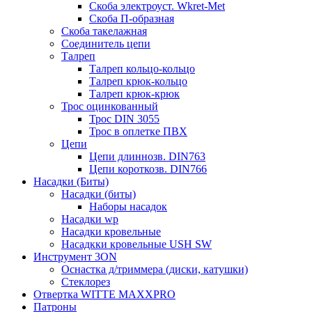
Скоба электроуст. Wkret-Met
Скоба П-образная
Скоба такелажная
Соединитель цепи
Талреп
Талреп кольцо-кольцо
Талреп крюк-кольцо
Талреп крюк-крюк
Трос оцинкованный
Трос DIN 3055
Трос в оплетке ПВХ
Цепи
Цепи длиннозв. DIN763
Цепи короткозв. DIN766
Насадки (Биты)
Насадки (биты)
Наборы насадок
Насадки wp
Насадки кровельные
Насадкки кровельные USH SW
Инструмент 3ON
Оснастка д/триммера (диски, катушки)
Стеклорез
Отвертка WITTE MAXXPRO
Патроны