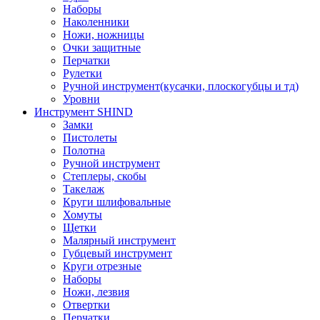
Наборы
Наколенники
Ножи, ножницы
Очки защитные
Перчатки
Рулетки
Ручной инструмент(кусачки, плоскогубцы и тд)
Уровни
Инструмент SHIND
Замки
Пистолеты
Полотна
Ручной инструмент
Степлеры, скобы
Такелаж
Круги шлифовальные
Хомуты
Щетки
Малярный инструмент
Губцевый инструмент
Круги отрезные
Наборы
Ножи, лезвия
Отвертки
Перчатки