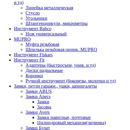
и тд)
Линейка металлическая
Стусло
Угольники
Штангенциркули, микрометры
Инструмент Bahco
Нож универсальный
MUPRO
Муфта резьбовая
Шпилька резьбовая оцинк. MUPRO
Инструмент Fiskars
Инструмент Fit
Адаптеры (быстросъем, унив. и тд)
Диски радиальные
Коронки
Ручной инструмент (бокорезы, молотки и тд)
Замки, петли гаражн., ушки, шпингалеты
Замки ABUS
Замки Apecs
Замки
Засовы
Замки Avers
Замки навесные, почтовые
Цилиндровый механизм(личинка)
Замки Булат