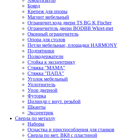
Амортизатор
Боярд
Крепеж для опоры
Магнит мебельный
Ограничит.хода двери TS BG K Fischer
Ограничитель двери BODBB Wkret-met
Оконный ограничитель
Опора для столов
Петли мебельные, площадки HARMONY
Подпятники
Полкодержатели
Стойка к эксцентрику
Стяжка "МАМА"
Стяжка "ПАПА"
Уголок мебельный
Уплотнитель
Упор дверной
Футорка
Цилиндр с внут. резьбой
Шканты
Эксцентрик
Сверла по металлу
Наборы
Оснастка и приспособления для станков
Сверла по мет. ВК8 с пластиной