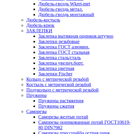
Дюбель-гвоздь Wkret-met
Дюбель-гвоздь метал.
Дюбель-гвоздь монтажный
Дюбель-костыль
Дюбель-крюк
ЗАКЛЕПКИ
Заклепка вытяжная оцинков.штучно
Заклепки резьбовые
Заклепка ГОСТ алюмин.
Заклепка ГОСТ стальная
Заклепка сталь/сталь
Заклепка увелич.борт.
Заклепка цветная
Заклепки Fischer
Кольцо с метрической резьбой
Костыль с метрической резьбой
Полукольцо с метрической резьбой
Пружины
Пружины растяжения
Пружины сжатия
Саморезы
Саморезы желтые потай
Саморезы оцинкованные потай ГОСТ10619-
80 DIN7982
Саморезы прессшайба острая цинк