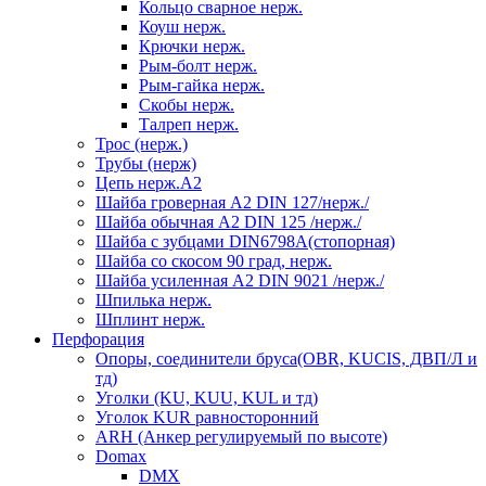
Кольцо сварное нерж.
Коуш нерж.
Крючки нерж.
Рым-болт нерж.
Рым-гайка нерж.
Скобы нерж.
Талреп нерж.
Трос (нерж.)
Трубы (нерж)
Цепь нерж.А2
Шайба гроверная А2 DIN 127/нерж./
Шайба обычная А2 DIN 125 /нерж./
Шайба с зубцами DIN6798А(стопорная)
Шайба со скосом 90 град, нерж.
Шайба усиленная А2 DIN 9021 /нерж./
Шпилька нерж.
Шплинт нерж.
Перфорация
Опоры, соединители бруса(OBR, KUCIS, ДВП/Л и
тд)
Уголки (KU, KUU, KUL и тд)
Уголок KUR равносторонний
ARH (Анкер регулируемый по высоте)
Domax
DMX