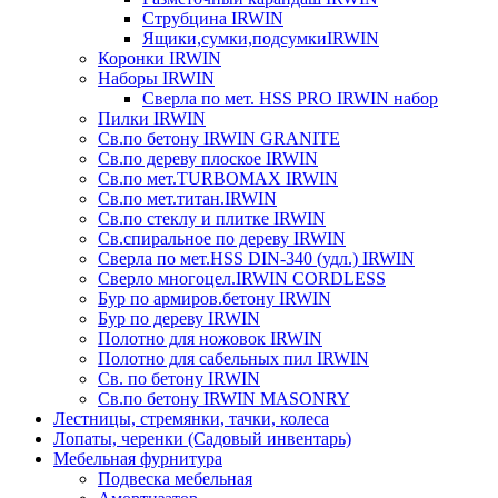
Струбцина IRWIN
Ящики,сумки,подсумкиIRWIN
Коронки IRWIN
Наборы IRWIN
Сверла по мет. HSS PRO IRWIN набор
Пилки IRWIN
Св.по бетону IRWIN GRANITE
Св.по дереву плоское IRWIN
Св.по мет.TURBOMAX IRWIN
Св.по мет.титан.IRWIN
Св.по стеклу и плитке IRWIN
Св.спиральное по дереву IRWIN
Сверла по мет.HSS DIN-340 (удл.) IRWIN
Сверло многоцел.IRWIN CORDLESS
Бур по армиров.бетону IRWIN
Бур по дереву IRWIN
Полотно для ножовок IRWIN
Полотно для сабельных пил IRWIN
Св. по бетону IRWIN
Св.по бетону IRWIN MASONRY
Лестницы, стремянки, тачки, колеса
Лопаты, черенки (Садовый инвентарь)
Мебельная фурнитура
Подвеска мебельная