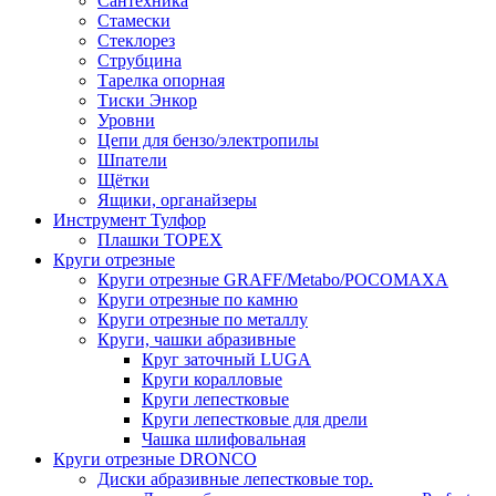
Сантехника
Стамески
Стеклорез
Струбцина
Тарелка опорная
Тиски Энкор
Уровни
Цепи для бензо/электропилы
Шпатели
Щётки
Ящики, органайзеры
Инструмент Тулфор
Плашки ТОРЕХ
Круги отрезные
Круги отрезные GRAFF/Metabo/РОСОМАХА
Круги отрезные по камню
Круги отрезные по металлу
Круги, чашки абразивные
Круг заточный LUGA
Круги коралловые
Круги лепестковые
Круги лепестковые для дрели
Чашка шлифовальная
Круги отрезные DRONCO
Диски абразивные лепестковые тор.