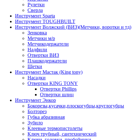
Рулетки
Сверла
Инструмент Sparta
Инструмент TOUGHBUILT
Инструмент Волжский (ВИЗ)(Метчики, воротки и тд)
Зенковка
Метчики м/р
Метчикодержатели
Надфили
Отвертки ВИЗ
Плашкодержатели
Щетки
Инструмент Мастак (King tony)
Насадки
Отвертки KING TONY
Отвертки Phillips
Отвертки шлиц
Инструмент Энкор
Бокорезы,кусачки,плоскогубцы,круглогубцы
Болторез
Губка абразивная
Зубило
Клеевые термопистолеты
Ключ трубный, сантехнический
Ключи, головки, пробойники