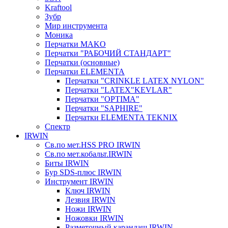
Kraftool
Зубр
Мир инструмента
Моника
Перчатки MAKO
Перчатки "РАБОЧИЙ СТАНДАРТ"
Перчатки (основные)
Перчатки ELEMENTA
Перчатки "CRINKLE LATEX NYLON"
Перчатки "LATEX"KEVLAR"
Перчатки "OPTIMA"
Перчатки "SAPHIRE"
Перчатки ELEMENTA TEKNIX
Спектр
IRWIN
Св.по мет.HSS PRO IRWIN
Св.по мет.кобальт.IRWIN
Биты IRWIN
Бур SDS-плюс IRWIN
Инструмент IRWIN
Ключ IRWIN
Лезвия IRWIN
Ножи IRWIN
Ножовки IRWIN
Разметочный карандаш IRWIN