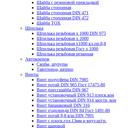
Шайба с резиновой прокладкой
Шайба стопорная
Шайба стопорная DIN 471
Шайба стопорная DIN 472
Шайба ТОХ
Шпилька
Шпилька резьбовая х 1000 DIN 975
Шпилька резьбовая х 2000
Шпилька резьбовая х1000 кл.пр.8,8
Шпилька резьбовая Гост х 1000
Шпилька резьбовая резанная
Автокрепеж
Скобы, шурупы
Тавотница, шприц
Винты
Винт полусфера DIN 7985
Винт потай DIN 965 Гост 17475-80
Винт прессшайба DIN 967
Винт установочный DIN 913 плоск.кон
Винт установочный DIN 914 заостр. кон
Винт барашковый DIN 316
Винт п\цилиндр DIN 84 Гост 1491-80
Винт потай 8,8 в/ш DIN 7991
Винт с плоск.гол.13мм и внут.ш/гр.
Винт шаровой