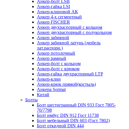
Анкер-болт LSB
Анкер-гайка LSI
Анкер-клиновой АК
Анкер 4-х сегментный
Анкер FISCHER
Анкер двухраспорный с кольцом
Анкер двухраспорный с полукольцом
Анкер забивной
Анкер забивной латунь (дюбель
лат.распорн.)
Анкер потолочный
Анкер рамный
Анкер-болт с кольцом
Анкер-болт с крюком
Анкер-гайка двухраспорный LTP
Анкер-клин
Анкер-крюк прямой(костыль)
Анкера Sormat
Китай
Болты
Болт шестигранный DIN 933 Гост 7805-
70/7798
Болт имбус DIN 912 Гост 11738
Болт мебельный DIN 603 (Гост 7802)
Болт откидной DIN 444