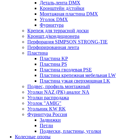
Деталь,лента DMX
Кронштейн д/стойки
Монтажная пластина DMX
Уголок DMX
Фурнитура
Крепеж для террасной доски
Кроншт.д/кондиционера
Перфорация SIMPSON STRONG-TIE
Перфорированная лента
Пластина
Пластина KP
Пластина PS
Пластина гвоздевая PSE
Пластина крепежная мебельная LW
Пластина узкая сверхмощная LK
Подвес, профиль монтажный
Уголки NAZ (РК) аналог NA
Уголки распродажа
Уголок "AMIG"
Угольник KW RK
Фурнитура Россия
Задвижки
Петли
Подвески, пластины, уголки
Колесные опоры