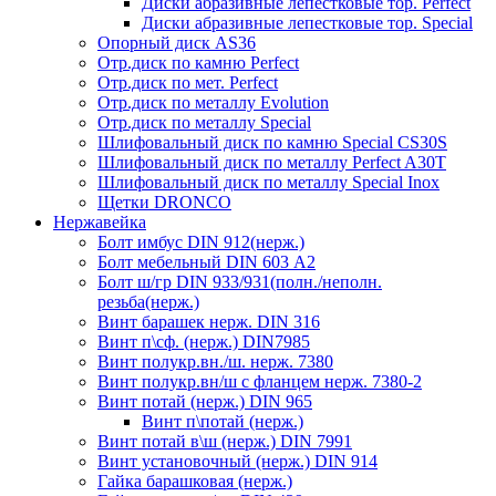
Диски абразивные лепестковые тор. Perfect
Диски абразивные лепестковые тор. Speciаl
Опорный диск AS36
Отр.диск по камню Perfect
Отр.диск по мет. Perfect
Отр.диск по металлу Evolution
Отр.диск по металлу Special
Шлифовальный диск по камню Special CS30S
Шлифовальный диск по металлу Perfect A30T
Шлифовальный диск по металлу Special Inox
Щетки DRONCO
Нержавейка
Болт имбус DIN 912(нерж.)
Болт мебельный DIN 603 А2
Болт ш/гр DIN 933/931(полн./неполн.
резьба(нерж.)
Винт барашек нерж. DIN 316
Винт п\сф. (нерж.) DIN7985
Винт полукр.вн./ш. нерж. 7380
Винт полукр.вн/ш с фланцем нерж. 7380-2
Винт потай (нерж.) DIN 965
Винт п\потай (нерж.)
Винт потай в\ш (нерж.) DIN 7991
Винт установочный (нерж.) DIN 914
Гайка барашковая (нерж.)