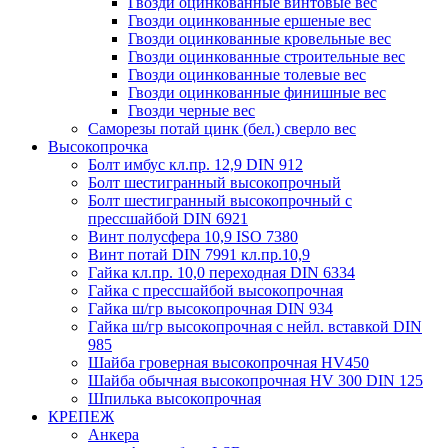
Гвозди оцинкованные винтовые вес
Гвозди оцинкованные ершеные вес
Гвозди оцинкованные кровельные вес
Гвозди оцинкованные строительные вес
Гвозди оцинкованные толевые вес
Гвозди оцинкованные финишные вес
Гвозди черные вес
Саморезы потай цинк (бел.) сверло вес
Высокопрочка
Болт имбус кл.пр. 12,9 DIN 912
Болт шестигранный высокопрочный
Болт шестигранный высокопрочный с
прессшайбой DIN 6921
Винт полусфера 10,9 ISO 7380
Винт потай DIN 7991 кл.пр.10,9
Гайка кл.пр. 10,0 переходная DIN 6334
Гайка с прессшайбой высокопрочная
Гайка ш/гр высокопрочная DIN 934
Гайка ш/гр высокопрочная с нейл. вставкой DIN
985
Шайба гроверная высокопрочная HV450
Шайба обычная высокопрочная HV 300 DIN 125
Шпилька высокопрочная
КРЕПЕЖ
Анкера