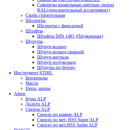
Саморезы кровельные цветные сверло
RAL(дополнительный ассортимент)
Скоба строительная
Шплинты
Шплинты с фиксацией
Штифты
Штифты DIN 1481 (Пружинные)
Шурупы
Шуруп-кольцо
Шуруп-кольцо сварной
Шуруп-костыль
Шуруп-полукольцо
Шурупы по бетону
Инструмент STIHL
Бензопилы
Масло
Цепи, шины
Alpen
Буры ALP
Долото ALP
Сверла ALP
Сверло по камню ALP
Сверло по мет. HSS Super ALP
Сверло по мет.HSS Sprint ALP