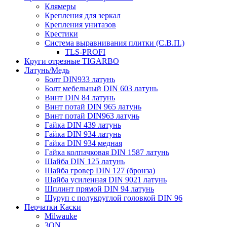
Клямеры
Крепления для зеркал
Крепления унитазов
Крестики
Система выравнивания плитки (С.В.П.)
TLS-PROFI
Круги отрезные TIGARBO
Латунь/Медь
Болт DIN933 латунь
Болт мебельный DIN 603 латунь
Винт DIN 84 латунь
Винт потай DIN 965 латунь
Винт потай DIN963 латунь
Гайка DIN 439 латунь
Гайка DIN 934 латунь
Гайка DIN 934 медная
Гайка колпачковая DIN 1587 латунь
Шайба DIN 125 латунь
Шайба гровер DIN 127 (бронза)
Шайба усиленная DIN 9021 латунь
Шплинт прямой DIN 94 латунь
Шуруп с полукруглой головкой DIN 96
Перчатки Каски
Milwauke
3ON