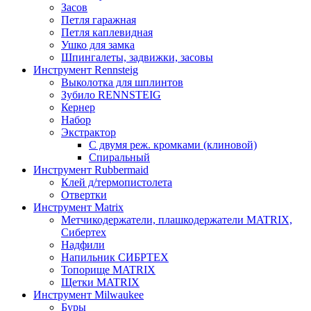
Засов
Петля гаражная
Петля каплевидная
Ушко для замка
Шпингалеты, задвижки, засовы
Инструмент Rennsteig
Выколотка для шплинтов
Зубило RENNSTEIG
Кернер
Набор
Экстрактор
С двумя реж. кромками (клиновой)
Спиральный
Инструмент Rubbermaid
Клей д/термопистолета
Отвертки
Инструмент Matrix
Метчикодержатели, плашкодержатели MATRIX,
Сибертех
Надфили
Напильник СИБРТЕХ
Топорище MATRIX
Щетки MATRIX
Инструмент Milwaukee
Буры