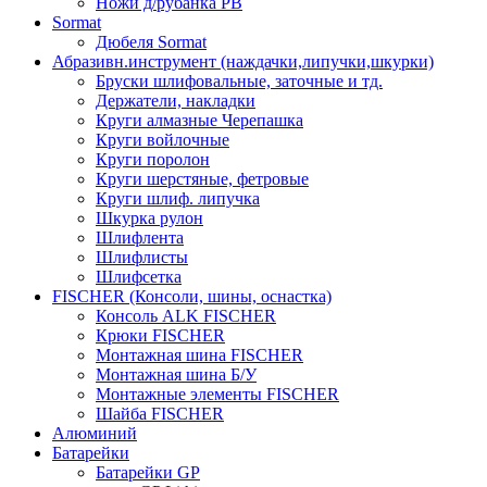
Ножи д/рубанка РВ
Sormat
Дюбеля Sormat
Абразивн.инструмент (наждачки,липучки,шкурки)
Бруски шлифовальные, заточные и тд.
Держатели, накладки
Круги алмазные Черепашка
Круги войлочные
Круги поролон
Круги шерстяные, фетровые
Круги шлиф. липучка
Шкурка рулон
Шлифлента
Шлифлисты
Шлифсетка
FISCHER (Консоли, шины, оснастка)
Консоль ALK FISCHER
Крюки FISCHER
Монтажная шина FISCHER
Монтажная шина Б/У
Монтажные элементы FISCHER
Шайба FISCHER
Алюминий
Батарейки
Батарейки GP