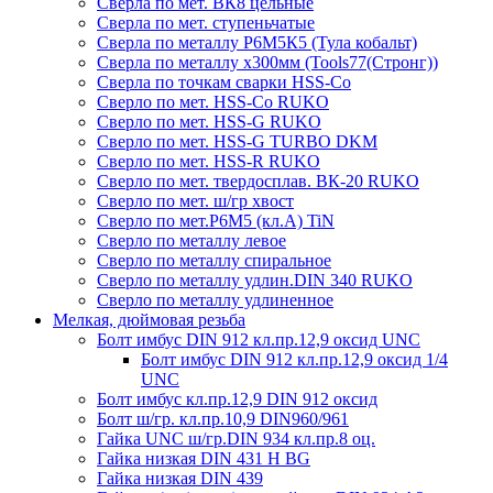
Сверла по мет. ВК8 цельные
Сверла по мет. ступеньчатые
Сверла по металлу Р6М5К5 (Тула кобальт)
Сверла по металлу х300мм (Tools77(Стронг))
Сверла по точкам сварки HSS-Co
Сверло по мет. HSS-Co RUKO
Сверло по мет. HSS-G RUKO
Сверло по мет. HSS-G TURBO DKM
Сверло по мет. HSS-R RUKO
Сверло по мет. твердосплав. ВК-20 RUKO
Сверло по мет. ш/гр хвост
Сверло по мет.Р6М5 (кл.А) TiN
Сверло по металлу левое
Сверло по металлу спиральное
Сверло по металлу удлин.DIN 340 RUKO
Сверло по металлу удлиненное
Мелкая, дюймовая резьба
Болт имбус DIN 912 кл.пр.12,9 оксид UNC
Болт имбус DIN 912 кл.пр.12,9 оксид 1/4
UNC
Болт имбус кл.пр.12,9 DIN 912 оксид
Болт ш/гр. кл.пр.10,9 DIN960/961
Гайка UNC ш/гр.DIN 934 кл.пр.8 оц.
Гайка низкая DIN 431 H BG
Гайка низкая DIN 439