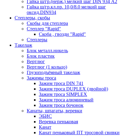
Гайка ш/гр.(нерж.) мелкий шаг DIN 934 А2
Гайка ш/гр.кл.пр. 10,0/8.0 мелкий шаг
оксид.DIN934
Степлеры, скобы
Скобы для степлера
Степлер "Rapid"
Скоба , гвозди "Rapid"
Степлеры
Такелаж
Блок металл.никель
Блок пластик
Вертлюг
Вертлюг (1 кольцо)
Грузоподъёмный такелаж
Зажимы троса
Зажим троса DIN 741
Зажим троса DUPLEX (двойной)
Зажим троса SIMPLEX
Зажим троса алюминевый
Зажим троса бочонок
Канаты, шпагаты, веревки
ЭБИС
Веревка пеньковая
Канат
Канат пеньковый ПТ тросовой свивки