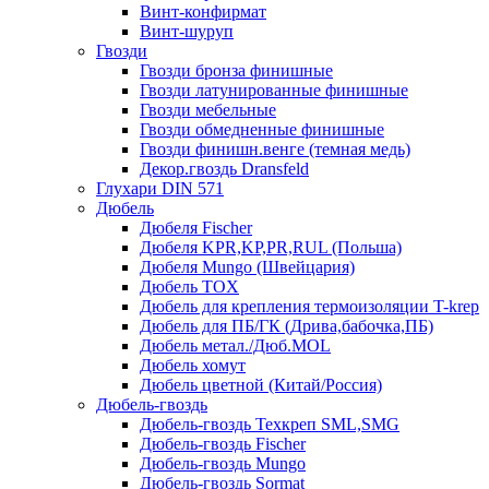
Винт-конфирмат
Винт-шуруп
Гвозди
Гвозди бронза финишные
Гвозди латунированные финишные
Гвозди мебельные
Гвозди обмедненные финишные
Гвозди финишн.венге (темная медь)
Декор.гвоздь Dransfeld
Глухари DIN 571
Дюбель
Дюбеля Fischer
Дюбеля KPR,KP,PR,RUL (Польша)
Дюбеля Mungo (Швейцария)
Дюбель TOX
Дюбель для крепления термоизоляции T-krep
Дюбель для ПБ/ГК (Дрива,бабочка,ПБ)
Дюбель метал./Дюб.MOL
Дюбель хомут
Дюбель цветной (Китай/Россия)
Дюбель-гвоздь
Дюбель-гвоздь Техкреп SML,SMG
Дюбель-гвоздь Fischer
Дюбель-гвоздь Mungo
Дюбель-гвоздь Sormat