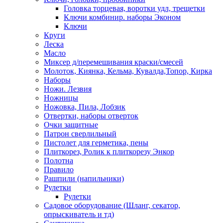
Головка торцевая, воротки удл, трещетки
Ключи комбинир. наборы Эконом
Ключи
Круги
Леска
Масло
Миксер д/перемешивания краски/смесей
Молоток, Киянка, Кельма, Кувалда,Топор, Кирка
Наборы
Ножи. Лезвия
Ножницы
Ножовка, Пила, Лобзик
Отвертки, наборы отверток
Очки защитные
Патрон сверлильный
Пистолет для герметика, пены
Плиткорез, Ролик к плиткорезу Энкор
Полотна
Правило
Рашпили (напильники)
Рулетки
Рулетки
Садовое оборудование (Шланг, секатор,
опрыскиватель и тд)