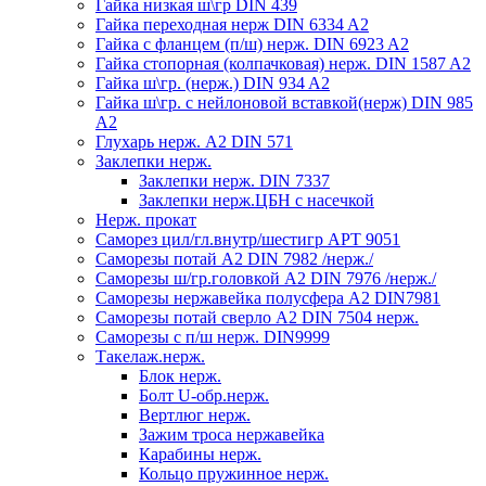
Гайка низкая ш\гр DIN 439
Гайка переходная нерж DIN 6334 A2
Гайка с фланцем (п/ш) нерж. DIN 6923 A2
Гайка стопорная (колпачковая) нерж. DIN 1587 A2
Гайка ш\гр. (нерж.) DIN 934 A2
Гайка ш\гр. с нейлоновой вставкой(нерж) DIN 985
A2
Глухарь нерж. А2 DIN 571
Заклепки нерж.
Заклепки нерж. DIN 7337
Заклепки нерж.ЦБН с насечкой
Нерж. прокат
Саморез цил/гл.внутр/шестигр АРТ 9051
Саморезы потай А2 DIN 7982 /нерж./
Саморезы ш/гр.головкой А2 DIN 7976 /нерж./
Саморезы нержавейка полусфера А2 DIN7981
Саморезы потай сверло А2 DIN 7504 нерж.
Саморезы с п/ш нерж. DIN9999
Такелаж.нерж.
Блок нерж.
Болт U-обр.нерж.
Вертлюг нерж.
Зажим троса нержавейка
Карабины нерж.
Кольцо пружинное нерж.