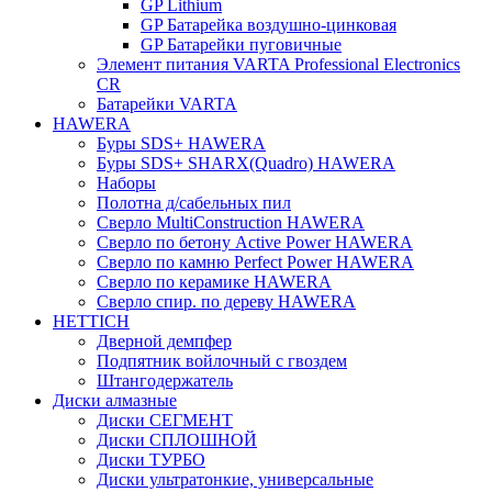
GP Lithium
GP Батарейка воздушно-цинковая
GP Батарейки пуговичные
Элемент питания VARTA Professional Electronics
CR
Батарейки VARTA
HAWERA
Буры SDS+ HAWERA
Буры SDS+ SHARX(Quadro) HAWERA
Наборы
Полотна д/сабельных пил
Сверло MultiConstruction HAWERA
Сверло по бетону Active Power HAWERA
Сверло по камню Perfect Power HAWERA
Сверло по керамике HAWERA
Сверло спир. по дереву HAWERA
HETTICH
Дверной демпфер
Подпятник войлочный с гвоздем
Штангодержатель
Диски алмазные
Диски СЕГМЕНТ
Диски СПЛОШНОЙ
Диски ТУРБО
Диски ультратонкие, универсальные