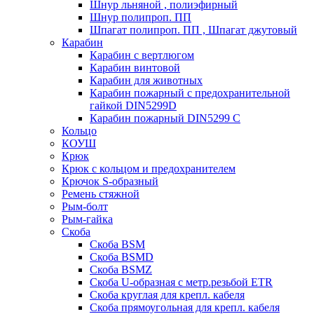
Шнур льняной , полиэфирный
Шнур полипроп. ПП
Шпагат полипроп. ПП , Шпагат джутовый
Карабин
Карабин c вертлюгом
Карабин винтовой
Карабин для животных
Карабин пожарный c предохранительной
гайкой DIN5299D
Карабин пожарный DIN5299 C
Кольцо
КОУШ
Крюк
Крюк с кольцом и предохранителем
Крючок S-образный
Ремень стяжной
Рым-болт
Рым-гайка
Скоба
Скоба BSM
Скоба BSMD
Скоба BSMZ
Скоба U-образная с метр.резьбой ETR
Скоба круглая для крепл. кабеля
Скоба прямоугольная для крепл. кабеля