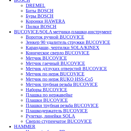
BOSCH
DREMEL
Биты BOSCH
Буры BOSCH
Коронки HAWERA
Пилки BOSCH
BUCOVICE/SOLA метчики,плашки,инструмент
Вороток ручной BUCOVICE
Зенкер 90 удалитель стружки BUCOVICE
Карандаши, чертилки SOLA/KINEX
Коническое сверло BUCOVICE
Метчик BUCOVICE
Метчик гаечный BUCOVICE
Метчик д/глухих отверстий BUCOVICE
Метчик по нерж BUCOVICE
Метчик по нерж RUKO HSS-Co5
Метчик трубная резьба BUCOVICE
Наборы BUCOVICE
Плашка по нержавейке
Плашки BUCOVICE
Плашки трубная резьба BUCOVICE
Плашкодержатель BUCOVICE
Рулетки, линейки SOLA
Сверло ступенчатое BUCOVICE
HAMMER