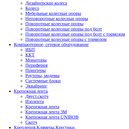
Дизайнерские колеса
Колесо
Мебельные колесные опоры
Неповоротные колесные опоры
Поворотные колесные опоры
Поворотные колесные опоры под болт
Поворотные колесные опоры под болт с тормозом
Поворотные колесные опоры с тормозом
Компьютерное, сетевое оборудование
ИБП
ККТ
Мониторы
Периферия
Принтеры
Роутеры, модемы
Системные блоки
Эквайринг
Крепежная лента
Двуст.скотч
Изолента
Крепежная лента
Крепежная лента 3М
Крепежная лента UNIBOB
Скотч
Крепления.Клямеры.Крестики.