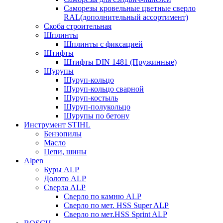
Саморезы кровельные цветные сверло
RAL(дополнительный ассортимент)
Скоба строительная
Шплинты
Шплинты с фиксацией
Штифты
Штифты DIN 1481 (Пружинные)
Шурупы
Шуруп-кольцо
Шуруп-кольцо сварной
Шуруп-костыль
Шуруп-полукольцо
Шурупы по бетону
Инструмент STIHL
Бензопилы
Масло
Цепи, шины
Alpen
Буры ALP
Долото ALP
Сверла ALP
Сверло по камню ALP
Сверло по мет. HSS Super ALP
Сверло по мет.HSS Sprint ALP