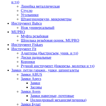
и тд)
Линейка металлическая
Стусло
Угольники
Штангенциркули, микрометры
Инструмент Bahco
Нож универсальный
MUPRO
Муфта резьбовая
Шпилька резьбовая оцинк. MUPRO
Инструмент Fiskars
Инструмент Fit
Адаптеры (быстросъем, унив. и тд)
Диски радиальные
Коронки
Ручной инструмент (бокорезы, молотки и тд)
Замки, петли гаражн., ушки, шпингалеты
Замки ABUS
Замки Apecs
Замки
Засовы
Замки Avers
Замки навесные, почтовые
Цилиндровый механизм(личинка)
Замки Булат