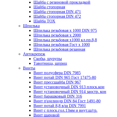
Шайба с резиновой прокладкой
Шайба стопорная
Шайба стопорная DIN 471
Шайба стопорная DIN 472
Шайба ТОХ
Шпилька
Шпилька резьбовая х 1000 DIN 975
Шпилька резьбовая х 2000
Шпилька резьбовая х1000 кл.пр.8,8
Шпилька резьбовая Гост х 1000
Шпилька резьбовая резанная
Автокрепеж
Скобы, шурупы
Тавотница, шприц
Винты
Винт полусфера DIN 7985
Винт потай DIN 965 Гост 17475-80
Винт прессшайба DIN 967
Винт установочный DIN 913 плоск.кон
Винт установочный DIN 914 заостр. кон
Винт барашковый DIN 316
Винт п\цилиндр DIN 84 Гост 1491-80
Винт потай 8,8 в/ш DIN 7991
Винт с плоск.гол.13мм и внут.ш/гр.
Винт шаровой