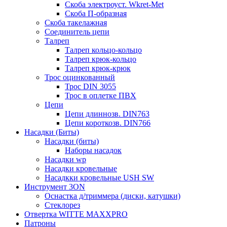
Скоба электроуст. Wkret-Met
Скоба П-образная
Скоба такелажная
Соединитель цепи
Талреп
Талреп кольцо-кольцо
Талреп крюк-кольцо
Талреп крюк-крюк
Трос оцинкованный
Трос DIN 3055
Трос в оплетке ПВХ
Цепи
Цепи длиннозв. DIN763
Цепи короткозв. DIN766
Насадки (Биты)
Насадки (биты)
Наборы насадок
Насадки wp
Насадки кровельные
Насадкки кровельные USH SW
Инструмент 3ON
Оснастка д/триммера (диски, катушки)
Стеклорез
Отвертка WITTE MAXXPRO
Патроны