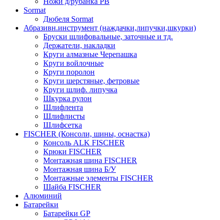
Ножи д/рубанка РВ
Sormat
Дюбеля Sormat
Абразивн.инструмент (наждачки,липучки,шкурки)
Бруски шлифовальные, заточные и тд.
Держатели, накладки
Круги алмазные Черепашка
Круги войлочные
Круги поролон
Круги шерстяные, фетровые
Круги шлиф. липучка
Шкурка рулон
Шлифлента
Шлифлисты
Шлифсетка
FISCHER (Консоли, шины, оснастка)
Консоль ALK FISCHER
Крюки FISCHER
Монтажная шина FISCHER
Монтажная шина Б/У
Монтажные элементы FISCHER
Шайба FISCHER
Алюминий
Батарейки
Батарейки GP