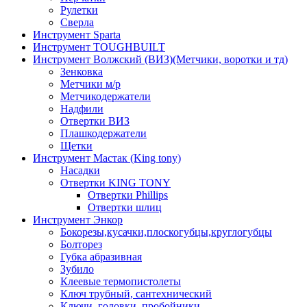
Рулетки
Сверла
Инструмент Sparta
Инструмент TOUGHBUILT
Инструмент Волжский (ВИЗ)(Метчики, воротки и тд)
Зенковка
Метчики м/р
Метчикодержатели
Надфили
Отвертки ВИЗ
Плашкодержатели
Щетки
Инструмент Мастак (King tony)
Насадки
Отвертки KING TONY
Отвертки Phillips
Отвертки шлиц
Инструмент Энкор
Бокорезы,кусачки,плоскогубцы,круглогубцы
Болторез
Губка абразивная
Зубило
Клеевые термопистолеты
Ключ трубный, сантехнический
Ключи, головки, пробойники