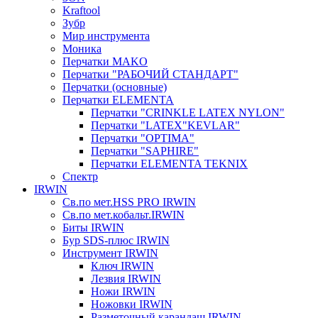
Kraftool
Зубр
Мир инструмента
Моника
Перчатки MAKO
Перчатки "РАБОЧИЙ СТАНДАРТ"
Перчатки (основные)
Перчатки ELEMENTA
Перчатки "CRINKLE LATEX NYLON"
Перчатки "LATEX"KEVLAR"
Перчатки "OPTIMA"
Перчатки "SAPHIRE"
Перчатки ELEMENTA TEKNIX
Спектр
IRWIN
Св.по мет.HSS PRO IRWIN
Св.по мет.кобальт.IRWIN
Биты IRWIN
Бур SDS-плюс IRWIN
Инструмент IRWIN
Ключ IRWIN
Лезвия IRWIN
Ножи IRWIN
Ножовки IRWIN
Разметочный карандаш IRWIN