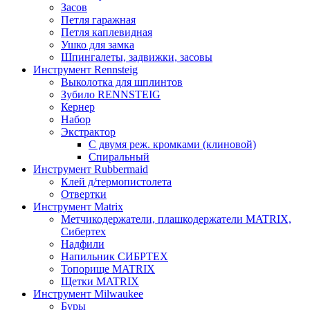
Засов
Петля гаражная
Петля каплевидная
Ушко для замка
Шпингалеты, задвижки, засовы
Инструмент Rennsteig
Выколотка для шплинтов
Зубило RENNSTEIG
Кернер
Набор
Экстрактор
С двумя реж. кромками (клиновой)
Спиральный
Инструмент Rubbermaid
Клей д/термопистолета
Отвертки
Инструмент Matrix
Метчикодержатели, плашкодержатели MATRIX,
Сибертех
Надфили
Напильник СИБРТЕХ
Топорище MATRIX
Щетки MATRIX
Инструмент Milwaukee
Буры