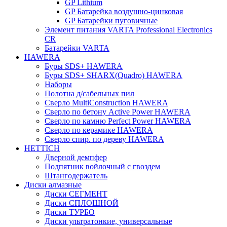
GP Lithium
GP Батарейка воздушно-цинковая
GP Батарейки пуговичные
Элемент питания VARTA Professional Electronics
CR
Батарейки VARTA
HAWERA
Буры SDS+ HAWERA
Буры SDS+ SHARX(Quadro) HAWERA
Наборы
Полотна д/сабельных пил
Сверло MultiConstruction HAWERA
Сверло по бетону Active Power HAWERA
Сверло по камню Perfect Power HAWERA
Сверло по керамике HAWERA
Сверло спир. по дереву HAWERA
HETTICH
Дверной демпфер
Подпятник войлочный с гвоздем
Штангодержатель
Диски алмазные
Диски СЕГМЕНТ
Диски СПЛОШНОЙ
Диски ТУРБО
Диски ультратонкие, универсальные