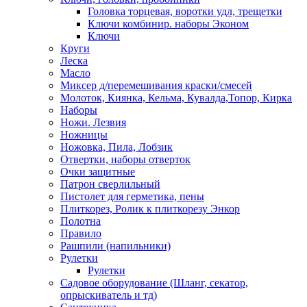
Головка торцевая, воротки удл, трещетки
Ключи комбинир. наборы Эконом
Ключи
Круги
Леска
Масло
Миксер д/перемешивания краски/смесей
Молоток, Киянка, Кельма, Кувалда,Топор, Кирка
Наборы
Ножи. Лезвия
Ножницы
Ножовка, Пила, Лобзик
Отвертки, наборы отверток
Очки защитные
Патрон сверлильный
Пистолет для герметика, пены
Плиткорез, Ролик к плиткорезу Энкор
Полотна
Правило
Рашпили (напильники)
Рулетки
Рулетки
Садовое оборудование (Шланг, секатор,
опрыскиватель и тд)