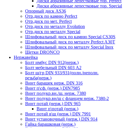
Диски абразивные лепестковые тор. Perfect
Диски абразивные лепестковые тор. Speciаl
Опорный диск AS36
Отр.диск по камню Perfect
Отр.диск по мет. Perfect
Отр.диск по металлу Evolution
Отр.диск по металлу Special
Шлифовальный диск по камню Special CS30S
Шлифовальный диск по металлу Perfect A30T
Шлифовальный диск по металлу Special Inox
Щетки DRONCO
Нержавейка
Болт имбус DIN 912(нерж.)
Болт мебельный DIN 603 А2
Болт ш/гр DIN 933/931(полн./неполн.
резьба(нерж.)
Винт барашек нерж. DIN 316
Винт п\сф. (нерж.) DIN7985
Винт полукр.вн./ш. нерж. 7380
Винт полукр.вн/ш с фланцем нерж. 7380-2
Винт потай (нерж.) DIN 965
Винт п\потай (нерж.)
Винт потай в\ш (нерж.) DIN 7991
Винт установочный (нерж.) DIN 914
Гайка барашковая (нерж.)