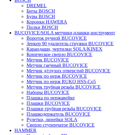
BOSCH
DREMEL
Биты BOSCH
Буры BOSCH
Коронки HAWERA
Пилки BOSCH
BUCOVICE/SOLA метчики,плашки,инструмент
Вороток ручной BUCOVICE
Зенкер 90 удалитель стружки BUCOVICE
Карандаши, чертилки SOLA/KINEX
Коническое сверло BUCOVICE
Метчик BUCOVICE
Метчик гаечный BUCOVICE
Метчик д/глухих отверстий BUCOVICE
Метчик по нерж BUCOVICE
Метчик по нерж RUKO HSS-Co5
Метчик трубная резьба BUCOVICE
Наборы BUCOVICE
Плашка по нержавейке
Плашки BUCOVICE
Плашки трубная резьба BUCOVICE
Плашкодержатель BUCOVICE
Рулетки, линейки SOLA
Сверло ступенчатое BUCOVICE
HAMMER