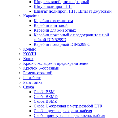
Шнур льняной , полиэфирный
Шнур полипроп. ПП
Шпагат полипроп. ПП , Шпагат джутовый
Карабин
Карабин c вертлюгом
Карабин винтовой
Карабин для животных
Карабин пожарный c предохранительной
гайкой DIN5299D
Карабин пожарный DIN5299 C
Кольцо
КОУШ
Крюк
Крюк с кольцом и предохранителем
Крючок S-образный
Ремень стяжной
Рым-болт
Рым-гайка
Скоба
Скоба BSM
Скоба BSMD
Скоба BSMZ
Скоба U-образная с метр.резьбой ETR
Скоба круглая для крепл. кабеля
Скоба прямоугольная для крепл. кабеля