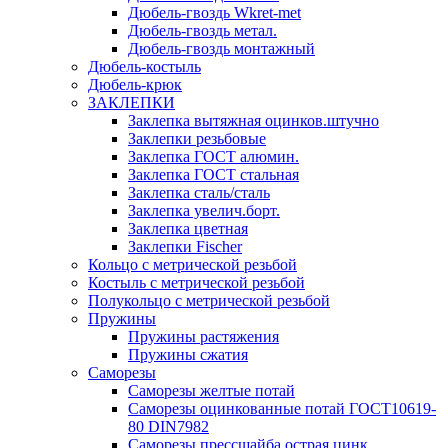
Дюбель-гвоздь Wkret-met
Дюбель-гвоздь метал.
Дюбель-гвоздь монтажный
Дюбель-костыль
Дюбель-крюк
ЗАКЛЕПКИ
Заклепка вытяжная оцинков.штучно
Заклепки резьбовые
Заклепка ГОСТ алюмин.
Заклепка ГОСТ стальная
Заклепка сталь/сталь
Заклепка увелич.борт.
Заклепка цветная
Заклепки Fischer
Кольцо с метрической резьбой
Костыль с метрической резьбой
Полукольцо с метрической резьбой
Пружины
Пружины растяжения
Пружины сжатия
Саморезы
Саморезы желтые потай
Саморезы оцинкованные потай ГОСТ10619-
80 DIN7982
Саморезы прессшайба острая цинк