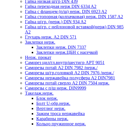
Гайка низкая ш\гр DIN 439
Гайка переходная нерж DIN 6334 A2
Гайка с фланцем (п/ш) нерж. DIN 6923 A2
Гайка стопорная (колпачковая) нерж. DIN 1587 A2
Гайка ш\гр. (нерж.) DIN 934 A2
Гайка ш\гр. с нейлоновой вставкой(нерж) DIN 985
A2
Глухарь нерж. А2 DIN 571
Заклепки нерж.
Заклепки нерж. DIN 7337
Заклепки нерж.ЦБН с насечкой
Нерж. прокат
Саморез цил/гл.внутр/шестигр АРТ 9051
Саморезы потай А2 DIN 7982 /нерж./
Саморезы ш/гр.головкой А2 DIN 7976 /нерж./
Саморезы нержавейка полусфера А2 DIN7981
Саморезы потай сверло А2 DIN 7504 нерж.
Саморезы с п/ш нерж. DIN9999
Такелаж.нерж.
Блок нерж.
Болт U-обр.нерж.
Вертлюг нерж.
Зажим троса нержавейка
Карабины нерж.
Кольцо пружинное нерж.