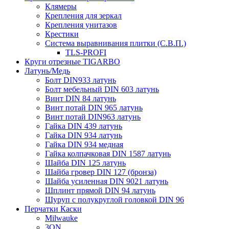
Клямеры
Крепления для зеркал
Крепления унитазов
Крестики
Система выравнивания плитки (С.В.П.)
TLS-PROFI
Круги отрезные TIGARBO
Латунь/Медь
Болт DIN933 латунь
Болт мебельный DIN 603 латунь
Винт DIN 84 латунь
Винт потай DIN 965 латунь
Винт потай DIN963 латунь
Гайка DIN 439 латунь
Гайка DIN 934 латунь
Гайка DIN 934 медная
Гайка колпачковая DIN 1587 латунь
Шайба DIN 125 латунь
Шайба гровер DIN 127 (бронза)
Шайба усиленная DIN 9021 латунь
Шплинт прямой DIN 94 латунь
Шуруп с полукруглой головкой DIN 96
Перчатки Каски
Milwauke
3ON