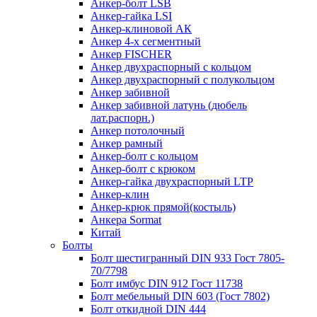
Анкер-болт LSB
Анкер-гайка LSI
Анкер-клиновой АК
Анкер 4-х сегментный
Анкер FISCHER
Анкер двухраспорный с кольцом
Анкер двухраспорный с полукольцом
Анкер забивной
Анкер забивной латунь (дюбель
лат.распорн.)
Анкер потолочный
Анкер рамный
Анкер-болт с кольцом
Анкер-болт с крюком
Анкер-гайка двухраспорный LTP
Анкер-клин
Анкер-крюк прямой(костыль)
Анкера Sormat
Китай
Болты
Болт шестигранный DIN 933 Гост 7805-
70/7798
Болт имбус DIN 912 Гост 11738
Болт мебельный DIN 603 (Гост 7802)
Болт откидной DIN 444