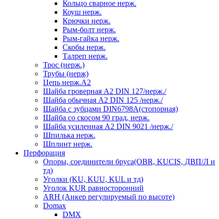
Кольцо сварное нерж.
Коуш нерж.
Крючки нерж.
Рым-болт нерж.
Рым-гайка нерж.
Скобы нерж.
Талреп нерж.
Трос (нерж.)
Трубы (нерж)
Цепь нерж.А2
Шайба гроверная А2 DIN 127/нерж./
Шайба обычная А2 DIN 125 /нерж./
Шайба с зубцами DIN6798А(стопорная)
Шайба со скосом 90 град, нерж.
Шайба усиленная А2 DIN 9021 /нерж./
Шпилька нерж.
Шплинт нерж.
Перфорация
Опоры, соединители бруса(OBR, KUCIS, ДВП/Л и
тд)
Уголки (KU, KUU, KUL и тд)
Уголок KUR равносторонний
ARH (Анкер регулируемый по высоте)
Domax
DMX