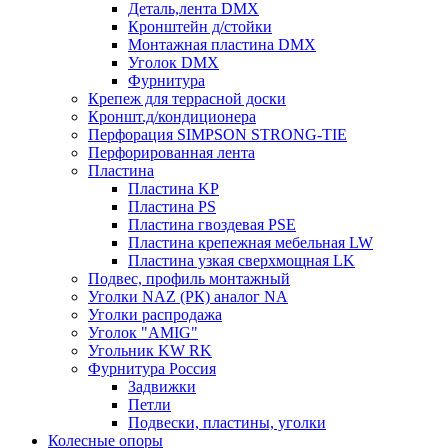
Деталь,лента DMX
Кронштейн д/стойки
Монтажная пластина DMX
Уголок DMX
Фурнитура
Крепеж для террасной доски
Кроншт.д/кондиционера
Перфорация SIMPSON STRONG-TIE
Перфорированная лента
Пластина
Пластина KP
Пластина PS
Пластина гвоздевая PSE
Пластина крепежная мебельная LW
Пластина узкая сверхмощная LK
Подвес, профиль монтажный
Уголки NAZ (РК) аналог NA
Уголки распродажа
Уголок "AMIG"
Угольник KW RK
Фурнитура Россия
Задвижки
Петли
Подвески, пластины, уголки
Колесные опоры