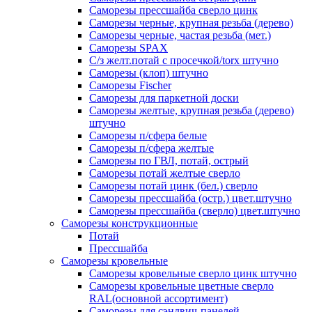
Саморезы прессшайба сверло цинк
Саморезы черные, крупная резьба (дерево)
Саморезы черные, частая резьба (мет.)
Cаморезы SPAX
С/з желт.потай с просечкой/torx штучно
Саморезы (клоп) штучно
Саморезы Fischer
Саморезы для паркетной доски
Саморезы желтые, крупная резьба (дерево)
штучно
Саморезы п/сфера белые
Саморезы п/сфера желтые
Саморезы по ГВЛ, потай, острый
Саморезы потай желтые сверло
Саморезы потай цинк (бел.) сверло
Саморезы прессшайба (остр.) цвет.штучно
Саморезы прессшайба (сверло) цвет.штучно
Саморезы конструкционные
Потай
Прессшайба
Саморезы кровельные
Саморезы кровельные сверло цинк штучно
Саморезы кровельные цветные сверло
RAL(основной ассортимент)
Саморезы для сэндвич-панелей