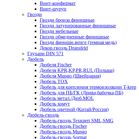
Винт-конфирмат
Винт-шуруп
Гвозди
Гвозди бронза финишные
Гвозди латунированные финишные
Гвозди мебельные
Гвозди обмедненные финишные
Гвозди финишн.венге (темная медь)
Декор.гвоздь Dransfeld
Глухари DIN 571
Дюбель
Дюбеля Fischer
Дюбеля KPR,KP,PR,RUL (Польша)
Дюбеля Mungo (Швейцария)
Дюбель TOX
Дюбель для крепления термоизоляции T-krep
Дюбель для ПБ/ГК (Дрива,бабочка,ПБ)
Дюбель метал./Дюб.MOL
Дюбель хомут
Дюбель цветной (Китай/Россия)
Дюбель-гвоздь
Дюбель-гвоздь Техкреп SML,SMG
Дюбель-гвоздь Fischer
Дюбель-гвоздь Mungo
Дюбель-гвоздь Sormat