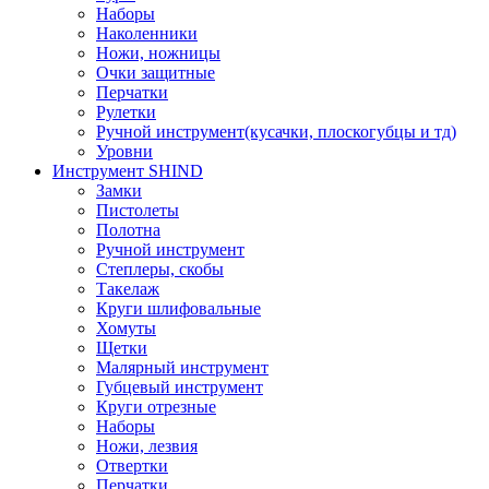
Наборы
Наколенники
Ножи, ножницы
Очки защитные
Перчатки
Рулетки
Ручной инструмент(кусачки, плоскогубцы и тд)
Уровни
Инструмент SHIND
Замки
Пистолеты
Полотна
Ручной инструмент
Степлеры, скобы
Такелаж
Круги шлифовальные
Хомуты
Щетки
Малярный инструмент
Губцевый инструмент
Круги отрезные
Наборы
Ножи, лезвия
Отвертки
Перчатки