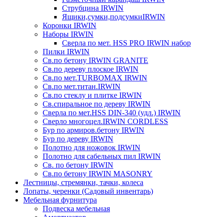
Струбцина IRWIN
Ящики,сумки,подсумкиIRWIN
Коронки IRWIN
Наборы IRWIN
Сверла по мет. HSS PRO IRWIN набор
Пилки IRWIN
Св.по бетону IRWIN GRANITE
Св.по дереву плоское IRWIN
Св.по мет.TURBOMAX IRWIN
Св.по мет.титан.IRWIN
Св.по стеклу и плитке IRWIN
Св.спиральное по дереву IRWIN
Сверла по мет.HSS DIN-340 (удл.) IRWIN
Сверло многоцел.IRWIN CORDLESS
Бур по армиров.бетону IRWIN
Бур по дереву IRWIN
Полотно для ножовок IRWIN
Полотно для сабельных пил IRWIN
Св. по бетону IRWIN
Св.по бетону IRWIN MASONRY
Лестницы, стремянки, тачки, колеса
Лопаты, черенки (Садовый инвентарь)
Мебельная фурнитура
Подвеска мебельная