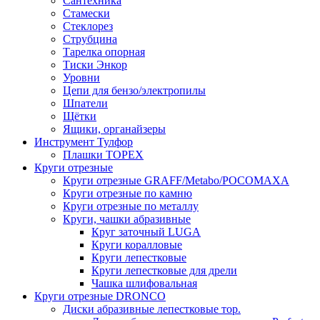
Сантехника
Стамески
Стеклорез
Струбцина
Тарелка опорная
Тиски Энкор
Уровни
Цепи для бензо/электропилы
Шпатели
Щётки
Ящики, органайзеры
Инструмент Тулфор
Плашки ТОРЕХ
Круги отрезные
Круги отрезные GRAFF/Metabo/РОСОМАХА
Круги отрезные по камню
Круги отрезные по металлу
Круги, чашки абразивные
Круг заточный LUGA
Круги коралловые
Круги лепестковые
Круги лепестковые для дрели
Чашка шлифовальная
Круги отрезные DRONCO
Диски абразивные лепестковые тор.