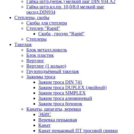
Гайка ш/гр.(нерж.) мелкий шаг DIN 934 А2
Гайка ш/гр.кл.пр. 10,0/8.0 мелкий шаг
оксид.DIN934
Степлеры, скобы
Скобы для степлера
Степлер "Rapid"
Скоба , гвозди "Rapid"
Степлеры
Такелаж
Блок металл.никель
Блок пластик
Вертлюг
Вертлюг (1 кольцо)
Грузоподъёмный такелаж
Зажимы троса
Зажим троса DIN 741
Зажим троса DUPLEX (двойной)
Зажим троса SIMPLEX
Зажим троса алюминевый
Зажим троса бочонок
Канаты, шпагаты, веревки
ЭБИС
Веревка пеньковая
Канат
Канат пеньковый ПТ тросовой свивки