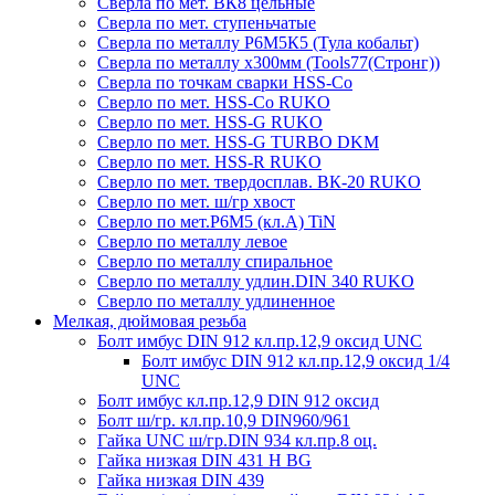
Сверла по мет. ВК8 цельные
Сверла по мет. ступеньчатые
Сверла по металлу Р6М5К5 (Тула кобальт)
Сверла по металлу х300мм (Tools77(Стронг))
Сверла по точкам сварки HSS-Co
Сверло по мет. HSS-Co RUKO
Сверло по мет. HSS-G RUKO
Сверло по мет. HSS-G TURBO DKM
Сверло по мет. HSS-R RUKO
Сверло по мет. твердосплав. ВК-20 RUKO
Сверло по мет. ш/гр хвост
Сверло по мет.Р6М5 (кл.А) TiN
Сверло по металлу левое
Сверло по металлу спиральное
Сверло по металлу удлин.DIN 340 RUKO
Сверло по металлу удлиненное
Мелкая, дюймовая резьба
Болт имбус DIN 912 кл.пр.12,9 оксид UNC
Болт имбус DIN 912 кл.пр.12,9 оксид 1/4
UNC
Болт имбус кл.пр.12,9 DIN 912 оксид
Болт ш/гр. кл.пр.10,9 DIN960/961
Гайка UNC ш/гр.DIN 934 кл.пр.8 оц.
Гайка низкая DIN 431 H BG
Гайка низкая DIN 439