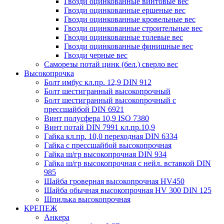
Гвозди оцинкованные винтовые вес
Гвозди оцинкованные ершеные вес
Гвозди оцинкованные кровельные вес
Гвозди оцинкованные строительные вес
Гвозди оцинкованные толевые вес
Гвозди оцинкованные финишные вес
Гвозди черные вес
Саморезы потай цинк (бел.) сверло вес
Высокопрочка
Болт имбус кл.пр. 12,9 DIN 912
Болт шестигранный высокопрочный
Болт шестигранный высокопрочный с
прессшайбой DIN 6921
Винт полусфера 10,9 ISO 7380
Винт потай DIN 7991 кл.пр.10,9
Гайка кл.пр. 10,0 переходная DIN 6334
Гайка с прессшайбой высокопрочная
Гайка ш/гр высокопрочная DIN 934
Гайка ш/гр высокопрочная с нейл. вставкой DIN
985
Шайба гроверная высокопрочная HV450
Шайба обычная высокопрочная HV 300 DIN 125
Шпилька высокопрочная
КРЕПЕЖ
Анкера