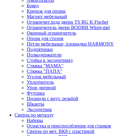
Амортизатор
Боярд
Крепеж для опоры
Магнит мебельный
Ограничит.хода двери TS BG K Fischer
Ограничитель двери BODBB Wkret-met
Оконный ограничитель
Опора для столов
Петли мебельные, площадки HARMONY
Подпятники
Полкодержатели
Стойка к эксцентрику
Стяжка "МАМА"
Стяжка "ПАПА"
Уголок мебельный
Уплотнитель
Упор дверной
Футорка
Цилиндр с внут. резьбой
Шканты
Эксцентрик
Сверла по металлу
Наборы
Оснастка и приспособления для станков
Сверла по мет. ВК8 с пластиной