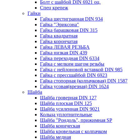
Болт с шайбой DIN 6921 оц.
Спец крепеж
Гайки
Гайка шестигранная DIN 934
Гайка "Эриксона"
Гайка барашковая DIN 315
Гайка квадратная
Гайка корончатая
Гайка ЛЕВАЯ РЕЗЬБА
Гайка низкая DIN 439
Гайка переходная DIN 6334
Гайка с мелким шагом резьбы
Гайка с нейлоновой вставкой DIN 985
Гайка с прессшайбой DIN 6923
Гайка стопорная (колпачковая) DIN 1587
Гайка усовая(врезная) DIN 1624
Шайба
Шайба гроверная DIN 127
Шайба плоская DIN 125
Шайба усиленная DIN 9021
Кольца уплотнительные
Шайба "Рондоль", прижимная SP
Шайба коническая
Шайба кровельная с колпачком
Шайба медная