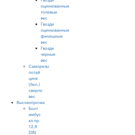
оцинкованные
толевые
вес
Гвозди
оцинкованные
финишные
вес
Гвозди
черные
вес
Саморезы
потай
цинк
(бел.)
сверло
вес
Высокопрочка
Болт
имбус
кл.пр.
12,9
DIN