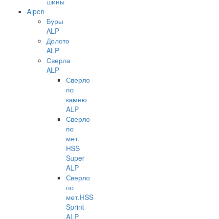
шины
Alpen
Буры
ALP
Долото
ALP
Сверла
ALP
Сверло
по
камню
ALP
Сверло
по
мет.
HSS
Super
ALP
Сверло
по
мет.HSS
Sprint
ALP