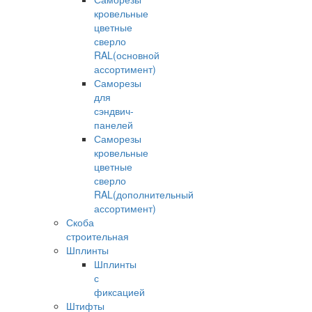
кровельные
цветные
сверло
RAL(основной
ассортимент)
Саморезы
для
сэндвич-
панелей
Саморезы
кровельные
цветные
сверло
RAL(дополнительный
ассортимент)
Скоба
строительная
Шплинты
Шплинты
с
фиксацией
Штифты