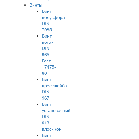
Винты
Винт
полусфера
DIN
7985
Винт
потай
DIN
965
Гост
17475-
80
Винт
прессшайба
DIN
967
Винт
установочный
DIN
913
плоск.кон
Винт