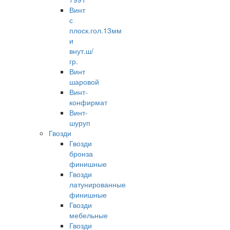
Винт
с
плоск.гол.13мм
и
внут.ш/
гр.
Винт
шаровой
Винт-
конфирмат
Винт-
шуруп
Гвозди
Гвозди
бронза
финишные
Гвозди
латунированные
финишные
Гвозди
мебельные
Гвозди