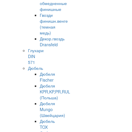
обмедненные
финишные
Гвозди
финишн.венге
(темная
медь)
Декор.гвоздь
Dransfeld
Глухари
DIN
571
Дюбель
Дюбеля
Fischer
Дюбеля
KPR,KP,PR,RUL
(Польша)
Дюбеля
Mungo
(Швейцария)
Дюбель
TOX