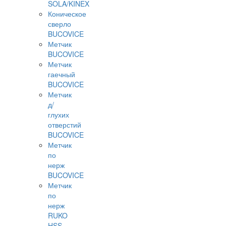
SOLA/KINEX
Коническое
сверло
BUCOVICE
Метчик
BUCOVICE
Метчик
гаечный
BUCOVICE
Метчик
д/
глухих
отверстий
BUCOVICE
Метчик
по
нерж
BUCOVICE
Метчик
по
нерж
RUKO
HSS-