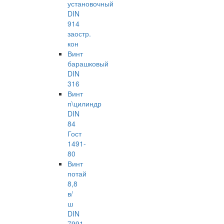
установочный
DIN
914
заостр.
кон
Винт
барашковый
DIN
316
Винт
п\цилиндр
DIN
84
Гост
1491-
80
Винт
потай
8,8
в/
ш
DIN
7991