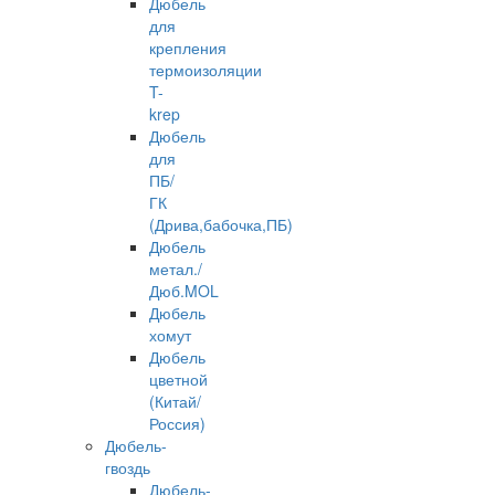
Дюбель
для
крепления
термоизоляции
T-
krep
Дюбель
для
ПБ/
ГК
(Дрива,бабочка,ПБ)
Дюбель
метал./
Дюб.MOL
Дюбель
хомут
Дюбель
цветной
(Китай/
Россия)
Дюбель-
гвоздь
Дюбель-