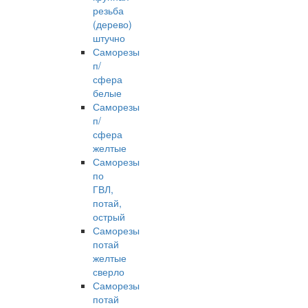
резьба
(дерево)
штучно
Саморезы
п/
сфера
белые
Саморезы
п/
сфера
желтые
Саморезы
по
ГВЛ,
потай,
острый
Саморезы
потай
желтые
сверло
Саморезы
потай