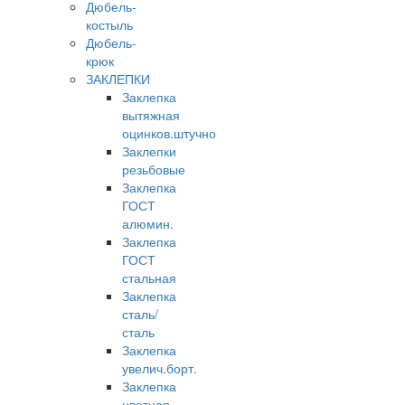
Дюбель-
костыль
Дюбель-
крюк
ЗАКЛЕПКИ
Заклепка
вытяжная
оцинков.штучно
Заклепки
резьбовые
Заклепка
ГОСТ
алюмин.
Заклепка
ГОСТ
стальная
Заклепка
сталь/
сталь
Заклепка
увелич.борт.
Заклепка
цветная