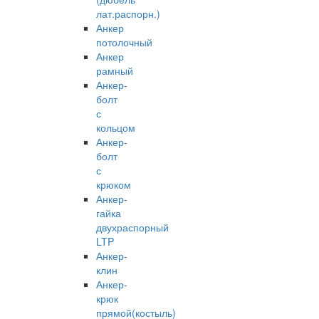
лат.распорн.)
Анкер
потолочный
Анкер
рамный
Анкер-
болт
с
кольцом
Анкер-
болт
с
крюком
Анкер-
гайка
двухраспорный
LTP
Анкер-
клин
Анкер-
крюк
прямой(костыль)