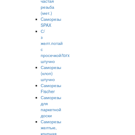
частая
резьба
(мет.)
Cаморезы
SPAX
С/
з
желт.потай
с
просечкой/torx
штучно
Саморезы
(клоп)
штучно
Саморезы
Fischer
Саморезы
для
паркетной
доски
Саморезы
желтые,
крупная