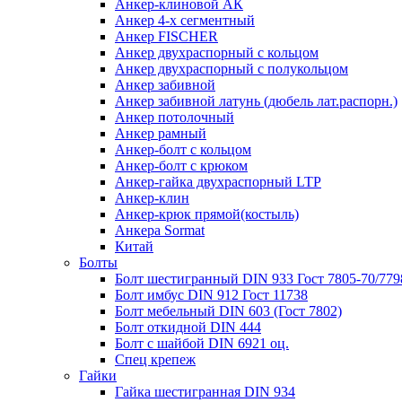
Анкер-клиновой АК
Анкер 4-х сегментный
Анкер FISCHER
Анкер двухраспорный с кольцом
Анкер двухраспорный с полукольцом
Анкер забивной
Анкер забивной латунь (дюбель лат.распорн.)
Анкер потолочный
Анкер рамный
Анкер-болт с кольцом
Анкер-болт с крюком
Анкер-гайка двухраспорный LTP
Анкер-клин
Анкер-крюк прямой(костыль)
Анкера Sormat
Китай
Болты
Болт шестигранный DIN 933 Гост 7805-70/779
Болт имбус DIN 912 Гост 11738
Болт мебельный DIN 603 (Гост 7802)
Болт откидной DIN 444
Болт с шайбой DIN 6921 оц.
Спец крепеж
Гайки
Гайка шестигранная DIN 934