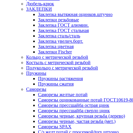
Дюбель-крюк
ЗАКЛЕПКИ
Заклепка вытяжная оцинков.штучно
Заклепки резьбовые
Заклепка ГОСТ алюмин.
Заклепка ГОСТ стальная
Заклепка сталь/сталь
Заклепка увелич.борт.
Заклепка цветная
Заклепки Fischer
Кольцо с метрической резьбой
Костыль с метрической резьбой
Полукольцо с метрической резьбой
Пружины
Пружины растяжения
Пружины сжатия
Саморезы
Саморезы желтые потай
Саморезы оцинкованные потай ГОСТ10619-8
Саморезы прессшайба острая цинк
Саморезы прессшайба сверло цинк
Саморезы черные, крупная резьба (дерево)
Саморезы черные, частая резьба (мет.)
Cаморезы SPAX
С/з желт.потай с просечкой/torx штучно