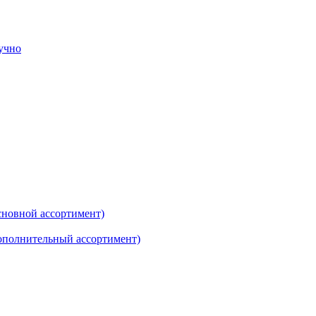
тучно
новной ассортимент)
ополнительный ассортимент)