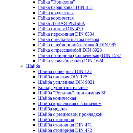
Гайка "Эриксона"
Гайка барашковая DIN 315
Гайка квадратная
Гайка корончатая
Гайка ЛЕВАЯ РЕЗЬБА
Гайка низкая DIN 439
Гайка переходная DIN 6334
Гайка с мелким шагом резьбы
Гайка с нейлоновой вставкой DIN 985
Гайка с прессшайбой DIN 6923
Гайка стопорная (колпачковая) DIN 1587
Гайка усовая(врезная) DIN 1624
Шайба
Шайба гроверная DIN 127
Шайба плоская DIN 125
Шайба усиленная DIN 9021
Кольца уплотнительные
Шайба "Рондоль", прижимная SP
Шайба коническая
Шайба кровельная с колпачком
Шайба медная
Шайба с резиновой прокладкой
Шайба стопорная
Шайба стопорная DIN 471
Шайба стопорная DIN 472