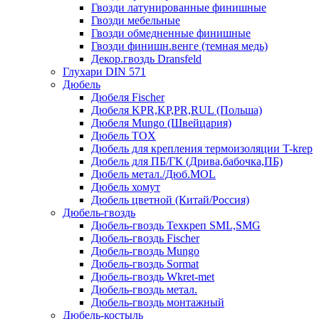
Гвозди латунированные финишные
Гвозди мебельные
Гвозди обмедненные финишные
Гвозди финишн.венге (темная медь)
Декор.гвоздь Dransfeld
Глухари DIN 571
Дюбель
Дюбеля Fischer
Дюбеля KPR,KP,PR,RUL (Польша)
Дюбеля Mungo (Швейцария)
Дюбель TOX
Дюбель для крепления термоизоляции T-krep
Дюбель для ПБ/ГК (Дрива,бабочка,ПБ)
Дюбель метал./Дюб.MOL
Дюбель хомут
Дюбель цветной (Китай/Россия)
Дюбель-гвоздь
Дюбель-гвоздь Техкреп SML,SMG
Дюбель-гвоздь Fischer
Дюбель-гвоздь Mungo
Дюбель-гвоздь Sormat
Дюбель-гвоздь Wkret-met
Дюбель-гвоздь метал.
Дюбель-гвоздь монтажный
Дюбель-костыль