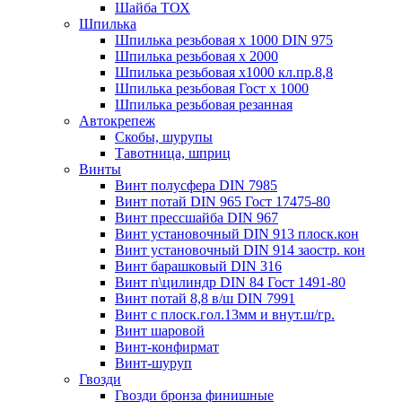
Шайба ТОХ
Шпилька
Шпилька резьбовая х 1000 DIN 975
Шпилька резьбовая х 2000
Шпилька резьбовая х1000 кл.пр.8,8
Шпилька резьбовая Гост х 1000
Шпилька резьбовая резанная
Автокрепеж
Скобы, шурупы
Тавотница, шприц
Винты
Винт полусфера DIN 7985
Винт потай DIN 965 Гост 17475-80
Винт прессшайба DIN 967
Винт установочный DIN 913 плоск.кон
Винт установочный DIN 914 заостр. кон
Винт барашковый DIN 316
Винт п\цилиндр DIN 84 Гост 1491-80
Винт потай 8,8 в/ш DIN 7991
Винт с плоск.гол.13мм и внут.ш/гр.
Винт шаровой
Винт-конфирмат
Винт-шуруп
Гвозди
Гвозди бронза финишные