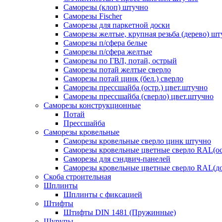
Саморезы (клоп) штучно
Саморезы Fischer
Саморезы для паркетной доски
Саморезы желтые, крупная резьба (дерево) ш
Саморезы п/сфера белые
Саморезы п/сфера желтые
Саморезы по ГВЛ, потай, острый
Саморезы потай желтые сверло
Саморезы потай цинк (бел.) сверло
Саморезы прессшайба (остр.) цвет.штучно
Саморезы прессшайба (сверло) цвет.штучно
Саморезы конструкционные
Потай
Прессшайба
Саморезы кровельные
Саморезы кровельные сверло цинк штучно
Саморезы кровельные цветные сверло RAL(ос
Саморезы для сэндвич-панелей
Саморезы кровельные цветные сверло RAL(д
Скоба строительная
Шплинты
Шплинты с фиксацией
Штифты
Штифты DIN 1481 (Пружинные)
Шурупы