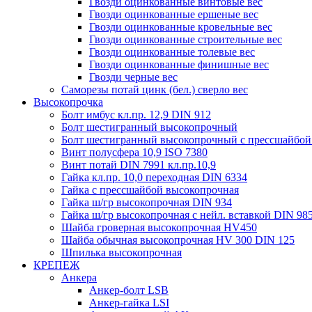
Гвозди оцинкованные винтовые вес
Гвозди оцинкованные ершеные вес
Гвозди оцинкованные кровельные вес
Гвозди оцинкованные строительные вес
Гвозди оцинкованные толевые вес
Гвозди оцинкованные финишные вес
Гвозди черные вес
Саморезы потай цинк (бел.) сверло вес
Высокопрочка
Болт имбус кл.пр. 12,9 DIN 912
Болт шестигранный высокопрочный
Болт шестигранный высокопрочный с прессшайбой
Винт полусфера 10,9 ISO 7380
Винт потай DIN 7991 кл.пр.10,9
Гайка кл.пр. 10,0 переходная DIN 6334
Гайка с прессшайбой высокопрочная
Гайка ш/гр высокопрочная DIN 934
Гайка ш/гр высокопрочная с нейл. вставкой DIN 98
Шайба гроверная высокопрочная HV450
Шайба обычная высокопрочная HV 300 DIN 125
Шпилька высокопрочная
КРЕПЕЖ
Анкера
Анкер-болт LSB
Анкер-гайка LSI