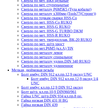
Сверла по мет. ВК8 цельные
Сверла по мет. ступеньчатые
Сверла по металлу Р6М5К5 (Тула кобальт)
Сверла по металлу х300мм (Tools77(Стронг))
Сверла по точкам сварки HSS-Co
Сверло по мет. HSS-Co RUKO
Сверло по мет. HSS-G RUKO
Сверло по мет. HSS-G TURBO DKM
Сверло по мет. HSS-R RUKO
Сверло по мет. твердосплав. ВК-20 RUKO
Сверло по мет. ш/гр хвост
Сверло по мет.Р6М5 (кл.А) TiN
Сверло по металлу левое
Сверло по металлу спиральное
Сверло по металлу удлин.DIN 340 RUKO
Сверло по металлу удлиненное
Мелкая, дюймовая резьба
Болт имбус DIN 912 кл.пр.12,9 оксид UNC
Болт имбус DIN 912 кл.пр.12,9 оксид 1/4
UNC
Болт имбус кл.пр.12,9 DIN 912 оксид
Болт ш/гр. кл.пр.10,9 DIN960/961
Гайка UNC ш/гр.DIN 934 кл.пр.8 оц.
Гайка низкая DIN 431 H BG
Гайка низкая DIN 439