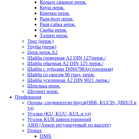
Кольцо сварное нерж.
Коуш нерж.
Крючки нерж.
Рым-болт нерж.
Рым-гайка нерж.
Скобы нерж.
Талреп нерж.
Трос (нерж.)
Трубы (нерж)
Цепь нерж.А2
Шайба гроверная А2 DIN 127/нерж./
Шайба обычная А2 DIN 125 /нерж./
Шайба с зубцами DIN6798А(стопорная)
Шайба со скосом 90 град, нерж.
Шайба усиленная А2 DIN 9021 /нерж./
Шпилька нерж.
Шплинт нерж.
Перфорация
Опоры, соединители бруса(OBR, KUCIS, ДВП/Л и
тд)
Уголки (KU, KUU, KUL и тд)
Уголок KUR равносторонний
ARH (Анкер регулируемый по высоте)
Domax
DMX