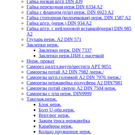
Гайка низкая ш\гр DIN 439
Гайка переходная нерж DIN 6334 A2
Гайка с фланцем (п/ш) нерж. DIN 6923 A2
Гайка стопорная (колпачковая) нерж. DIN 1587 A2
Гайка ш\гр. (нерж.) DIN 934 A2
Гайка ш\гр. с нейлоновой вставкой(нерж) DIN 985
A2
Глухарь нерж. А2 DIN 571
Заклепки нерж.
Заклепки нерж. DIN 7337
Заклепки нерж.ЦБН с насечкой
Нерж. прокат
Саморез цил/гл.внутр/шестигр АРТ 9051
Саморезы потай А2 DIN 7982 /нерж./
Саморезы ш/гр.головкой А2 DIN 7976 /нерж./
Саморезы нержавейка полусфера А2 DIN7981
Саморезы потай сверло А2 DIN 7504 нерж.
Саморезы с п/ш нерж. DIN9999
Такелаж.нерж.
Блок нерж.
Болт U-обр.нерж.
Вертлюг нерж.
Зажим троса нержавейка
Карабины нерж.
Кольцо пружинное нерж.