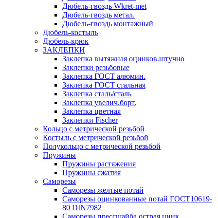
Дюбель-гвоздь Wkret-met
Дюбель-гвоздь метал.
Дюбель-гвоздь монтажный
Дюбель-костыль
Дюбель-крюк
ЗАКЛЕПКИ
Заклепка вытяжная оцинков.штучно
Заклепки резьбовые
Заклепка ГОСТ алюмин.
Заклепка ГОСТ стальная
Заклепка сталь/сталь
Заклепка увелич.борт.
Заклепка цветная
Заклепки Fischer
Кольцо с метрической резьбой
Костыль с метрической резьбой
Полукольцо с метрической резьбой
Пружины
Пружины растяжения
Пружины сжатия
Саморезы
Саморезы желтые потай
Саморезы оцинкованные потай ГОСТ10619-
80 DIN7982
Саморезы прессшайба острая цинк