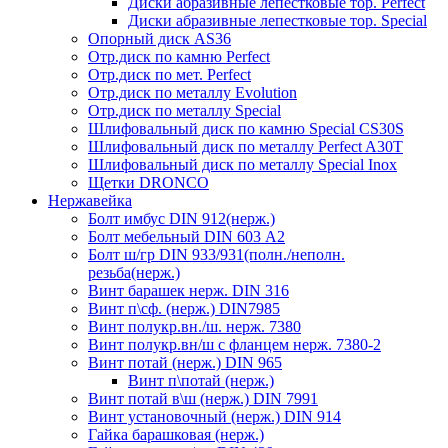
Диски абразивные лепестковые тор. Perfect
Диски абразивные лепестковые тор. Speciаl
Опорный диск AS36
Отр.диск по камню Perfect
Отр.диск по мет. Perfect
Отр.диск по металлу Evolution
Отр.диск по металлу Special
Шлифовальный диск по камню Special CS30S
Шлифовальный диск по металлу Perfect A30T
Шлифовальный диск по металлу Special Inox
Щетки DRONCO
Нержавейка
Болт имбус DIN 912(нерж.)
Болт мебельный DIN 603 А2
Болт ш/гр DIN 933/931(полн./неполн.
резьба(нерж.)
Винт барашек нерж. DIN 316
Винт п\сф. (нерж.) DIN7985
Винт полукр.вн./ш. нерж. 7380
Винт полукр.вн/ш с фланцем нерж. 7380-2
Винт потай (нерж.) DIN 965
Винт п\потай (нерж.)
Винт потай в\ш (нерж.) DIN 7991
Винт установочный (нерж.) DIN 914
Гайка барашковая (нерж.)