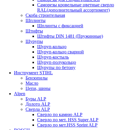
Саморезы кровельные цветные сверло
RAL(дополнительный ассортимент)
Скоба строительная
Шплинты
Шплинты с фиксацией
Штифты
Штифты DIN 1481 (Пружинные)
Шурупы
Шуруп-кольцо
Шуруп-кольцо сварной
Шуруп-костыль
Шуруп-полукольцо
Шурупы по бетону
Инструмент STIHL
Бензопилы
Масло
Цепи, шины
Alpen
Буры ALP
Долото ALP
Сверла ALP
Сверло по камню ALP
Сверло по мет. HSS Super ALP
Сверло по мет.HSS Sprint ALP