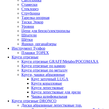
Сантехника
Стамески
Стеклорез
Струбцина
Тарелка опорная
Тиски Энкор
Уровни
Цепи для бензо/электропилы
Шпатели
Щётки
Ящики, органайзеры
Инструмент Тулфор
Плашки ТОРЕХ
Круги отрезные
Круги отрезные GRAFF/Metabo/РОСОМАХА
Круги отрезные по камню
Круги отрезные по металлу
Круги, чашки абразивные
Круг заточный LUGA
Круги коралловые
Круги лепестковые
Круги лепестковые для дрели
Чашка шлифовальная
Круги отрезные DRONCO
Диски абразивные лепестковые тор.