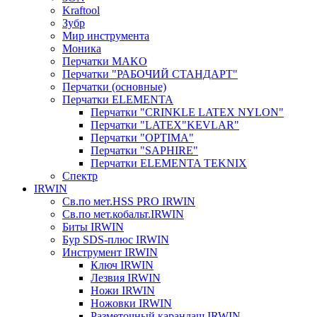
Kraftool
Зубр
Мир инструмента
Моника
Перчатки MAKO
Перчатки "РАБОЧИЙ СТАНДАРТ"
Перчатки (основные)
Перчатки ELEMENTA
Перчатки "CRINKLE LATEX NYLON"
Перчатки "LATEX"KEVLAR"
Перчатки "OPTIMA"
Перчатки "SAPHIRE"
Перчатки ELEMENTA TEKNIX
Спектр
IRWIN
Св.по мет.HSS PRO IRWIN
Св.по мет.кобальт.IRWIN
Биты IRWIN
Бур SDS-плюс IRWIN
Инструмент IRWIN
Ключ IRWIN
Лезвия IRWIN
Ножи IRWIN
Ножовки IRWIN
Разметочный карандаш IRWIN