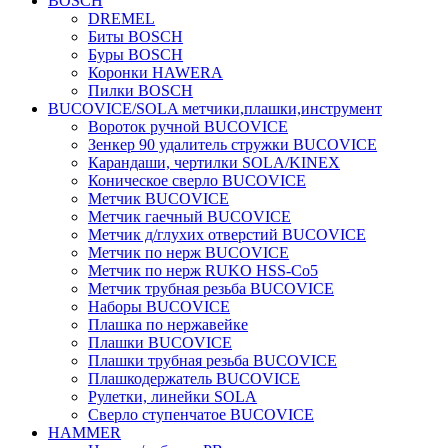
BOSCH
DREMEL
Биты BOSCH
Буры BOSCH
Коронки HAWERA
Пилки BOSCH
BUCOVICE/SOLA метчики,плашки,инструмент
Вороток ручной BUCOVICE
Зенкер 90 удалитель стружки BUCOVICE
Карандаши, чертилки SOLA/KINEX
Коническое сверло BUCOVICE
Метчик BUCOVICE
Метчик гаечный BUCOVICE
Метчик д/глухих отверстий BUCOVICE
Метчик по нерж BUCOVICE
Метчик по нерж RUKO HSS-Co5
Метчик трубная резьба BUCOVICE
Наборы BUCOVICE
Плашка по нержавейке
Плашки BUCOVICE
Плашки трубная резьба BUCOVICE
Плашкодержатель BUCOVICE
Рулетки, линейки SOLA
Сверло ступенчатое BUCOVICE
HAMMER