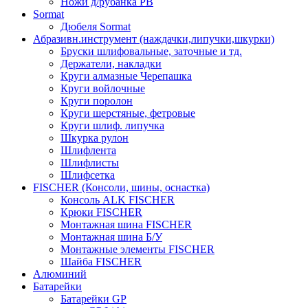
Ножи д/рубанка РВ
Sormat
Дюбеля Sormat
Абразивн.инструмент (наждачки,липучки,шкурки)
Бруски шлифовальные, заточные и тд.
Держатели, накладки
Круги алмазные Черепашка
Круги войлочные
Круги поролон
Круги шерстяные, фетровые
Круги шлиф. липучка
Шкурка рулон
Шлифлента
Шлифлисты
Шлифсетка
FISCHER (Консоли, шины, оснастка)
Консоль ALK FISCHER
Крюки FISCHER
Монтажная шина FISCHER
Монтажная шина Б/У
Монтажные элементы FISCHER
Шайба FISCHER
Алюминий
Батарейки
Батарейки GP