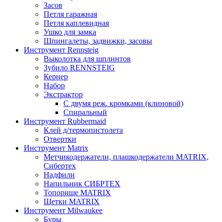
Засов
Петля гаражная
Петля каплевидная
Ушко для замка
Шпингалеты, задвижки, засовы
Инструмент Rennsteig
Выколотка для шплинтов
Зубило RENNSTEIG
Кернер
Набор
Экстрактор
С двумя реж. кромками (клиновой)
Спиральный
Инструмент Rubbermaid
Клей д/термопистолета
Отвертки
Инструмент Matrix
Метчикодержатели, плашкодержатели MATRIX,
Сибертех
Надфили
Напильник СИБРТЕХ
Топорище MATRIX
Щетки MATRIX
Инструмент Milwaukee
Буры