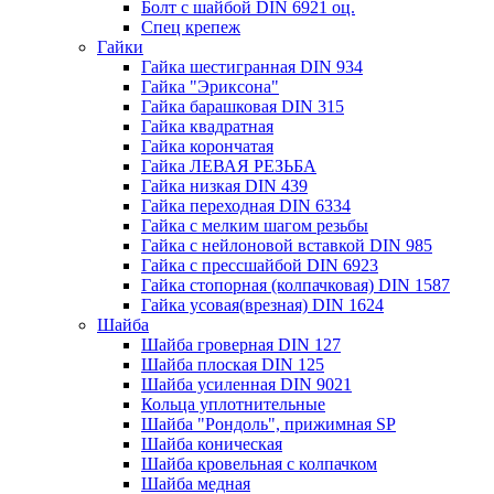
Болт с шайбой DIN 6921 оц.
Спец крепеж
Гайки
Гайка шестигранная DIN 934
Гайка "Эриксона"
Гайка барашковая DIN 315
Гайка квадратная
Гайка корончатая
Гайка ЛЕВАЯ РЕЗЬБА
Гайка низкая DIN 439
Гайка переходная DIN 6334
Гайка с мелким шагом резьбы
Гайка с нейлоновой вставкой DIN 985
Гайка с прессшайбой DIN 6923
Гайка стопорная (колпачковая) DIN 1587
Гайка усовая(врезная) DIN 1624
Шайба
Шайба гроверная DIN 127
Шайба плоская DIN 125
Шайба усиленная DIN 9021
Кольца уплотнительные
Шайба "Рондоль", прижимная SP
Шайба коническая
Шайба кровельная с колпачком
Шайба медная