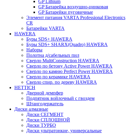
GP Lithium
GP Батарейка воздушно-цинковая
GP Батарейки пуговичные
Элемент питания VARTA Professional Electronics
CR
Батарейки VARTA
HAWERA
Буры SDS+ HAWERA
Буры SDS+ SHARX(Quadro) HAWERA
Наборы
Полотна д/сабельных пил
Сверло MultiConstruction HAWERA
Сверло по бетону Active Power HAWERA
Сверло по камню Perfect Power HAWERA
Сверло по керамике HAWERA
Сверло спир. по дереву HAWERA
HETTICH
Дверной демпфер
Подпятник войлочный с гвоздем
Штангодержатель
Диски алмазные
Диски СЕГМЕНТ
Диски СПЛОШНОЙ
Диски ТУРБО
Диски ультратонкие, универсальные