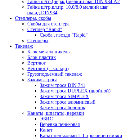
Гайка ш/гр.(нерж.) мелкий шаг DIN 934 А2
Гайка ш/гр.кл.пр. 10,0/8.0 мелкий шаг
оксид.DIN934
Степлеры, скобы
Скобы для степлера
Степлер "Rapid"
Скоба , гвозди "Rapid"
Степлеры
Такелаж
Блок металл.никель
Блок пластик
Вертлюг
Вертлюг (1 кольцо)
Грузоподъёмный такелаж
Зажимы троса
Зажим троса DIN 741
Зажим троса DUPLEX (двойной)
Зажим троса SIMPLEX
Зажим троса алюминевый
Зажим троса бочонок
Канаты, шпагаты, веревки
ЭБИС
Веревка пеньковая
Канат
Канат пеньковый ПТ тросовой свивки