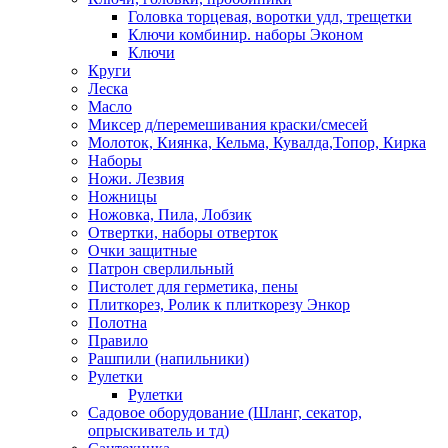
Головка торцевая, воротки удл, трещетки
Ключи комбинир. наборы Эконом
Ключи
Круги
Леска
Масло
Миксер д/перемешивания краски/смесей
Молоток, Киянка, Кельма, Кувалда,Топор, Кирка
Наборы
Ножи. Лезвия
Ножницы
Ножовка, Пила, Лобзик
Отвертки, наборы отверток
Очки защитные
Патрон сверлильный
Пистолет для герметика, пены
Плиткорез, Ролик к плиткорезу Энкор
Полотна
Правило
Рашпили (напильники)
Рулетки
Рулетки
Садовое оборудование (Шланг, секатор,
опрыскиватель и тд)