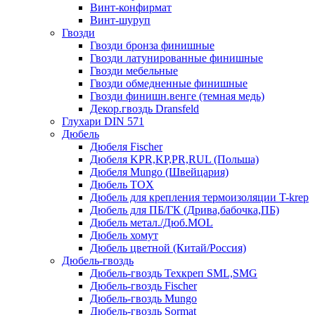
Винт-конфирмат
Винт-шуруп
Гвозди
Гвозди бронза финишные
Гвозди латунированные финишные
Гвозди мебельные
Гвозди обмедненные финишные
Гвозди финишн.венге (темная медь)
Декор.гвоздь Dransfeld
Глухари DIN 571
Дюбель
Дюбеля Fischer
Дюбеля KPR,KP,PR,RUL (Польша)
Дюбеля Mungo (Швейцария)
Дюбель TOX
Дюбель для крепления термоизоляции T-krep
Дюбель для ПБ/ГК (Дрива,бабочка,ПБ)
Дюбель метал./Дюб.MOL
Дюбель хомут
Дюбель цветной (Китай/Россия)
Дюбель-гвоздь
Дюбель-гвоздь Техкреп SML,SMG
Дюбель-гвоздь Fischer
Дюбель-гвоздь Mungo
Дюбель-гвоздь Sormat