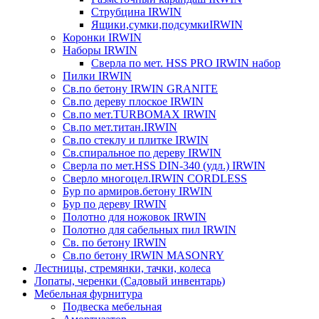
Струбцина IRWIN
Ящики,сумки,подсумкиIRWIN
Коронки IRWIN
Наборы IRWIN
Сверла по мет. HSS PRO IRWIN набор
Пилки IRWIN
Св.по бетону IRWIN GRANITE
Св.по дереву плоское IRWIN
Св.по мет.TURBOMAX IRWIN
Св.по мет.титан.IRWIN
Св.по стеклу и плитке IRWIN
Св.спиральное по дереву IRWIN
Сверла по мет.HSS DIN-340 (удл.) IRWIN
Сверло многоцел.IRWIN CORDLESS
Бур по армиров.бетону IRWIN
Бур по дереву IRWIN
Полотно для ножовок IRWIN
Полотно для сабельных пил IRWIN
Св. по бетону IRWIN
Св.по бетону IRWIN MASONRY
Лестницы, стремянки, тачки, колеса
Лопаты, черенки (Садовый инвентарь)
Мебельная фурнитура
Подвеска мебельная