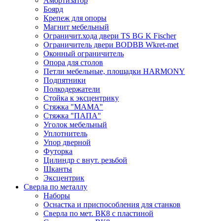
Амортизатор
Боярд
Крепеж для опоры
Магнит мебельный
Ограничит.хода двери TS BG K Fischer
Ограничитель двери BODBB Wkret-met
Оконный ограничитель
Опора для столов
Петли мебельные, площадки HARMONY
Подпятники
Полкодержатели
Стойка к эксцентрику
Стяжка "МАМА"
Стяжка "ПАПА"
Уголок мебельный
Уплотнитель
Упор дверной
Футорка
Цилиндр с внут. резьбой
Шканты
Эксцентрик
Сверла по металлу
Наборы
Оснастка и приспособления для станков
Сверла по мет. ВК8 с пластиной