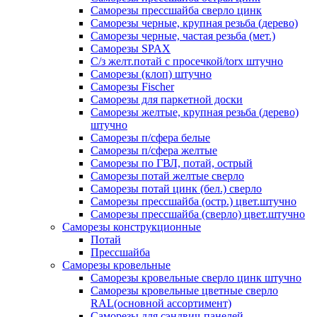
Саморезы прессшайба сверло цинк
Саморезы черные, крупная резьба (дерево)
Саморезы черные, частая резьба (мет.)
Cаморезы SPAX
С/з желт.потай с просечкой/torx штучно
Саморезы (клоп) штучно
Саморезы Fischer
Саморезы для паркетной доски
Саморезы желтые, крупная резьба (дерево)
штучно
Саморезы п/сфера белые
Саморезы п/сфера желтые
Саморезы по ГВЛ, потай, острый
Саморезы потай желтые сверло
Саморезы потай цинк (бел.) сверло
Саморезы прессшайба (остр.) цвет.штучно
Саморезы прессшайба (сверло) цвет.штучно
Саморезы конструкционные
Потай
Прессшайба
Саморезы кровельные
Саморезы кровельные сверло цинк штучно
Саморезы кровельные цветные сверло
RAL(основной ассортимент)
Саморезы для сэндвич-панелей