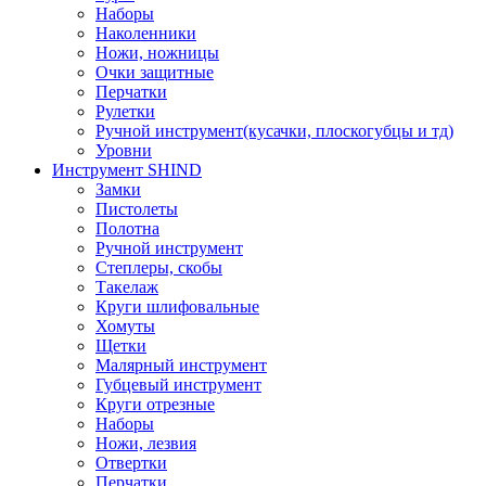
Наборы
Наколенники
Ножи, ножницы
Очки защитные
Перчатки
Рулетки
Ручной инструмент(кусачки, плоскогубцы и тд)
Уровни
Инструмент SHIND
Замки
Пистолеты
Полотна
Ручной инструмент
Степлеры, скобы
Такелаж
Круги шлифовальные
Хомуты
Щетки
Малярный инструмент
Губцевый инструмент
Круги отрезные
Наборы
Ножи, лезвия
Отвертки
Перчатки