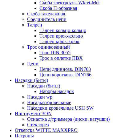
Скоба электроуст. Wkret-Met
Скоба П-образная
Скоба такелажная
Соединитель цепи
Талреп
Талреп кольцо-кольцо
Талреп крюк-кольцо
Талреп крюк-крюк
Трос оцинкованный
Трос DIN 3055
Трос в оплетке ПВХ
Цепи
Цепи длиннозв. DIN763
Цепи короткозв. DIN766
Насадки (Биты)
Насадки (биты)
Наборы насадок
Насадки wp
Насадки кровельные
Насадкки кровельные USH SW
Инструмент 3ON
Оснастка д/триммера (диски, катушки)
Стеклорез
Отвертка WITTE MAXXPRO
Патроны