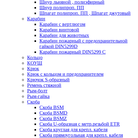
Шнур льняной , полиэфирный
Шнур полипроп. ПП
Шпагат полипроп. ПП , Шпагат джутовый
Карабин
Карабин c вертлюгом
Карабин винтовой
Карабин для животных
Карабин пожарный c предохранительной
гайкой DIN5299D
Карабин пожарный DIN5299 C
Кольцо
КОУШ
Крюк
Крюк с кольцом и предохранителем
Крючок S-образный
Ремень стяжной
Рым-болт
Рым-гайка
Скоба
Скоба BSM
Скоба BSMD
Скоба BSMZ
Скоба U-образная с метр.резьбой ETR
Скоба круглая для крепл. кабеля
Скоба прямоугольная для крепл. кабеля