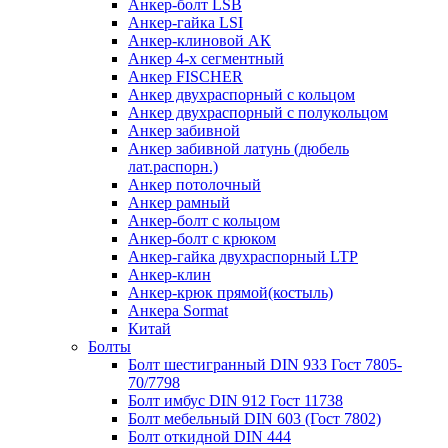
Анкер-болт LSB
Анкер-гайка LSI
Анкер-клиновой АК
Анкер 4-х сегментный
Анкер FISCHER
Анкер двухраспорный с кольцом
Анкер двухраспорный с полукольцом
Анкер забивной
Анкер забивной латунь (дюбель
лат.распорн.)
Анкер потолочный
Анкер рамный
Анкер-болт с кольцом
Анкер-болт с крюком
Анкер-гайка двухраспорный LTP
Анкер-клин
Анкер-крюк прямой(костыль)
Анкера Sormat
Китай
Болты
Болт шестигранный DIN 933 Гост 7805-
70/7798
Болт имбус DIN 912 Гост 11738
Болт мебельный DIN 603 (Гост 7802)
Болт откидной DIN 444