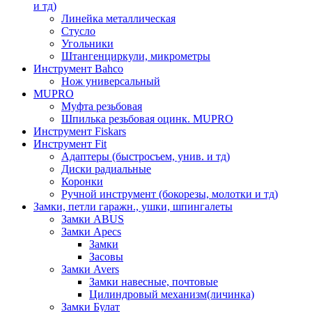
и тд)
Линейка металлическая
Стусло
Угольники
Штангенциркули, микрометры
Инструмент Bahco
Нож универсальный
MUPRO
Муфта резьбовая
Шпилька резьбовая оцинк. MUPRO
Инструмент Fiskars
Инструмент Fit
Адаптеры (быстросъем, унив. и тд)
Диски радиальные
Коронки
Ручной инструмент (бокорезы, молотки и тд)
Замки, петли гаражн., ушки, шпингалеты
Замки ABUS
Замки Apecs
Замки
Засовы
Замки Avers
Замки навесные, почтовые
Цилиндровый механизм(личинка)
Замки Булат