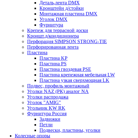
Деталь,лента DMX
Кронштейн д/стойки
Монтажная пластина DMX
Уголок DMX
Фурнитура
Крепеж для террасной доски
Кроншт.д/кондиционера
Перфорация SIMPSON STRONG-TIE
Перфорированная лента
Пластина
Пластина KP
Пластина PS
Пластина гвоздевая PSE
Пластина крепежная мебельная LW
Пластина узкая сверхмощная LK
Подвес, профиль монтажный
Уголки NAZ (РК) аналог NA
Уголки распродажа
Уголок "AMIG"
Угольник KW RK
Фурнитура Россия
Задвижки
Петли
Подвески, пластины, уголки
Колесные опоры