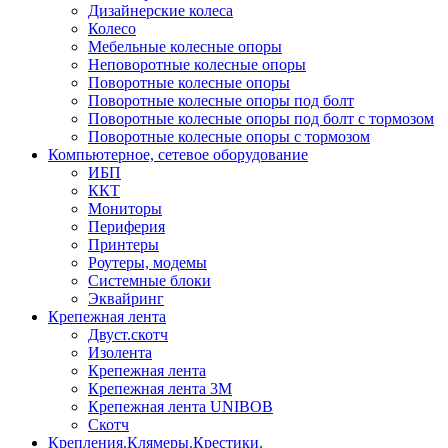
Дизайнерские колеса
Колесо
Мебельные колесные опоры
Неповоротные колесные опоры
Поворотные колесные опоры
Поворотные колесные опоры под болт
Поворотные колесные опоры под болт с тормозом
Поворотные колесные опоры с тормозом
Компьютерное, сетевое оборудование
ИБП
ККТ
Мониторы
Периферия
Принтеры
Роутеры, модемы
Системные блоки
Эквайринг
Крепежная лента
Двуст.скотч
Изолента
Крепежная лента
Крепежная лента 3М
Крепежная лента UNIBOB
Скотч
Крепления.Клямеры.Крестики.