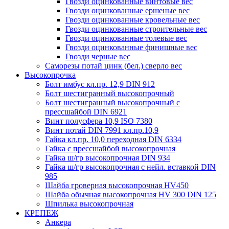
Гвозди оцинкованные винтовые вес
Гвозди оцинкованные ершеные вес
Гвозди оцинкованные кровельные вес
Гвозди оцинкованные строительные вес
Гвозди оцинкованные толевые вес
Гвозди оцинкованные финишные вес
Гвозди черные вес
Саморезы потай цинк (бел.) сверло вес
Высокопрочка
Болт имбус кл.пр. 12,9 DIN 912
Болт шестигранный высокопрочный
Болт шестигранный высокопрочный с
прессшайбой DIN 6921
Винт полусфера 10,9 ISO 7380
Винт потай DIN 7991 кл.пр.10,9
Гайка кл.пр. 10,0 переходная DIN 6334
Гайка с прессшайбой высокопрочная
Гайка ш/гр высокопрочная DIN 934
Гайка ш/гр высокопрочная с нейл. вставкой DIN
985
Шайба гроверная высокопрочная HV450
Шайба обычная высокопрочная HV 300 DIN 125
Шпилька высокопрочная
КРЕПЕЖ
Анкера