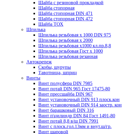
Шайба с резиновой прокладкой
Шайба стопорная
Шайба стопорная DIN 471
Шайба стопорная DIN 472
Шайба ТОХ
Шпилька
Шпилька резьбовая х 1000 DIN 975
Шпилька резьбовая х 2000
Шпилька резьбовая х1000 кл.пр.8,8
Шпилька резьбовая Гост х 1000
Шпилька резьбовая резанная
Автокрепеж
Скобы, шурупы
Тавотница, шприц
Винты
Винт полусфера DIN 7985
Винт потай DIN 965 Гост 17475-80
Винт прессшайба DIN 967
Винт установочный DIN 913 плоск.кон
Винт установочный DIN 914 заостр. кон
Винт барашковый DIN 316
Винт п\цилиндр DIN 84 Гост 1491-80
Винт потай 8,8 в/ш DIN 7991
Винт с плоск.гол.13мм и внут.ш/гр.
Винт шаровой