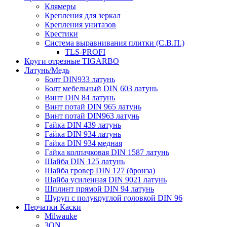
Клямеры
Крепления для зеркал
Крепления унитазов
Крестики
Система выравнивания плитки (С.В.П.)
TLS-PROFI
Круги отрезные TIGARBO
Латунь/Медь
Болт DIN933 латунь
Болт мебельный DIN 603 латунь
Винт DIN 84 латунь
Винт потай DIN 965 латунь
Винт потай DIN963 латунь
Гайка DIN 439 латунь
Гайка DIN 934 латунь
Гайка DIN 934 медная
Гайка колпачковая DIN 1587 латунь
Шайба DIN 125 латунь
Шайба гровер DIN 127 (бронза)
Шайба усиленная DIN 9021 латунь
Шплинт прямой DIN 94 латунь
Шуруп с полукруглой головкой DIN 96
Перчатки Каски
Milwauke
3ON