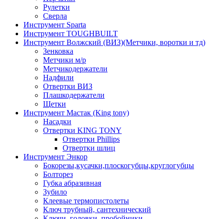
Рулетки
Сверла
Инструмент Sparta
Инструмент TOUGHBUILT
Инструмент Волжский (ВИЗ)(Метчики, воротки и тд)
Зенковка
Метчики м/р
Метчикодержатели
Надфили
Отвертки ВИЗ
Плашкодержатели
Щетки
Инструмент Мастак (King tony)
Насадки
Отвертки KING TONY
Отвертки Phillips
Отвертки шлиц
Инструмент Энкор
Бокорезы,кусачки,плоскогубцы,круглогубцы
Болторез
Губка абразивная
Зубило
Клеевые термопистолеты
Ключ трубный, сантехнический
Ключи, головки, пробойники