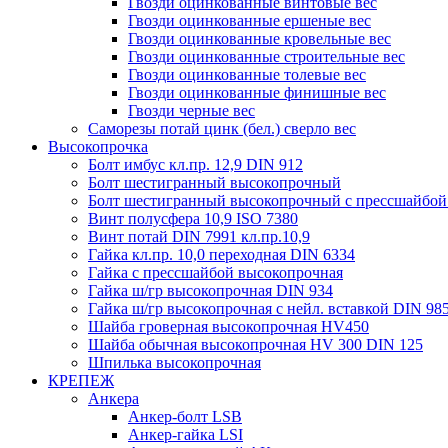
Гвозди оцинкованные винтовые вес
Гвозди оцинкованные ершеные вес
Гвозди оцинкованные кровельные вес
Гвозди оцинкованные строительные вес
Гвозди оцинкованные толевые вес
Гвозди оцинкованные финишные вес
Гвозди черные вес
Саморезы потай цинк (бел.) сверло вес
Высокопрочка
Болт имбус кл.пр. 12,9 DIN 912
Болт шестигранный высокопрочный
Болт шестигранный высокопрочный с прессшайбой
Винт полусфера 10,9 ISO 7380
Винт потай DIN 7991 кл.пр.10,9
Гайка кл.пр. 10,0 переходная DIN 6334
Гайка с прессшайбой высокопрочная
Гайка ш/гр высокопрочная DIN 934
Гайка ш/гр высокопрочная с нейл. вставкой DIN 98
Шайба гроверная высокопрочная HV450
Шайба обычная высокопрочная HV 300 DIN 125
Шпилька высокопрочная
КРЕПЕЖ
Анкера
Анкер-болт LSB
Анкер-гайка LSI