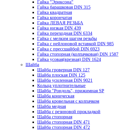
Гайка "Эриксона"
Гайка барашковая DIN 315
Гайка квадратная
Гайка корончатая
Гайка ЛЕВАЯ РЕЗЬБА
Гайка низкая DIN 439
Гайка переходная DIN 6334
Гайка с мелким шагом резьбы
Гайка с нейлоновой вставкой DIN 985
Гайка с прессшайбой DIN 6923
Гайка стопорная (колпачковая) DIN 1587
Гайка усовая(врезная) DIN 1624
Шайба
Шайба гроверная DIN 127
Шайба плоская DIN 125
Шайба усиленная DIN 9021
Кольца уплотнительные
Шайба "Рондоль", прижимная SP
Шайба коническая
Шайба кровельная с колпачком
Шайба медная
Шайба с резиновой прокладкой
Шайба стопорная
Шайба стопорная DIN 471
Шайба стопорная DIN 472