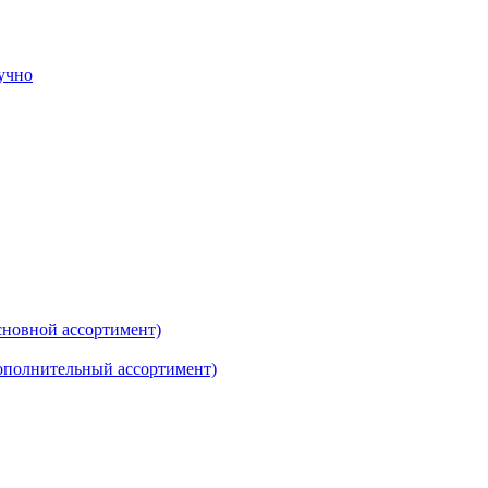
тучно
новной ассортимент)
ополнительный ассортимент)