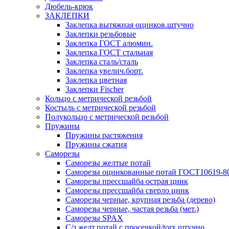
Дюбель-крюк
ЗАКЛЕПКИ
Заклепка вытяжная оцинков.штучно
Заклепки резьбовые
Заклепка ГОСТ алюмин.
Заклепка ГОСТ стальная
Заклепка сталь/сталь
Заклепка увелич.борт.
Заклепка цветная
Заклепки Fischer
Кольцо с метрической резьбой
Костыль с метрической резьбой
Полукольцо с метрической резьбой
Пружины
Пружины растяжения
Пружины сжатия
Саморезы
Саморезы желтые потай
Саморезы оцинкованные потай ГОСТ10619-8
Саморезы прессшайба острая цинк
Саморезы прессшайба сверло цинк
Саморезы черные, крупная резьба (дерево)
Саморезы черные, частая резьба (мет.)
Cаморезы SPAX
С/з желт.потай с просечкой/torx штучно