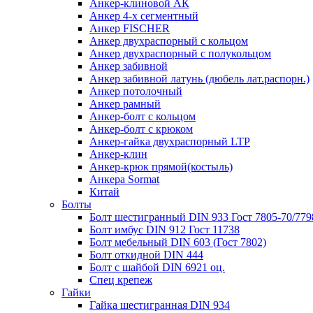
Анкер-клиновой АК
Анкер 4-х сегментный
Анкер FISCHER
Анкер двухраспорный с кольцом
Анкер двухраспорный с полукольцом
Анкер забивной
Анкер забивной латунь (дюбель лат.распорн.)
Анкер потолочный
Анкер рамный
Анкер-болт с кольцом
Анкер-болт с крюком
Анкер-гайка двухраспорный LTP
Анкер-клин
Анкер-крюк прямой(костыль)
Анкера Sormat
Китай
Болты
Болт шестигранный DIN 933 Гост 7805-70/779
Болт имбус DIN 912 Гост 11738
Болт мебельный DIN 603 (Гост 7802)
Болт откидной DIN 444
Болт с шайбой DIN 6921 оц.
Спец крепеж
Гайки
Гайка шестигранная DIN 934