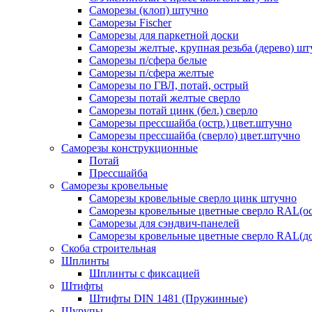
Саморезы (клоп) штучно
Саморезы Fischer
Саморезы для паркетной доски
Саморезы желтые, крупная резьба (дерево) ш
Саморезы п/сфера белые
Саморезы п/сфера желтые
Саморезы по ГВЛ, потай, острый
Саморезы потай желтые сверло
Саморезы потай цинк (бел.) сверло
Саморезы прессшайба (остр.) цвет.штучно
Саморезы прессшайба (сверло) цвет.штучно
Саморезы конструкционные
Потай
Прессшайба
Саморезы кровельные
Саморезы кровельные сверло цинк штучно
Саморезы кровельные цветные сверло RAL(ос
Саморезы для сэндвич-панелей
Саморезы кровельные цветные сверло RAL(д
Скоба строительная
Шплинты
Шплинты с фиксацией
Штифты
Штифты DIN 1481 (Пружинные)
Шурупы