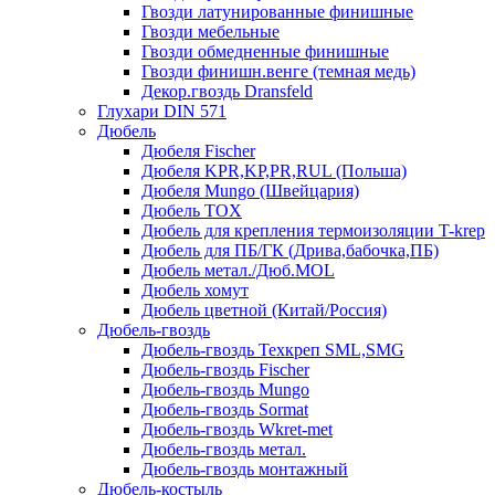
Гвозди латунированные финишные
Гвозди мебельные
Гвозди обмедненные финишные
Гвозди финишн.венге (темная медь)
Декор.гвоздь Dransfeld
Глухари DIN 571
Дюбель
Дюбеля Fischer
Дюбеля KPR,KP,PR,RUL (Польша)
Дюбеля Mungo (Швейцария)
Дюбель TOX
Дюбель для крепления термоизоляции T-krep
Дюбель для ПБ/ГК (Дрива,бабочка,ПБ)
Дюбель метал./Дюб.MOL
Дюбель хомут
Дюбель цветной (Китай/Россия)
Дюбель-гвоздь
Дюбель-гвоздь Техкреп SML,SMG
Дюбель-гвоздь Fischer
Дюбель-гвоздь Mungo
Дюбель-гвоздь Sormat
Дюбель-гвоздь Wkret-met
Дюбель-гвоздь метал.
Дюбель-гвоздь монтажный
Дюбель-костыль