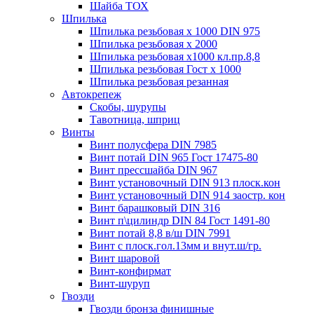
Шайба ТОХ
Шпилька
Шпилька резьбовая х 1000 DIN 975
Шпилька резьбовая х 2000
Шпилька резьбовая х1000 кл.пр.8,8
Шпилька резьбовая Гост х 1000
Шпилька резьбовая резанная
Автокрепеж
Скобы, шурупы
Тавотница, шприц
Винты
Винт полусфера DIN 7985
Винт потай DIN 965 Гост 17475-80
Винт прессшайба DIN 967
Винт установочный DIN 913 плоск.кон
Винт установочный DIN 914 заостр. кон
Винт барашковый DIN 316
Винт п\цилиндр DIN 84 Гост 1491-80
Винт потай 8,8 в/ш DIN 7991
Винт с плоск.гол.13мм и внут.ш/гр.
Винт шаровой
Винт-конфирмат
Винт-шуруп
Гвозди
Гвозди бронза финишные