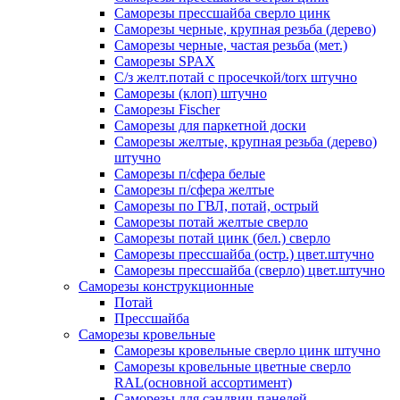
Саморезы прессшайба сверло цинк
Саморезы черные, крупная резьба (дерево)
Саморезы черные, частая резьба (мет.)
Cаморезы SPAX
С/з желт.потай с просечкой/torx штучно
Саморезы (клоп) штучно
Саморезы Fischer
Саморезы для паркетной доски
Саморезы желтые, крупная резьба (дерево)
штучно
Саморезы п/сфера белые
Саморезы п/сфера желтые
Саморезы по ГВЛ, потай, острый
Саморезы потай желтые сверло
Саморезы потай цинк (бел.) сверло
Саморезы прессшайба (остр.) цвет.штучно
Саморезы прессшайба (сверло) цвет.штучно
Саморезы конструкционные
Потай
Прессшайба
Саморезы кровельные
Саморезы кровельные сверло цинк штучно
Саморезы кровельные цветные сверло
RAL(основной ассортимент)
Саморезы для сэндвич-панелей