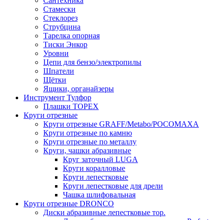
Сантехника
Стамески
Стеклорез
Струбцина
Тарелка опорная
Тиски Энкор
Уровни
Цепи для бензо/электропилы
Шпатели
Щётки
Ящики, органайзеры
Инструмент Тулфор
Плашки ТОРЕХ
Круги отрезные
Круги отрезные GRAFF/Metabo/РОСОМАХА
Круги отрезные по камню
Круги отрезные по металлу
Круги, чашки абразивные
Круг заточный LUGA
Круги коралловые
Круги лепестковые
Круги лепестковые для дрели
Чашка шлифовальная
Круги отрезные DRONCO
Диски абразивные лепестковые тор.