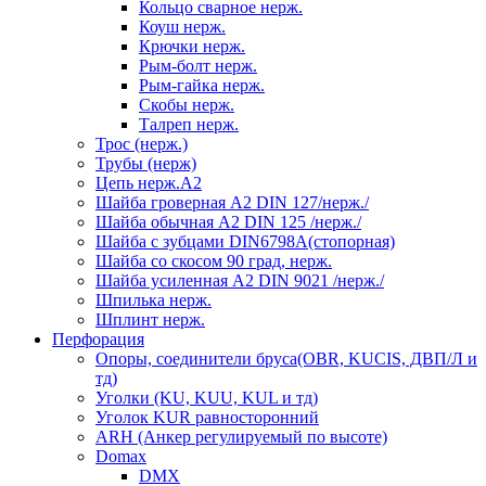
Кольцо сварное нерж.
Коуш нерж.
Крючки нерж.
Рым-болт нерж.
Рым-гайка нерж.
Скобы нерж.
Талреп нерж.
Трос (нерж.)
Трубы (нерж)
Цепь нерж.А2
Шайба гроверная А2 DIN 127/нерж./
Шайба обычная А2 DIN 125 /нерж./
Шайба с зубцами DIN6798А(стопорная)
Шайба со скосом 90 град, нерж.
Шайба усиленная А2 DIN 9021 /нерж./
Шпилька нерж.
Шплинт нерж.
Перфорация
Опоры, соединители бруса(OBR, KUCIS, ДВП/Л и
тд)
Уголки (KU, KUU, KUL и тд)
Уголок KUR равносторонний
ARH (Анкер регулируемый по высоте)
Domax
DMX