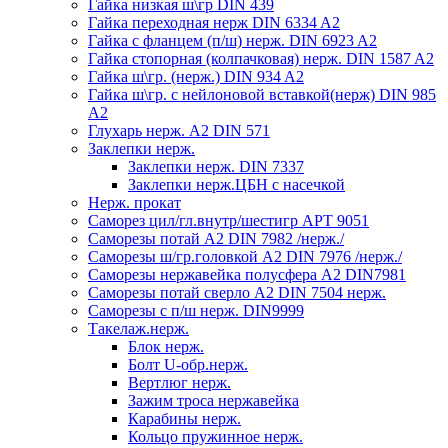
Гайка низкая ш\гр DIN 439
Гайка переходная нерж DIN 6334 A2
Гайка с фланцем (п/ш) нерж. DIN 6923 A2
Гайка стопорная (колпачковая) нерж. DIN 1587 A2
Гайка ш\гр. (нерж.) DIN 934 A2
Гайка ш\гр. с нейлоновой вставкой(нерж) DIN 985
A2
Глухарь нерж. А2 DIN 571
Заклепки нерж.
Заклепки нерж. DIN 7337
Заклепки нерж.ЦБН с насечкой
Нерж. прокат
Саморез цил/гл.внутр/шестигр АРТ 9051
Саморезы потай А2 DIN 7982 /нерж./
Саморезы ш/гр.головкой А2 DIN 7976 /нерж./
Саморезы нержавейка полусфера А2 DIN7981
Саморезы потай сверло А2 DIN 7504 нерж.
Саморезы с п/ш нерж. DIN9999
Такелаж.нерж.
Блок нерж.
Болт U-обр.нерж.
Вертлюг нерж.
Зажим троса нержавейка
Карабины нерж.
Кольцо пружинное нерж.