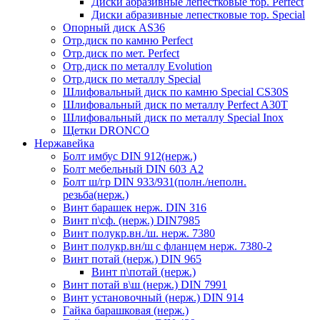
Диски абразивные лепестковые тор. Perfect
Диски абразивные лепестковые тор. Speciаl
Опорный диск AS36
Отр.диск по камню Perfect
Отр.диск по мет. Perfect
Отр.диск по металлу Evolution
Отр.диск по металлу Special
Шлифовальный диск по камню Special CS30S
Шлифовальный диск по металлу Perfect A30T
Шлифовальный диск по металлу Special Inox
Щетки DRONCO
Нержавейка
Болт имбус DIN 912(нерж.)
Болт мебельный DIN 603 А2
Болт ш/гр DIN 933/931(полн./неполн.
резьба(нерж.)
Винт барашек нерж. DIN 316
Винт п\сф. (нерж.) DIN7985
Винт полукр.вн./ш. нерж. 7380
Винт полукр.вн/ш с фланцем нерж. 7380-2
Винт потай (нерж.) DIN 965
Винт п\потай (нерж.)
Винт потай в\ш (нерж.) DIN 7991
Винт установочный (нерж.) DIN 914
Гайка барашковая (нерж.)