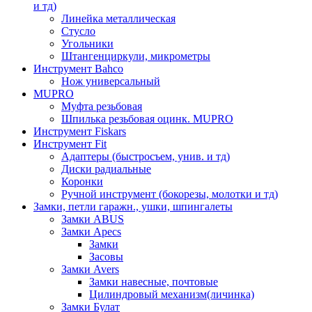
и тд)
Линейка металлическая
Стусло
Угольники
Штангенциркули, микрометры
Инструмент Bahco
Нож универсальный
MUPRO
Муфта резьбовая
Шпилька резьбовая оцинк. MUPRO
Инструмент Fiskars
Инструмент Fit
Адаптеры (быстросъем, унив. и тд)
Диски радиальные
Коронки
Ручной инструмент (бокорезы, молотки и тд)
Замки, петли гаражн., ушки, шпингалеты
Замки ABUS
Замки Apecs
Замки
Засовы
Замки Avers
Замки навесные, почтовые
Цилиндровый механизм(личинка)
Замки Булат