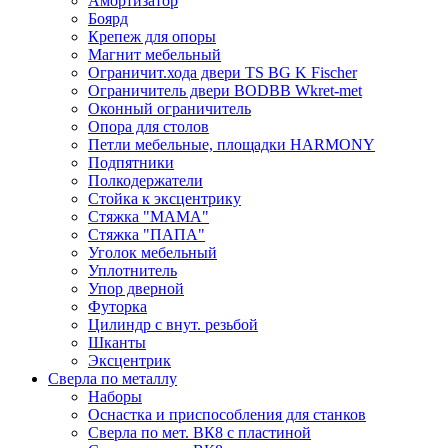
Амортизатор
Боярд
Крепеж для опоры
Магнит мебельный
Ограничит.хода двери TS BG K Fischer
Ограничитель двери BODBB Wkret-met
Оконный ограничитель
Опора для столов
Петли мебельные, площадки HARMONY
Подпятники
Полкодержатели
Стойка к эксцентрику
Стяжка "МАМА"
Стяжка "ПАПА"
Уголок мебельный
Уплотнитель
Упор дверной
Футорка
Цилиндр с внут. резьбой
Шканты
Эксцентрик
Сверла по металлу
Наборы
Оснастка и приспособления для станков
Сверла по мет. ВК8 с пластиной