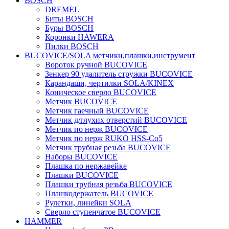
BOSCH
DREMEL
Биты BOSCH
Буры BOSCH
Коронки HAWERA
Пилки BOSCH
BUCOVICE/SOLA метчики,плашки,инструмент
Вороток ручной BUCOVICE
Зенкер 90 удалитель стружки BUCOVICE
Карандаши, чертилки SOLA/KINEX
Коническое сверло BUCOVICE
Метчик BUCOVICE
Метчик гаечный BUCOVICE
Метчик д/глухих отверстий BUCOVICE
Метчик по нерж BUCOVICE
Метчик по нерж RUKO HSS-Co5
Метчик трубная резьба BUCOVICE
Наборы BUCOVICE
Плашка по нержавейке
Плашки BUCOVICE
Плашки трубная резьба BUCOVICE
Плашкодержатель BUCOVICE
Рулетки, линейки SOLA
Сверло ступенчатое BUCOVICE
HAMMER