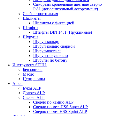
Саморезы кровельные цветные сверло
RAL(дополнительный ассортимент)
Скоба строительная
Шплинты
Шплинты с фиксацией
Штифты
Штифты DIN 1481 (Пружинные)
Шурупы
Шуруп-кольцо
Шуруп-кольцо сварной
Шуруп-костыль
Шуруп-полукольцо
Шурупы по бетону
Инструмент STIHL
Бензопилы
Масло
Цепи, шины
Alpen
Буры ALP
Долото ALP
Сверла ALP
Сверло по камню ALP
Сверло по мет. HSS Super ALP
Сверло по мет.HSS Sprint ALP