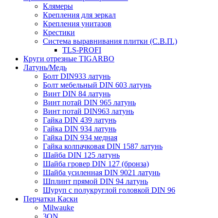
Клямеры
Крепления для зеркал
Крепления унитазов
Крестики
Система выравнивания плитки (С.В.П.)
TLS-PROFI
Круги отрезные TIGARBO
Латунь/Медь
Болт DIN933 латунь
Болт мебельный DIN 603 латунь
Винт DIN 84 латунь
Винт потай DIN 965 латунь
Винт потай DIN963 латунь
Гайка DIN 439 латунь
Гайка DIN 934 латунь
Гайка DIN 934 медная
Гайка колпачковая DIN 1587 латунь
Шайба DIN 125 латунь
Шайба гровер DIN 127 (бронза)
Шайба усиленная DIN 9021 латунь
Шплинт прямой DIN 94 латунь
Шуруп с полукруглой головкой DIN 96
Перчатки Каски
Milwauke
3ON