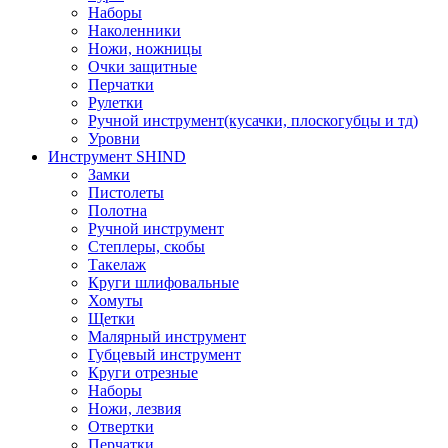
Наборы
Наколенники
Ножи, ножницы
Очки защитные
Перчатки
Рулетки
Ручной инструмент(кусачки, плоскогубцы и тд)
Уровни
Инструмент SHIND
Замки
Пистолеты
Полотна
Ручной инструмент
Степлеры, скобы
Такелаж
Круги шлифовальные
Хомуты
Щетки
Малярный инструмент
Губцевый инструмент
Круги отрезные
Наборы
Ножи, лезвия
Отвертки
Перчатки