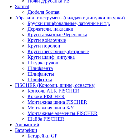
Ножи д/рубанка РВ
Sormat
Дюбеля Sormat
Абразивн.инструмент (наждачки,липучки,шкурки)
Бруски шлифовальные, заточные и тд.
Держатели, накладки
Круги алмазные Черепашка
Круги войлочные
Круги поролон
Круги шерстяные, фетровые
Круги шлиф. липучка
Шкурка рулон
Шлифлента
Шлифлисты
Шлифсетка
FISCHER (Консоли, шины, оснастка)
Консоль ALK FISCHER
Крюки FISCHER
Монтажная шина FISCHER
Монтажная шина Б/У
Монтажные элементы FISCHER
Шайба FISCHER
Алюминий
Батарейки
Батарейки GP