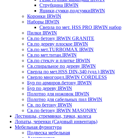
Струбцина IRWIN
Ящики,сумки,подсумкиIRWIN
Коронки IRWIN
Наборы IRWIN
Сверла по мет. HSS PRO IRWIN набор
Пилки IRWIN
Св.по бетону IRWIN GRANITE
Св.по дереву плоское IRWIN
Св.по мет.TURBOMAX IRWIN
Св.по мет.титан.IRWIN
Св.по стеклу и плитке IRWIN
Св.спиральное по дереву IRWIN
Сверла по мет.HSS DIN-340 (удл.) IRWIN
Сверло многоцел.IRWIN CORDLESS
Бур по армиров.бетону IRWIN
Бур по дереву IRWIN
Полотно для ножовок IRWIN
Полотно для сабельных пил IRWIN
Св. по бетону IRWIN
Св.по бетону IRWIN MASONRY
Лестницы, стремянки, тачки, колеса
Лопаты, черенки (Садовый инвентарь)
Мебельная фурнитура
Подвеска мебельная