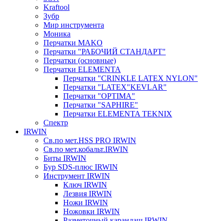
Kraftool
Зубр
Мир инструмента
Моника
Перчатки MAKO
Перчатки "РАБОЧИЙ СТАНДАРТ"
Перчатки (основные)
Перчатки ELEMENTA
Перчатки "CRINKLE LATEX NYLON"
Перчатки "LATEX"KEVLAR"
Перчатки "OPTIMA"
Перчатки "SAPHIRE"
Перчатки ELEMENTA TEKNIX
Спектр
IRWIN
Св.по мет.HSS PRO IRWIN
Св.по мет.кобальт.IRWIN
Биты IRWIN
Бур SDS-плюс IRWIN
Инструмент IRWIN
Ключ IRWIN
Лезвия IRWIN
Ножи IRWIN
Ножовки IRWIN
Разметочный карандаш IRWIN