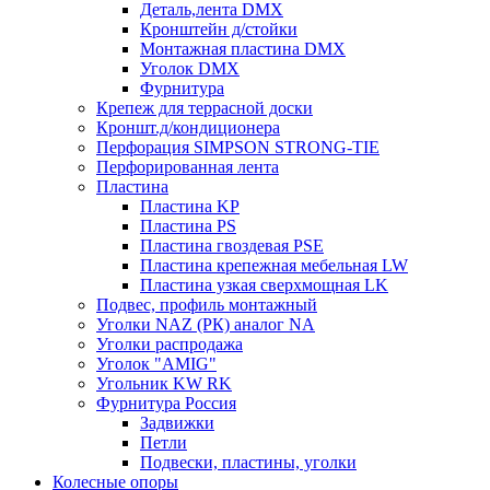
Деталь,лента DMX
Кронштейн д/стойки
Монтажная пластина DMX
Уголок DMX
Фурнитура
Крепеж для террасной доски
Кроншт.д/кондиционера
Перфорация SIMPSON STRONG-TIE
Перфорированная лента
Пластина
Пластина KP
Пластина PS
Пластина гвоздевая PSE
Пластина крепежная мебельная LW
Пластина узкая сверхмощная LK
Подвес, профиль монтажный
Уголки NAZ (РК) аналог NA
Уголки распродажа
Уголок "AMIG"
Угольник KW RK
Фурнитура Россия
Задвижки
Петли
Подвески, пластины, уголки
Колесные опоры