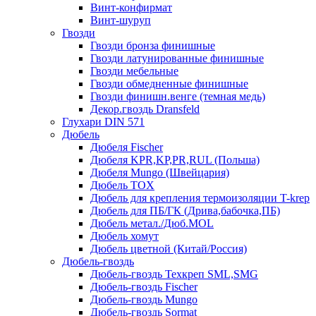
Винт-конфирмат
Винт-шуруп
Гвозди
Гвозди бронза финишные
Гвозди латунированные финишные
Гвозди мебельные
Гвозди обмедненные финишные
Гвозди финишн.венге (темная медь)
Декор.гвоздь Dransfeld
Глухари DIN 571
Дюбель
Дюбеля Fischer
Дюбеля KPR,KP,PR,RUL (Польша)
Дюбеля Mungo (Швейцария)
Дюбель TOX
Дюбель для крепления термоизоляции T-krep
Дюбель для ПБ/ГК (Дрива,бабочка,ПБ)
Дюбель метал./Дюб.MOL
Дюбель хомут
Дюбель цветной (Китай/Россия)
Дюбель-гвоздь
Дюбель-гвоздь Техкреп SML,SMG
Дюбель-гвоздь Fischer
Дюбель-гвоздь Mungo
Дюбель-гвоздь Sormat