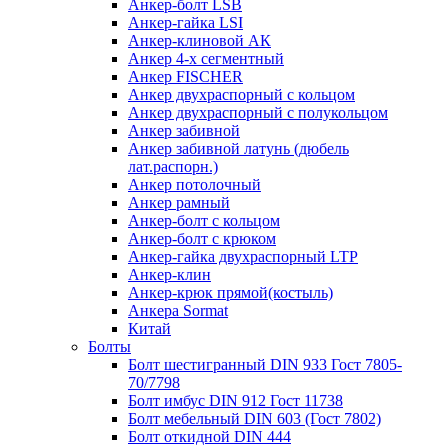
Анкер-болт LSB
Анкер-гайка LSI
Анкер-клиновой АК
Анкер 4-х сегментный
Анкер FISCHER
Анкер двухраспорный с кольцом
Анкер двухраспорный с полукольцом
Анкер забивной
Анкер забивной латунь (дюбель
лат.распорн.)
Анкер потолочный
Анкер рамный
Анкер-болт с кольцом
Анкер-болт с крюком
Анкер-гайка двухраспорный LTP
Анкер-клин
Анкер-крюк прямой(костыль)
Анкера Sormat
Китай
Болты
Болт шестигранный DIN 933 Гост 7805-
70/7798
Болт имбус DIN 912 Гост 11738
Болт мебельный DIN 603 (Гост 7802)
Болт откидной DIN 444