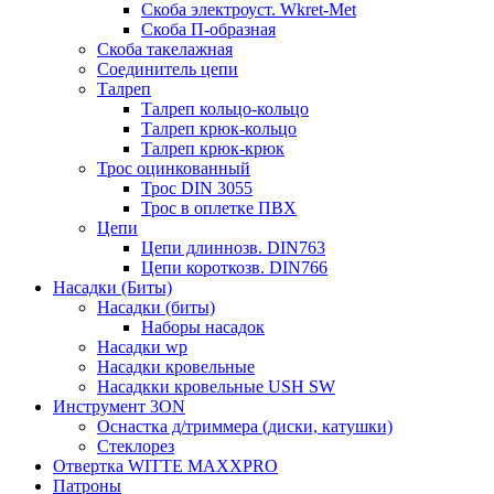
Скоба электроуст. Wkret-Met
Скоба П-образная
Скоба такелажная
Соединитель цепи
Талреп
Талреп кольцо-кольцо
Талреп крюк-кольцо
Талреп крюк-крюк
Трос оцинкованный
Трос DIN 3055
Трос в оплетке ПВХ
Цепи
Цепи длиннозв. DIN763
Цепи короткозв. DIN766
Насадки (Биты)
Насадки (биты)
Наборы насадок
Насадки wp
Насадки кровельные
Насадкки кровельные USH SW
Инструмент 3ON
Оснастка д/триммера (диски, катушки)
Стеклорез
Отвертка WITTE MAXXPRO
Патроны