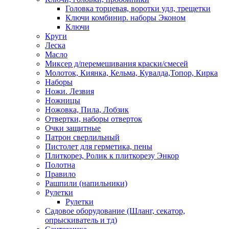
Головка торцевая, воротки удл, трещетки
Ключи комбинир. наборы Эконом
Ключи
Круги
Леска
Масло
Миксер д/перемешивания краски/смесей
Молоток, Киянка, Кельма, Кувалда,Топор, Кирка
Наборы
Ножи. Лезвия
Ножницы
Ножовка, Пила, Лобзик
Отвертки, наборы отверток
Очки защитные
Патрон сверлильный
Пистолет для герметика, пены
Плиткорез, Ролик к плиткорезу Энкор
Полотна
Правило
Рашпили (напильники)
Рулетки
Рулетки
Садовое оборудование (Шланг, секатор,
опрыскиватель и тд)