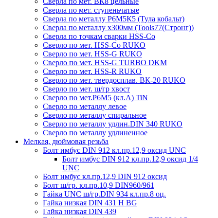
Сверла по мет. ВК8 цельные
Сверла по мет. ступеньчатые
Сверла по металлу Р6М5К5 (Тула кобальт)
Сверла по металлу х300мм (Tools77(Стронг))
Сверла по точкам сварки HSS-Co
Сверло по мет. HSS-Co RUKO
Сверло по мет. HSS-G RUKO
Сверло по мет. HSS-G TURBO DKM
Сверло по мет. HSS-R RUKO
Сверло по мет. твердосплав. ВК-20 RUKO
Сверло по мет. ш/гр хвост
Сверло по мет.Р6М5 (кл.А) TiN
Сверло по металлу левое
Сверло по металлу спиральное
Сверло по металлу удлин.DIN 340 RUKO
Сверло по металлу удлиненное
Мелкая, дюймовая резьба
Болт имбус DIN 912 кл.пр.12,9 оксид UNC
Болт имбус DIN 912 кл.пр.12,9 оксид 1/4
UNC
Болт имбус кл.пр.12,9 DIN 912 оксид
Болт ш/гр. кл.пр.10,9 DIN960/961
Гайка UNC ш/гр.DIN 934 кл.пр.8 оц.
Гайка низкая DIN 431 H BG
Гайка низкая DIN 439