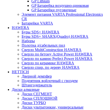
GP Lithium
GP Батарейка воздушно-цинковая
GP Батарейки пуговичные
Элемент питания VARTA Professional Electronics
CR
Батарейки VARTA
HAWERA
Буры SDS+ HAWERA
Буры SDS+ SHARX(Quadro) HAWERA
Наборы
Полотна д/сабельных пил
Сверло MultiConstruction HAWERA
Сверло по бетону Active Power HAWERA
Сверло по камню Perfect Power HAWERA
Сверло по керамике HAWERA
Сверло спир. по дереву HAWERA
HETTICH
Дверной демпфер
Подпятник войлочный с гвоздем
Штангодержатель
Диски алмазные
Диски СЕГМЕНТ
Диски СПЛОШНОЙ
Диски ТУРБО
Диски ультратонкие, универсальные