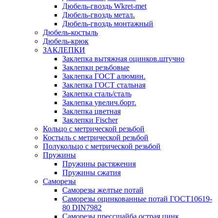
Дюбель-гвоздь Wkret-met
Дюбель-гвоздь метал.
Дюбель-гвоздь монтажный
Дюбель-костыль
Дюбель-крюк
ЗАКЛЕПКИ
Заклепка вытяжная оцинков.штучно
Заклепки резьбовые
Заклепка ГОСТ алюмин.
Заклепка ГОСТ стальная
Заклепка сталь/сталь
Заклепка увелич.борт.
Заклепка цветная
Заклепки Fischer
Кольцо с метрической резьбой
Костыль с метрической резьбой
Полукольцо с метрической резьбой
Пружины
Пружины растяжения
Пружины сжатия
Саморезы
Саморезы желтые потай
Саморезы оцинкованные потай ГОСТ10619-
80 DIN7982
Саморезы прессшайба острая цинк