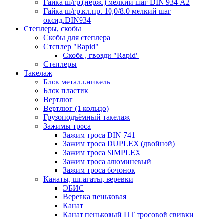
Гайка ш/гр.(нерж.) мелкий шаг DIN 934 А2
Гайка ш/гр.кл.пр. 10,0/8.0 мелкий шаг
оксид.DIN934
Степлеры, скобы
Скобы для степлера
Степлер "Rapid"
Скоба , гвозди "Rapid"
Степлеры
Такелаж
Блок металл.никель
Блок пластик
Вертлюг
Вертлюг (1 кольцо)
Грузоподъёмный такелаж
Зажимы троса
Зажим троса DIN 741
Зажим троса DUPLEX (двойной)
Зажим троса SIMPLEX
Зажим троса алюминевый
Зажим троса бочонок
Канаты, шпагаты, веревки
ЭБИС
Веревка пеньковая
Канат
Канат пеньковый ПТ тросовой свивки