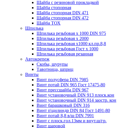
Шайба с резиновой прокладкой
Шайба стопорная
Шайба стопорная DIN 471
Шайба стопорная DIN 472
Шайба ТОХ
Шпилька
Шпилька резьбовая х 1000 DIN 975
Шпилька резьбовая х 2000
Шпилька резьбовая х1000 кл.пр.8,8
Шпилька резьбовая Гост х 1000
Шпилька резьбовая резанная
Автокрепеж
Скобы, шурупы
Тавотница, шприц
Винты
Винт полусфера DIN 7985
Винт потай DIN 965 Гост 17475-80
Винт прессшайба DIN 967
Винт установочный DIN 913 плоск.кон
Винт установочный DIN 914 заостр. кон
Винт барашковый DIN 316
Винт п\цилиндр DIN 84 Гост 1491-80
Винт потай 8,8 в/ш DIN 7991
Винт с плоск.гол.13мм и внут.ш/гр.
Винт шаровой