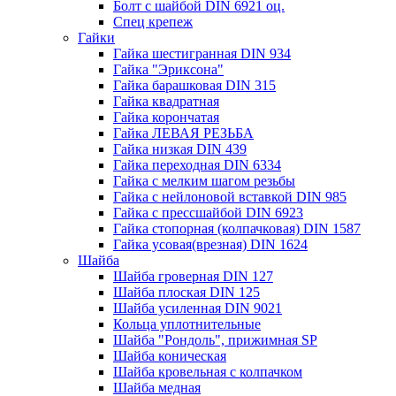
Болт с шайбой DIN 6921 оц.
Спец крепеж
Гайки
Гайка шестигранная DIN 934
Гайка "Эриксона"
Гайка барашковая DIN 315
Гайка квадратная
Гайка корончатая
Гайка ЛЕВАЯ РЕЗЬБА
Гайка низкая DIN 439
Гайка переходная DIN 6334
Гайка с мелким шагом резьбы
Гайка с нейлоновой вставкой DIN 985
Гайка с прессшайбой DIN 6923
Гайка стопорная (колпачковая) DIN 1587
Гайка усовая(врезная) DIN 1624
Шайба
Шайба гроверная DIN 127
Шайба плоская DIN 125
Шайба усиленная DIN 9021
Кольца уплотнительные
Шайба "Рондоль", прижимная SP
Шайба коническая
Шайба кровельная с колпачком
Шайба медная