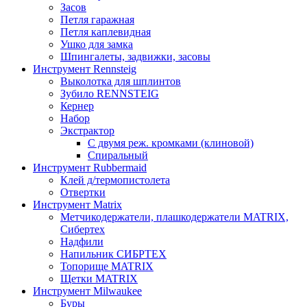
Засов
Петля гаражная
Петля каплевидная
Ушко для замка
Шпингалеты, задвижки, засовы
Инструмент Rennsteig
Выколотка для шплинтов
Зубило RENNSTEIG
Кернер
Набор
Экстрактор
С двумя реж. кромками (клиновой)
Спиральный
Инструмент Rubbermaid
Клей д/термопистолета
Отвертки
Инструмент Matrix
Метчикодержатели, плашкодержатели MATRIX,
Сибертех
Надфили
Напильник СИБРТЕХ
Топорище MATRIX
Щетки MATRIX
Инструмент Milwaukee
Буры