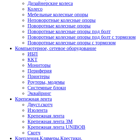
Дизайнерские колеса
Колесо
Мебельные колесные опоры
Неповоротные колесные опоры
Поворотные колесные опоры
Поворотные колесные опоры под болт
Поворотные колесные опоры под болт с тормозом
Поворотные колесные опоры с тормозом
Компьютерное, сетевое оборудование
ИБП
ККТ
Мониторы
Периферия
Принтеры
Роутеры, модемы
Системные блоки
Эквайринг
Крепежная лента
Двуст.скотч
Изолента
Крепежная лента
Крепежная лента 3М
Крепежная лента UNIBOB
Скотч
Крепления.Клямеры.Крестики.