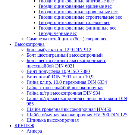
Гвозди оцинкованные винтовые вес
Гвозди оцинкованные ершеные вес
Гвозди оцинкованные кровельные вес
Гвозди оцинкованные строительные вес
Гвозди оцинкованные толевые вес
Гвозди оцинкованные финишные вес
Гвозди черные вес
Саморезы потай цинк (бел.) сверло вес
Высокопрочка
Болт имбус кл.пр. 12,9 DIN 912
Болт шестигранный высокопрочный
Болт шестигранный высокопрочный с
прессшайбой DIN 6921
Винт полусфера 10,9 ISO 7380
Винт потай DIN 7991 кл.пр.10,9
Гайка кл.пр. 10,0 переходная DIN 6334
Гайка с прессшайбой высокопрочная
Гайка ш/гр высокопрочная DIN 934
Гайка ш/гр высокопрочная с нейл. вставкой DIN
985
Шайба гроверная высокопрочная HV450
Шайба обычная высокопрочная HV 300 DIN 125
Шпилька высокопрочная
КРЕПЕЖ
Анкера