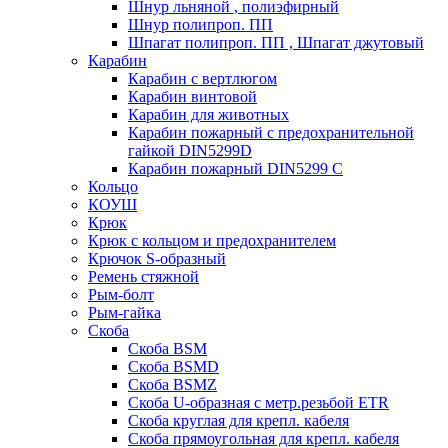
Шнур льняной , полиэфирный
Шнур полипроп. ПП
Шпагат полипроп. ПП , Шпагат джутовый
Карабин
Карабин c вертлюгом
Карабин винтовой
Карабин для животных
Карабин пожарный c предохранительной
гайкой DIN5299D
Карабин пожарный DIN5299 C
Кольцо
КОУШ
Крюк
Крюк с кольцом и предохранителем
Крючок S-образный
Ремень стяжной
Рым-болт
Рым-гайка
Скоба
Скоба BSM
Скоба BSMD
Скоба BSMZ
Скоба U-образная с метр.резьбой ETR
Скоба круглая для крепл. кабеля
Скоба прямоугольная для крепл. кабеля