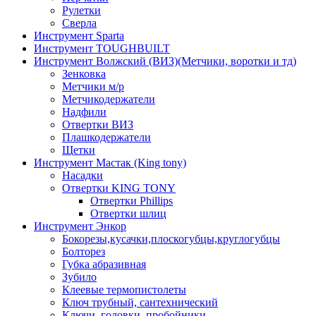
Рулетки
Сверла
Инструмент Sparta
Инструмент TOUGHBUILT
Инструмент Волжский (ВИЗ)(Метчики, воротки и тд)
Зенковка
Метчики м/р
Метчикодержатели
Надфили
Отвертки ВИЗ
Плашкодержатели
Щетки
Инструмент Мастак (King tony)
Насадки
Отвертки KING TONY
Отвертки Phillips
Отвертки шлиц
Инструмент Энкор
Бокорезы,кусачки,плоскогубцы,круглогубцы
Болторез
Губка абразивная
Зубило
Клеевые термопистолеты
Ключ трубный, сантехнический
Ключи, головки, пробойники