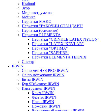
Kraftool
Зубр
Мир инструмента
Моника
Перчатки MAKO
Перчатки "РАБОЧИЙ СТАНДАРТ"
Перчатки (основные)
Перчатки ELEMENTA
Перчатки "CRINKLE LATEX NYLON"
Перчатки "LATEX"KEVLAR"
Перчатки "OPTIMA"
Перчатки "SAPHIRE"
Перчатки ELEMENTA TEKNIX
Спектр
IRWIN
Св.по мет.HSS PRO IRWIN
Св.по мет.кобальт.IRWIN
Биты IRWIN
Бур SDS-плюс IRWIN
Инструмент IRWIN
Ключ IRWIN
Лезвия IRWIN
Ножи IRWIN
Ножовки IRWIN
Разметочный карандаш IRWIN