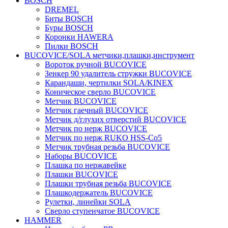
BOSCH
DREMEL
Биты BOSCH
Буры BOSCH
Коронки HAWERA
Пилки BOSCH
BUCOVICE/SOLA метчики,плашки,инструмент
Вороток ручной BUCOVICE
Зенкер 90 удалитель стружки BUCOVICE
Карандаши, чертилки SOLA/KINEX
Коническое сверло BUCOVICE
Метчик BUCOVICE
Метчик гаечный BUCOVICE
Метчик д/глухих отверстий BUCOVICE
Метчик по нерж BUCOVICE
Метчик по нерж RUKO HSS-Co5
Метчик трубная резьба BUCOVICE
Наборы BUCOVICE
Плашка по нержавейке
Плашки BUCOVICE
Плашки трубная резьба BUCOVICE
Плашкодержатель BUCOVICE
Рулетки, линейки SOLA
Сверло ступенчатое BUCOVICE
HAMMER