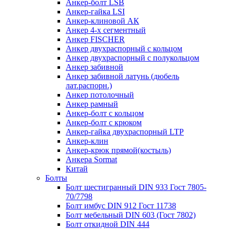
Анкер-болт LSB
Анкер-гайка LSI
Анкер-клиновой АК
Анкер 4-х сегментный
Анкер FISCHER
Анкер двухраспорный с кольцом
Анкер двухраспорный с полукольцом
Анкер забивной
Анкер забивной латунь (дюбель
лат.распорн.)
Анкер потолочный
Анкер рамный
Анкер-болт с кольцом
Анкер-болт с крюком
Анкер-гайка двухраспорный LTP
Анкер-клин
Анкер-крюк прямой(костыль)
Анкера Sormat
Китай
Болты
Болт шестигранный DIN 933 Гост 7805-
70/7798
Болт имбус DIN 912 Гост 11738
Болт мебельный DIN 603 (Гост 7802)
Болт откидной DIN 444