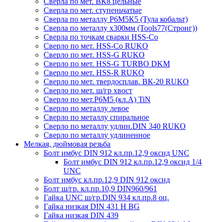
Сверла по мет. ВК8 цельные
Сверла по мет. ступеньчатые
Сверла по металлу Р6М5К5 (Тула кобальт)
Сверла по металлу х300мм (Tools77(Стронг))
Сверла по точкам сварки HSS-Co
Сверло по мет. HSS-Co RUKO
Сверло по мет. HSS-G RUKO
Сверло по мет. HSS-G TURBO DKM
Сверло по мет. HSS-R RUKO
Сверло по мет. твердосплав. ВК-20 RUKO
Сверло по мет. ш/гр хвост
Сверло по мет.Р6М5 (кл.А) TiN
Сверло по металлу левое
Сверло по металлу спиральное
Сверло по металлу удлин.DIN 340 RUKO
Сверло по металлу удлиненное
Мелкая, дюймовая резьба
Болт имбус DIN 912 кл.пр.12,9 оксид UNC
Болт имбус DIN 912 кл.пр.12,9 оксид 1/4
UNC
Болт имбус кл.пр.12,9 DIN 912 оксид
Болт ш/гр. кл.пр.10,9 DIN960/961
Гайка UNC ш/гр.DIN 934 кл.пр.8 оц.
Гайка низкая DIN 431 H BG
Гайка низкая DIN 439