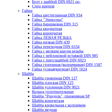
Болт с шайбой DIN 6921 оц.
Спец крепеж
Гайки
Гайка шестигранная DIN 934
Гайка "Эриксона"
Гайка барашковая DIN 315
Гайка квадратная
Гайка корончатая
Гайка ЛЕВАЯ РЕЗЬБА
Гайка низкая DIN 439
Гайка переходная DIN 6334
Гайка с мелким шагом резьбы
Гайка с нейлоновой вставкой DIN 985
Гайка с прессшайбой DIN 6923
Гайка стопорная (колпачковая) DIN 1587
Гайка усовая(врезная) DIN 1624
Шайба
Шайба гроверная DIN 127
Шайба плоская DIN 125
Шайба усиленная DIN 9021
Кольца уплотнительные
Шайба "Рондоль", прижимная SP
Шайба коническая
Шайба кровельная с колпачком
Шайба медная