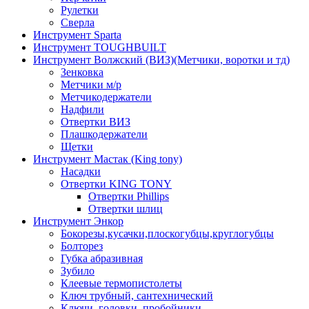
Рулетки
Сверла
Инструмент Sparta
Инструмент TOUGHBUILT
Инструмент Волжский (ВИЗ)(Метчики, воротки и тд)
Зенковка
Метчики м/р
Метчикодержатели
Надфили
Отвертки ВИЗ
Плашкодержатели
Щетки
Инструмент Мастак (King tony)
Насадки
Отвертки KING TONY
Отвертки Phillips
Отвертки шлиц
Инструмент Энкор
Бокорезы,кусачки,плоскогубцы,круглогубцы
Болторез
Губка абразивная
Зубило
Клеевые термопистолеты
Ключ трубный, сантехнический
Ключи, головки, пробойники