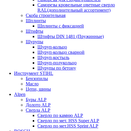
Саморезы кровельные цветные сверло
RAL(дополнительный ассортимент)
Скоба строительная
Шплинты
Шплинты с фиксацией
Штифты
Штифты DIN 1481 (Пружинные)
Шурупы
Шуруп-кольцо
Шуруп-кольцо сварной
Шуруп-костыль
Шуруп-полукольцо
Шурупы по бетону
Инструмент STIHL
Бензопилы
Масло
Цепи, шины
Alpen
Буры ALP
Долото ALP
Сверла ALP
Сверло по камню ALP
Сверло по мет. HSS Super ALP
Сверло по мет.HSS Sprint ALP