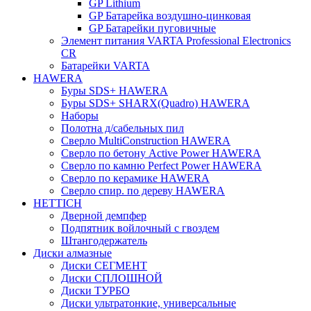
GP Lithium
GP Батарейка воздушно-цинковая
GP Батарейки пуговичные
Элемент питания VARTA Professional Electronics
CR
Батарейки VARTA
HAWERA
Буры SDS+ HAWERA
Буры SDS+ SHARX(Quadro) HAWERA
Наборы
Полотна д/сабельных пил
Сверло MultiConstruction HAWERA
Сверло по бетону Active Power HAWERA
Сверло по камню Perfect Power HAWERA
Сверло по керамике HAWERA
Сверло спир. по дереву HAWERA
HETTICH
Дверной демпфер
Подпятник войлочный с гвоздем
Штангодержатель
Диски алмазные
Диски СЕГМЕНТ
Диски СПЛОШНОЙ
Диски ТУРБО
Диски ультратонкие, универсальные