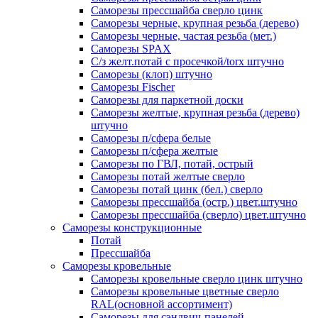
Саморезы прессшайба сверло цинк
Саморезы черные, крупная резьба (дерево)
Саморезы черные, частая резьба (мет.)
Cаморезы SPAX
С/з желт.потай с просечкой/torx штучно
Саморезы (клоп) штучно
Саморезы Fischer
Саморезы для паркетной доски
Саморезы желтые, крупная резьба (дерево)
штучно
Саморезы п/сфера белые
Саморезы п/сфера желтые
Саморезы по ГВЛ, потай, острый
Саморезы потай желтые сверло
Саморезы потай цинк (бел.) сверло
Саморезы прессшайба (остр.) цвет.штучно
Саморезы прессшайба (сверло) цвет.штучно
Саморезы конструкционные
Потай
Прессшайба
Саморезы кровельные
Саморезы кровельные сверло цинк штучно
Саморезы кровельные цветные сверло
RAL(основной ассортимент)
Саморезы для сэндвич-панелей