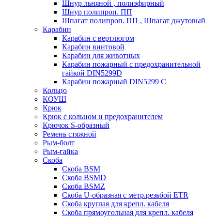
Шнур льняной , полиэфирный
Шнур полипроп. ПП
Шпагат полипроп. ПП , Шпагат джутовый
Карабин
Карабин c вертлюгом
Карабин винтовой
Карабин для животных
Карабин пожарный c предохранительной
гайкой DIN5299D
Карабин пожарный DIN5299 C
Кольцо
КОУШ
Крюк
Крюк с кольцом и предохранителем
Крючок S-образный
Ремень стяжной
Рым-болт
Рым-гайка
Скоба
Скоба BSM
Скоба BSMD
Скоба BSMZ
Скоба U-образная с метр.резьбой ETR
Скоба круглая для крепл. кабеля
Скоба прямоугольная для крепл. кабеля