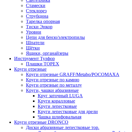
Сантехника
Стамески
Стеклорез
Струбцина
Тарелка опорная
Тиски Энкор
Уровни
Цепи для бензо/электропилы
Шпатели
Щётки
Ящики, органайзеры
Инструмент Тулфор
Плашки ТОРЕХ
Круги отрезные
Круги отрезные GRAFF/Metabo/РОСОМАХА
Круги отрезные по камню
Круги отрезные по металлу
Круги, чашки абразивные
Круг заточный LUGA
Круги коралловые
Круги лепестковые
Круги лепестковые для дрели
Чашка шлифовальная
Круги отрезные DRONCO
Диски абразивные лепестковые тор.