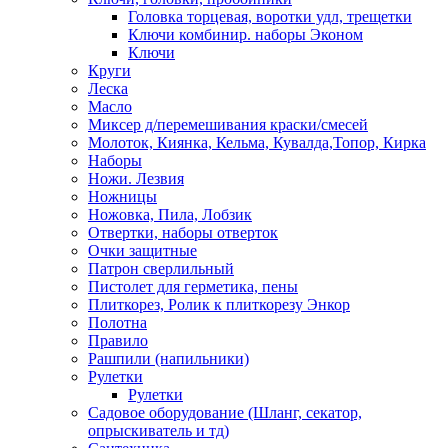
Головка торцевая, воротки удл, трещетки
Ключи комбинир. наборы Эконом
Ключи
Круги
Леска
Масло
Миксер д/перемешивания краски/смесей
Молоток, Киянка, Кельма, Кувалда,Топор, Кирка
Наборы
Ножи. Лезвия
Ножницы
Ножовка, Пила, Лобзик
Отвертки, наборы отверток
Очки защитные
Патрон сверлильный
Пистолет для герметика, пены
Плиткорез, Ролик к плиткорезу Энкор
Полотна
Правило
Рашпили (напильники)
Рулетки
Рулетки
Садовое оборудование (Шланг, секатор,
опрыскиватель и тд)