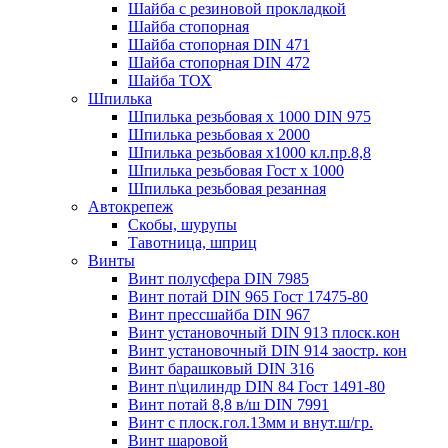
Шайба с резиновой прокладкой
Шайба стопорная
Шайба стопорная DIN 471
Шайба стопорная DIN 472
Шайба ТОХ
Шпилька
Шпилька резьбовая х 1000 DIN 975
Шпилька резьбовая х 2000
Шпилька резьбовая х1000 кл.пр.8,8
Шпилька резьбовая Гост х 1000
Шпилька резьбовая резанная
Автокрепеж
Скобы, шурупы
Тавотница, шприц
Винты
Винт полусфера DIN 7985
Винт потай DIN 965 Гост 17475-80
Винт прессшайба DIN 967
Винт установочный DIN 913 плоск.кон
Винт установочный DIN 914 заостр. кон
Винт барашковый DIN 316
Винт п\цилиндр DIN 84 Гост 1491-80
Винт потай 8,8 в/ш DIN 7991
Винт с плоск.гол.13мм и внут.ш/гр.
Винт шаровой