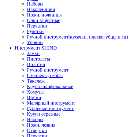
Наборы
Наколенники
Ножи, ножницы
Очки защитные
Перчатки
Рулетки
Ручной инструмент(кусачки, плоскогубцы и тд)
Уровни
Инструмент SHIND
Замки
Пистолеты
Полотна
Ручной инструмент
Степлеры, скобы
Такелаж
Круги шлифовальные
Хомуты
Щетки
Малярный инструмент
Губцевый инструмент
Круги отрезные
Наборы
Ножи, лезвия
Отвертки
Перчатки