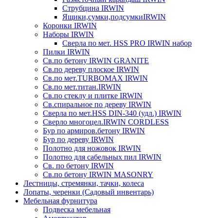
Струбцина IRWIN
Ящики,сумки,подсумкиIRWIN
Коронки IRWIN
Наборы IRWIN
Сверла по мет. HSS PRO IRWIN набор
Пилки IRWIN
Св.по бетону IRWIN GRANITE
Св.по дереву плоское IRWIN
Св.по мет.TURBOMAX IRWIN
Св.по мет.титан.IRWIN
Св.по стеклу и плитке IRWIN
Св.спиральное по дереву IRWIN
Сверла по мет.HSS DIN-340 (удл.) IRWIN
Сверло многоцел.IRWIN CORDLESS
Бур по армиров.бетону IRWIN
Бур по дереву IRWIN
Полотно для ножовок IRWIN
Полотно для сабельных пил IRWIN
Св. по бетону IRWIN
Св.по бетону IRWIN MASONRY
Лестницы, стремянки, тачки, колеса
Лопаты, черенки (Садовый инвентарь)
Мебельная фурнитура
Подвеска мебельная