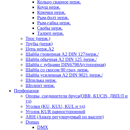
Кольцо сварное нерж.
Коуш нерж.
Крючки нерж.
Рым-болт нерж.
Рым-гайка нерж.
Скобы нерж.
Талреп нерж.
Трос (нерж.)
Трубы (нерж)
Цепь нерж.А2
Шайба гроверная А2 DIN 127/нерж./
Шайба обычная А2 DIN 125 /нерж./
Шайба с зубцами DIN6798А(стопорная)
Шайба со скосом 90 град, нерж.
Шайба усиленная А2 DIN 9021 /нерж./
Шпилька нерж.
Шплинт нерж.
Перфорация
Опоры, соединители бруса(OBR, KUCIS, ДВП/Л и
тд)
Уголки (KU, KUU, KUL и тд)
Уголок KUR равносторонний
ARH (Анкер регулируемый по высоте)
Domax
DMX