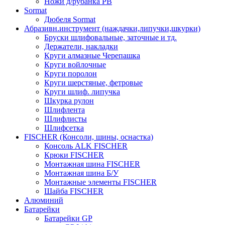
Ножи д/рубанка РВ
Sormat
Дюбеля Sormat
Абразивн.инструмент (наждачки,липучки,шкурки)
Бруски шлифовальные, заточные и тд.
Держатели, накладки
Круги алмазные Черепашка
Круги войлочные
Круги поролон
Круги шерстяные, фетровые
Круги шлиф. липучка
Шкурка рулон
Шлифлента
Шлифлисты
Шлифсетка
FISCHER (Консоли, шины, оснастка)
Консоль ALK FISCHER
Крюки FISCHER
Монтажная шина FISCHER
Монтажная шина Б/У
Монтажные элементы FISCHER
Шайба FISCHER
Алюминий
Батарейки
Батарейки GP