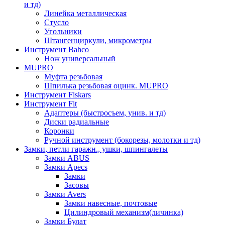
и тд)
Линейка металлическая
Стусло
Угольники
Штангенциркули, микрометры
Инструмент Bahco
Нож универсальный
MUPRO
Муфта резьбовая
Шпилька резьбовая оцинк. MUPRO
Инструмент Fiskars
Инструмент Fit
Адаптеры (быстросъем, унив. и тд)
Диски радиальные
Коронки
Ручной инструмент (бокорезы, молотки и тд)
Замки, петли гаражн., ушки, шпингалеты
Замки ABUS
Замки Apecs
Замки
Засовы
Замки Avers
Замки навесные, почтовые
Цилиндровый механизм(личинка)
Замки Булат