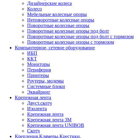
Дизайнерские колеса
Колесо
Мебельные колесные опоры
Неповоротные колесные опоры
Поворотные колесные опоры
Поворотные колесные опоры под болт
Поворотные колесные опоры под болт с тормозом
Поворотные колесные опоры с тормозом
Компьютерное, сетевое оборудование
ИБП
ККТ
Мониторы
Периферия
Принтеры
Роутеры, модемы
Системные блоки
Эквайринг
Крепежная лента
Двуст.скотч
Изолента
Крепежная лента
Крепежная лента 3М
Крепежная лента UNIBOB
Скотч
Крепления.Клямеры.Крестики.