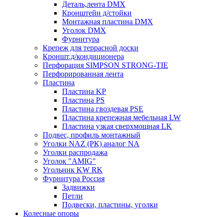
Деталь,лента DMX
Кронштейн д/стойки
Монтажная пластина DMX
Уголок DMX
Фурнитура
Крепеж для террасной доски
Кроншт.д/кондиционера
Перфорация SIMPSON STRONG-TIE
Перфорированная лента
Пластина
Пластина KP
Пластина PS
Пластина гвоздевая PSE
Пластина крепежная мебельная LW
Пластина узкая сверхмощная LK
Подвес, профиль монтажный
Уголки NAZ (РК) аналог NA
Уголки распродажа
Уголок "AMIG"
Угольник KW RK
Фурнитура Россия
Задвижки
Петли
Подвески, пластины, уголки
Колесные опоры