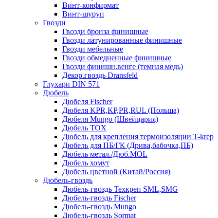
Винт-конфирмат
Винт-шуруп
Гвозди
Гвозди бронза финишные
Гвозди латунированные финишные
Гвозди мебельные
Гвозди обмедненные финишные
Гвозди финишн.венге (темная медь)
Декор.гвоздь Dransfeld
Глухари DIN 571
Дюбель
Дюбеля Fischer
Дюбеля KPR,KP,PR,RUL (Польша)
Дюбеля Mungo (Швейцария)
Дюбель TOX
Дюбель для крепления термоизоляции T-krep
Дюбель для ПБ/ГК (Дрива,бабочка,ПБ)
Дюбель метал./Дюб.MOL
Дюбель хомут
Дюбель цветной (Китай/Россия)
Дюбель-гвоздь
Дюбель-гвоздь Техкреп SML,SMG
Дюбель-гвоздь Fischer
Дюбель-гвоздь Mungo
Дюбель-гвоздь Sormat