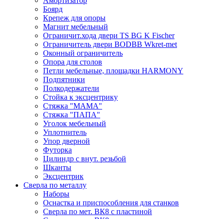
Амортизатор
Боярд
Крепеж для опоры
Магнит мебельный
Ограничит.хода двери TS BG K Fischer
Ограничитель двери BODBB Wkret-met
Оконный ограничитель
Опора для столов
Петли мебельные, площадки HARMONY
Подпятники
Полкодержатели
Стойка к эксцентрику
Стяжка "МАМА"
Стяжка "ПАПА"
Уголок мебельный
Уплотнитель
Упор дверной
Футорка
Цилиндр с внут. резьбой
Шканты
Эксцентрик
Сверла по металлу
Наборы
Оснастка и приспособления для станков
Сверла по мет. ВК8 с пластиной