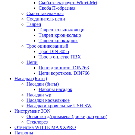
Скоба электроуст. Wkret-Met
Скоба П-образная
Скоба такелажная
Соединитель цепи
Талреп
Талреп кольцо-кольцо
Талреп крюк-кольцо
Талреп крюк-крюк
Трос оцинкованный
Трос DIN 3055
Трос в оплетке ПВХ
Цепи
Цепи длиннозв. DIN763
Цепи короткозв. DIN766
Насадки (Биты)
Насадки (биты)
Наборы насадок
Насадки wp
Насадки кровельные
Насадкки кровельные USH SW
Инструмент 3ON
Оснастка д/триммера (диски, катушки)
Стеклорез
Отвертка WITTE MAXXPRO
Патроны