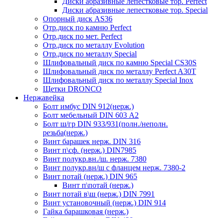
Диски абразивные лепестковые тор. Perfect
Диски абразивные лепестковые тор. Speciаl
Опорный диск AS36
Отр.диск по камню Perfect
Отр.диск по мет. Perfect
Отр.диск по металлу Evolution
Отр.диск по металлу Special
Шлифовальный диск по камню Special CS30S
Шлифовальный диск по металлу Perfect A30T
Шлифовальный диск по металлу Special Inox
Щетки DRONCO
Нержавейка
Болт имбус DIN 912(нерж.)
Болт мебельный DIN 603 А2
Болт ш/гр DIN 933/931(полн./неполн.
резьба(нерж.)
Винт барашек нерж. DIN 316
Винт п\сф. (нерж.) DIN7985
Винт полукр.вн./ш. нерж. 7380
Винт полукр.вн/ш с фланцем нерж. 7380-2
Винт потай (нерж.) DIN 965
Винт п\потай (нерж.)
Винт потай в\ш (нерж.) DIN 7991
Винт установочный (нерж.) DIN 914
Гайка барашковая (нерж.)