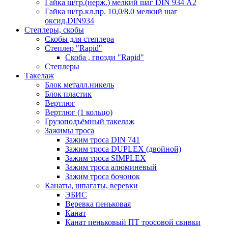
Гайка ш/гр.(нерж.) мелкий шаг DIN 934 А2
Гайка ш/гр.кл.пр. 10,0/8.0 мелкий шаг
оксид.DIN934
Степлеры, скобы
Скобы для степлера
Степлер "Rapid"
Скоба , гвозди "Rapid"
Степлеры
Такелаж
Блок металл.никель
Блок пластик
Вертлюг
Вертлюг (1 кольцо)
Грузоподъёмный такелаж
Зажимы троса
Зажим троса DIN 741
Зажим троса DUPLEX (двойной)
Зажим троса SIMPLEX
Зажим троса алюминевый
Зажим троса бочонок
Канаты, шпагаты, веревки
ЭБИС
Веревка пеньковая
Канат
Канат пеньковый ПТ тросовой свивки