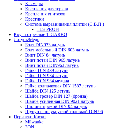
Клямеры
Крепления для зеркал
Крепления унитазов
Крестики
Система выравнивания плитки (С.В.П.)
TLS-PROFI
Круги отрезные TIGARBO
Латунь/Медь
Болт DIN933 латунь
Болт мебельный DIN 603 латунь
Винт DIN 84 латунь
Винт потай DIN 965 латунь
Винт потай DIN963 латунь
Гайка DIN 439 латунь
Гайка DIN 934 латунь
Гайка DIN 934 медная
Гайка колпачковая DIN 1587 латунь
Шайба DIN 125 латунь
Шайба гровер DIN 127 (бронза)
Шайба усиленная DIN 9021 латунь
Шплинт прямой DIN 94 латунь
Шуруп с полукруглой головкой DIN 96
Перчатки Каски
Milwauke
3ON