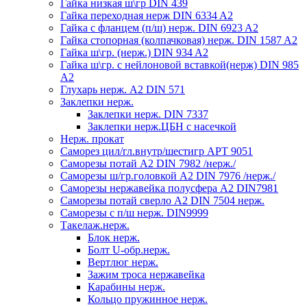
Гайка низкая ш\гр DIN 439
Гайка переходная нерж DIN 6334 A2
Гайка с фланцем (п/ш) нерж. DIN 6923 A2
Гайка стопорная (колпачковая) нерж. DIN 1587 A2
Гайка ш\гр. (нерж.) DIN 934 A2
Гайка ш\гр. с нейлоновой вставкой(нерж) DIN 985
A2
Глухарь нерж. А2 DIN 571
Заклепки нерж.
Заклепки нерж. DIN 7337
Заклепки нерж.ЦБН с насечкой
Нерж. прокат
Саморез цил/гл.внутр/шестигр АРТ 9051
Саморезы потай А2 DIN 7982 /нерж./
Саморезы ш/гр.головкой А2 DIN 7976 /нерж./
Саморезы нержавейка полусфера А2 DIN7981
Саморезы потай сверло А2 DIN 7504 нерж.
Саморезы с п/ш нерж. DIN9999
Такелаж.нерж.
Блок нерж.
Болт U-обр.нерж.
Вертлюг нерж.
Зажим троса нержавейка
Карабины нерж.
Кольцо пружинное нерж.