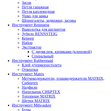
Засов
Петля гаражная
Петля каплевидная
Ушко для замка
Шпингалеты, задвижки, засовы
Инструмент Rennsteig
Выколотка для шплинтов
Зубило RENNSTEIG
Кернер
Набор
Экстрактор
С двумя реж. кромками (клиновой)
Спиральный
Инструмент Rubbermaid
Клей д/термопистолета
Отвертки
Инструмент Matrix
Метчикодержатели, плашкодержатели MATRIX,
Сибертех
Надфили
Напильник СИБРТЕХ
Топорище MATRIX
Щетки MATRIX
Инструмент Milwaukee
Буры