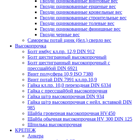
Гвозди оцинкованные винтовые вес
Гвозди оцинкованные ершеные вес
Гвозди оцинкованные кровельные вес
Гвозди оцинкованные строительные вес
Гвозди оцинкованные толевые вес
Гвозди оцинкованные финишные вес
Гвозди черные вес
Саморезы потай цинк (бел.) сверло вес
Высокопрочка
Болт имбус кл.пр. 12,9 DIN 912
Болт шестигранный высокопрочный
Болт шестигранный высокопрочный с
прессшайбой DIN 6921
Винт полусфера 10,9 ISO 7380
Винт потай DIN 7991 кл.пр.10,9
Гайка кл.пр. 10,0 переходная DIN 6334
Гайка с прессшайбой высокопрочная
Гайка ш/гр высокопрочная DIN 934
Гайка ш/гр высокопрочная с нейл. вставкой DIN
985
Шайба гроверная высокопрочная HV450
Шайба обычная высокопрочная HV 300 DIN 125
Шпилька высокопрочная
КРЕПЕЖ
Анкера