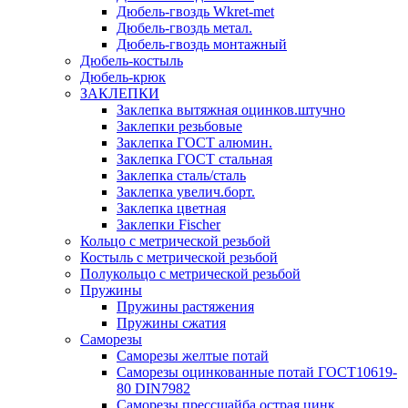
Дюбель-гвоздь Wkret-met
Дюбель-гвоздь метал.
Дюбель-гвоздь монтажный
Дюбель-костыль
Дюбель-крюк
ЗАКЛЕПКИ
Заклепка вытяжная оцинков.штучно
Заклепки резьбовые
Заклепка ГОСТ алюмин.
Заклепка ГОСТ стальная
Заклепка сталь/сталь
Заклепка увелич.борт.
Заклепка цветная
Заклепки Fischer
Кольцо с метрической резьбой
Костыль с метрической резьбой
Полукольцо с метрической резьбой
Пружины
Пружины растяжения
Пружины сжатия
Саморезы
Саморезы желтые потай
Саморезы оцинкованные потай ГОСТ10619-
80 DIN7982
Саморезы прессшайба острая цинк