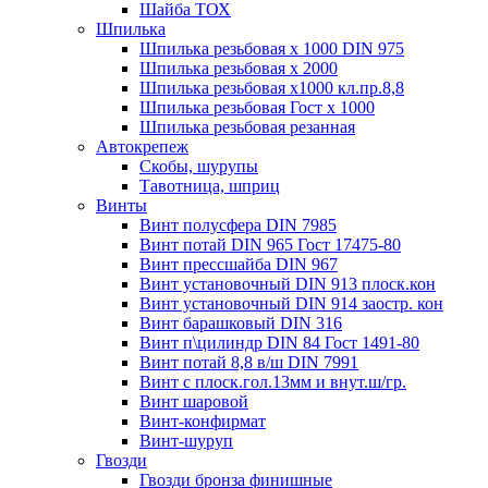
Шайба ТОХ
Шпилька
Шпилька резьбовая х 1000 DIN 975
Шпилька резьбовая х 2000
Шпилька резьбовая х1000 кл.пр.8,8
Шпилька резьбовая Гост х 1000
Шпилька резьбовая резанная
Автокрепеж
Скобы, шурупы
Тавотница, шприц
Винты
Винт полусфера DIN 7985
Винт потай DIN 965 Гост 17475-80
Винт прессшайба DIN 967
Винт установочный DIN 913 плоск.кон
Винт установочный DIN 914 заостр. кон
Винт барашковый DIN 316
Винт п\цилиндр DIN 84 Гост 1491-80
Винт потай 8,8 в/ш DIN 7991
Винт с плоск.гол.13мм и внут.ш/гр.
Винт шаровой
Винт-конфирмат
Винт-шуруп
Гвозди
Гвозди бронза финишные