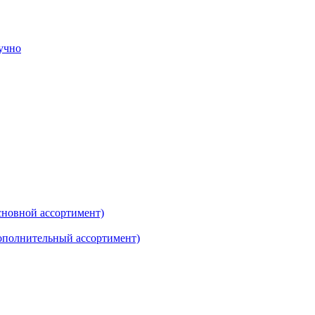
тучно
новной ассортимент)
ополнительный ассортимент)