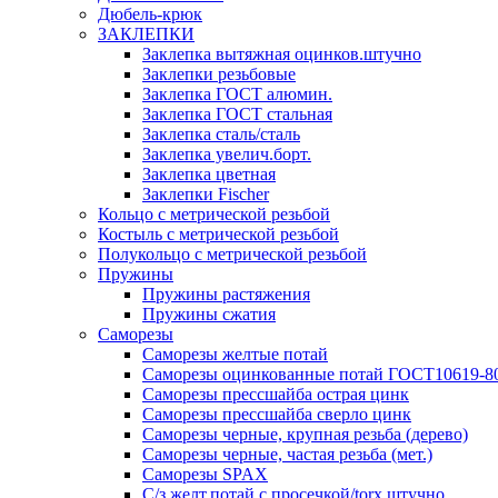
Дюбель-крюк
ЗАКЛЕПКИ
Заклепка вытяжная оцинков.штучно
Заклепки резьбовые
Заклепка ГОСТ алюмин.
Заклепка ГОСТ стальная
Заклепка сталь/сталь
Заклепка увелич.борт.
Заклепка цветная
Заклепки Fischer
Кольцо с метрической резьбой
Костыль с метрической резьбой
Полукольцо с метрической резьбой
Пружины
Пружины растяжения
Пружины сжатия
Саморезы
Саморезы желтые потай
Саморезы оцинкованные потай ГОСТ10619-8
Саморезы прессшайба острая цинк
Саморезы прессшайба сверло цинк
Саморезы черные, крупная резьба (дерево)
Саморезы черные, частая резьба (мет.)
Cаморезы SPAX
С/з желт.потай с просечкой/torx штучно