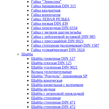
Гайка "Эриксона"
Гайка барашковая DIN 315
Гайка квадратная
Гайка корончатая
Гайка ЛЕВАЯ РЕЗЬБА
Гайка низкая DIN 439
Гайка переходная DIN 6334
Гайка с мелким шагом резьбы
Гайка с нейлоновой вставкой DIN 985
Гайка с прессшайбой DIN 6923
Гайка стопорная (колпачковая) DIN 1587
Гайка усовая(врезная) DIN 1624
Шайба
Шайба гроверная DIN 127
Шайба плоская DIN 125
Шайба усиленная DIN 9021
Кольца уплотнительные
Шайба "Рондоль", прижимная SP
Шайба коническая
Шайба кровельная с колпачком
Шайба медная
Шайба с резиновой прокладкой
Шайба стопорная
Шайба стопорная DIN 471
Шайба стопорная DIN 472