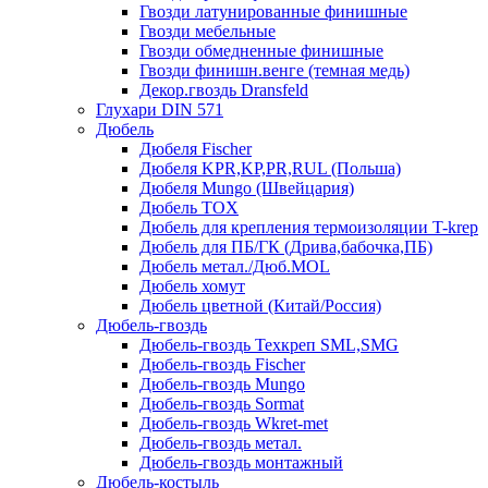
Гвозди латунированные финишные
Гвозди мебельные
Гвозди обмедненные финишные
Гвозди финишн.венге (темная медь)
Декор.гвоздь Dransfeld
Глухари DIN 571
Дюбель
Дюбеля Fischer
Дюбеля KPR,KP,PR,RUL (Польша)
Дюбеля Mungo (Швейцария)
Дюбель TOX
Дюбель для крепления термоизоляции T-krep
Дюбель для ПБ/ГК (Дрива,бабочка,ПБ)
Дюбель метал./Дюб.MOL
Дюбель хомут
Дюбель цветной (Китай/Россия)
Дюбель-гвоздь
Дюбель-гвоздь Техкреп SML,SMG
Дюбель-гвоздь Fischer
Дюбель-гвоздь Mungo
Дюбель-гвоздь Sormat
Дюбель-гвоздь Wkret-met
Дюбель-гвоздь метал.
Дюбель-гвоздь монтажный
Дюбель-костыль