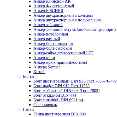
Анкер-клиновой АК
Анкер 4-х сегментный
Анкер FISCHER
Анкер двухраспорный с кольцом
Анкер двухраспорный с полукольцом
Анкер забивной
Анкер забивной латунь (дюбель лат.распорн.)
Анкер потолочный
Анкер рамный
Анкер-болт с кольцом
Анкер-болт с крюком
Анкер-гайка двухраспорный LTP
Анкер-клин
Анкер-крюк прямой(костыль)
Анкера Sormat
Китай
Болты
Болт шестигранный DIN 933 Гост 7805-70/779
Болт имбус DIN 912 Гост 11738
Болт мебельный DIN 603 (Гост 7802)
Болт откидной DIN 444
Болт с шайбой DIN 6921 оц.
Спец крепеж
Гайки
Гайка шестигранная DIN 934