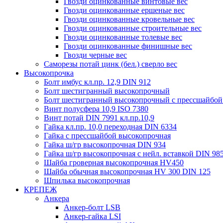
Гвозди оцинкованные винтовые вес
Гвозди оцинкованные ершеные вес
Гвозди оцинкованные кровельные вес
Гвозди оцинкованные строительные вес
Гвозди оцинкованные толевые вес
Гвозди оцинкованные финишные вес
Гвозди черные вес
Саморезы потай цинк (бел.) сверло вес
Высокопрочка
Болт имбус кл.пр. 12,9 DIN 912
Болт шестигранный высокопрочный
Болт шестигранный высокопрочный с прессшайбой
Винт полусфера 10,9 ISO 7380
Винт потай DIN 7991 кл.пр.10,9
Гайка кл.пр. 10,0 переходная DIN 6334
Гайка с прессшайбой высокопрочная
Гайка ш/гр высокопрочная DIN 934
Гайка ш/гр высокопрочная с нейл. вставкой DIN 98
Шайба гроверная высокопрочная HV450
Шайба обычная высокопрочная HV 300 DIN 125
Шпилька высокопрочная
КРЕПЕЖ
Анкера
Анкер-болт LSB
Анкер-гайка LSI