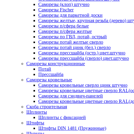
Саморезы (клоп) штучно
Саморезы Fischer
Саморезы для паркетной доски
Саморезы желтые, крупная резьба (дерево) ш
Саморезы п/сфера белые
Саморезы п/сфера желтые
Саморезы по ГВЛ, потай, острый
Саморезы потай желтые сверло
Саморезы потай цинк (бел.) сверло
Саморезы прессшайба (остр.) цвет.штучно
Саморезы прессшайба (сверло) цвет.штучно
Саморезы конструкционные
Потай
Прессшайба
Саморезы кровельные
Саморезы кровельные сверло цинк штучно
Саморезы кровельные цветные сверло RAL(ос
Саморезы для сэндвич-панелей
Саморезы кровельные цветные сверло RAL(д
Скоба строительная
Шплинты
Шплинты с фиксацией
Штифты
Штифты DIN 1481 (Пружинные)
Шурупы