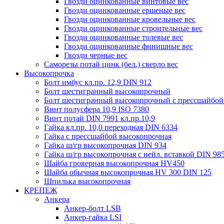
Гвозди оцинкованные винтовые вес
Гвозди оцинкованные ершеные вес
Гвозди оцинкованные кровельные вес
Гвозди оцинкованные строительные вес
Гвозди оцинкованные толевые вес
Гвозди оцинкованные финишные вес
Гвозди черные вес
Саморезы потай цинк (бел.) сверло вес
Высокопрочка
Болт имбус кл.пр. 12,9 DIN 912
Болт шестигранный высокопрочный
Болт шестигранный высокопрочный с прессшайбой
Винт полусфера 10,9 ISO 7380
Винт потай DIN 7991 кл.пр.10,9
Гайка кл.пр. 10,0 переходная DIN 6334
Гайка с прессшайбой высокопрочная
Гайка ш/гр высокопрочная DIN 934
Гайка ш/гр высокопрочная с нейл. вставкой DIN 98
Шайба гроверная высокопрочная HV450
Шайба обычная высокопрочная HV 300 DIN 125
Шпилька высокопрочная
КРЕПЕЖ
Анкера
Анкер-болт LSB
Анкер-гайка LSI