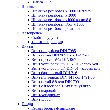
Шайба ТОХ
Шпилька
Шпилька резьбовая х 1000 DIN 975
Шпилька резьбовая х 2000
Шпилька резьбовая х1000 кл.пр.8,8
Шпилька резьбовая Гост х 1000
Шпилька резьбовая резанная
Автокрепеж
Скобы, шурупы
Тавотница, шприц
Винты
Винт полусфера DIN 7985
Винт потай DIN 965 Гост 17475-80
Винт прессшайба DIN 967
Винт установочный DIN 913 плоск.кон
Винт установочный DIN 914 заостр. кон
Винт барашковый DIN 316
Винт п\цилиндр DIN 84 Гост 1491-80
Винт потай 8,8 в/ш DIN 7991
Винт с плоск.гол.13мм и внут.ш/гр.
Винт шаровой
Винт-конфирмат
Винт-шуруп
Гвозди
Гвозди бронза финишные