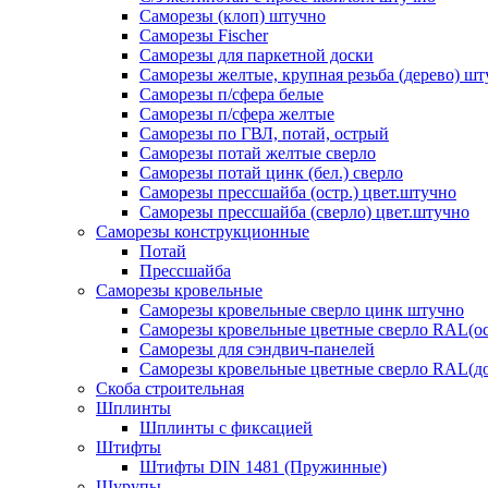
Саморезы (клоп) штучно
Саморезы Fischer
Саморезы для паркетной доски
Саморезы желтые, крупная резьба (дерево) ш
Саморезы п/сфера белые
Саморезы п/сфера желтые
Саморезы по ГВЛ, потай, острый
Саморезы потай желтые сверло
Саморезы потай цинк (бел.) сверло
Саморезы прессшайба (остр.) цвет.штучно
Саморезы прессшайба (сверло) цвет.штучно
Саморезы конструкционные
Потай
Прессшайба
Саморезы кровельные
Саморезы кровельные сверло цинк штучно
Саморезы кровельные цветные сверло RAL(ос
Саморезы для сэндвич-панелей
Саморезы кровельные цветные сверло RAL(д
Скоба строительная
Шплинты
Шплинты с фиксацией
Штифты
Штифты DIN 1481 (Пружинные)
Шурупы