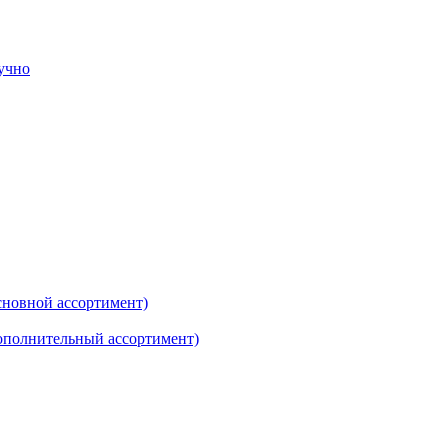
тучно
новной ассортимент)
ополнительный ассортимент)