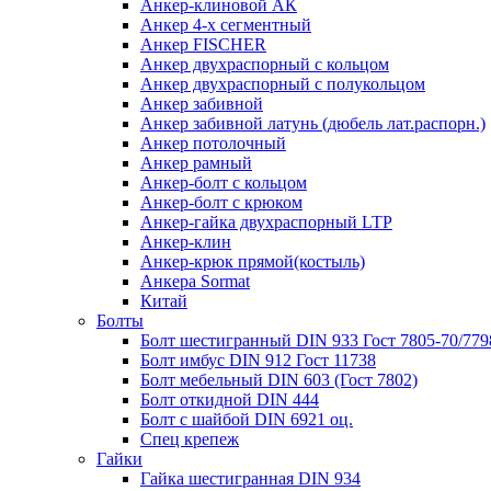
Анкер-клиновой АК
Анкер 4-х сегментный
Анкер FISCHER
Анкер двухраспорный с кольцом
Анкер двухраспорный с полукольцом
Анкер забивной
Анкер забивной латунь (дюбель лат.распорн.)
Анкер потолочный
Анкер рамный
Анкер-болт с кольцом
Анкер-болт с крюком
Анкер-гайка двухраспорный LTP
Анкер-клин
Анкер-крюк прямой(костыль)
Анкера Sormat
Китай
Болты
Болт шестигранный DIN 933 Гост 7805-70/779
Болт имбус DIN 912 Гост 11738
Болт мебельный DIN 603 (Гост 7802)
Болт откидной DIN 444
Болт с шайбой DIN 6921 оц.
Спец крепеж
Гайки
Гайка шестигранная DIN 934