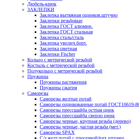
Дюбель-крюк
ЗАКЛЕПКИ
Заклепка вытяжная оцинков.штучно
Заклепки резьбовые
Заклепка ГОСТ алюмин.
Заклепка ГОСТ стальная
Заклепка сталь/сталь
Заклепка увелич.борт.
Заклепка цветная
Заклепки Fischer
Кольцо с метрической резьбой
Костыль с метрической резьбой
Полукольцо с метрической резьбой
Пружины
Пружины растяжения
Пружины сжатия
Саморезы
Саморезы желтые потай
Саморезы оцинкованные потай ГОСТ10619-8
Саморезы прессшайба острая цинк
Саморезы прессшайба сверло цинк
Саморезы черные, крупная резьба (дерево)
Саморезы черные, частая резьба (мет.)
Cаморезы SPAX
С/з желт.потай с просечкой/torx штучно