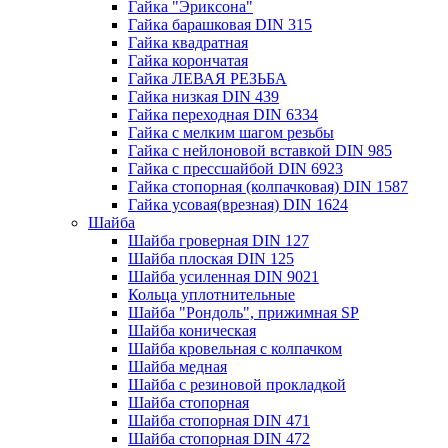
Гайка "Эриксона"
Гайка барашковая DIN 315
Гайка квадратная
Гайка корончатая
Гайка ЛЕВАЯ РЕЗЬБА
Гайка низкая DIN 439
Гайка переходная DIN 6334
Гайка с мелким шагом резьбы
Гайка с нейлоновой вставкой DIN 985
Гайка с прессшайбой DIN 6923
Гайка стопорная (колпачковая) DIN 1587
Гайка усовая(врезная) DIN 1624
Шайба
Шайба гроверная DIN 127
Шайба плоская DIN 125
Шайба усиленная DIN 9021
Кольца уплотнительные
Шайба "Рондоль", прижимная SP
Шайба коническая
Шайба кровельная с колпачком
Шайба медная
Шайба с резиновой прокладкой
Шайба стопорная
Шайба стопорная DIN 471
Шайба стопорная DIN 472