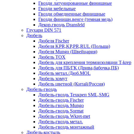
Гвозди латунированные финишные
Гвозди мебельные
Гвозди обмедненные финишные
Гвозди финишн.венге (темная медь)
Декор.гвоздь Dransfeld
Глухари DIN 571
Дюбель
Дюбеля Fischer
Дюбеля KPR,KP,PR,RUL (Польша)
Дюбеля Mungo (Швейцария)
Дюбель TOX
Дюбель для крепления термоизоляции T-krep
Дюбель для ПБ/ГК (Дрива,бабочка,ПБ)
Дюбель метал./Дюб.MOL
Дюбель хомут
Дюбель цветной (Китай/Россия)
Дюбель-гвоздь
Дюбель-гвоздь Техкреп SML,SMG
Дюбель-гвоздь Fischer
Дюбель-гвоздь Mungo
Дюбель-гвоздь Sormat
Дюбель-гвоздь Wkret-met
Дюбель-гвоздь метал.
Дюбель-гвоздь монтажный
Дюбель-костыль