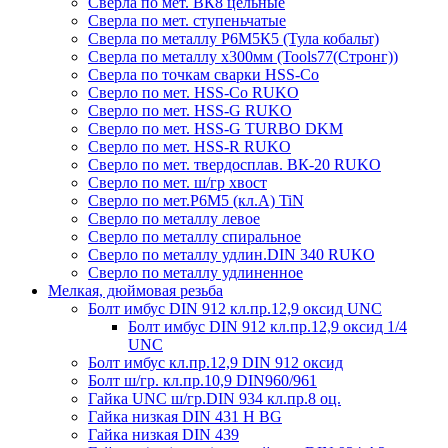
Сверла по мет. ВК8 цельные
Сверла по мет. ступеньчатые
Сверла по металлу Р6М5К5 (Тула кобальт)
Сверла по металлу х300мм (Tools77(Стронг))
Сверла по точкам сварки HSS-Co
Сверло по мет. HSS-Co RUKO
Сверло по мет. HSS-G RUKO
Сверло по мет. HSS-G TURBO DKM
Сверло по мет. HSS-R RUKO
Сверло по мет. твердосплав. ВК-20 RUKO
Сверло по мет. ш/гр хвост
Сверло по мет.Р6М5 (кл.А) TiN
Сверло по металлу левое
Сверло по металлу спиральное
Сверло по металлу удлин.DIN 340 RUKO
Сверло по металлу удлиненное
Мелкая, дюймовая резьба
Болт имбус DIN 912 кл.пр.12,9 оксид UNC
Болт имбус DIN 912 кл.пр.12,9 оксид 1/4
UNC
Болт имбус кл.пр.12,9 DIN 912 оксид
Болт ш/гр. кл.пр.10,9 DIN960/961
Гайка UNC ш/гр.DIN 934 кл.пр.8 оц.
Гайка низкая DIN 431 H BG
Гайка низкая DIN 439