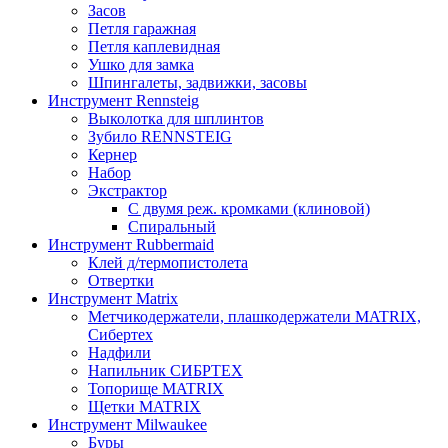
Засов
Петля гаражная
Петля каплевидная
Ушко для замка
Шпингалеты, задвижки, засовы
Инструмент Rennsteig
Выколотка для шплинтов
Зубило RENNSTEIG
Кернер
Набор
Экстрактор
С двумя реж. кромками (клиновой)
Спиральный
Инструмент Rubbermaid
Клей д/термопистолета
Отвертки
Инструмент Matrix
Метчикодержатели, плашкодержатели MATRIX,
Сибертех
Надфили
Напильник СИБРТЕХ
Топорище MATRIX
Щетки MATRIX
Инструмент Milwaukee
Буры