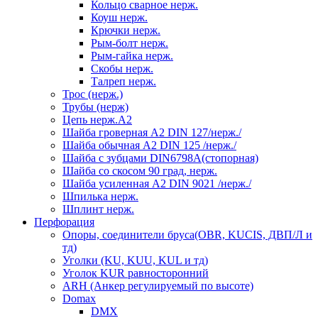
Кольцо сварное нерж.
Коуш нерж.
Крючки нерж.
Рым-болт нерж.
Рым-гайка нерж.
Скобы нерж.
Талреп нерж.
Трос (нерж.)
Трубы (нерж)
Цепь нерж.А2
Шайба гроверная А2 DIN 127/нерж./
Шайба обычная А2 DIN 125 /нерж./
Шайба с зубцами DIN6798А(стопорная)
Шайба со скосом 90 град, нерж.
Шайба усиленная А2 DIN 9021 /нерж./
Шпилька нерж.
Шплинт нерж.
Перфорация
Опоры, соединители бруса(OBR, KUCIS, ДВП/Л и
тд)
Уголки (KU, KUU, KUL и тд)
Уголок KUR равносторонний
ARH (Анкер регулируемый по высоте)
Domax
DMX