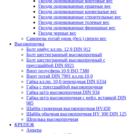
Гвозди оцинкованные винтовые вес
Гвозди оцинкованные ершеные вес
Гвозди оцинкованные кровельные вес
Гвозди оцинкованные строительные вес
Гвозди оцинкованные толевые вес
Гвозди оцинкованные финишные вес
Гвозди черные вес
Саморезы потай цинк (бел.) сверло вес
Высокопрочка
Болт имбус кл.пр. 12,9 DIN 912
Болт шестигранный высокопрочный
Болт шестигранный высокопрочный с
прессшайбой DIN 6921
Винт полусфера 10,9 ISO 7380
Винт потай DIN 7991 кл.пр.10,9
Гайка кл.пр. 10,0 переходная DIN 6334
Гайка с прессшайбой высокопрочная
Гайка ш/гр высокопрочная DIN 934
Гайка ш/гр высокопрочная с нейл. вставкой DIN
985
Шайба гроверная высокопрочная HV450
Шайба обычная высокопрочная HV 300 DIN 125
Шпилька высокопрочная
КРЕПЕЖ
Анкера