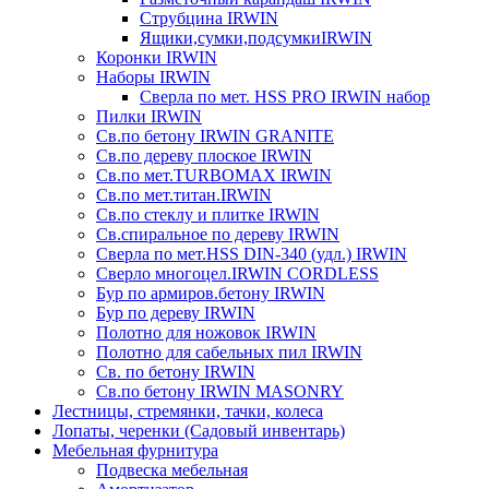
Струбцина IRWIN
Ящики,сумки,подсумкиIRWIN
Коронки IRWIN
Наборы IRWIN
Сверла по мет. HSS PRO IRWIN набор
Пилки IRWIN
Св.по бетону IRWIN GRANITE
Св.по дереву плоское IRWIN
Св.по мет.TURBOMAX IRWIN
Св.по мет.титан.IRWIN
Св.по стеклу и плитке IRWIN
Св.спиральное по дереву IRWIN
Сверла по мет.HSS DIN-340 (удл.) IRWIN
Сверло многоцел.IRWIN CORDLESS
Бур по армиров.бетону IRWIN
Бур по дереву IRWIN
Полотно для ножовок IRWIN
Полотно для сабельных пил IRWIN
Св. по бетону IRWIN
Св.по бетону IRWIN MASONRY
Лестницы, стремянки, тачки, колеса
Лопаты, черенки (Садовый инвентарь)
Мебельная фурнитура
Подвеска мебельная