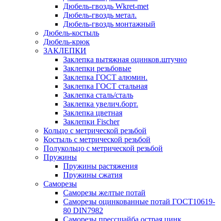
Дюбель-гвоздь Wkret-met
Дюбель-гвоздь метал.
Дюбель-гвоздь монтажный
Дюбель-костыль
Дюбель-крюк
ЗАКЛЕПКИ
Заклепка вытяжная оцинков.штучно
Заклепки резьбовые
Заклепка ГОСТ алюмин.
Заклепка ГОСТ стальная
Заклепка сталь/сталь
Заклепка увелич.борт.
Заклепка цветная
Заклепки Fischer
Кольцо с метрической резьбой
Костыль с метрической резьбой
Полукольцо с метрической резьбой
Пружины
Пружины растяжения
Пружины сжатия
Саморезы
Саморезы желтые потай
Саморезы оцинкованные потай ГОСТ10619-
80 DIN7982
Саморезы прессшайба острая цинк