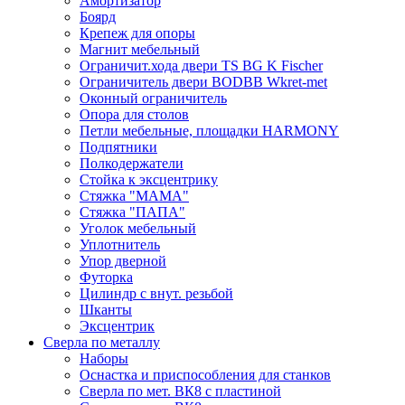
Амортизатор
Боярд
Крепеж для опоры
Магнит мебельный
Ограничит.хода двери TS BG K Fischer
Ограничитель двери BODBB Wkret-met
Оконный ограничитель
Опора для столов
Петли мебельные, площадки HARMONY
Подпятники
Полкодержатели
Стойка к эксцентрику
Стяжка "МАМА"
Стяжка "ПАПА"
Уголок мебельный
Уплотнитель
Упор дверной
Футорка
Цилиндр с внут. резьбой
Шканты
Эксцентрик
Сверла по металлу
Наборы
Оснастка и приспособления для станков
Сверла по мет. ВК8 с пластиной