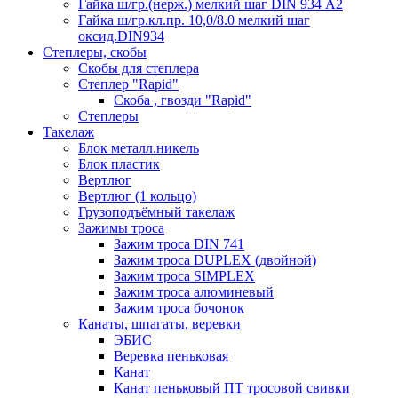
Гайка ш/гр.(нерж.) мелкий шаг DIN 934 А2
Гайка ш/гр.кл.пр. 10,0/8.0 мелкий шаг
оксид.DIN934
Степлеры, скобы
Скобы для степлера
Степлер "Rapid"
Скоба , гвозди "Rapid"
Степлеры
Такелаж
Блок металл.никель
Блок пластик
Вертлюг
Вертлюг (1 кольцо)
Грузоподъёмный такелаж
Зажимы троса
Зажим троса DIN 741
Зажим троса DUPLEX (двойной)
Зажим троса SIMPLEX
Зажим троса алюминевый
Зажим троса бочонок
Канаты, шпагаты, веревки
ЭБИС
Веревка пеньковая
Канат
Канат пеньковый ПТ тросовой свивки