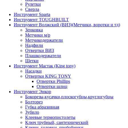
Рулетки
Сверла
Инструмент Sparta
Инструмент TOUGHBUILT
Инструмент Волжский (ВИЗ)(Метчики, воротки и тд)
Зенковка
Метчики м/р
Метчикодержатели
Надфили
Отвертки ВИЗ
Плашкодержатели
Щетки
Инструмент Мастак (King tony)
Насадки
Отвертки KING TONY
Отвертки Phillips
Отвертки шлиц
Инструмент Энкор
Бокорезы,кусачки,плоскогубцы,круглогубцы
Болторез
Губка абразивная
Зубило
Клеевые термопистолеты
Ключ трубный, сантехнический
Ключи, головки, пробойники