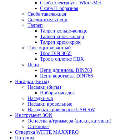
Скоба электроуст. Wkret-Met
Скоба П-образная
Скоба такелажная
Соединитель цепи
Талреп
Талреп кольцо-кольцо
Талреп крюк-кольцо
Талреп крюк-крюк
Трос оцинкованный
Трос DIN 3055
Трос в оплетке ПВХ
Цепи
Цепи длиннозв. DIN763
Цепи короткозв. DIN766
Насадки (Биты)
Насадки (биты)
Наборы насадок
Насадки wp
Насадки кровельные
Насадкки кровельные USH SW
Инструмент 3ON
Оснастка д/триммера (диски, катушки)
Стеклорез
Отвертка WITTE MAXXPRO
Патроны