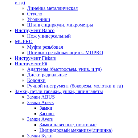
и тд)
Линейка металлическая
Стусло
Угольники
Штангенциркули, микрометры
Инструмент Bahco
Нож универсальный
MUPRO
Муфта резьбовая
Шпилька резьбовая оцинк. MUPRO
Инструмент Fiskars
Инструмент Fit
Адаптеры (быстросъем, унив. и тд)
Диски радиальные
Коронки
Ручной инструмент (бокорезы, молотки и тд)
Замки, петли гаражн., ушки, шпингалеты
Замки ABUS
Замки Apecs
Замки
Засовы
Замки Avers
Замки навесные, почтовые
Цилиндровый механизм(личинка)
Замки Булат