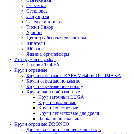
Сантехника
Стамески
Стеклорез
Струбцина
Тарелка опорная
Тиски Энкор
Уровни
Цепи для бензо/электропилы
Шпатели
Щётки
Ящики, органайзеры
Инструмент Тулфор
Плашки ТОРЕХ
Круги отрезные
Круги отрезные GRAFF/Metabo/РОСОМАХА
Круги отрезные по камню
Круги отрезные по металлу
Круги, чашки абразивные
Круг заточный LUGA
Круги коралловые
Круги лепестковые
Круги лепестковые для дрели
Чашка шлифовальная
Круги отрезные DRONCO
Диски абразивные лепестковые тор.