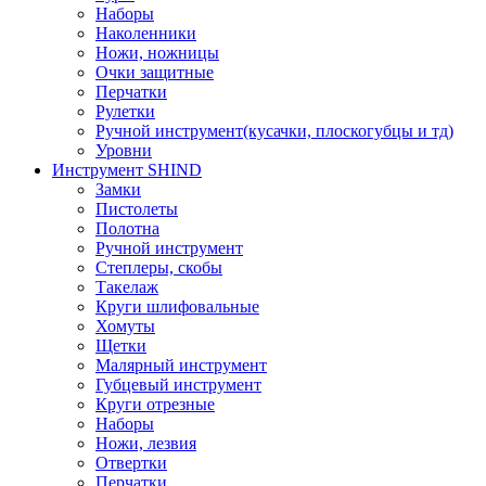
Наборы
Наколенники
Ножи, ножницы
Очки защитные
Перчатки
Рулетки
Ручной инструмент(кусачки, плоскогубцы и тд)
Уровни
Инструмент SHIND
Замки
Пистолеты
Полотна
Ручной инструмент
Степлеры, скобы
Такелаж
Круги шлифовальные
Хомуты
Щетки
Малярный инструмент
Губцевый инструмент
Круги отрезные
Наборы
Ножи, лезвия
Отвертки
Перчатки