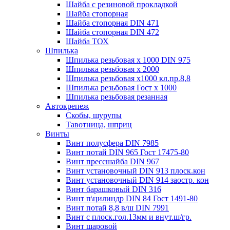
Шайба с резиновой прокладкой
Шайба стопорная
Шайба стопорная DIN 471
Шайба стопорная DIN 472
Шайба ТОХ
Шпилька
Шпилька резьбовая х 1000 DIN 975
Шпилька резьбовая х 2000
Шпилька резьбовая х1000 кл.пр.8,8
Шпилька резьбовая Гост х 1000
Шпилька резьбовая резанная
Автокрепеж
Скобы, шурупы
Тавотница, шприц
Винты
Винт полусфера DIN 7985
Винт потай DIN 965 Гост 17475-80
Винт прессшайба DIN 967
Винт установочный DIN 913 плоск.кон
Винт установочный DIN 914 заостр. кон
Винт барашковый DIN 316
Винт п\цилиндр DIN 84 Гост 1491-80
Винт потай 8,8 в/ш DIN 7991
Винт с плоск.гол.13мм и внут.ш/гр.
Винт шаровой