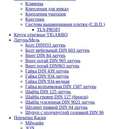
Клямеры
Крепления для зеркал
Крепления унитазов
Крестики
Система выравнивания плитки (С.В.П.)
TLS-PROFI
Круги отрезные TIGARBO
Латунь/Медь
Болт DIN933 латунь
Болт мебельный DIN 603 латунь
Винт DIN 84 латунь
Винт потай DIN 965 латунь
Винт потай DIN963 латунь
Гайка DIN 439 латунь
Гайка DIN 934 латунь
Гайка DIN 934 медная
Гайка колпачковая DIN 1587 латунь
Шайба DIN 125 латунь
Шайба гровер DIN 127 (бронза)
Шайба усиленная DIN 9021 латунь
Шплинт прямой DIN 94 латунь
Шуруп с полукруглой головкой DIN 96
Перчатки Каски
Milwauke
3ON