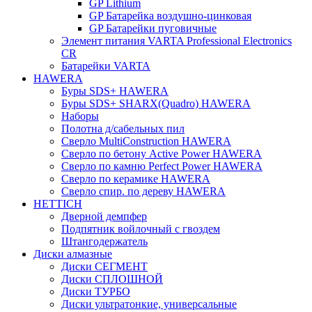
GP Lithium
GP Батарейка воздушно-цинковая
GP Батарейки пуговичные
Элемент питания VARTA Professional Electronics
CR
Батарейки VARTA
HAWERA
Буры SDS+ HAWERA
Буры SDS+ SHARX(Quadro) HAWERA
Наборы
Полотна д/сабельных пил
Сверло MultiConstruction HAWERA
Сверло по бетону Active Power HAWERA
Сверло по камню Perfect Power HAWERA
Сверло по керамике HAWERA
Сверло спир. по дереву HAWERA
HETTICH
Дверной демпфер
Подпятник войлочный с гвоздем
Штангодержатель
Диски алмазные
Диски СЕГМЕНТ
Диски СПЛОШНОЙ
Диски ТУРБО
Диски ультратонкие, универсальные