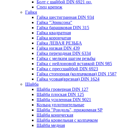
Болт с шайбой DIN 6921 оц.
Спец крепеж
Гайки
Гайка шестигранная DIN 934
Гайка "Эриксона"
Гайка барашковая DIN 315
Гайка квадратная
Гайка корончатая
Гайка ЛЕВАЯ РЕЗЬБА
Гайка низкая DIN 439
Гайка переходная DIN 6334
Гайка с мелким шагом резьбы
Гайка с нейлоновой вставкой DIN 985
Гайка с прессшайбой DIN 6923
Гайка стопорная (колпачковая) DIN 1587
Гайка усовая(врезная) DIN 1624
Шайба
Шайба гроверная DIN 127
Шайба плоская DIN 125
Шайба усиленная DIN 9021
Кольца уплотнительные
Шайба "Рондоль", прижимная SP
Шайба коническая
Шайба кровельная с колпачком
Шайба медная