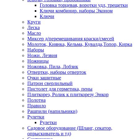
Головка торцевая, воротки удл, трещетки
Ключи комбинир. наборы Эконом
Ключи
Круги
Леска
Масло
Миксер д/перемешивания краски/смесей
Молоток, Киянка, Кельма, Кувалда,Топор, Кирка
Наборы
Ножи. Лезвия
Ножницы
Ножовка, Пила, Лобзик
Отвертки, наборы отверток
Очки защитные
Патрон сверлильный
Пистолет для герметика, пены
Плиткорез, Ролик к плиткорезу Энкор
Полотна
Правило
Рашпили (напильники)
Рулетки
Рулетки
Садовое оборудование (Шланг, секатор,
опрыскиватель и тд)