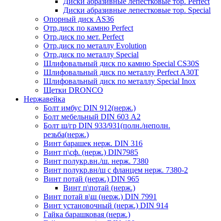
Диски абразивные лепестковые тор. Perfect
Диски абразивные лепестковые тор. Speciаl
Опорный диск AS36
Отр.диск по камню Perfect
Отр.диск по мет. Perfect
Отр.диск по металлу Evolution
Отр.диск по металлу Special
Шлифовальный диск по камню Special CS30S
Шлифовальный диск по металлу Perfect A30T
Шлифовальный диск по металлу Special Inox
Щетки DRONCO
Нержавейка
Болт имбус DIN 912(нерж.)
Болт мебельный DIN 603 А2
Болт ш/гр DIN 933/931(полн./неполн.
резьба(нерж.)
Винт барашек нерж. DIN 316
Винт п\сф. (нерж.) DIN7985
Винт полукр.вн./ш. нерж. 7380
Винт полукр.вн/ш с фланцем нерж. 7380-2
Винт потай (нерж.) DIN 965
Винт п\потай (нерж.)
Винт потай в\ш (нерж.) DIN 7991
Винт установочный (нерж.) DIN 914
Гайка барашковая (нерж.)