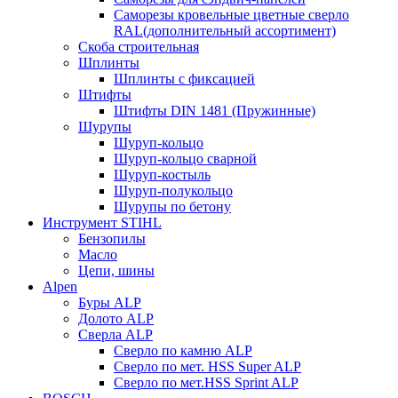
Саморезы кровельные цветные сверло
RAL(дополнительный ассортимент)
Скоба строительная
Шплинты
Шплинты с фиксацией
Штифты
Штифты DIN 1481 (Пружинные)
Шурупы
Шуруп-кольцо
Шуруп-кольцо сварной
Шуруп-костыль
Шуруп-полукольцо
Шурупы по бетону
Инструмент STIHL
Бензопилы
Масло
Цепи, шины
Alpen
Буры ALP
Долото ALP
Сверла ALP
Сверло по камню ALP
Сверло по мет. HSS Super ALP
Сверло по мет.HSS Sprint ALP