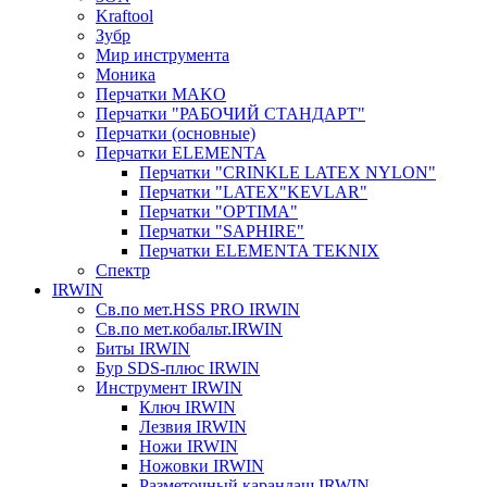
Kraftool
Зубр
Мир инструмента
Моника
Перчатки MAKO
Перчатки "РАБОЧИЙ СТАНДАРТ"
Перчатки (основные)
Перчатки ELEMENTA
Перчатки "CRINKLE LATEX NYLON"
Перчатки "LATEX"KEVLAR"
Перчатки "OPTIMA"
Перчатки "SAPHIRE"
Перчатки ELEMENTA TEKNIX
Спектр
IRWIN
Св.по мет.HSS PRO IRWIN
Св.по мет.кобальт.IRWIN
Биты IRWIN
Бур SDS-плюс IRWIN
Инструмент IRWIN
Ключ IRWIN
Лезвия IRWIN
Ножи IRWIN
Ножовки IRWIN
Разметочный карандаш IRWIN