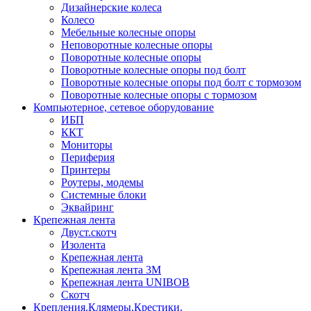
Дизайнерские колеса
Колесо
Мебельные колесные опоры
Неповоротные колесные опоры
Поворотные колесные опоры
Поворотные колесные опоры под болт
Поворотные колесные опоры под болт с тормозом
Поворотные колесные опоры с тормозом
Компьютерное, сетевое оборудование
ИБП
ККТ
Мониторы
Периферия
Принтеры
Роутеры, модемы
Системные блоки
Эквайринг
Крепежная лента
Двуст.скотч
Изолента
Крепежная лента
Крепежная лента 3М
Крепежная лента UNIBOB
Скотч
Крепления.Клямеры.Крестики.