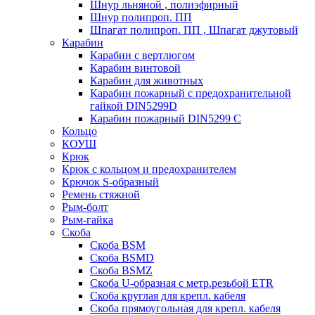
Шнур льняной , полиэфирный
Шнур полипроп. ПП
Шпагат полипроп. ПП , Шпагат джутовый
Карабин
Карабин c вертлюгом
Карабин винтовой
Карабин для животных
Карабин пожарный c предохранительной
гайкой DIN5299D
Карабин пожарный DIN5299 C
Кольцо
КОУШ
Крюк
Крюк с кольцом и предохранителем
Крючок S-образный
Ремень стяжной
Рым-болт
Рым-гайка
Скоба
Скоба BSM
Скоба BSMD
Скоба BSMZ
Скоба U-образная с метр.резьбой ETR
Скоба круглая для крепл. кабеля
Скоба прямоугольная для крепл. кабеля