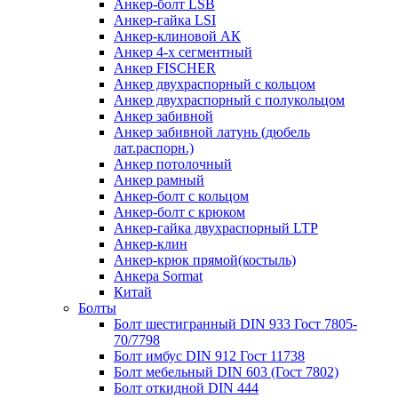
Анкер-болт LSB
Анкер-гайка LSI
Анкер-клиновой АК
Анкер 4-х сегментный
Анкер FISCHER
Анкер двухраспорный с кольцом
Анкер двухраспорный с полукольцом
Анкер забивной
Анкер забивной латунь (дюбель
лат.распорн.)
Анкер потолочный
Анкер рамный
Анкер-болт с кольцом
Анкер-болт с крюком
Анкер-гайка двухраспорный LTP
Анкер-клин
Анкер-крюк прямой(костыль)
Анкера Sormat
Китай
Болты
Болт шестигранный DIN 933 Гост 7805-
70/7798
Болт имбус DIN 912 Гост 11738
Болт мебельный DIN 603 (Гост 7802)
Болт откидной DIN 444