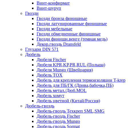
Винт-конфирмат
Винт-шуруп
Гвозди
Гвозди бронза финишные
Гвозди латунированные финишные
Гвозди мебельные
Гвозди обмедненные финишные
Гвозди финишн.венге (темная медь)
Декор.гвоздь Dransfeld
Глухари DIN 571
Дюбель
Дюбеля Fischer
Дюбеля KPR,KP,PR,RUL (Польша)
Дюбеля Mungo (Швейцария)
Дюбель TOX
Дюбель для крепления термоизоляции T-krep
Дюбель для ПБ/ГК (Дрива,бабочка,ПБ)
Дюбель метал./Дюб.MOL
Дюбель хомут
Дюбель цветной (Китай/Россия)
Дюбель-гвоздь
Дюбель-гвоздь Техкреп SML,SMG
Дюбель-гвоздь Fischer
Дюбель-гвоздь Mungo
Дюбель-гвоздь Sormat