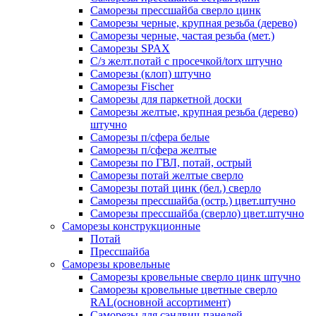
Саморезы прессшайба сверло цинк
Саморезы черные, крупная резьба (дерево)
Саморезы черные, частая резьба (мет.)
Cаморезы SPAX
С/з желт.потай с просечкой/torx штучно
Саморезы (клоп) штучно
Саморезы Fischer
Саморезы для паркетной доски
Саморезы желтые, крупная резьба (дерево)
штучно
Саморезы п/сфера белые
Саморезы п/сфера желтые
Саморезы по ГВЛ, потай, острый
Саморезы потай желтые сверло
Саморезы потай цинк (бел.) сверло
Саморезы прессшайба (остр.) цвет.штучно
Саморезы прессшайба (сверло) цвет.штучно
Саморезы конструкционные
Потай
Прессшайба
Саморезы кровельные
Саморезы кровельные сверло цинк штучно
Саморезы кровельные цветные сверло
RAL(основной ассортимент)
Саморезы для сэндвич-панелей