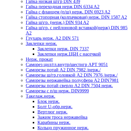
Гайка низкая ш\гр DIN 439
Гайка переходная нерж DIN 6334 A2
Гайка с фланцем (п/ш) нерж. DIN 6923 A2
Гайка стопорная (колпачковая) нерж. DIN 1587 A2
Гайка ш\гр. (нерж.) DIN 934 A2
Гайка ш\гр. с нейлоновой вставкой(нерж) DIN 985
A2
Глухарь нерж. А2 DIN 571
Заклепки нерж.
Заклепки нерж. DIN 7337
Заклепки нерж.ЦБН с насечкой
Нерж. прокат
Саморез цил/гл.внутр/шестигр АРТ 9051
Саморезы потай А2 DIN 7982 /нерж./
Саморезы ш/гр.головкой А2 DIN 7976 /нерж./
Саморезы нержавейка полусфера А2 DIN7981
Саморезы потай сверло А2 DIN 7504 нерж.
Саморезы с п/ш нерж. DIN9999
Такелаж.нерж.
Блок нерж.
Болт U-обр.нерж.
Вертлюг нерж.
Зажим троса нержавейка
Карабины нерж.
Кольцо пружинное нерж.