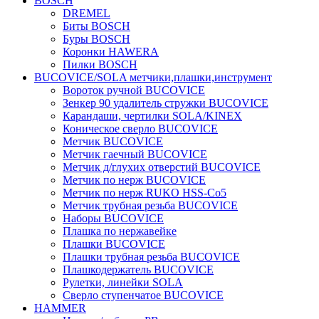
BOSCH
DREMEL
Биты BOSCH
Буры BOSCH
Коронки HAWERA
Пилки BOSCH
BUCOVICE/SOLA метчики,плашки,инструмент
Вороток ручной BUCOVICE
Зенкер 90 удалитель стружки BUCOVICE
Карандаши, чертилки SOLA/KINEX
Коническое сверло BUCOVICE
Метчик BUCOVICE
Метчик гаечный BUCOVICE
Метчик д/глухих отверстий BUCOVICE
Метчик по нерж BUCOVICE
Метчик по нерж RUKO HSS-Co5
Метчик трубная резьба BUCOVICE
Наборы BUCOVICE
Плашка по нержавейке
Плашки BUCOVICE
Плашки трубная резьба BUCOVICE
Плашкодержатель BUCOVICE
Рулетки, линейки SOLA
Сверло ступенчатое BUCOVICE
HAMMER