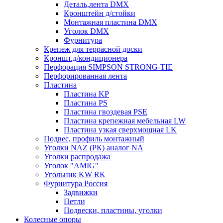
Деталь,лента DMX
Кронштейн д/стойки
Монтажная пластина DMX
Уголок DMX
Фурнитура
Крепеж для террасной доски
Кроншт.д/кондиционера
Перфорация SIMPSON STRONG-TIE
Перфорированная лента
Пластина
Пластина KP
Пластина PS
Пластина гвоздевая PSE
Пластина крепежная мебельная LW
Пластина узкая сверхмощная LK
Подвес, профиль монтажный
Уголки NAZ (РК) аналог NA
Уголки распродажа
Уголок "AMIG"
Угольник KW RK
Фурнитура Россия
Задвижки
Петли
Подвески, пластины, уголки
Колесные опоры