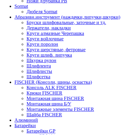
Ножи д/рубанка РВ
Sormat
Дюбеля Sormat
Абразивн.инструмент (наждачки,липучки,шкурки)
Бруски шлифовальные, заточные и тд.
Держатели, накладки
Круги алмазные Черепашка
Круги войлочные
Круги поролон
Круги шерстяные, фетровые
Круги шлиф. липучка
Шкурка рулон
Шлифлента
Шлифлисты
Шлифсетка
FISCHER (Консоли, шины, оснастка)
Консоль ALK FISCHER
Крюки FISCHER
Монтажная шина FISCHER
Монтажная шина Б/У
Монтажные элементы FISCHER
Шайба FISCHER
Алюминий
Батарейки
Батарейки GP