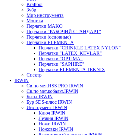
Kraftool
Зубр
Мир инструмента
Моника
Перчатки MAKO
Перчатки "РАБОЧИЙ СТАНДАРТ"
Перчатки (основные)
Перчатки ELEMENTA
Перчатки "CRINKLE LATEX NYLON"
Перчатки "LATEX"KEVLAR"
Перчатки "OPTIMA"
Перчатки "SAPHIRE"
Перчатки ELEMENTA TEKNIX
Спектр
IRWIN
Св.по мет.HSS PRO IRWIN
Св.по мет.кобальт.IRWIN
Биты IRWIN
Бур SDS-плюс IRWIN
Инструмент IRWIN
Ключ IRWIN
Лезвия IRWIN
Ножи IRWIN
Ножовки IRWIN
Разметочный карандаш IRWIN