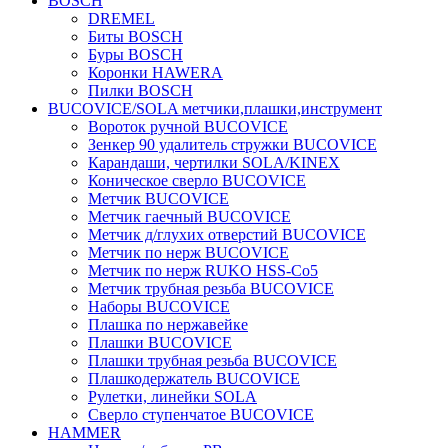
BOSCH
DREMEL
Биты BOSCH
Буры BOSCH
Коронки HAWERA
Пилки BOSCH
BUCOVICE/SOLA метчики,плашки,инструмент
Вороток ручной BUCOVICE
Зенкер 90 удалитель стружки BUCOVICE
Карандаши, чертилки SOLA/KINEX
Коническое сверло BUCOVICE
Метчик BUCOVICE
Метчик гаечный BUCOVICE
Метчик д/глухих отверстий BUCOVICE
Метчик по нерж BUCOVICE
Метчик по нерж RUKO HSS-Co5
Метчик трубная резьба BUCOVICE
Наборы BUCOVICE
Плашка по нержавейке
Плашки BUCOVICE
Плашки трубная резьба BUCOVICE
Плашкодержатель BUCOVICE
Рулетки, линейки SOLA
Сверло ступенчатое BUCOVICE
HAMMER