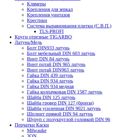
Клямеры
Крепления для зеркал
Крепления унитазов
Крестики
Система выравнивания плитки (С.В.П.)
TLS-PROFI
Круги отрезные TIGARBO
Латунь/Медь
Болт DIN933 латунь
Болт мебельный DIN 603 латунь
Винт DIN 84 латунь
Винт потай DIN 965 латунь
Винт потай DIN963 латунь
Гайка DIN 439 латунь
Гайка DIN 934 латунь
Гайка DIN 934 медная
Гайка колпачковая DIN 1587 латунь
Шайба DIN 125 латунь
Шайба гровер DIN 127 (бронза)
Шайба усиленная DIN 9021 латунь
Шплинт прямой DIN 94 латунь
Шуруп с полукруглой головкой DIN 96
Перчатки Каски
Milwauke
3ON