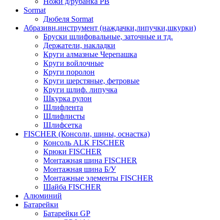
Ножи д/рубанка РВ
Sormat
Дюбеля Sormat
Абразивн.инструмент (наждачки,липучки,шкурки)
Бруски шлифовальные, заточные и тд.
Держатели, накладки
Круги алмазные Черепашка
Круги войлочные
Круги поролон
Круги шерстяные, фетровые
Круги шлиф. липучка
Шкурка рулон
Шлифлента
Шлифлисты
Шлифсетка
FISCHER (Консоли, шины, оснастка)
Консоль ALK FISCHER
Крюки FISCHER
Монтажная шина FISCHER
Монтажная шина Б/У
Монтажные элементы FISCHER
Шайба FISCHER
Алюминий
Батарейки
Батарейки GP