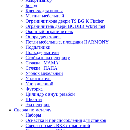
Амортизатор
Боярд
Крепеж для опоры
Магнит мебельный
Ограничит.хода двери TS BG K Fischer
Ограничитель двери BODBB Wkret-met
Оконный ограничитель
Опора для столов
Петли мебельные, площадки HARMONY
Подпятники
Полкодержатели
Стойка к эксцентрику
Стяжка "МАМА"
Стяжка "ПАПА"
Уголок мебельный
Уплотнитель
Упор дверной
Футорка
Цилиндр с внут. резьбой
Шканты
Эксцентрик
Сверла по металлу
Наборы
Оснастка и приспособления для станков
Сверла по мет. ВК8 с пластиной