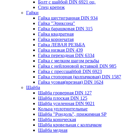
Болт с шайбой DIN 6921 оц.
Спец крепеж
Гайки
Гайка шестигранная DIN 934
Гайка "Эриксона"
Гайка барашковая DIN 315
Гайка квадратная
Гайка корончатая
Гайка ЛЕВАЯ РЕЗЬБА
Гайка низкая DIN 439
Гайка переходная DIN 6334
Гайка с мелким шагом резьбы
Гайка с нейлоновой вставкой DIN 985
Гайка с прессшайбой DIN 6923
Гайка стопорная (колпачковая) DIN 1587
Гайка усовая(врезная) DIN 1624
Шайба
Шайба гроверная DIN 127
Шайба плоская DIN 125
Шайба усиленная DIN 9021
Кольца уплотнительные
Шайба "Рондоль", прижимная SP
Шайба коническая
Шайба кровельная с колпачком
Шайба медная