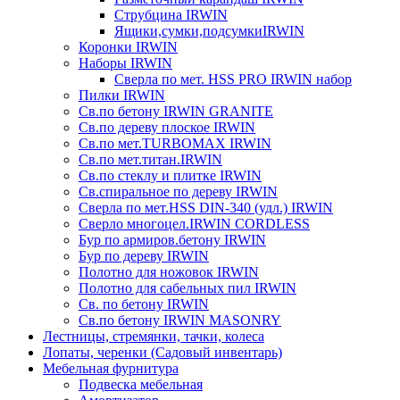
Струбцина IRWIN
Ящики,сумки,подсумкиIRWIN
Коронки IRWIN
Наборы IRWIN
Сверла по мет. HSS PRO IRWIN набор
Пилки IRWIN
Св.по бетону IRWIN GRANITE
Св.по дереву плоское IRWIN
Св.по мет.TURBOMAX IRWIN
Св.по мет.титан.IRWIN
Св.по стеклу и плитке IRWIN
Св.спиральное по дереву IRWIN
Сверла по мет.HSS DIN-340 (удл.) IRWIN
Сверло многоцел.IRWIN CORDLESS
Бур по армиров.бетону IRWIN
Бур по дереву IRWIN
Полотно для ножовок IRWIN
Полотно для сабельных пил IRWIN
Св. по бетону IRWIN
Св.по бетону IRWIN MASONRY
Лестницы, стремянки, тачки, колеса
Лопаты, черенки (Садовый инвентарь)
Мебельная фурнитура
Подвеска мебельная