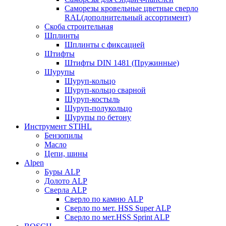
Саморезы кровельные цветные сверло
RAL(дополнительный ассортимент)
Скоба строительная
Шплинты
Шплинты с фиксацией
Штифты
Штифты DIN 1481 (Пружинные)
Шурупы
Шуруп-кольцо
Шуруп-кольцо сварной
Шуруп-костыль
Шуруп-полукольцо
Шурупы по бетону
Инструмент STIHL
Бензопилы
Масло
Цепи, шины
Alpen
Буры ALP
Долото ALP
Сверла ALP
Сверло по камню ALP
Сверло по мет. HSS Super ALP
Сверло по мет.HSS Sprint ALP