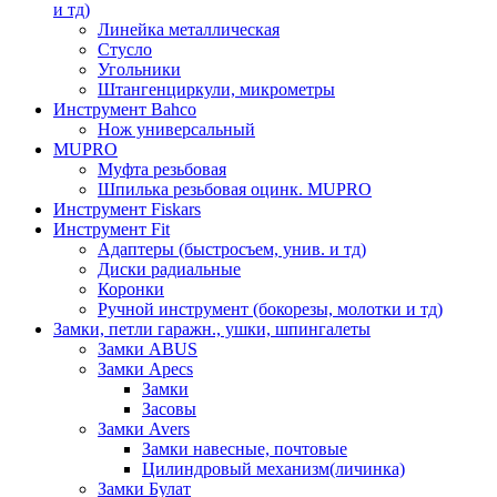
и тд)
Линейка металлическая
Стусло
Угольники
Штангенциркули, микрометры
Инструмент Bahco
Нож универсальный
MUPRO
Муфта резьбовая
Шпилька резьбовая оцинк. MUPRO
Инструмент Fiskars
Инструмент Fit
Адаптеры (быстросъем, унив. и тд)
Диски радиальные
Коронки
Ручной инструмент (бокорезы, молотки и тд)
Замки, петли гаражн., ушки, шпингалеты
Замки ABUS
Замки Apecs
Замки
Засовы
Замки Avers
Замки навесные, почтовые
Цилиндровый механизм(личинка)
Замки Булат