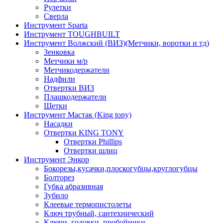
Рулетки
Сверла
Инструмент Sparta
Инструмент TOUGHBUILT
Инструмент Волжский (ВИЗ)(Метчики, воротки и тд)
Зенковка
Метчики м/р
Метчикодержатели
Надфили
Отвертки ВИЗ
Плашкодержатели
Щетки
Инструмент Мастак (King tony)
Насадки
Отвертки KING TONY
Отвертки Phillips
Отвертки шлиц
Инструмент Энкор
Бокорезы,кусачки,плоскогубцы,круглогубцы
Болторез
Губка абразивная
Зубило
Клеевые термопистолеты
Ключ трубный, сантехнический
Ключи, головки, пробойники