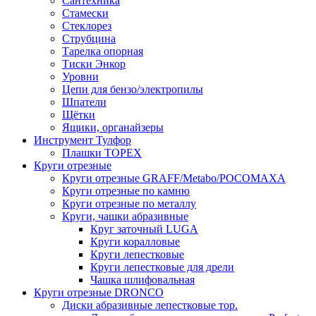
Сантехника
Стамески
Стеклорез
Струбцина
Тарелка опорная
Тиски Энкор
Уровни
Цепи для бензо/электропилы
Шпатели
Щётки
Ящики, органайзеры
Инструмент Тулфор
Плашки ТОРЕХ
Круги отрезные
Круги отрезные GRAFF/Metabo/РОСОМАХА
Круги отрезные по камню
Круги отрезные по металлу
Круги, чашки абразивные
Круг заточный LUGA
Круги коралловые
Круги лепестковые
Круги лепестковые для дрели
Чашка шлифовальная
Круги отрезные DRONCO
Диски абразивные лепестковые тор.