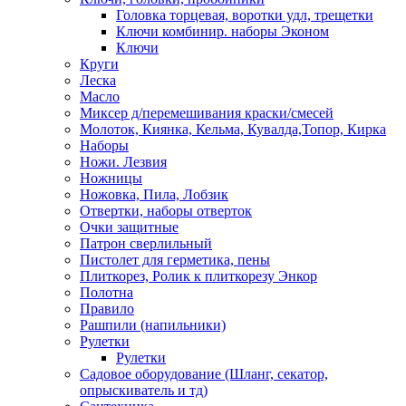
Головка торцевая, воротки удл, трещетки
Ключи комбинир. наборы Эконом
Ключи
Круги
Леска
Масло
Миксер д/перемешивания краски/смесей
Молоток, Киянка, Кельма, Кувалда,Топор, Кирка
Наборы
Ножи. Лезвия
Ножницы
Ножовка, Пила, Лобзик
Отвертки, наборы отверток
Очки защитные
Патрон сверлильный
Пистолет для герметика, пены
Плиткорез, Ролик к плиткорезу Энкор
Полотна
Правило
Рашпили (напильники)
Рулетки
Рулетки
Садовое оборудование (Шланг, секатор,
опрыскиватель и тд)