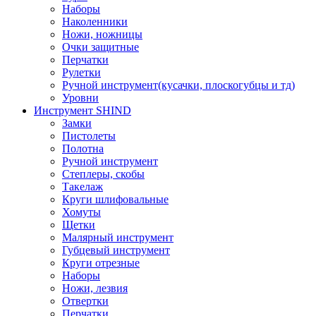
Наборы
Наколенники
Ножи, ножницы
Очки защитные
Перчатки
Рулетки
Ручной инструмент(кусачки, плоскогубцы и тд)
Уровни
Инструмент SHIND
Замки
Пистолеты
Полотна
Ручной инструмент
Степлеры, скобы
Такелаж
Круги шлифовальные
Хомуты
Щетки
Малярный инструмент
Губцевый инструмент
Круги отрезные
Наборы
Ножи, лезвия
Отвертки
Перчатки