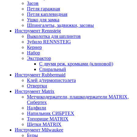
Засов
Петля гаражная
Петля каплевидная
Ушко для замка
Шпингалеты, задвижки, засовы
Инструмент Rennsteig
Выколотка для шплинтов
Зубило RENNSTEIG
Кернер
Набор
Экстрактор
С двумя реж. кромками (клиновой)
Спиральный
Инструмент Rubbermaid
Клей д/термопистолета
Отвертки
Инструмент Matrix
Метчикодержатели, плашкодержатели MATRIX,
Сибертех
Надфили
Напильник СИБРТЕХ
Топорище MATRIX
Щетки MATRIX
Инструмент Milwaukee
Буры