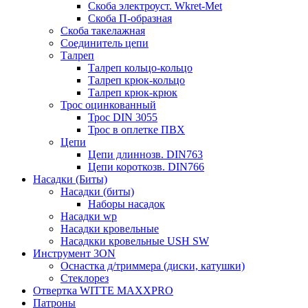
Скоба электроуст. Wkret-Met
Скоба П-образная
Скоба такелажная
Соединитель цепи
Талреп
Талреп кольцо-кольцо
Талреп крюк-кольцо
Талреп крюк-крюк
Трос оцинкованный
Трос DIN 3055
Трос в оплетке ПВХ
Цепи
Цепи длиннозв. DIN763
Цепи короткозв. DIN766
Насадки (Биты)
Насадки (биты)
Наборы насадок
Насадки wp
Насадки кровельные
Насадкки кровельные USH SW
Инструмент 3ON
Оснастка д/триммера (диски, катушки)
Стеклорез
Отвертка WITTE MAXXPRO
Патроны