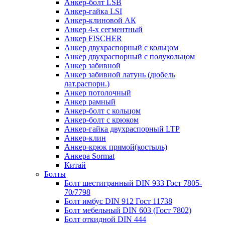
Анкер-болт LSB
Анкер-гайка LSI
Анкер-клиновой АК
Анкер 4-х сегментный
Анкер FISCHER
Анкер двухраспорный с кольцом
Анкер двухраспорный с полукольцом
Анкер забивной
Анкер забивной латунь (дюбель
лат.распорн.)
Анкер потолочный
Анкер рамный
Анкер-болт с кольцом
Анкер-болт с крюком
Анкер-гайка двухраспорный LTP
Анкер-клин
Анкер-крюк прямой(костыль)
Анкера Sormat
Китай
Болты
Болт шестигранный DIN 933 Гост 7805-
70/7798
Болт имбус DIN 912 Гост 11738
Болт мебельный DIN 603 (Гост 7802)
Болт откидной DIN 444