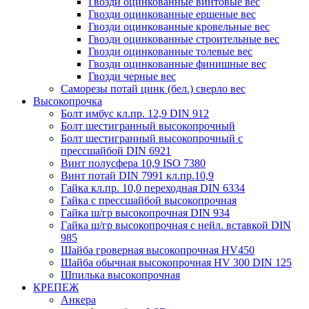
Гвозди оцинкованные винтовые вес
Гвозди оцинкованные ершеные вес
Гвозди оцинкованные кровельные вес
Гвозди оцинкованные строительные вес
Гвозди оцинкованные толевые вес
Гвозди оцинкованные финишные вес
Гвозди черные вес
Саморезы потай цинк (бел.) сверло вес
Высокопрочка
Болт имбус кл.пр. 12,9 DIN 912
Болт шестигранный высокопрочный
Болт шестигранный высокопрочный с
прессшайбой DIN 6921
Винт полусфера 10,9 ISO 7380
Винт потай DIN 7991 кл.пр.10,9
Гайка кл.пр. 10,0 переходная DIN 6334
Гайка с прессшайбой высокопрочная
Гайка ш/гр высокопрочная DIN 934
Гайка ш/гр высокопрочная с нейл. вставкой DIN
985
Шайба гроверная высокопрочная HV450
Шайба обычная высокопрочная HV 300 DIN 125
Шпилька высокопрочная
КРЕПЕЖ
Анкера