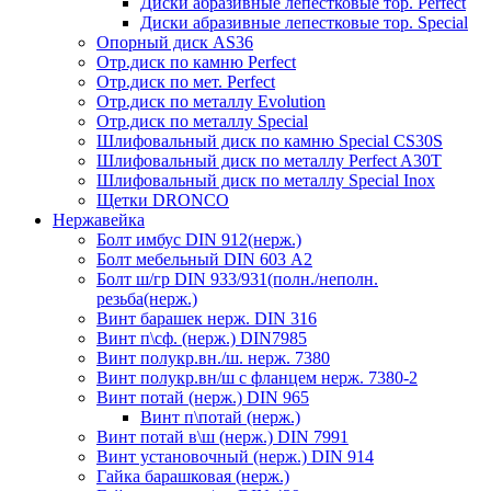
Диски абразивные лепестковые тор. Perfect
Диски абразивные лепестковые тор. Speciаl
Опорный диск AS36
Отр.диск по камню Perfect
Отр.диск по мет. Perfect
Отр.диск по металлу Evolution
Отр.диск по металлу Special
Шлифовальный диск по камню Special CS30S
Шлифовальный диск по металлу Perfect A30T
Шлифовальный диск по металлу Special Inox
Щетки DRONCO
Нержавейка
Болт имбус DIN 912(нерж.)
Болт мебельный DIN 603 А2
Болт ш/гр DIN 933/931(полн./неполн.
резьба(нерж.)
Винт барашек нерж. DIN 316
Винт п\сф. (нерж.) DIN7985
Винт полукр.вн./ш. нерж. 7380
Винт полукр.вн/ш с фланцем нерж. 7380-2
Винт потай (нерж.) DIN 965
Винт п\потай (нерж.)
Винт потай в\ш (нерж.) DIN 7991
Винт установочный (нерж.) DIN 914
Гайка барашковая (нерж.)