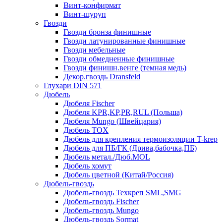
Винт-конфирмат
Винт-шуруп
Гвозди
Гвозди бронза финишные
Гвозди латунированные финишные
Гвозди мебельные
Гвозди обмедненные финишные
Гвозди финишн.венге (темная медь)
Декор.гвоздь Dransfeld
Глухари DIN 571
Дюбель
Дюбеля Fischer
Дюбеля KPR,KP,PR,RUL (Польша)
Дюбеля Mungo (Швейцария)
Дюбель TOX
Дюбель для крепления термоизоляции T-krep
Дюбель для ПБ/ГК (Дрива,бабочка,ПБ)
Дюбель метал./Дюб.MOL
Дюбель хомут
Дюбель цветной (Китай/Россия)
Дюбель-гвоздь
Дюбель-гвоздь Техкреп SML,SMG
Дюбель-гвоздь Fischer
Дюбель-гвоздь Mungo
Дюбель-гвоздь Sormat