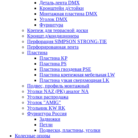
Деталь,лента DMX
Кронштейн д/стойки
Монтажная пластина DMX
Уголок DMX
Фурнитура
Крепеж для террасной доски
Кроншт.д/кондиционера
Перфорация SIMPSON STRONG-TIE
Перфорированная лента
Пластина
Пластина KP
Пластина PS
Пластина гвоздевая PSE
Пластина крепежная мебельная LW
Пластина узкая сверхмощная LK
Подвес, профиль монтажный
Уголки NAZ (РК) аналог NA
Уголки распродажа
Уголок "AMIG"
Угольник KW RK
Фурнитура Россия
Задвижки
Петли
Подвески, пластины, уголки
Колесные опоры