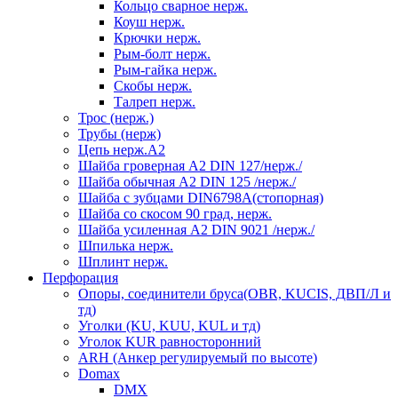
Кольцо сварное нерж.
Коуш нерж.
Крючки нерж.
Рым-болт нерж.
Рым-гайка нерж.
Скобы нерж.
Талреп нерж.
Трос (нерж.)
Трубы (нерж)
Цепь нерж.А2
Шайба гроверная А2 DIN 127/нерж./
Шайба обычная А2 DIN 125 /нерж./
Шайба с зубцами DIN6798А(стопорная)
Шайба со скосом 90 град, нерж.
Шайба усиленная А2 DIN 9021 /нерж./
Шпилька нерж.
Шплинт нерж.
Перфорация
Опоры, соединители бруса(OBR, KUCIS, ДВП/Л и
тд)
Уголки (KU, KUU, KUL и тд)
Уголок KUR равносторонний
ARH (Анкер регулируемый по высоте)
Domax
DMX