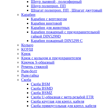
Шнур льняной , полиэфирный
Шнур полипроп. ПП
Шпагат полипроп. ПП , Шпагат джутовый
Карабин
Карабин c вертлюгом
Карабин винтовой
Карабин для животных
Карабин пожарный c предохранительной
гайкой DIN5299D
Карабин пожарный DIN5299 C
Кольцо
КОУШ
Крюк
Крюк с кольцом и предохранителем
Крючок S-образный
Ремень стяжной
Рым-болт
Рым-гайка
Скоба
Скоба BSM
Скоба BSMD
Скоба BSMZ
Скоба U-образная с метр.резьбой ETR
Скоба круглая для крепл. кабеля
Скоба прямоугольная для крепл. кабеля