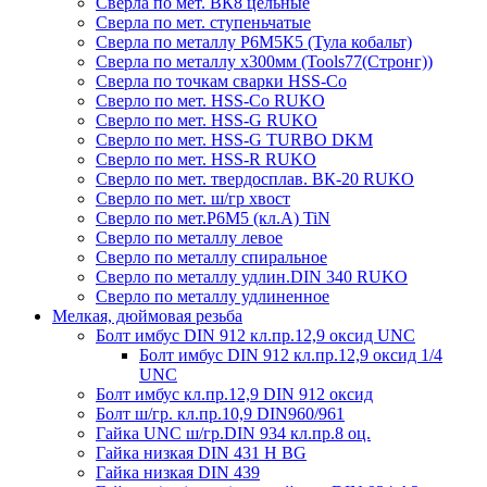
Сверла по мет. ВК8 цельные
Сверла по мет. ступеньчатые
Сверла по металлу Р6М5К5 (Тула кобальт)
Сверла по металлу х300мм (Tools77(Стронг))
Сверла по точкам сварки HSS-Co
Сверло по мет. HSS-Co RUKO
Сверло по мет. HSS-G RUKO
Сверло по мет. HSS-G TURBO DKM
Сверло по мет. HSS-R RUKO
Сверло по мет. твердосплав. ВК-20 RUKO
Сверло по мет. ш/гр хвост
Сверло по мет.Р6М5 (кл.А) TiN
Сверло по металлу левое
Сверло по металлу спиральное
Сверло по металлу удлин.DIN 340 RUKO
Сверло по металлу удлиненное
Мелкая, дюймовая резьба
Болт имбус DIN 912 кл.пр.12,9 оксид UNC
Болт имбус DIN 912 кл.пр.12,9 оксид 1/4
UNC
Болт имбус кл.пр.12,9 DIN 912 оксид
Болт ш/гр. кл.пр.10,9 DIN960/961
Гайка UNC ш/гр.DIN 934 кл.пр.8 оц.
Гайка низкая DIN 431 H BG
Гайка низкая DIN 439