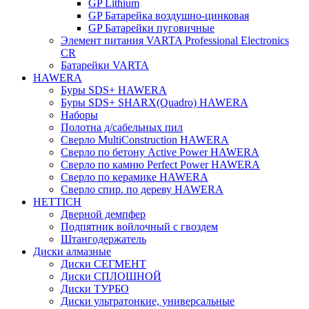
GP Lithium
GP Батарейка воздушно-цинковая
GP Батарейки пуговичные
Элемент питания VARTA Professional Electronics
CR
Батарейки VARTA
HAWERA
Буры SDS+ HAWERA
Буры SDS+ SHARX(Quadro) HAWERA
Наборы
Полотна д/сабельных пил
Сверло MultiConstruction HAWERA
Сверло по бетону Active Power HAWERA
Сверло по камню Perfect Power HAWERA
Сверло по керамике HAWERA
Сверло спир. по дереву HAWERA
HETTICH
Дверной демпфер
Подпятник войлочный с гвоздем
Штангодержатель
Диски алмазные
Диски СЕГМЕНТ
Диски СПЛОШНОЙ
Диски ТУРБО
Диски ультратонкие, универсальные