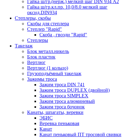
Гайка ш/гр.(нерж.) мелкий шаг DIN 934 А2
Гайка ш/гр.кл.пр. 10,0/8.0 мелкий шаг
оксид.DIN934
Степлеры, скобы
Скобы для степлера
Степлер "Rapid"
Скоба , гвозди "Rapid"
Степлеры
Такелаж
Блок металл.никель
Блок пластик
Вертлюг
Вертлюг (1 кольцо)
Грузоподъёмный такелаж
Зажимы троса
Зажим троса DIN 741
Зажим троса DUPLEX (двойной)
Зажим троса SIMPLEX
Зажим троса алюминевый
Зажим троса бочонок
Канаты, шпагаты, веревки
ЭБИС
Веревка пеньковая
Канат
Канат пеньковый ПТ тросовой свивки