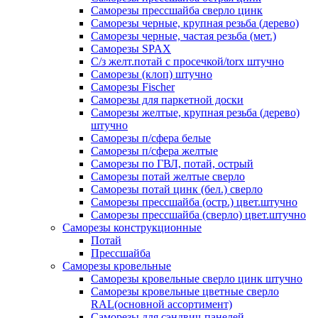
Саморезы прессшайба сверло цинк
Саморезы черные, крупная резьба (дерево)
Саморезы черные, частая резьба (мет.)
Cаморезы SPAX
С/з желт.потай с просечкой/torx штучно
Саморезы (клоп) штучно
Саморезы Fischer
Саморезы для паркетной доски
Саморезы желтые, крупная резьба (дерево)
штучно
Саморезы п/сфера белые
Саморезы п/сфера желтые
Саморезы по ГВЛ, потай, острый
Саморезы потай желтые сверло
Саморезы потай цинк (бел.) сверло
Саморезы прессшайба (остр.) цвет.штучно
Саморезы прессшайба (сверло) цвет.штучно
Саморезы конструкционные
Потай
Прессшайба
Саморезы кровельные
Саморезы кровельные сверло цинк штучно
Саморезы кровельные цветные сверло
RAL(основной ассортимент)
Саморезы для сэндвич-панелей