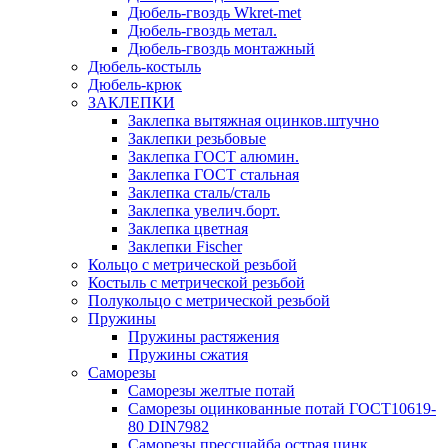
Дюбель-гвоздь Wkret-met
Дюбель-гвоздь метал.
Дюбель-гвоздь монтажный
Дюбель-костыль
Дюбель-крюк
ЗАКЛЕПКИ
Заклепка вытяжная оцинков.штучно
Заклепки резьбовые
Заклепка ГОСТ алюмин.
Заклепка ГОСТ стальная
Заклепка сталь/сталь
Заклепка увелич.борт.
Заклепка цветная
Заклепки Fischer
Кольцо с метрической резьбой
Костыль с метрической резьбой
Полукольцо с метрической резьбой
Пружины
Пружины растяжения
Пружины сжатия
Саморезы
Саморезы желтые потай
Саморезы оцинкованные потай ГОСТ10619-
80 DIN7982
Саморезы прессшайба острая цинк