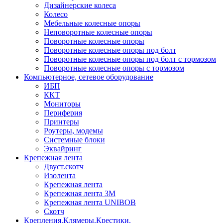
Дизайнерские колеса
Колесо
Мебельные колесные опоры
Неповоротные колесные опоры
Поворотные колесные опоры
Поворотные колесные опоры под болт
Поворотные колесные опоры под болт с тормозом
Поворотные колесные опоры с тормозом
Компьютерное, сетевое оборудование
ИБП
ККТ
Мониторы
Периферия
Принтеры
Роутеры, модемы
Системные блоки
Эквайринг
Крепежная лента
Двуст.скотч
Изолента
Крепежная лента
Крепежная лента 3М
Крепежная лента UNIBOB
Скотч
Крепления.Клямеры.Крестики.