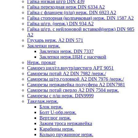
Гайка низкая ш\гр DIN 439
Гайка переходная нерж DIN 6334 A2
Гайка с фланцем (п/ш) нерж. DIN 6923 A2
Гайка стопорная (колпачковая) нерж. DIN 1587 A2
Гайка ш\гр. (нерж.) DIN 934 A2
Гайка ш\гр. с нейлоновой вставкой(нерж) DIN 985
A2
Глухарь нерж. А2 DIN 571
Заклепки нерж.
Заклепки нерж. DIN 7337
Заклепки нерж.ЦБН с насечкой
Нерж. прокат
Саморез цил/гл.внутр/шестигр АРТ 9051
Саморезы потай А2 DIN 7982 /нерж./
Саморезы ш/гр.головкой А2 DIN 7976 /нерж./
Саморезы нержавейка полусфера А2 DIN7981
Саморезы потай сверло А2 DIN 7504 нерж.
Саморезы с п/ш нерж. DIN9999
Такелаж.нерж.
Блок нерж.
Болт U-обр.нерж.
Вертлюг нерж.
Зажим троса нержавейка
Карабины нерж.
Кольцо пружинное нерж.