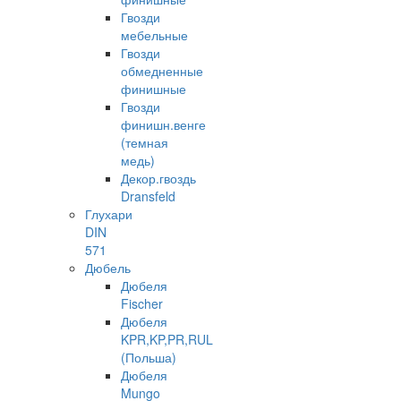
Гвозди
мебельные
Гвозди
обмедненные
финишные
Гвозди
финишн.венге
(темная
медь)
Декор.гвоздь
Dransfeld
Глухари
DIN
571
Дюбель
Дюбеля
Fischer
Дюбеля
KPR,KP,PR,RUL
(Польша)
Дюбеля
Mungo