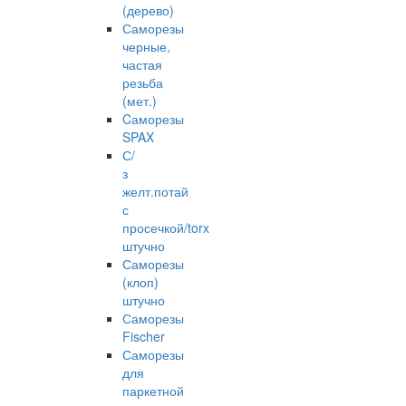
(дерево)
Саморезы
черные,
частая
резьба
(мет.)
Cаморезы
SPAX
С/
з
желт.потай
с
просечкой/torx
штучно
Саморезы
(клоп)
штучно
Саморезы
Fischer
Саморезы
для
паркетной