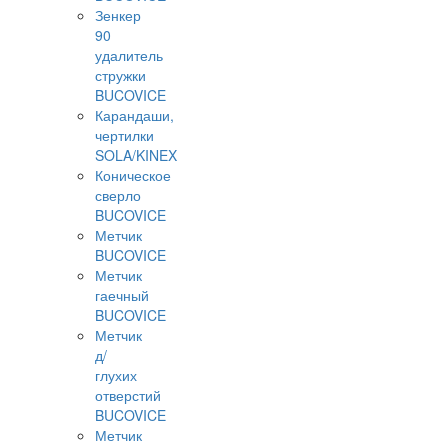
Зенкер
90
удалитель
стружки
BUCOVICE
Карандаши,
чертилки
SOLA/KINEX
Коническое
сверло
BUCOVICE
Метчик
BUCOVICE
Метчик
гаечный
BUCOVICE
Метчик
д/
глухих
отверстий
BUCOVICE
Метчик