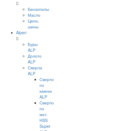
Бензопилы
Масло
Цепи,
шины
Alpen
Буры
ALP
Долото
ALP
Сверла
ALP
Сверло
по
камню
ALP
Сверло
по
мет.
HSS
Super