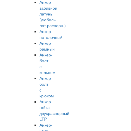
Анкер
забивной
латунь
(дюбель
лат.распорн.)
Анкер
потолочный
Анкер
рамный
Анкер-
болт
с
кольцом
Анкер-
болт
с
крюком
Анкер-
гайка
двухраспорный
LTP
Анкер-
клин