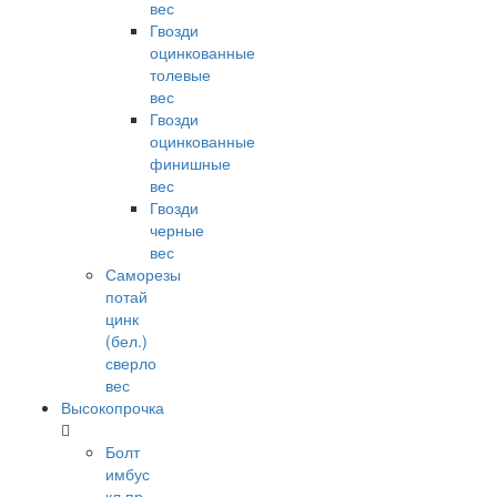
вес
Гвозди
оцинкованные
толевые
вес
Гвозди
оцинкованные
финишные
вес
Гвозди
черные
вес
Саморезы
потай
цинк
(бел.)
сверло
вес
Высокопрочка
Болт
имбус
кл.пр.