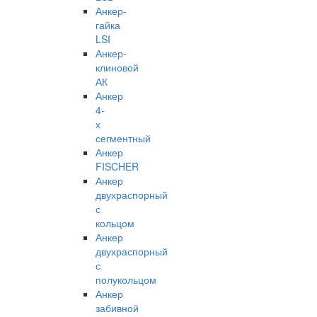
Анкер-
гайка
LSI
Анкер-
клиновой
АК
Анкер
4-
х
сегментный
Анкер
FISCHER
Анкер
двухраспорный
с
кольцом
Анкер
двухраспорный
с
полукольцом
Анкер
забивной