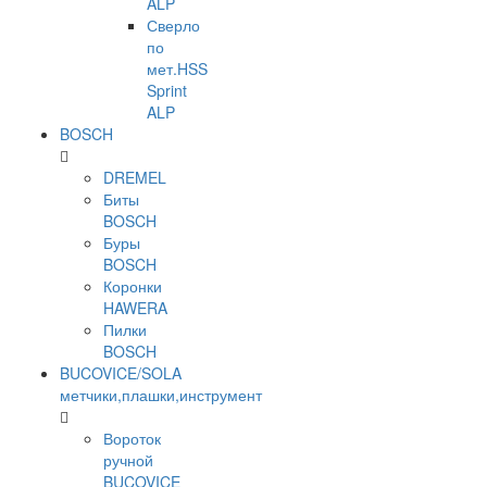
ALP
Сверло
по
мет.HSS
Sprint
ALP
BOSCH
DREMEL
Биты
BOSCH
Буры
BOSCH
Коронки
HAWERA
Пилки
BOSCH
BUCOVICE/SOLA
метчики,плашки,инструмент
Вороток
ручной
BUCOVICE