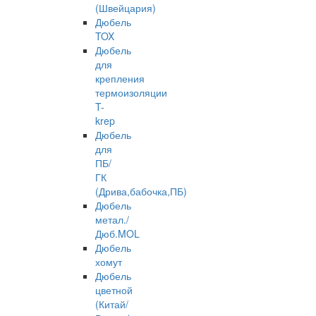
(Швейцария)
Дюбель
TOX
Дюбель
для
крепления
термоизоляции
T-
krep
Дюбель
для
ПБ/
ГК
(Дрива,бабочка,ПБ)
Дюбель
метал./
Дюб.MOL
Дюбель
хомут
Дюбель
цветной
(Китай/