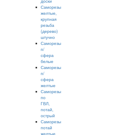
доски
Саморезы
желтые,
крупная
резьба
(дерево)
штучно
Саморезы
п/
сфера
белые
Саморезы
п/
сфера
желтые
Саморезы
по
ГВЛ,
потай,
острый
Саморезы
потай
желтые