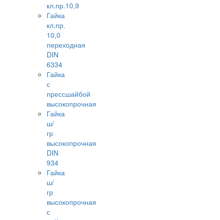
кл.пр.10,9
Гайка
кл.пр.
10,0
переходная
DIN
6334
Гайка
с
прессшайбой
высокопрочная
Гайка
ш/
гр
высокопрочная
DIN
934
Гайка
ш/
гр
высокопрочная
с