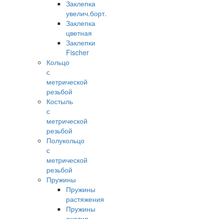
Заклепка
увелич.борт.
Заклепка
цветная
Заклепки
Fischer
Кольцо
с
метрической
резьбой
Костыль
с
метрической
резьбой
Полукольцо
с
метрической
резьбой
Пружины
Пружины
растяжения
Пружины
сжатия