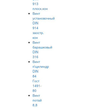
913
плоск.кон
Винт
установочный
DIN
914
заостр.
кон
Винт
барашковый
DIN
316
Винт
п\цилиндр
DIN
84
Гост
1491-
80
Винт
потай
8,8