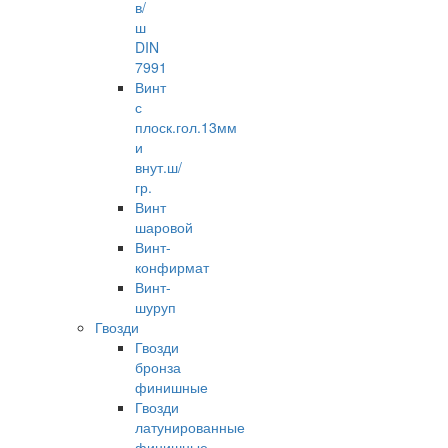
в/
ш
DIN
7991
Винт
с
плоск.гол.13мм
и
внут.ш/
гр.
Винт
шаровой
Винт-
конфирмат
Винт-
шуруп
Гвозди
Гвозди
бронза
финишные
Гвозди
латунированные
финишные