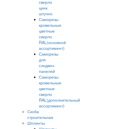
сверло
цинк
штучно
Саморезы
кровельные
цветные
сверло
RAL(основной
ассортимент)
Саморезы
для
сэндвич-
панелей
Саморезы
кровельные
цветные
сверло
RAL(дополнительный
ассортимент)
Скоба
строительная
Шплинты
Шплинты