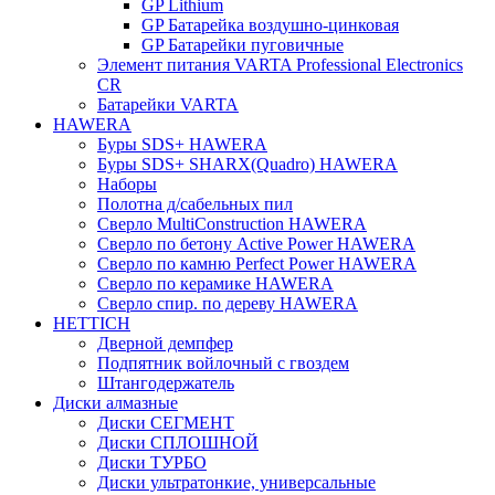
GP Lithium
GP Батарейка воздушно-цинковая
GP Батарейки пуговичные
Элемент питания VARTA Professional Electronics
CR
Батарейки VARTA
HAWERA
Буры SDS+ HAWERA
Буры SDS+ SHARX(Quadro) HAWERA
Наборы
Полотна д/сабельных пил
Сверло MultiConstruction HAWERA
Сверло по бетону Active Power HAWERA
Сверло по камню Perfect Power HAWERA
Сверло по керамике HAWERA
Сверло спир. по дереву HAWERA
HETTICH
Дверной демпфер
Подпятник войлочный с гвоздем
Штангодержатель
Диски алмазные
Диски СЕГМЕНТ
Диски СПЛОШНОЙ
Диски ТУРБО
Диски ультратонкие, универсальные