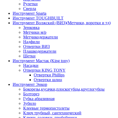
Рулетки
Сверла
Инструмент Sparta
Инструмент TOUGHBUILT
Инструмент Волжский (ВИЗ)(Метчики, воротки и тд)
Зенковка
Метчики м/р
Метчикодержатели
Надфили
Отвертки ВИЗ
Плашкодержатели
Щетки
Инструмент Мастак (King tony)
Насадки
Отвертки KING TONY
Отвертки Phillips
Отвертки шлиц
Инструмент Энкор
Бокорезы,кусачки,плоскогубцы,круглогубцы
Болторез
Губка абразивная
Зубило
Клеевые термопистолеты
Ключ трубный, сантехнический
Ключи, головки, пробойники