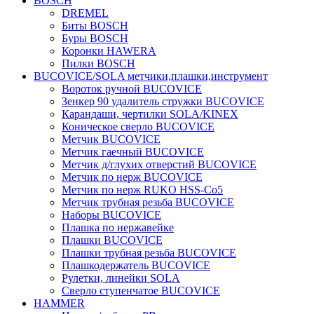
BOSCH
DREMEL
Биты BOSCH
Буры BOSCH
Коронки HAWERA
Пилки BOSCH
BUCOVICE/SOLA метчики,плашки,инструмент
Вороток ручной BUCOVICE
Зенкер 90 удалитель стружки BUCOVICE
Карандаши, чертилки SOLA/KINEX
Коническое сверло BUCOVICE
Метчик BUCOVICE
Метчик гаечный BUCOVICE
Метчик д/глухих отверстий BUCOVICE
Метчик по нерж BUCOVICE
Метчик по нерж RUKO HSS-Co5
Метчик трубная резьба BUCOVICE
Наборы BUCOVICE
Плашка по нержавейке
Плашки BUCOVICE
Плашки трубная резьба BUCOVICE
Плашкодержатель BUCOVICE
Рулетки, линейки SOLA
Сверло ступенчатое BUCOVICE
HAMMER