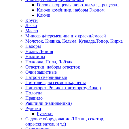
Головка торцевая, воротки удл, трещетки
Ключи комбинир. наборы Эконом
Ключи
Круги
Леска
Масло
Миксер д/перемешивания краски/смесей
Молоток, Киянка, Кельма, Кувалда,Топор, Кирка
Наборы
Ножи. Лезвия
Ножницы
Ножовка, Пила, Лобзик
Отвертки, наборы отверток
Очки защитные
Патрон сверлильный
Пистолет для герметика, пены
Плиткорез, Ролик к плиткорезу Энкор
Полотна
Правило
Рашпили (напильники)
Рулетки
Рулетки
Садовое оборудование (Шланг, секатор,
опрыскиватель и тд)