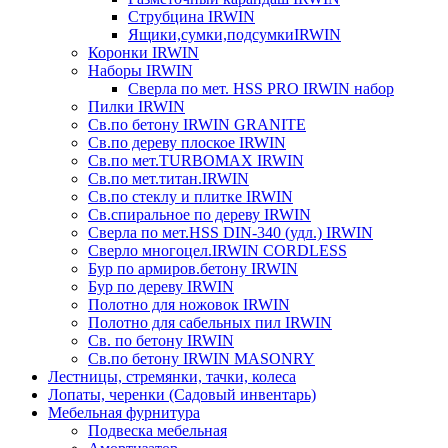
Струбцина IRWIN
Ящики,сумки,подсумкиIRWIN
Коронки IRWIN
Наборы IRWIN
Сверла по мет. HSS PRO IRWIN набор
Пилки IRWIN
Св.по бетону IRWIN GRANITE
Св.по дереву плоское IRWIN
Св.по мет.TURBOMAX IRWIN
Св.по мет.титан.IRWIN
Св.по стеклу и плитке IRWIN
Св.спиральное по дереву IRWIN
Сверла по мет.HSS DIN-340 (удл.) IRWIN
Сверло многоцел.IRWIN CORDLESS
Бур по армиров.бетону IRWIN
Бур по дереву IRWIN
Полотно для ножовок IRWIN
Полотно для сабельных пил IRWIN
Св. по бетону IRWIN
Св.по бетону IRWIN MASONRY
Лестницы, стремянки, тачки, колеса
Лопаты, черенки (Садовый инвентарь)
Мебельная фурнитура
Подвеска мебельная