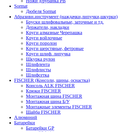
Ножи д/рубанка РВ
Sormat
Дюбеля Sormat
Абразивн.инструмент (наждачки,липучки,шкурки)
Бруски шлифовальные, заточные и тд.
Держатели, накладки
Круги алмазные Черепашка
Круги войлочные
Круги поролон
Круги шерстяные, фетровые
Круги шлиф. липучка
Шкурка рулон
Шлифлента
Шлифлисты
Шлифсетка
FISCHER (Консоли, шины, оснастка)
Консоль ALK FISCHER
Крюки FISCHER
Монтажная шина FISCHER
Монтажная шина Б/У
Монтажные элементы FISCHER
Шайба FISCHER
Алюминий
Батарейки
Батарейки GP