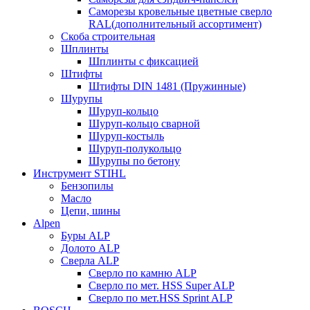
Саморезы кровельные цветные сверло
RAL(дополнительный ассортимент)
Скоба строительная
Шплинты
Шплинты с фиксацией
Штифты
Штифты DIN 1481 (Пружинные)
Шурупы
Шуруп-кольцо
Шуруп-кольцо сварной
Шуруп-костыль
Шуруп-полукольцо
Шурупы по бетону
Инструмент STIHL
Бензопилы
Масло
Цепи, шины
Alpen
Буры ALP
Долото ALP
Сверла ALP
Сверло по камню ALP
Сверло по мет. HSS Super ALP
Сверло по мет.HSS Sprint ALP