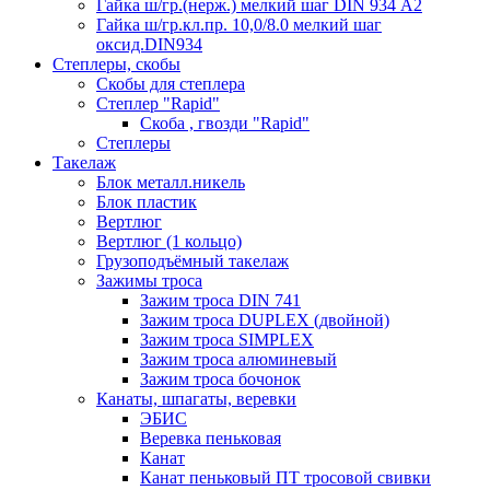
Гайка ш/гр.(нерж.) мелкий шаг DIN 934 А2
Гайка ш/гр.кл.пр. 10,0/8.0 мелкий шаг
оксид.DIN934
Степлеры, скобы
Скобы для степлера
Степлер "Rapid"
Скоба , гвозди "Rapid"
Степлеры
Такелаж
Блок металл.никель
Блок пластик
Вертлюг
Вертлюг (1 кольцо)
Грузоподъёмный такелаж
Зажимы троса
Зажим троса DIN 741
Зажим троса DUPLEX (двойной)
Зажим троса SIMPLEX
Зажим троса алюминевый
Зажим троса бочонок
Канаты, шпагаты, веревки
ЭБИС
Веревка пеньковая
Канат
Канат пеньковый ПТ тросовой свивки