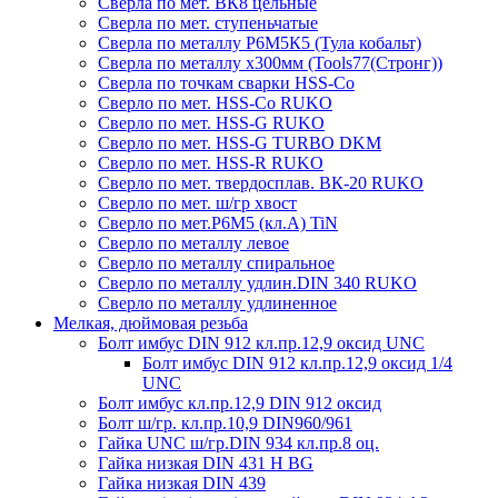
Сверла по мет. ВК8 цельные
Сверла по мет. ступеньчатые
Сверла по металлу Р6М5К5 (Тула кобальт)
Сверла по металлу х300мм (Tools77(Стронг))
Сверла по точкам сварки HSS-Co
Сверло по мет. HSS-Co RUKO
Сверло по мет. HSS-G RUKO
Сверло по мет. HSS-G TURBO DKM
Сверло по мет. HSS-R RUKO
Сверло по мет. твердосплав. ВК-20 RUKO
Сверло по мет. ш/гр хвост
Сверло по мет.Р6М5 (кл.А) TiN
Сверло по металлу левое
Сверло по металлу спиральное
Сверло по металлу удлин.DIN 340 RUKO
Сверло по металлу удлиненное
Мелкая, дюймовая резьба
Болт имбус DIN 912 кл.пр.12,9 оксид UNC
Болт имбус DIN 912 кл.пр.12,9 оксид 1/4
UNC
Болт имбус кл.пр.12,9 DIN 912 оксид
Болт ш/гр. кл.пр.10,9 DIN960/961
Гайка UNC ш/гр.DIN 934 кл.пр.8 оц.
Гайка низкая DIN 431 H BG
Гайка низкая DIN 439