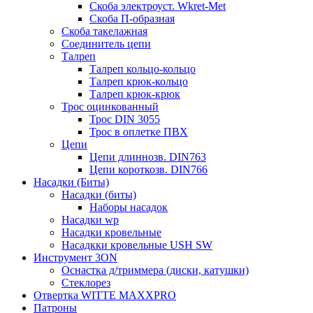
Скоба электроуст. Wkret-Met
Скоба П-образная
Скоба такелажная
Соединитель цепи
Талреп
Талреп кольцо-кольцо
Талреп крюк-кольцо
Талреп крюк-крюк
Трос оцинкованный
Трос DIN 3055
Трос в оплетке ПВХ
Цепи
Цепи длиннозв. DIN763
Цепи короткозв. DIN766
Насадки (Биты)
Насадки (биты)
Наборы насадок
Насадки wp
Насадки кровельные
Насадкки кровельные USH SW
Инструмент 3ON
Оснастка д/триммера (диски, катушки)
Стеклорез
Отвертка WITTE MAXXPRO
Патроны