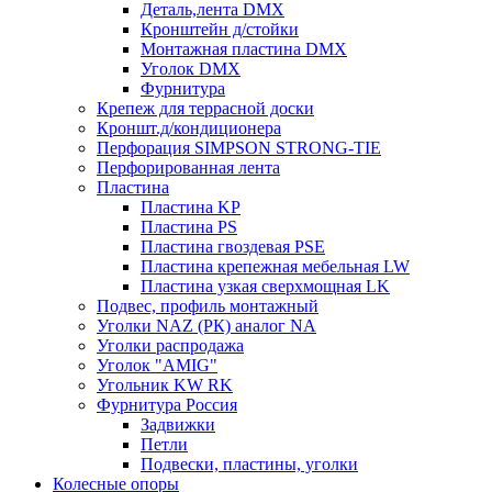
Деталь,лента DMX
Кронштейн д/стойки
Монтажная пластина DMX
Уголок DMX
Фурнитура
Крепеж для террасной доски
Кроншт.д/кондиционера
Перфорация SIMPSON STRONG-TIE
Перфорированная лента
Пластина
Пластина KP
Пластина PS
Пластина гвоздевая PSE
Пластина крепежная мебельная LW
Пластина узкая сверхмощная LK
Подвес, профиль монтажный
Уголки NAZ (РК) аналог NA
Уголки распродажа
Уголок "AMIG"
Угольник KW RK
Фурнитура Россия
Задвижки
Петли
Подвески, пластины, уголки
Колесные опоры