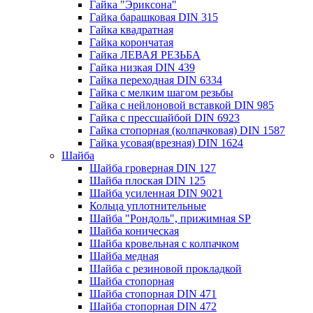
Гайка "Эриксона"
Гайка барашковая DIN 315
Гайка квадратная
Гайка корончатая
Гайка ЛЕВАЯ РЕЗЬБА
Гайка низкая DIN 439
Гайка переходная DIN 6334
Гайка с мелким шагом резьбы
Гайка с нейлоновой вставкой DIN 985
Гайка с прессшайбой DIN 6923
Гайка стопорная (колпачковая) DIN 1587
Гайка усовая(врезная) DIN 1624
Шайба
Шайба гроверная DIN 127
Шайба плоская DIN 125
Шайба усиленная DIN 9021
Кольца уплотнительные
Шайба "Рондоль", прижимная SP
Шайба коническая
Шайба кровельная с колпачком
Шайба медная
Шайба с резиновой прокладкой
Шайба стопорная
Шайба стопорная DIN 471
Шайба стопорная DIN 472