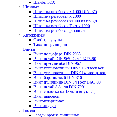
Шайба ТОХ
Шпилька
Шпилька резьбовая х 1000 DIN 975
Шпилька резьбовая х 2000
Шпилька резьбовая х1000 кл.пр.8,8
Шпилька резьбовая Гост х 1000
Шпилька резьбовая резанная
Автокрепеж
Скобы, шурупы
Тавотница, шприц
Винты
Винт полусфера DIN 7985
Винт потай DIN 965 Гост 17475-80
Винт прессшайба DIN 967
Винт установочный DIN 913 плоск.кон
Винт установочный DIN 914 заостр. кон
Винт барашковый DIN 316
Винт п\цилиндр DIN 84 Гост 1491-80
Винт потай 8,8 в/ш DIN 7991
Винт с плоск.гол.13мм и внут.ш/гр.
Винт шаровой
Винт-конфирмат
Винт-шуруп
Гвозди
Гвозди бронза финишные