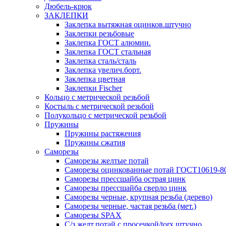
Дюбель-крюк
ЗАКЛЕПКИ
Заклепка вытяжная оцинков.штучно
Заклепки резьбовые
Заклепка ГОСТ алюмин.
Заклепка ГОСТ стальная
Заклепка сталь/сталь
Заклепка увелич.борт.
Заклепка цветная
Заклепки Fischer
Кольцо с метрической резьбой
Костыль с метрической резьбой
Полукольцо с метрической резьбой
Пружины
Пружины растяжения
Пружины сжатия
Саморезы
Саморезы желтые потай
Саморезы оцинкованные потай ГОСТ10619-8
Саморезы прессшайба острая цинк
Саморезы прессшайба сверло цинк
Саморезы черные, крупная резьба (дерево)
Саморезы черные, частая резьба (мет.)
Cаморезы SPAX
С/з желт.потай с просечкой/torx штучно