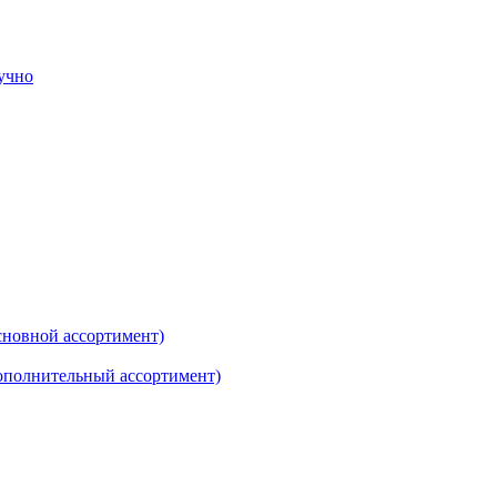
тучно
новной ассортимент)
ополнительный ассортимент)