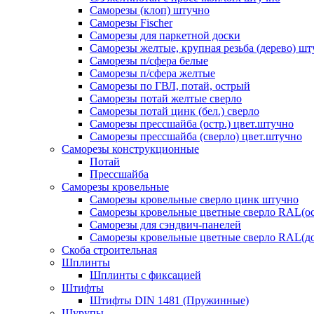
Саморезы (клоп) штучно
Саморезы Fischer
Саморезы для паркетной доски
Саморезы желтые, крупная резьба (дерево) ш
Саморезы п/сфера белые
Саморезы п/сфера желтые
Саморезы по ГВЛ, потай, острый
Саморезы потай желтые сверло
Саморезы потай цинк (бел.) сверло
Саморезы прессшайба (остр.) цвет.штучно
Саморезы прессшайба (сверло) цвет.штучно
Саморезы конструкционные
Потай
Прессшайба
Саморезы кровельные
Саморезы кровельные сверло цинк штучно
Саморезы кровельные цветные сверло RAL(ос
Саморезы для сэндвич-панелей
Саморезы кровельные цветные сверло RAL(д
Скоба строительная
Шплинты
Шплинты с фиксацией
Штифты
Штифты DIN 1481 (Пружинные)
Шурупы