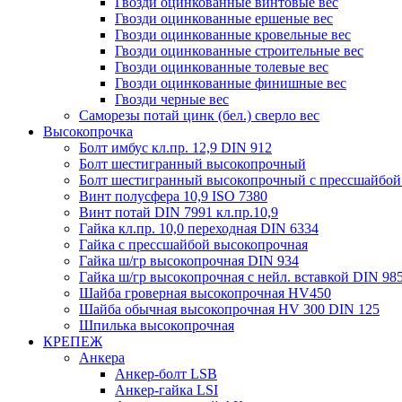
Гвозди оцинкованные винтовые вес
Гвозди оцинкованные ершеные вес
Гвозди оцинкованные кровельные вес
Гвозди оцинкованные строительные вес
Гвозди оцинкованные толевые вес
Гвозди оцинкованные финишные вес
Гвозди черные вес
Саморезы потай цинк (бел.) сверло вес
Высокопрочка
Болт имбус кл.пр. 12,9 DIN 912
Болт шестигранный высокопрочный
Болт шестигранный высокопрочный с прессшайбой
Винт полусфера 10,9 ISO 7380
Винт потай DIN 7991 кл.пр.10,9
Гайка кл.пр. 10,0 переходная DIN 6334
Гайка с прессшайбой высокопрочная
Гайка ш/гр высокопрочная DIN 934
Гайка ш/гр высокопрочная с нейл. вставкой DIN 98
Шайба гроверная высокопрочная HV450
Шайба обычная высокопрочная HV 300 DIN 125
Шпилька высокопрочная
КРЕПЕЖ
Анкера
Анкер-болт LSB
Анкер-гайка LSI