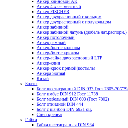
Анкер-клиновой АК
Анкер 4-х сегментный
Анкер FISCHER
Анкер двухраспорный с кольцом
Анкер двухраспорный с полукольцом
Анкер забивной
Анкер забивной латунь (дюбель лат.распорн.)
Анкер потолочный
Анкер рамный
Анкер-болт с кольцом
Анкер-болт с крюком
Анкер-гайка двухраспорный LTP
Анкер-клин
Анкер-крюк прямой(костыль)
Анкера Sormat
Китай
Болты
Болт шестигранный DIN 933 Гост 7805-70/779
Болт имбус DIN 912 Гост 11738
Болт мебельный DIN 603 (Гост 7802)
Болт откидной DIN 444
Болт с шайбой DIN 6921 оц.
Спец крепеж
Гайки
Гайка шестигранная DIN 934