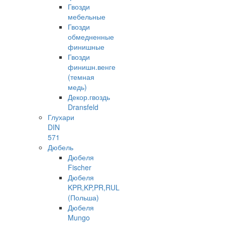
Гвозди
мебельные
Гвозди
обмедненные
финишные
Гвозди
финишн.венге
(темная
медь)
Декор.гвоздь
Dransfeld
Глухари
DIN
571
Дюбель
Дюбеля
Fischer
Дюбеля
KPR,KP,PR,RUL
(Польша)
Дюбеля
Mungo