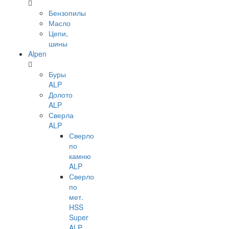
Бензопилы
Масло
Цепи,
шины
Alpen
Буры
ALP
Долото
ALP
Сверла
ALP
Сверло
по
камню
ALP
Сверло
по
мет.
HSS
Super
ALP