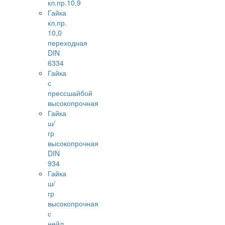
кл.пр.10,9
Гайка
кл.пр.
10,0
переходная
DIN
6334
Гайка
с
прессшайбой
высокопрочная
Гайка
ш/
гр
высокопрочная
DIN
934
Гайка
ш/
гр
высокопрочная
с
нейл.