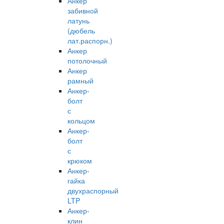
Анкер
забивной
латунь
(дюбель
лат.распорн.)
Анкер
потолочный
Анкер
рамный
Анкер-
болт
с
кольцом
Анкер-
болт
с
крюком
Анкер-
гайка
двухраспорный
LTP
Анкер-
клин