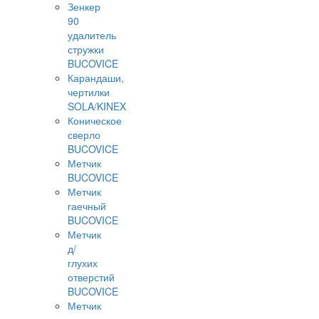
Зенкер
90
удалитель
стружки
BUCOVICE
Карандаши,
чертилки
SOLA/KINEX
Коническое
сверло
BUCOVICE
Метчик
BUCOVICE
Метчик
гаечный
BUCOVICE
Метчик
д/
глухих
отверстий
BUCOVICE
Метчик