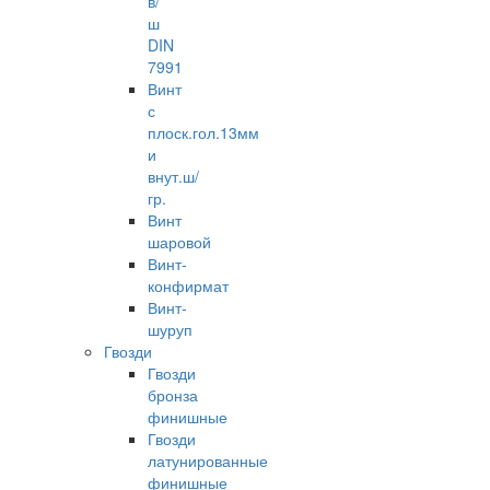
в/
ш
DIN
7991
Винт
с
плоск.гол.13мм
и
внут.ш/
гр.
Винт
шаровой
Винт-
конфирмат
Винт-
шуруп
Гвозди
Гвозди
бронза
финишные
Гвозди
латунированные
финишные