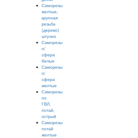
Саморезы
желтые,
крупная
резьба
(дерево)
штучно
Саморезы
п/
сфера
белые
Саморезы
п/
сфера
желтые
Саморезы
по
ГВЛ,
потай,
острый
Саморезы
потай
желтые