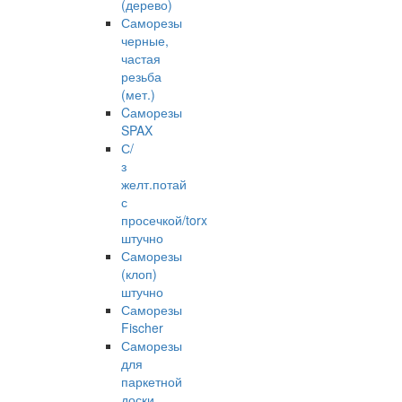
(дерево)
Саморезы
черные,
частая
резьба
(мет.)
Cаморезы
SPAX
С/
з
желт.потай
с
просечкой/torx
штучно
Саморезы
(клоп)
штучно
Саморезы
Fischer
Саморезы
для
паркетной
доски