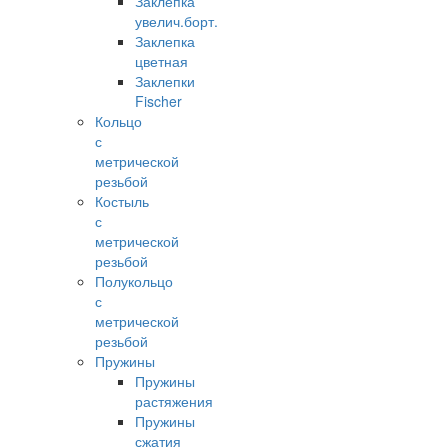
Заклепка
увелич.борт.
Заклепка
цветная
Заклепки
Fischer
Кольцо
с
метрической
резьбой
Костыль
с
метрической
резьбой
Полукольцо
с
метрической
резьбой
Пружины
Пружины
растяжения
Пружины
сжатия