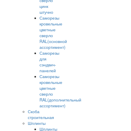
сверло
цинк
штучно
Саморезы
кровельные
цветные
сверло
RAL(основной
ассортимент)
Саморезы
для
сэндвич-
панелей
Саморезы
кровельные
цветные
сверло
RAL(дополнительный
ассортимент)
Скоба
строительная
Шплинты
Шплинты