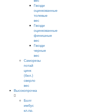
вес
Гвозди
оцинкованные
толевые
вес
Гвозди
оцинкованные
финишные
вес
Гвозди
черные
вес
Саморезы
потай
цинк
(бел.)
сверло
вес
Высокопрочка
Болт
имбус
кл.пр.