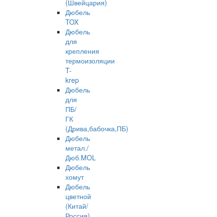
(Швейцария)
Дюбель
TOX
Дюбель
для
крепления
термоизоляции
T-
krep
Дюбель
для
ПБ/
ГК
(Дрива,бабочка,ПБ)
Дюбель
метал./
Дюб.MOL
Дюбель
хомут
Дюбель
цветной
(Китай/
Россия)