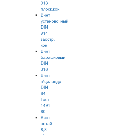
913
плоск.кон
Винт
установочный
DIN
914
заостр.
кон
Винт
барашковый
DIN
316
Винт
п\цилиндр
DIN
84
Гост
1491-
80
Винт
потай
8,8