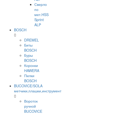
Сверло
по
мет.HSS
Sprint
ALP
BOSCH
DREMEL
Биты
BOSCH
Буры
BOSCH
Коронки
HAWERA
Пилки
BOSCH
BUCOVICE/SOLA
метчики,плашки,инструмент
Вороток
ручной
BUCOVICE