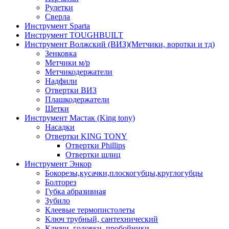
Рулетки
Сверла
Инструмент Sparta
Инструмент TOUGHBUILT
Инструмент Волжский (ВИЗ)(Метчики, воротки и тд)
Зенковка
Метчики м/р
Метчикодержатели
Надфили
Отвертки ВИЗ
Плашкодержатели
Щетки
Инструмент Мастак (King tony)
Насадки
Отвертки KING TONY
Отвертки Phillips
Отвертки шлиц
Инструмент Энкор
Бокорезы,кусачки,плоскогубцы,круглогубцы
Болторез
Губка абразивная
Зубило
Клеевые термопистолеты
Ключ трубный, сантехнический
Ключи, головки, пробойники