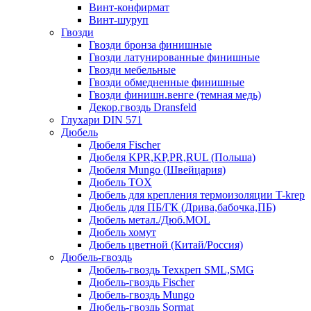
Винт-конфирмат
Винт-шуруп
Гвозди
Гвозди бронза финишные
Гвозди латунированные финишные
Гвозди мебельные
Гвозди обмедненные финишные
Гвозди финишн.венге (темная медь)
Декор.гвоздь Dransfeld
Глухари DIN 571
Дюбель
Дюбеля Fischer
Дюбеля KPR,KP,PR,RUL (Польша)
Дюбеля Mungo (Швейцария)
Дюбель TOX
Дюбель для крепления термоизоляции T-krep
Дюбель для ПБ/ГК (Дрива,бабочка,ПБ)
Дюбель метал./Дюб.MOL
Дюбель хомут
Дюбель цветной (Китай/Россия)
Дюбель-гвоздь
Дюбель-гвоздь Техкреп SML,SMG
Дюбель-гвоздь Fischer
Дюбель-гвоздь Mungo
Дюбель-гвоздь Sormat