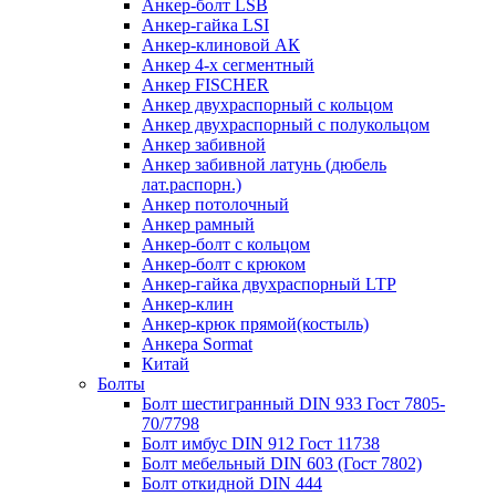
Анкер-болт LSB
Анкер-гайка LSI
Анкер-клиновой АК
Анкер 4-х сегментный
Анкер FISCHER
Анкер двухраспорный с кольцом
Анкер двухраспорный с полукольцом
Анкер забивной
Анкер забивной латунь (дюбель
лат.распорн.)
Анкер потолочный
Анкер рамный
Анкер-болт с кольцом
Анкер-болт с крюком
Анкер-гайка двухраспорный LTP
Анкер-клин
Анкер-крюк прямой(костыль)
Анкера Sormat
Китай
Болты
Болт шестигранный DIN 933 Гост 7805-
70/7798
Болт имбус DIN 912 Гост 11738
Болт мебельный DIN 603 (Гост 7802)
Болт откидной DIN 444