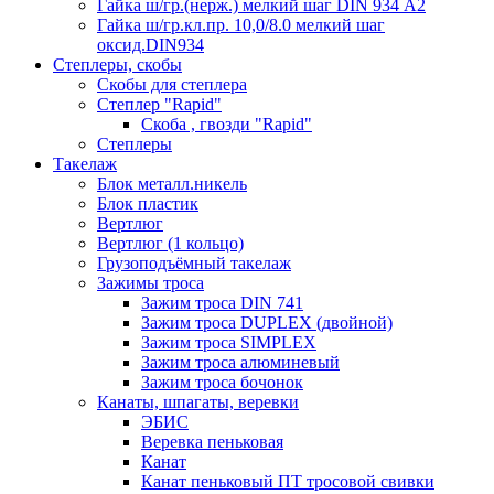
Гайка ш/гр.(нерж.) мелкий шаг DIN 934 А2
Гайка ш/гр.кл.пр. 10,0/8.0 мелкий шаг
оксид.DIN934
Степлеры, скобы
Скобы для степлера
Степлер "Rapid"
Скоба , гвозди "Rapid"
Степлеры
Такелаж
Блок металл.никель
Блок пластик
Вертлюг
Вертлюг (1 кольцо)
Грузоподъёмный такелаж
Зажимы троса
Зажим троса DIN 741
Зажим троса DUPLEX (двойной)
Зажим троса SIMPLEX
Зажим троса алюминевый
Зажим троса бочонок
Канаты, шпагаты, веревки
ЭБИС
Веревка пеньковая
Канат
Канат пеньковый ПТ тросовой свивки