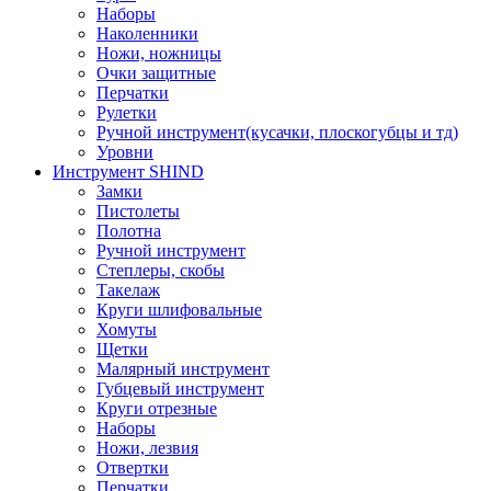
Наборы
Наколенники
Ножи, ножницы
Очки защитные
Перчатки
Рулетки
Ручной инструмент(кусачки, плоскогубцы и тд)
Уровни
Инструмент SHIND
Замки
Пистолеты
Полотна
Ручной инструмент
Степлеры, скобы
Такелаж
Круги шлифовальные
Хомуты
Щетки
Малярный инструмент
Губцевый инструмент
Круги отрезные
Наборы
Ножи, лезвия
Отвертки
Перчатки