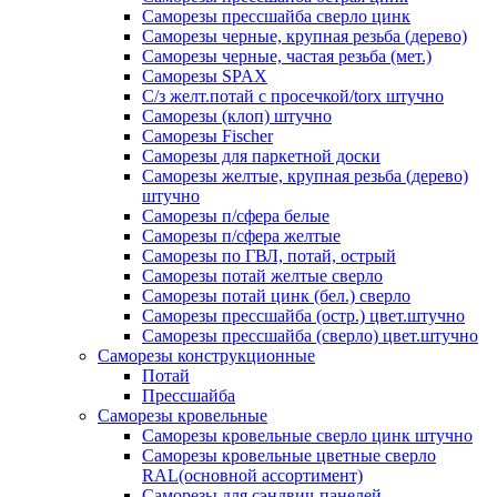
Саморезы прессшайба сверло цинк
Саморезы черные, крупная резьба (дерево)
Саморезы черные, частая резьба (мет.)
Cаморезы SPAX
С/з желт.потай с просечкой/torx штучно
Саморезы (клоп) штучно
Саморезы Fischer
Саморезы для паркетной доски
Саморезы желтые, крупная резьба (дерево)
штучно
Саморезы п/сфера белые
Саморезы п/сфера желтые
Саморезы по ГВЛ, потай, острый
Саморезы потай желтые сверло
Саморезы потай цинк (бел.) сверло
Саморезы прессшайба (остр.) цвет.штучно
Саморезы прессшайба (сверло) цвет.штучно
Саморезы конструкционные
Потай
Прессшайба
Саморезы кровельные
Саморезы кровельные сверло цинк штучно
Саморезы кровельные цветные сверло
RAL(основной ассортимент)
Саморезы для сэндвич-панелей