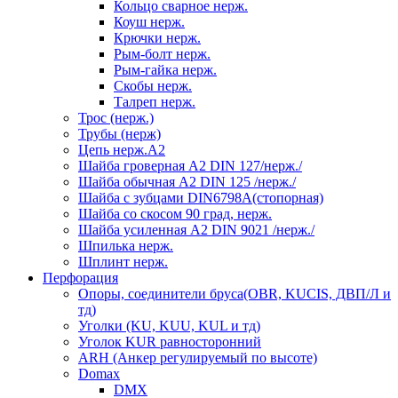
Кольцо сварное нерж.
Коуш нерж.
Крючки нерж.
Рым-болт нерж.
Рым-гайка нерж.
Скобы нерж.
Талреп нерж.
Трос (нерж.)
Трубы (нерж)
Цепь нерж.А2
Шайба гроверная А2 DIN 127/нерж./
Шайба обычная А2 DIN 125 /нерж./
Шайба с зубцами DIN6798А(стопорная)
Шайба со скосом 90 град, нерж.
Шайба усиленная А2 DIN 9021 /нерж./
Шпилька нерж.
Шплинт нерж.
Перфорация
Опоры, соединители бруса(OBR, KUCIS, ДВП/Л и
тд)
Уголки (KU, KUU, KUL и тд)
Уголок KUR равносторонний
ARH (Анкер регулируемый по высоте)
Domax
DMX