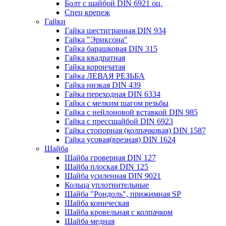
Болт с шайбой DIN 6921 оц.
Спец крепеж
Гайки
Гайка шестигранная DIN 934
Гайка "Эриксона"
Гайка барашковая DIN 315
Гайка квадратная
Гайка корончатая
Гайка ЛЕВАЯ РЕЗЬБА
Гайка низкая DIN 439
Гайка переходная DIN 6334
Гайка с мелким шагом резьбы
Гайка с нейлоновой вставкой DIN 985
Гайка с прессшайбой DIN 6923
Гайка стопорная (колпачковая) DIN 1587
Гайка усовая(врезная) DIN 1624
Шайба
Шайба гроверная DIN 127
Шайба плоская DIN 125
Шайба усиленная DIN 9021
Кольца уплотнительные
Шайба "Рондоль", прижимная SP
Шайба коническая
Шайба кровельная с колпачком
Шайба медная