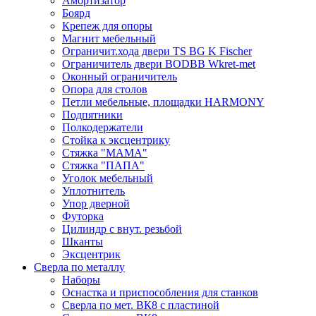
Амортизатор
Боярд
Крепеж для опоры
Магнит мебельный
Ограничит.хода двери TS BG K Fischer
Ограничитель двери BODBB Wkret-met
Оконный ограничитель
Опора для столов
Петли мебельные, площадки HARMONY
Подпятники
Полкодержатели
Стойка к эксцентрику
Стяжка "МАМА"
Стяжка "ПАПА"
Уголок мебельный
Уплотнитель
Упор дверной
Футорка
Цилиндр с внут. резьбой
Шканты
Эксцентрик
Сверла по металлу
Наборы
Оснастка и приспособления для станков
Сверла по мет. ВК8 с пластиной