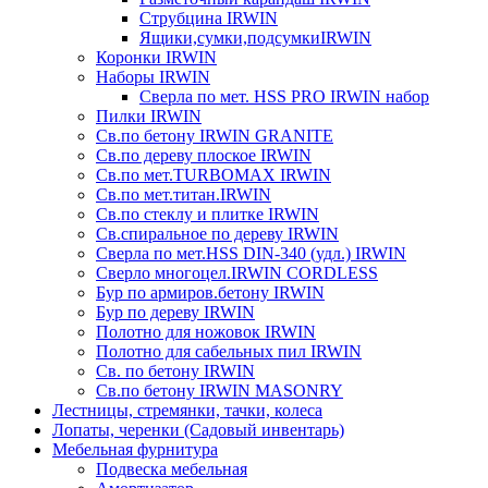
Струбцина IRWIN
Ящики,сумки,подсумкиIRWIN
Коронки IRWIN
Наборы IRWIN
Сверла по мет. HSS PRO IRWIN набор
Пилки IRWIN
Св.по бетону IRWIN GRANITE
Св.по дереву плоское IRWIN
Св.по мет.TURBOMAX IRWIN
Св.по мет.титан.IRWIN
Св.по стеклу и плитке IRWIN
Св.спиральное по дереву IRWIN
Сверла по мет.HSS DIN-340 (удл.) IRWIN
Сверло многоцел.IRWIN CORDLESS
Бур по армиров.бетону IRWIN
Бур по дереву IRWIN
Полотно для ножовок IRWIN
Полотно для сабельных пил IRWIN
Св. по бетону IRWIN
Св.по бетону IRWIN MASONRY
Лестницы, стремянки, тачки, колеса
Лопаты, черенки (Садовый инвентарь)
Мебельная фурнитура
Подвеска мебельная