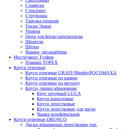
Сантехника
Стамески
Стеклорез
Струбцина
Тарелка опорная
Тиски Энкор
Уровни
Цепи для бензо/электропилы
Шпатели
Щётки
Ящики, органайзеры
Инструмент Тулфор
Плашки ТОРЕХ
Круги отрезные
Круги отрезные GRAFF/Metabo/РОСОМАХА
Круги отрезные по камню
Круги отрезные по металлу
Круги, чашки абразивные
Круг заточный LUGA
Круги коралловые
Круги лепестковые
Круги лепестковые для дрели
Чашка шлифовальная
Круги отрезные DRONCO
Диски абразивные лепестковые тор.