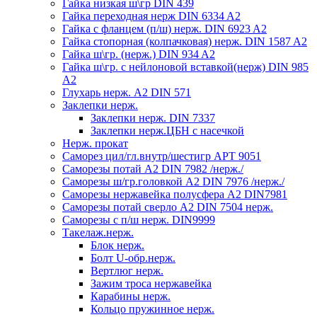
Гайка низкая ш\гр DIN 439
Гайка переходная нерж DIN 6334 A2
Гайка с фланцем (п/ш) нерж. DIN 6923 A2
Гайка стопорная (колпачковая) нерж. DIN 1587 A2
Гайка ш\гр. (нерж.) DIN 934 A2
Гайка ш\гр. с нейлоновой вставкой(нерж) DIN 985
A2
Глухарь нерж. А2 DIN 571
Заклепки нерж.
Заклепки нерж. DIN 7337
Заклепки нерж.ЦБН с насечкой
Нерж. прокат
Саморез цил/гл.внутр/шестигр АРТ 9051
Саморезы потай А2 DIN 7982 /нерж./
Саморезы ш/гр.головкой А2 DIN 7976 /нерж./
Саморезы нержавейка полусфера А2 DIN7981
Саморезы потай сверло А2 DIN 7504 нерж.
Саморезы с п/ш нерж. DIN9999
Такелаж.нерж.
Блок нерж.
Болт U-обр.нерж.
Вертлюг нерж.
Зажим троса нержавейка
Карабины нерж.
Кольцо пружинное нерж.