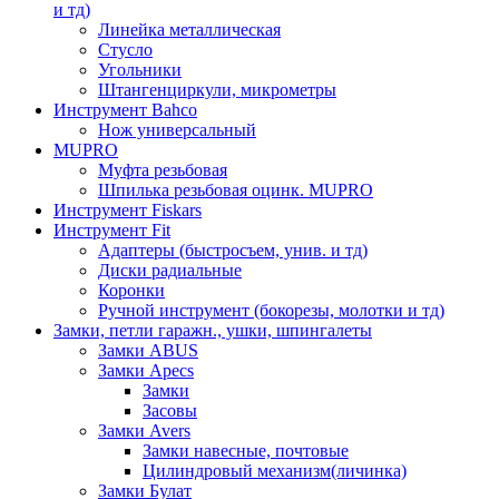
и тд)
Линейка металлическая
Стусло
Угольники
Штангенциркули, микрометры
Инструмент Bahco
Нож универсальный
MUPRO
Муфта резьбовая
Шпилька резьбовая оцинк. MUPRO
Инструмент Fiskars
Инструмент Fit
Адаптеры (быстросъем, унив. и тд)
Диски радиальные
Коронки
Ручной инструмент (бокорезы, молотки и тд)
Замки, петли гаражн., ушки, шпингалеты
Замки ABUS
Замки Apecs
Замки
Засовы
Замки Avers
Замки навесные, почтовые
Цилиндровый механизм(личинка)
Замки Булат