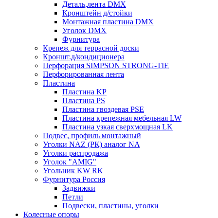
Деталь,лента DMX
Кронштейн д/стойки
Монтажная пластина DMX
Уголок DMX
Фурнитура
Крепеж для террасной доски
Кроншт.д/кондиционера
Перфорация SIMPSON STRONG-TIE
Перфорированная лента
Пластина
Пластина KP
Пластина PS
Пластина гвоздевая PSE
Пластина крепежная мебельная LW
Пластина узкая сверхмощная LK
Подвес, профиль монтажный
Уголки NAZ (РК) аналог NA
Уголки распродажа
Уголок "AMIG"
Угольник KW RK
Фурнитура Россия
Задвижки
Петли
Подвески, пластины, уголки
Колесные опоры