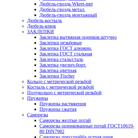
Дюбель-гвоздь Wkret-met
Дюбель-гвоздь метал.
Дюбель-гвоздь монтажный
Дюбель-костыль
Дюбель-крюк
ЗАКЛЕПКИ
Заклепка вытяжная оцинков.штучно
Заклепки резьбовые
Заклепка ГОСТ алюмин.
Заклепка ГОСТ стальная
Заклепка сталь/сталь
Заклепка увелич.борт.
Заклепка цветная
Заклепки Fischer
Кольцо с метрической резьбой
Костыль с метрической резьбой
Полукольцо с метрической резьбой
Пружины
Пружины растяжения
Пружины сжатия
Саморезы
Саморезы желтые потай
Саморезы оцинкованные потай ГОСТ10619-
80 DIN7982
Саморезы прессшайба острая цинк