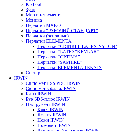
Kraftool
Зубр
Мир инструмента
Моника
Перчатки MAKO
Перчатки "РАБОЧИЙ СТАНДАРТ"
Перчатки (основные)
Перчатки ELEMENTA
Перчатки "CRINKLE LATEX NYLON"
Перчатки "LATEX"KEVLAR"
Перчатки "OPTIMA"
Перчатки "SAPHIRE"
Перчатки ELEMENTA TEKNIX
Спектр
IRWIN
Св.по мет.HSS PRO IRWIN
Св.по мет.кобальт.IRWIN
Биты IRWIN
Бур SDS-плюс IRWIN
Инструмент IRWIN
Ключ IRWIN
Лезвия IRWIN
Ножи IRWIN
Ножовки IRWIN
Разметочный карандаш IRWIN