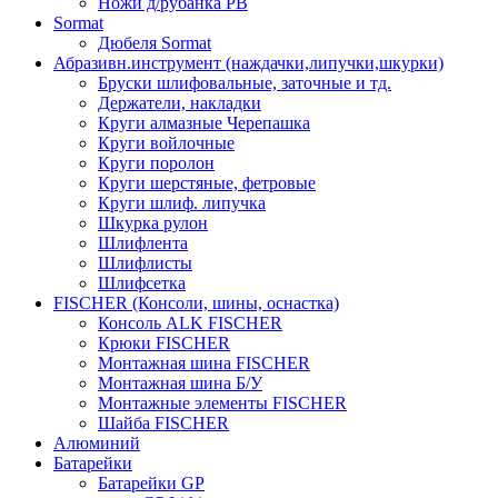
Ножи д/рубанка РВ
Sormat
Дюбеля Sormat
Абразивн.инструмент (наждачки,липучки,шкурки)
Бруски шлифовальные, заточные и тд.
Держатели, накладки
Круги алмазные Черепашка
Круги войлочные
Круги поролон
Круги шерстяные, фетровые
Круги шлиф. липучка
Шкурка рулон
Шлифлента
Шлифлисты
Шлифсетка
FISCHER (Консоли, шины, оснастка)
Консоль ALK FISCHER
Крюки FISCHER
Монтажная шина FISCHER
Монтажная шина Б/У
Монтажные элементы FISCHER
Шайба FISCHER
Алюминий
Батарейки
Батарейки GP