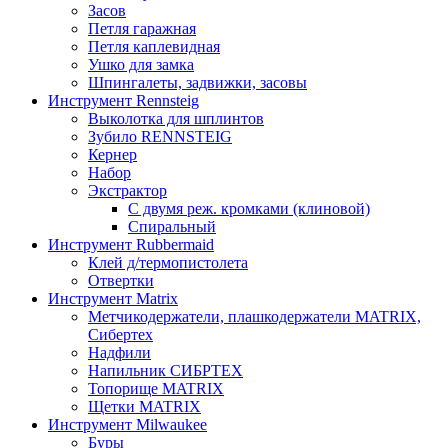
Засов
Петля гаражная
Петля каплевидная
Ушко для замка
Шпингалеты, задвижки, засовы
Инструмент Rennsteig
Выколотка для шплинтов
Зубило RENNSTEIG
Кернер
Набор
Экстрактор
С двумя реж. кромками (клиновой)
Спиральный
Инструмент Rubbermaid
Клей д/термопистолета
Отвертки
Инструмент Matrix
Метчикодержатели, плашкодержатели MATRIX,
Сибертех
Надфили
Напильник СИБРТЕХ
Топорище MATRIX
Щетки MATRIX
Инструмент Milwaukee
Буры