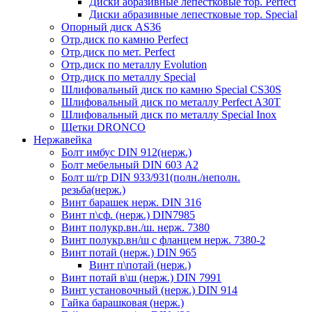
Диски абразивные лепестковые тор. Perfect
Диски абразивные лепестковые тор. Speciаl
Опорный диск AS36
Отр.диск по камню Perfect
Отр.диск по мет. Perfect
Отр.диск по металлу Evolution
Отр.диск по металлу Special
Шлифовальный диск по камню Special CS30S
Шлифовальный диск по металлу Perfect A30T
Шлифовальный диск по металлу Special Inox
Щетки DRONCO
Нержавейка
Болт имбус DIN 912(нерж.)
Болт мебельный DIN 603 А2
Болт ш/гр DIN 933/931(полн./неполн.
резьба(нерж.)
Винт барашек нерж. DIN 316
Винт п\сф. (нерж.) DIN7985
Винт полукр.вн./ш. нерж. 7380
Винт полукр.вн/ш с фланцем нерж. 7380-2
Винт потай (нерж.) DIN 965
Винт п\потай (нерж.)
Винт потай в\ш (нерж.) DIN 7991
Винт установочный (нерж.) DIN 914
Гайка барашковая (нерж.)