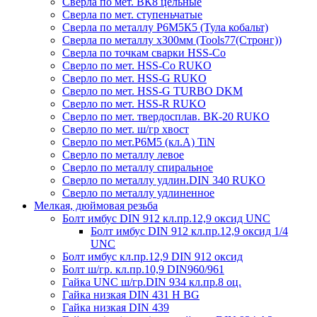
Сверла по мет. ВК8 цельные
Сверла по мет. ступеньчатые
Сверла по металлу Р6М5К5 (Тула кобальт)
Сверла по металлу х300мм (Tools77(Стронг))
Сверла по точкам сварки HSS-Co
Сверло по мет. HSS-Co RUKO
Сверло по мет. HSS-G RUKO
Сверло по мет. HSS-G TURBO DKM
Сверло по мет. HSS-R RUKO
Сверло по мет. твердосплав. ВК-20 RUKO
Сверло по мет. ш/гр хвост
Сверло по мет.Р6М5 (кл.А) TiN
Сверло по металлу левое
Сверло по металлу спиральное
Сверло по металлу удлин.DIN 340 RUKO
Сверло по металлу удлиненное
Мелкая, дюймовая резьба
Болт имбус DIN 912 кл.пр.12,9 оксид UNC
Болт имбус DIN 912 кл.пр.12,9 оксид 1/4
UNC
Болт имбус кл.пр.12,9 DIN 912 оксид
Болт ш/гр. кл.пр.10,9 DIN960/961
Гайка UNC ш/гр.DIN 934 кл.пр.8 оц.
Гайка низкая DIN 431 H BG
Гайка низкая DIN 439