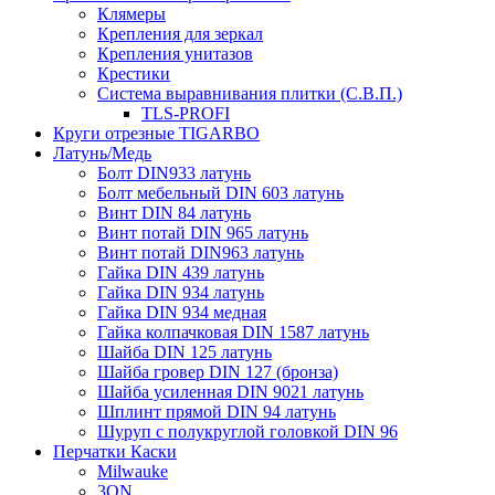
Клямеры
Крепления для зеркал
Крепления унитазов
Крестики
Система выравнивания плитки (С.В.П.)
TLS-PROFI
Круги отрезные TIGARBO
Латунь/Медь
Болт DIN933 латунь
Болт мебельный DIN 603 латунь
Винт DIN 84 латунь
Винт потай DIN 965 латунь
Винт потай DIN963 латунь
Гайка DIN 439 латунь
Гайка DIN 934 латунь
Гайка DIN 934 медная
Гайка колпачковая DIN 1587 латунь
Шайба DIN 125 латунь
Шайба гровер DIN 127 (бронза)
Шайба усиленная DIN 9021 латунь
Шплинт прямой DIN 94 латунь
Шуруп с полукруглой головкой DIN 96
Перчатки Каски
Milwauke
3ON