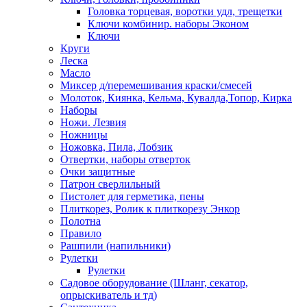
Головка торцевая, воротки удл, трещетки
Ключи комбинир. наборы Эконом
Ключи
Круги
Леска
Масло
Миксер д/перемешивания краски/смесей
Молоток, Киянка, Кельма, Кувалда,Топор, Кирка
Наборы
Ножи. Лезвия
Ножницы
Ножовка, Пила, Лобзик
Отвертки, наборы отверток
Очки защитные
Патрон сверлильный
Пистолет для герметика, пены
Плиткорез, Ролик к плиткорезу Энкор
Полотна
Правило
Рашпили (напильники)
Рулетки
Рулетки
Садовое оборудование (Шланг, секатор,
опрыскиватель и тд)