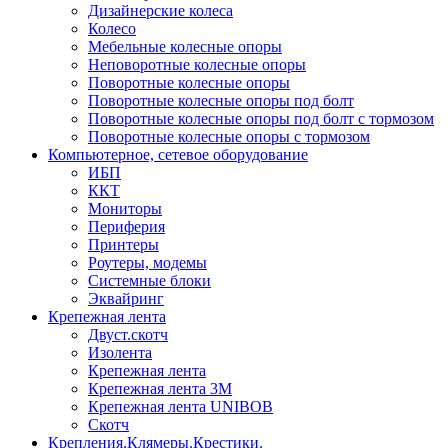
Дизайнерские колеса
Колесо
Мебельные колесные опоры
Неповоротные колесные опоры
Поворотные колесные опоры
Поворотные колесные опоры под болт
Поворотные колесные опоры под болт с тормозом
Поворотные колесные опоры с тормозом
Компьютерное, сетевое оборудование
ИБП
ККТ
Мониторы
Периферия
Принтеры
Роутеры, модемы
Системные блоки
Эквайринг
Крепежная лента
Двуст.скотч
Изолента
Крепежная лента
Крепежная лента 3М
Крепежная лента UNIBOB
Скотч
Крепления.Клямеры.Крестики.