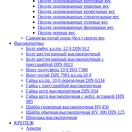
Гвозди оцинкованные винтовые вес
Гвозди оцинкованные ершеные вес
Гвозди оцинкованные кровельные вес
Гвозди оцинкованные строительные вес
Гвозди оцинкованные толевые вес
Гвозди оцинкованные финишные вес
Гвозди черные вес
Саморезы потай цинк (бел.) сверло вес
Высокопрочка
Болт имбус кл.пр. 12,9 DIN 912
Болт шестигранный высокопрочный
Болт шестигранный высокопрочный с
прессшайбой DIN 6921
Винт полусфера 10,9 ISO 7380
Винт потай DIN 7991 кл.пр.10,9
Гайка кл.пр. 10,0 переходная DIN 6334
Гайка с прессшайбой высокопрочная
Гайка ш/гр высокопрочная DIN 934
Гайка ш/гр высокопрочная с нейл. вставкой DIN
985
Шайба гроверная высокопрочная HV450
Шайба обычная высокопрочная HV 300 DIN 125
Шпилька высокопрочная
КРЕПЕЖ
Анкера