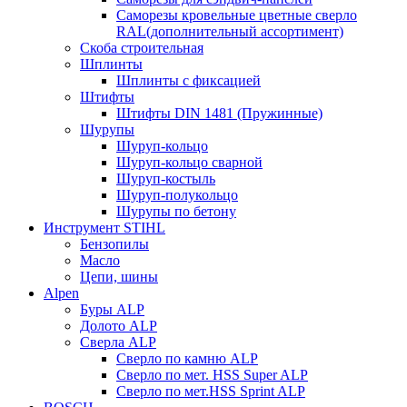
Саморезы кровельные цветные сверло
RAL(дополнительный ассортимент)
Скоба строительная
Шплинты
Шплинты с фиксацией
Штифты
Штифты DIN 1481 (Пружинные)
Шурупы
Шуруп-кольцо
Шуруп-кольцо сварной
Шуруп-костыль
Шуруп-полукольцо
Шурупы по бетону
Инструмент STIHL
Бензопилы
Масло
Цепи, шины
Alpen
Буры ALP
Долото ALP
Сверла ALP
Сверло по камню ALP
Сверло по мет. HSS Super ALP
Сверло по мет.HSS Sprint ALP