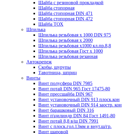
Шайба с резиновой прокладкой
Шайба стопорная
Шайба стопорная DIN 471
Шайба стопорная DIN 472
Шайба ТОХ
Шпилька
Шпилька резьбовая х 1000 DIN 975
Шпилька резьбовая х 2000
Шпилька резьбовая х1000 кл.пр.8,8
Шпилька резьбовая Гост х 1000
Шпилька резьбовая резанная
Автокрепеж
Скобы, шурупы
Тавотница, шприц
Винты
Винт полусфера DIN 7985
Винт потай DIN 965 Гост 17475-80
Винт прессшайба DIN 967
Винт установочный DIN 913 плоск.кон
Винт установочный DIN 914 заостр. кон
Винт барашковый DIN 316
Винт п\цилиндр DIN 84 Гост 1491-80
Винт потай 8,8 в/ш DIN 7991
Винт с плоск.гол.13мм и внут.ш/гр.
Винт шаровой