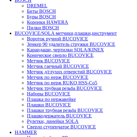
BOSCH
DREMEL
Биты BOSCH
Буры BOSCH
Коронки HAWERA
Пилки BOSCH
BUCOVICE/SOLA метчики,плашки,инструмент
Вороток ручной BUCOVICE
Зенкер 90 удалитель стружки BUCOVICE
Карандаши, чертилки SOLA/KINEX
Коническое сверло BUCOVICE
Метчик BUCOVICE
Метчик гаечный BUCOVICE
Метчик д/глухих отверстий BUCOVICE
Метчик по нерж BUCOVICE
Метчик по нерж RUKO HSS-Co5
Метчик трубная резьба BUCOVICE
Наборы BUCOVICE
Плашка по нержавейке
Плашки BUCOVICE
Плашки трубная резьба BUCOVICE
Плашкодержатель BUCOVICE
Рулетки, линейки SOLA
Сверло ступенчатое BUCOVICE
HAMMER