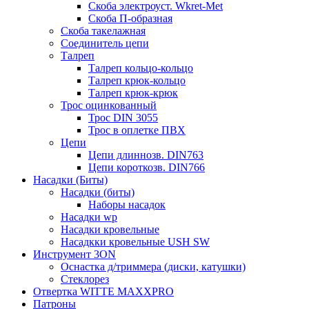
Скоба электроуст. Wkret-Met
Скоба П-образная
Скоба такелажная
Соединитель цепи
Талреп
Талреп кольцо-кольцо
Талреп крюк-кольцо
Талреп крюк-крюк
Трос оцинкованный
Трос DIN 3055
Трос в оплетке ПВХ
Цепи
Цепи длиннозв. DIN763
Цепи короткозв. DIN766
Насадки (Биты)
Насадки (биты)
Наборы насадок
Насадки wp
Насадки кровельные
Насадкки кровельные USH SW
Инструмент 3ON
Оснастка д/триммера (диски, катушки)
Стеклорез
Отвертка WITTE MAXXPRO
Патроны