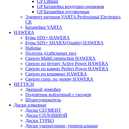
GP Lithium
GP Батарейка воздушно-цинковая
GP Батарейки пуговичные
Элемент питания VARTA Professional Electronics
CR
Батарейки VARTA
HAWERA
Буры SDS+ HAWERA
Буры SDS+ SHARX(Quadro) HAWERA
Наборы
Полотна д/сабельных пил
Сверло MultiConstruction HAWERA
Сверло по бетону Active Power HAWERA
Сверло по камню Perfect Power HAWERA
Сверло по керамике HAWERA
Сверло спир. по дереву HAWERA
HETTICH
Дверной демпфер
Подпятник войлочный с гвоздем
Штангодержатель
Диски алмазные
Диски СЕГМЕНТ
Диски СПЛОШНОЙ
Диски ТУРБО
Диски ультратонкие, универсальные