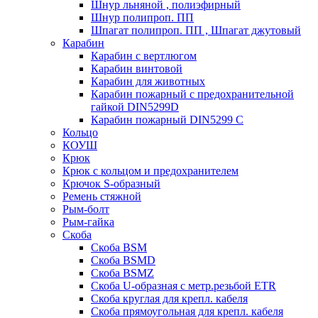
Шнур льняной , полиэфирный
Шнур полипроп. ПП
Шпагат полипроп. ПП , Шпагат джутовый
Карабин
Карабин c вертлюгом
Карабин винтовой
Карабин для животных
Карабин пожарный c предохранительной
гайкой DIN5299D
Карабин пожарный DIN5299 C
Кольцо
КОУШ
Крюк
Крюк с кольцом и предохранителем
Крючок S-образный
Ремень стяжной
Рым-болт
Рым-гайка
Скоба
Скоба BSM
Скоба BSMD
Скоба BSMZ
Скоба U-образная с метр.резьбой ETR
Скоба круглая для крепл. кабеля
Скоба прямоугольная для крепл. кабеля