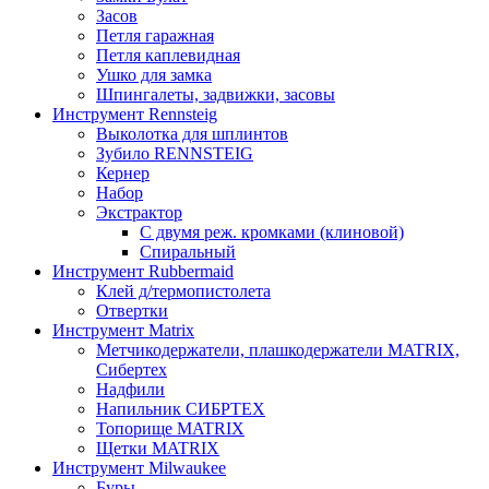
Засов
Петля гаражная
Петля каплевидная
Ушко для замка
Шпингалеты, задвижки, засовы
Инструмент Rennsteig
Выколотка для шплинтов
Зубило RENNSTEIG
Кернер
Набор
Экстрактор
С двумя реж. кромками (клиновой)
Спиральный
Инструмент Rubbermaid
Клей д/термопистолета
Отвертки
Инструмент Matrix
Метчикодержатели, плашкодержатели MATRIX,
Сибертех
Надфили
Напильник СИБРТЕХ
Топорище MATRIX
Щетки MATRIX
Инструмент Milwaukee
Буры