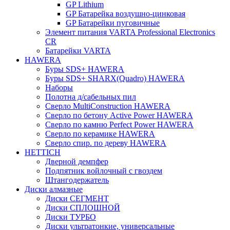
GP Lithium
GP Батарейка воздушно-цинковая
GP Батарейки пуговичные
Элемент питания VARTA Professional Electronics
CR
Батарейки VARTA
HAWERA
Буры SDS+ HAWERA
Буры SDS+ SHARX(Quadro) HAWERA
Наборы
Полотна д/сабельных пил
Сверло MultiConstruction HAWERA
Сверло по бетону Active Power HAWERA
Сверло по камню Perfect Power HAWERA
Сверло по керамике HAWERA
Сверло спир. по дереву HAWERA
HETTICH
Дверной демпфер
Подпятник войлочный с гвоздем
Штангодержатель
Диски алмазные
Диски СЕГМЕНТ
Диски СПЛОШНОЙ
Диски ТУРБО
Диски ультратонкие, универсальные