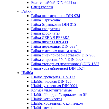
Болт с шайбой DIN 6921 оц.
Спец крепеж
Гайки
Гайка шестигранная DIN 934
Гайка "Эриксона"
Гайка барашковая DIN 315
Гайка квадратная
Гайка корончатая
Гайка ЛЕВАЯ РЕЗЬБА
Гайка низкая DIN 439
Гайка переходная DIN 6334
Гайка с мелким шагом резьбы
Гайка с нейлоновой вставкой DIN 985
Гайка с прессшайбой DIN 6923
Гайка стопорная (колпачковая) DIN 1587
Гайка усовая(врезная) DIN 1624
Шайба
Шайба гроверная DIN 127
Шайба плоская DIN 125
Шайба усиленная DIN 9021
Кольца уплотнительные
Шайба "Рондоль", прижимная SP
Шайба коническая
Шайба кровельная с колпачком
Шайба медная