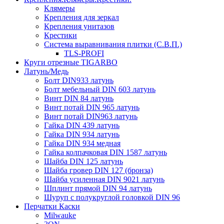
Клямеры
Крепления для зеркал
Крепления унитазов
Крестики
Система выравнивания плитки (С.В.П.)
TLS-PROFI
Круги отрезные TIGARBO
Латунь/Медь
Болт DIN933 латунь
Болт мебельный DIN 603 латунь
Винт DIN 84 латунь
Винт потай DIN 965 латунь
Винт потай DIN963 латунь
Гайка DIN 439 латунь
Гайка DIN 934 латунь
Гайка DIN 934 медная
Гайка колпачковая DIN 1587 латунь
Шайба DIN 125 латунь
Шайба гровер DIN 127 (бронза)
Шайба усиленная DIN 9021 латунь
Шплинт прямой DIN 94 латунь
Шуруп с полукруглой головкой DIN 96
Перчатки Каски
Milwauke