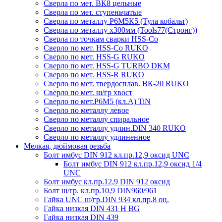
Сверла по мет. ВК8 цельные
Сверла по мет. ступеньчатые
Сверла по металлу Р6М5К5 (Тула кобальт)
Сверла по металлу х300мм (Tools77(Стронг))
Сверла по точкам сварки HSS-Co
Сверло по мет. HSS-Co RUKO
Сверло по мет. HSS-G RUKO
Сверло по мет. HSS-G TURBO DKM
Сверло по мет. HSS-R RUKO
Сверло по мет. твердосплав. ВК-20 RUKO
Сверло по мет. ш/гр хвост
Сверло по мет.Р6М5 (кл.А) TiN
Сверло по металлу левое
Сверло по металлу спиральное
Сверло по металлу удлин.DIN 340 RUKO
Сверло по металлу удлиненное
Мелкая, дюймовая резьба
Болт имбус DIN 912 кл.пр.12,9 оксид UNC
Болт имбус DIN 912 кл.пр.12,9 оксид 1/4
UNC
Болт имбус кл.пр.12,9 DIN 912 оксид
Болт ш/гр. кл.пр.10,9 DIN960/961
Гайка UNC ш/гр.DIN 934 кл.пр.8 оц.
Гайка низкая DIN 431 H BG
Гайка низкая DIN 439