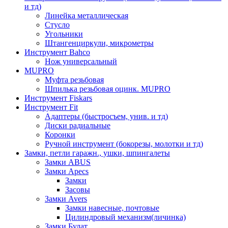
и тд)
Линейка металлическая
Стусло
Угольники
Штангенциркули, микрометры
Инструмент Bahco
Нож универсальный
MUPRO
Муфта резьбовая
Шпилька резьбовая оцинк. MUPRO
Инструмент Fiskars
Инструмент Fit
Адаптеры (быстросъем, унив. и тд)
Диски радиальные
Коронки
Ручной инструмент (бокорезы, молотки и тд)
Замки, петли гаражн., ушки, шпингалеты
Замки ABUS
Замки Apecs
Замки
Засовы
Замки Avers
Замки навесные, почтовые
Цилиндровый механизм(личинка)
Замки Булат