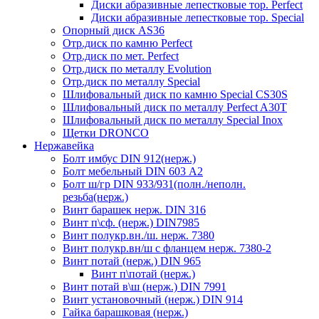
Диски абразивные лепестковые тор. Perfect
Диски абразивные лепестковые тор. Speciаl
Опорный диск AS36
Отр.диск по камню Perfect
Отр.диск по мет. Perfect
Отр.диск по металлу Evolution
Отр.диск по металлу Special
Шлифовальный диск по камню Special CS30S
Шлифовальный диск по металлу Perfect A30T
Шлифовальный диск по металлу Special Inox
Щетки DRONCO
Нержавейка
Болт имбус DIN 912(нерж.)
Болт мебельный DIN 603 А2
Болт ш/гр DIN 933/931(полн./неполн.
резьба(нерж.)
Винт барашек нерж. DIN 316
Винт п\сф. (нерж.) DIN7985
Винт полукр.вн./ш. нерж. 7380
Винт полукр.вн/ш с фланцем нерж. 7380-2
Винт потай (нерж.) DIN 965
Винт п\потай (нерж.)
Винт потай в\ш (нерж.) DIN 7991
Винт установочный (нерж.) DIN 914
Гайка барашковая (нерж.)