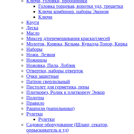
Ключи, головки, пробойники
Головка торцевая, воротки удл, трещетки
Ключи комбинир. наборы Эконом
Ключи
Круги
Леска
Масло
Миксер д/перемешивания краски/смесей
Молоток, Киянка, Кельма, Кувалда,Топор, Кирка
Наборы
Ножи. Лезвия
Ножницы
Ножовка, Пила, Лобзик
Отвертки, наборы отверток
Очки защитные
Патрон сверлильный
Пистолет для герметика, пены
Плиткорез, Ролик к плиткорезу Энкор
Полотна
Правило
Рашпили (напильники)
Рулетки
Рулетки
Садовое оборудование (Шланг, секатор,
опрыскиватель и тд)