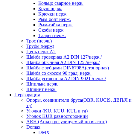
Кольцо сварное нерж.
Коуш нерж.
Крючки нерж.
Рым-болт нерж.
Рым-гайка нерж.
Скобы нерж.
Талреп нерж.
Трос (нерж.)
Трубы (нерж)
Цепь нерж.А2
Шайба гроверная А2 DIN 127/нерж./
Шайба обычная А2 DIN 125 /нерж./
Шайба с зубцами DIN6798А(стопорная)
Шайба со скосом 90 град, нерж.
Шайба усиленная А2 DIN 9021 /нерж./
Шпилька нерж.
Шплинт нерж.
Перфорация
Опоры, соединители бруса(OBR, KUCIS, ДВП/Л и
тд)
Уголки (KU, KUU, KUL и тд)
Уголок KUR равносторонний
ARH (Анкер регулируемый по высоте)
Domax
DMX