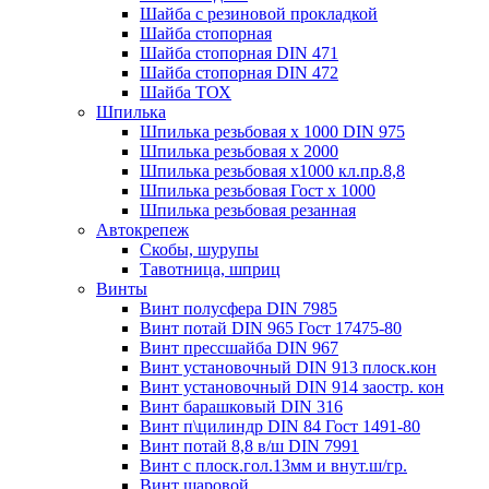
Шайба с резиновой прокладкой
Шайба стопорная
Шайба стопорная DIN 471
Шайба стопорная DIN 472
Шайба ТОХ
Шпилька
Шпилька резьбовая х 1000 DIN 975
Шпилька резьбовая х 2000
Шпилька резьбовая х1000 кл.пр.8,8
Шпилька резьбовая Гост х 1000
Шпилька резьбовая резанная
Автокрепеж
Скобы, шурупы
Тавотница, шприц
Винты
Винт полусфера DIN 7985
Винт потай DIN 965 Гост 17475-80
Винт прессшайба DIN 967
Винт установочный DIN 913 плоск.кон
Винт установочный DIN 914 заостр. кон
Винт барашковый DIN 316
Винт п\цилиндр DIN 84 Гост 1491-80
Винт потай 8,8 в/ш DIN 7991
Винт с плоск.гол.13мм и внут.ш/гр.
Винт шаровой