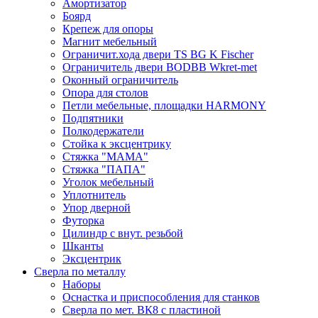
Амортизатор
Боярд
Крепеж для опоры
Магнит мебельный
Ограничит.хода двери TS BG K Fischer
Ограничитель двери BODBB Wkret-met
Оконный ограничитель
Опора для столов
Петли мебельные, площадки HARMONY
Подпятники
Полкодержатели
Стойка к эксцентрику
Стяжка "МАМА"
Стяжка "ПАПА"
Уголок мебельный
Уплотнитель
Упор дверной
Футорка
Цилиндр с внут. резьбой
Шканты
Эксцентрик
Сверла по металлу
Наборы
Оснастка и приспособления для станков
Сверла по мет. ВК8 с пластиной