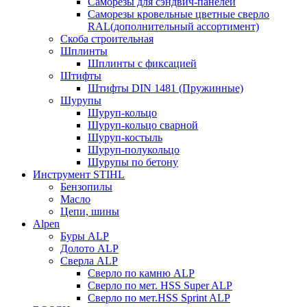
Саморезы для сэндвич-панелей
Саморезы кровельные цветные сверло
RAL(дополнительный ассортимент)
Скоба строительная
Шплинты
Шплинты с фиксацией
Штифты
Штифты DIN 1481 (Пружинные)
Шурупы
Шуруп-кольцо
Шуруп-кольцо сварной
Шуруп-костыль
Шуруп-полукольцо
Шурупы по бетону
Инструмент STIHL
Бензопилы
Масло
Цепи, шины
Alpen
Буры ALP
Долото ALP
Сверла ALP
Сверло по камню ALP
Сверло по мет. HSS Super ALP
Сверло по мет.HSS Sprint ALP