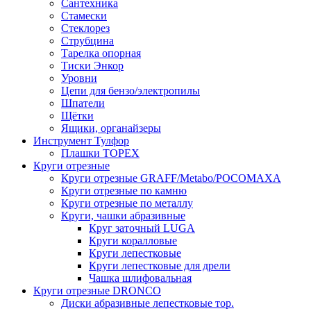
Сантехника
Стамески
Стеклорез
Струбцина
Тарелка опорная
Тиски Энкор
Уровни
Цепи для бензо/электропилы
Шпатели
Щётки
Ящики, органайзеры
Инструмент Тулфор
Плашки ТОРЕХ
Круги отрезные
Круги отрезные GRAFF/Metabo/РОСОМАХА
Круги отрезные по камню
Круги отрезные по металлу
Круги, чашки абразивные
Круг заточный LUGA
Круги коралловые
Круги лепестковые
Круги лепестковые для дрели
Чашка шлифовальная
Круги отрезные DRONCO
Диски абразивные лепестковые тор.