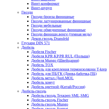
Винт-конфирмат
Винт-шуруп
Гвозди
Гвозди бронза финишные
Гвозди латунированные финишные
Гвозди мебельные
Гвозди обмедненные финишные
Гвозди финишн.венге (темная медь)
Декор.гвоздь Dransfeld
Глухари DIN 571
Дюбель
Дюбеля Fischer
Дюбеля KPR,KP,PR,RUL (Польша)
Дюбеля Mungo (Швейцария)
Дюбель TOX
Дюбель для крепления термоизоляции T-krep
Дюбель для ПБ/ГК (Дрива,бабочка,ПБ)
Дюбель метал./Дюб.MOL
Дюбель хомут
Дюбель цветной (Китай/Россия)
Дюбель-гвоздь
Дюбель-гвоздь Техкреп SML,SMG
Дюбель-гвоздь Fischer
Дюбель-гвоздь Mungo
Дюбель-гвоздь Sormat