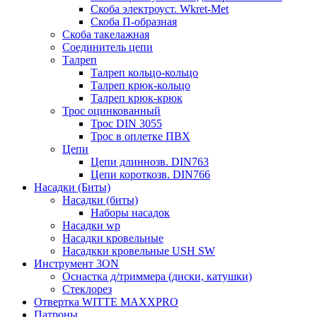
Скоба электроуст. Wkret-Met
Скоба П-образная
Скоба такелажная
Соединитель цепи
Талреп
Талреп кольцо-кольцо
Талреп крюк-кольцо
Талреп крюк-крюк
Трос оцинкованный
Трос DIN 3055
Трос в оплетке ПВХ
Цепи
Цепи длиннозв. DIN763
Цепи короткозв. DIN766
Насадки (Биты)
Насадки (биты)
Наборы насадок
Насадки wp
Насадки кровельные
Насадкки кровельные USH SW
Инструмент 3ON
Оснастка д/триммера (диски, катушки)
Стеклорез
Отвертка WITTE MAXXPRO
Патроны