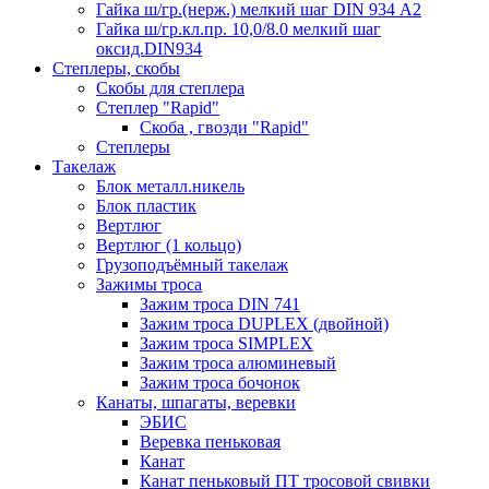
Гайка ш/гр.(нерж.) мелкий шаг DIN 934 А2
Гайка ш/гр.кл.пр. 10,0/8.0 мелкий шаг
оксид.DIN934
Степлеры, скобы
Скобы для степлера
Степлер "Rapid"
Скоба , гвозди "Rapid"
Степлеры
Такелаж
Блок металл.никель
Блок пластик
Вертлюг
Вертлюг (1 кольцо)
Грузоподъёмный такелаж
Зажимы троса
Зажим троса DIN 741
Зажим троса DUPLEX (двойной)
Зажим троса SIMPLEX
Зажим троса алюминевый
Зажим троса бочонок
Канаты, шпагаты, веревки
ЭБИС
Веревка пеньковая
Канат
Канат пеньковый ПТ тросовой свивки