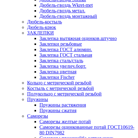
Дюбель-гвоздь Wkret-met
Дюбель-гвоздь метал.
Дюбель-гвоздь монтажный
Дюбель-костыль
Дюбель-крюк
ЗАКЛЕПКИ
Заклепка вытяжная оцинков.штучно
Заклепки резьбовые
Заклепка ГОСТ алюмин.
Заклепка ГОСТ стальная
Заклепка сталь/сталь
Заклепка увелич.борт.
Заклепка цветная
Заклепки Fischer
Кольцо с метрической резьбой
Костыль с метрической резьбой
Полукольцо с метрической резьбой
Пружины
Пружины растяжения
Пружины сжатия
Саморезы
Саморезы желтые потай
Саморезы оцинкованные потай ГОСТ10619-
80 DIN7982