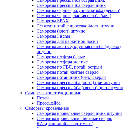
Саморезы прессшайба острая цинк
Саморезы прессшайба сверло цинк
Саморезы черные, крупная резьба (дерево)
Саморезы черные, частая резьба (мет.)
Cаморезы SPAX
С/з желт.потай с просечкой/torx штучно
Саморезы (клоп) штучно
Саморезы Fischer
Саморезы для паркетной доски
Саморезы желтые, крупная резьба (дерево)
штучно
Саморезы п/сфера белые
Саморезы п/сфера желтые
Саморезы по ГВЛ, потай, острый
Саморезы потай желтые сверло
Саморезы потай цинк (бел.) сверло
Саморезы прессшайба (остр.) цвет.штучно
Саморезы прессшайба (сверло) цвет.штучно
Саморезы конструкционные
Потай
Прессшайба
Саморезы кровельные
Саморезы кровельные сверло цинк штучно
Саморезы кровельные цветные сверло
RAL(основной ассортимент)