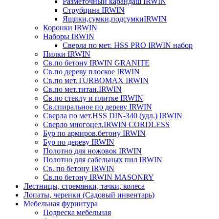
Разметочный карандаш IRWIN
Струбцина IRWIN
Ящики,сумки,подсумкиIRWIN
Коронки IRWIN
Наборы IRWIN
Сверла по мет. HSS PRO IRWIN набор
Пилки IRWIN
Св.по бетону IRWIN GRANITE
Св.по дереву плоское IRWIN
Св.по мет.TURBOMAX IRWIN
Св.по мет.титан.IRWIN
Св.по стеклу и плитке IRWIN
Св.спиральное по дереву IRWIN
Сверла по мет.HSS DIN-340 (удл.) IRWIN
Сверло многоцел.IRWIN CORDLESS
Бур по армиров.бетону IRWIN
Бур по дереву IRWIN
Полотно для ножовок IRWIN
Полотно для сабельных пил IRWIN
Св. по бетону IRWIN
Св.по бетону IRWIN MASONRY
Лестницы, стремянки, тачки, колеса
Лопаты, черенки (Садовый инвентарь)
Мебельная фурнитура
Подвеска мебельная