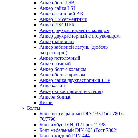
Анкер-болт LSB
Анкер-гайка LSI
Анкер-клиновой АК
Анкер 4-х сегментный
Анкер FISCHER
Анкер двухраспорный с кольцом
Анкер двухраспорный с полукольцом
Анкер забивной
Анкер забивной латунь (дюбель
лат.распорн.)
Анкер потолочный
Анкер рамный
Анкер-болт с кольцом
Анкер-болт с крюком
Анкер-гайка двухраспорный LTP
Анкер-клин
Анкер-крюк прямой(костыль)
Анкера Sormat
Китай
Болты
Болт шестигранный DIN 933 Гост 7805-
70/7798
Болт имбус DIN 912 Гост 11738
Болт мебельный DIN 603 (Гост 7802)
Болт откидной DIN 444