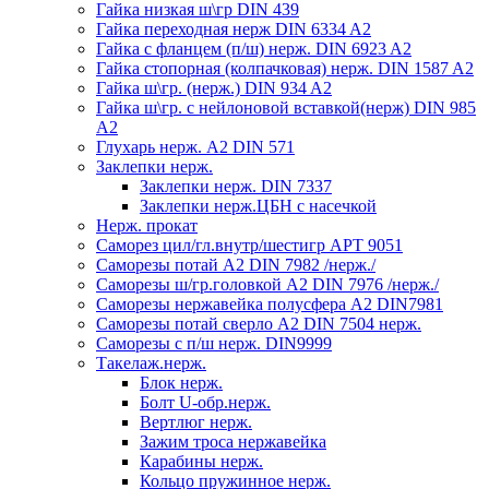
Гайка низкая ш\гр DIN 439
Гайка переходная нерж DIN 6334 A2
Гайка с фланцем (п/ш) нерж. DIN 6923 A2
Гайка стопорная (колпачковая) нерж. DIN 1587 A2
Гайка ш\гр. (нерж.) DIN 934 A2
Гайка ш\гр. с нейлоновой вставкой(нерж) DIN 985
A2
Глухарь нерж. А2 DIN 571
Заклепки нерж.
Заклепки нерж. DIN 7337
Заклепки нерж.ЦБН с насечкой
Нерж. прокат
Саморез цил/гл.внутр/шестигр АРТ 9051
Саморезы потай А2 DIN 7982 /нерж./
Саморезы ш/гр.головкой А2 DIN 7976 /нерж./
Саморезы нержавейка полусфера А2 DIN7981
Саморезы потай сверло А2 DIN 7504 нерж.
Саморезы с п/ш нерж. DIN9999
Такелаж.нерж.
Блок нерж.
Болт U-обр.нерж.
Вертлюг нерж.
Зажим троса нержавейка
Карабины нерж.
Кольцо пружинное нерж.