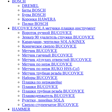
BOSCH
DREMEL
Биты BOSCH
Буры BOSCH
Коронки HAWERA
Пилки BOSCH
BUCOVICE/SOLA метчики,плашки,инструмент
Вороток ручной BUCOVICE
Зенкер 90 удалитель стружки BUCOVICE
Карандаши, чертилки SOLA/KINEX
Коническое сверло BUCOVICE
Метчик BUCOVICE
Метчик гаечный BUCOVICE
Метчик д/глухих отверстий BUCOVICE
Метчик по нерж BUCOVICE
Метчик по нерж RUKO HSS-Co5
Метчик трубная резьба BUCOVICE
Наборы BUCOVICE
Плашка по нержавейке
Плашки BUCOVICE
Плашки трубная резьба BUCOVICE
Плашкодержатель BUCOVICE
Рулетки, линейки SOLA
Сверло ступенчатое BUCOVICE
HAMMER