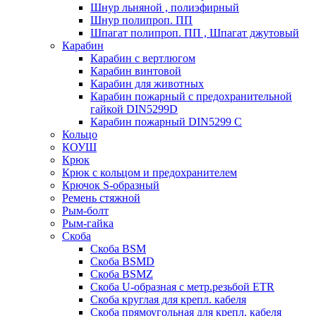
Шнур льняной , полиэфирный
Шнур полипроп. ПП
Шпагат полипроп. ПП , Шпагат джутовый
Карабин
Карабин c вертлюгом
Карабин винтовой
Карабин для животных
Карабин пожарный c предохранительной
гайкой DIN5299D
Карабин пожарный DIN5299 C
Кольцо
КОУШ
Крюк
Крюк с кольцом и предохранителем
Крючок S-образный
Ремень стяжной
Рым-болт
Рым-гайка
Скоба
Скоба BSM
Скоба BSMD
Скоба BSMZ
Скоба U-образная с метр.резьбой ETR
Скоба круглая для крепл. кабеля
Скоба прямоугольная для крепл. кабеля