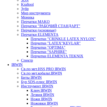
3ON
Kraftool
Зубр
Мир инструмента
Моника
Перчатки MAKO
Перчатки "РАБОЧИЙ СТАНДАРТ"
Перчатки (основные)
Перчатки ELEMENTA
Перчатки "CRINKLE LATEX NYLON"
Перчатки "LATEX"KEVLAR"
Перчатки "OPTIMA"
Перчатки "SAPHIRE"
Перчатки ELEMENTA TEKNIX
Спектр
IRWIN
Св.по мет.HSS PRO IRWIN
Св.по мет.кобальт.IRWIN
Биты IRWIN
Бур SDS-плюс IRWIN
Инструмент IRWIN
Ключ IRWIN
Лезвия IRWIN
Ножи IRWIN
Ножовки IRWIN