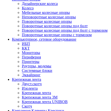
Дизайнерские колеса
Колесо
Мебельные колесные опоры
Неповоротные колесные опоры
Поворотные колесные опоры
Поворотные колесные опоры под болт
Поворотные колесные опоры под болт с тормозом
Поворотные колесные опоры с тормозом
Компьютерное, сетевое оборудование
ИБП
ККТ
Мониторы
Периферия
Принтеры
Роутеры, модемы
Системные блоки
Эквайринг
Крепежная лента
Двуст.скотч
Изолента
Крепежная лента
Крепежная лента 3М
Крепежная лента UNIBOB
Скотч
Крепления.Клямеры.Крестики.