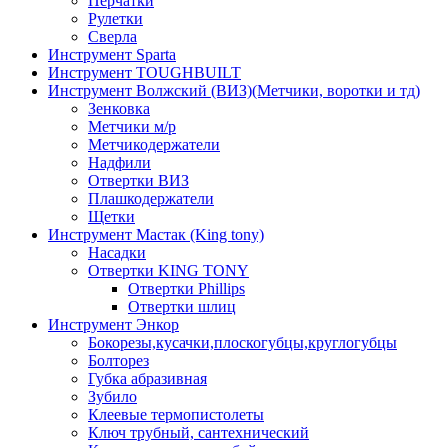
Перчатки
Рулетки
Сверла
Инструмент Sparta
Инструмент TOUGHBUILT
Инструмент Волжский (ВИЗ)(Метчики, воротки и тд)
Зенковка
Метчики м/р
Метчикодержатели
Надфили
Отвертки ВИЗ
Плашкодержатели
Щетки
Инструмент Мастак (King tony)
Насадки
Отвертки KING TONY
Отвертки Phillips
Отвертки шлиц
Инструмент Энкор
Бокорезы,кусачки,плоскогубцы,круглогубцы
Болторез
Губка абразивная
Зубило
Клеевые термопистолеты
Ключ трубный, сантехнический