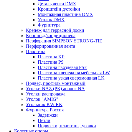
Деталь,лента DMX
Кронштейн д/стойки
Монтажная пластина DMX
Уголок DMX
Фурнитура
Крепеж для террасной доски
Кроншт.д/кондиционера
Перфорация SIMPSON STRONG-TIE
Перфорированная лента
Пластина
Пластина KP
Пластина PS
Пластина гвоздевая PSE
Пластина крепежная мебельная LW
Пластина узкая сверхмощная LK
Подвес, профиль монтажный
Уголки NAZ (РК) аналог NA
Уголки распродажа
Уголок "AMIG"
Угольник KW RK
Фурнитура Россия
Задвижки
Петли
Подвески, пластины, уголки
Колесные опоры