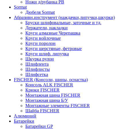
Ножи д/рубанка РВ
Sormat
Дюбеля Sormat
Абразивн.инструмент (наждачки,липучки,шкурки)
Бруски шлифовальные, заточные и тд.
Держатели, накладки
Круги алмазные Черепашка
Круги войлочные
Круги поролон
Круги шерстяные, фетровые
Круги шлиф. липучка
Шкурка рулон
Шлифлента
Шлифлисты
Шлифсетка
FISCHER (Консоли, шины, оснастка)
Консоль ALK FISCHER
Крюки FISCHER
Монтажная шина FISCHER
Монтажная шина Б/У
Монтажные элементы FISCHER
Шайба FISCHER
Алюминий
Батарейки
Батарейки GP