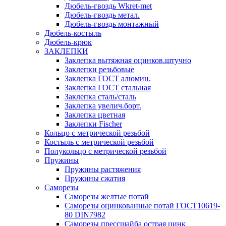
Дюбель-гвоздь Wkret-met
Дюбель-гвоздь метал.
Дюбель-гвоздь монтажный
Дюбель-костыль
Дюбель-крюк
ЗАКЛЕПКИ
Заклепка вытяжная оцинков.штучно
Заклепки резьбовые
Заклепка ГОСТ алюмин.
Заклепка ГОСТ стальная
Заклепка сталь/сталь
Заклепка увелич.борт.
Заклепка цветная
Заклепки Fischer
Кольцо с метрической резьбой
Костыль с метрической резьбой
Полукольцо с метрической резьбой
Пружины
Пружины растяжения
Пружины сжатия
Саморезы
Саморезы желтые потай
Саморезы оцинкованные потай ГОСТ10619-
80 DIN7982
Саморезы прессшайба острая цинк