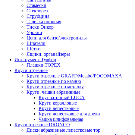
Стамески
Стеклорез
Струбцина
Тарелка опорная
Тиски Энкор
Уровни
Цепи для бензо/электропилы
Шпатели
Щётки
Ящики, органайзеры
Инструмент Тулфор
Плашки ТОРЕХ
Круги отрезные
Круги отрезные GRAFF/Metabo/РОСОМАХА
Круги отрезные по камню
Круги отрезные по металлу
Круги, чашки абразивные
Круг заточный LUGA
Круги коралловые
Круги лепестковые
Круги лепестковые для дрели
Чашка шлифовальная
Круги отрезные DRONCO
Диски абразивные лепестковые тор.