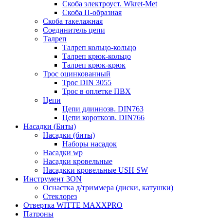
Скоба электроуст. Wkret-Met
Скоба П-образная
Скоба такелажная
Соединитель цепи
Талреп
Талреп кольцо-кольцо
Талреп крюк-кольцо
Талреп крюк-крюк
Трос оцинкованный
Трос DIN 3055
Трос в оплетке ПВХ
Цепи
Цепи длиннозв. DIN763
Цепи короткозв. DIN766
Насадки (Биты)
Насадки (биты)
Наборы насадок
Насадки wp
Насадки кровельные
Насадкки кровельные USH SW
Инструмент 3ON
Оснастка д/триммера (диски, катушки)
Стеклорез
Отвертка WITTE MAXXPRO
Патроны