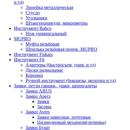
и тд)
Линейка металлическая
Стусло
Угольники
Штангенциркули, микрометры
Инструмент Bahco
Нож универсальный
MUPRO
Муфта резьбовая
Шпилька резьбовая оцинк. MUPRO
Инструмент Fiskars
Инструмент Fit
Адаптеры (быстросъем, унив. и тд)
Диски радиальные
Коронки
Ручной инструмент (бокорезы, молотки и тд)
Замки, петли гаражн., ушки, шпингалеты
Замки ABUS
Замки Apecs
Замки
Засовы
Замки Avers
Замки навесные, почтовые
Цилиндровый механизм(личинка)
Замки Булат