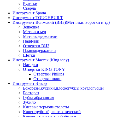
Рулетки
Сверла
Инструмент Sparta
Инструмент TOUGHBUILT
Инструмент Волжский (ВИЗ)(Метчики, воротки и тд)
Зенковка
Метчики м/р
Метчикодержатели
Надфили
Отвертки ВИЗ
Плашкодержатели
Щетки
Инструмент Мастак (King tony)
Насадки
Отвертки KING TONY
Отвертки Phillips
Отвертки шлиц
Инструмент Энкор
Бокорезы,кусачки,плоскогубцы,круглогубцы
Болторез
Губка абразивная
Зубило
Клеевые термопистолеты
Ключ трубный, сантехнический
Ключи, головки, пробойники