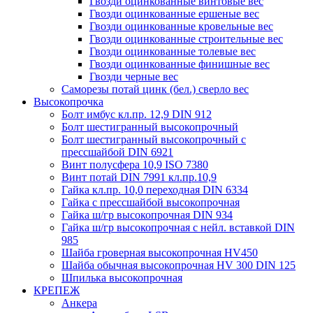
Гвозди оцинкованные винтовые вес
Гвозди оцинкованные ершеные вес
Гвозди оцинкованные кровельные вес
Гвозди оцинкованные строительные вес
Гвозди оцинкованные толевые вес
Гвозди оцинкованные финишные вес
Гвозди черные вес
Саморезы потай цинк (бел.) сверло вес
Высокопрочка
Болт имбус кл.пр. 12,9 DIN 912
Болт шестигранный высокопрочный
Болт шестигранный высокопрочный с
прессшайбой DIN 6921
Винт полусфера 10,9 ISO 7380
Винт потай DIN 7991 кл.пр.10,9
Гайка кл.пр. 10,0 переходная DIN 6334
Гайка с прессшайбой высокопрочная
Гайка ш/гр высокопрочная DIN 934
Гайка ш/гр высокопрочная с нейл. вставкой DIN
985
Шайба гроверная высокопрочная HV450
Шайба обычная высокопрочная HV 300 DIN 125
Шпилька высокопрочная
КРЕПЕЖ
Анкера