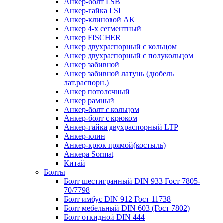
Анкер-болт LSB
Анкер-гайка LSI
Анкер-клиновой АК
Анкер 4-х сегментный
Анкер FISCHER
Анкер двухраспорный с кольцом
Анкер двухраспорный с полукольцом
Анкер забивной
Анкер забивной латунь (дюбель
лат.распорн.)
Анкер потолочный
Анкер рамный
Анкер-болт с кольцом
Анкер-болт с крюком
Анкер-гайка двухраспорный LTP
Анкер-клин
Анкер-крюк прямой(костыль)
Анкера Sormat
Китай
Болты
Болт шестигранный DIN 933 Гост 7805-
70/7798
Болт имбус DIN 912 Гост 11738
Болт мебельный DIN 603 (Гост 7802)
Болт откидной DIN 444