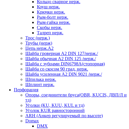
Кольцо сварное нерж.
Коуш нерж.
Крючки нерж.
Рым-болт нерж.
Рым-гайка нерж.
Скобы нерж.
Талреп нерж.
Трос (нерж.)
Трубы (нерж)
Цепь нерж.А2
Шайба гроверная А2 DIN 127/нерж./
Шайба обычная А2 DIN 125 /нерж./
Шайба с зубцами DIN6798А(стопорная)
Шайба со скосом 90 град, нерж.
Шайба усиленная А2 DIN 9021 /нерж./
Шпилька нерж.
Шплинт нерж.
Перфорация
Опоры, соединители бруса(OBR, KUCIS, ДВП/Л и
тд)
Уголки (KU, KUU, KUL и тд)
Уголок KUR равносторонний
ARH (Анкер регулируемый по высоте)
Domax
DMX