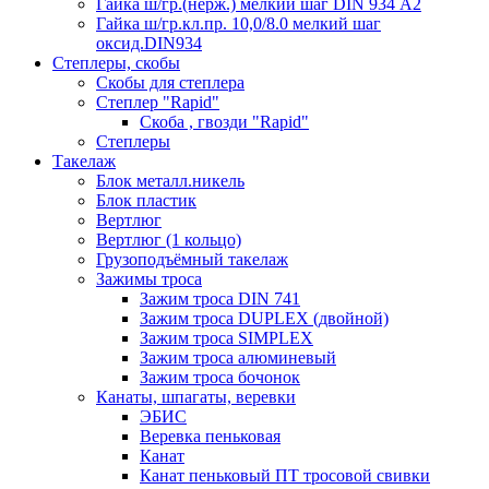
Гайка ш/гр.(нерж.) мелкий шаг DIN 934 А2
Гайка ш/гр.кл.пр. 10,0/8.0 мелкий шаг
оксид.DIN934
Степлеры, скобы
Скобы для степлера
Степлер "Rapid"
Скоба , гвозди "Rapid"
Степлеры
Такелаж
Блок металл.никель
Блок пластик
Вертлюг
Вертлюг (1 кольцо)
Грузоподъёмный такелаж
Зажимы троса
Зажим троса DIN 741
Зажим троса DUPLEX (двойной)
Зажим троса SIMPLEX
Зажим троса алюминевый
Зажим троса бочонок
Канаты, шпагаты, веревки
ЭБИС
Веревка пеньковая
Канат
Канат пеньковый ПТ тросовой свивки