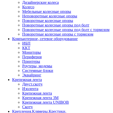
Дизайнерские колеса
Колесо
Мебельные колесные опоры
Неповоротные колесные опоры
Поворотные колесные опоры
Поворотные колесные опоры под болт
Поворотные колесные опоры под болт с тормозом
Поворотные колесные опоры с тормозом
Компьютерное, сетевое оборудование
ИБП
ККТ
Мониторы
Периферия
Принтеры
Роутеры, модемы
Системные блоки
Эквайринг
Крепежная лента
Двуст.скотч
Изолента
Крепежная лента
Крепежная лента 3М
Крепежная лента UNIBOB
Скотч
Крепления.Клямеры.Крестики.