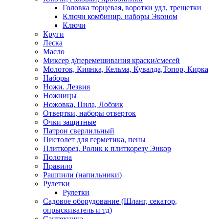
Головка торцевая, воротки удл, трещетки
Ключи комбинир. наборы Эконом
Ключи
Круги
Леска
Масло
Миксер д/перемешивания краски/смесей
Молоток, Киянка, Кельма, Кувалда,Топор, Кирка
Наборы
Ножи. Лезвия
Ножницы
Ножовка, Пила, Лобзик
Отвертки, наборы отверток
Очки защитные
Патрон сверлильный
Пистолет для герметика, пены
Плиткорез, Ролик к плиткорезу Энкор
Полотна
Правило
Рашпили (напильники)
Рулетки
Рулетки
Садовое оборудование (Шланг, секатор,
опрыскиватель и тд)
Сантехника