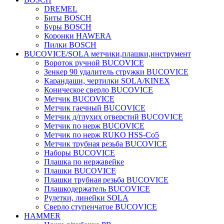
DREMEL
Биты BOSCH
Буры BOSCH
Коронки HAWERA
Пилки BOSCH
BUCOVICE/SOLA метчики,плашки,инструмент
Вороток ручной BUCOVICE
Зенкер 90 удалитель стружки BUCOVICE
Карандаши, чертилки SOLA/KINEX
Коническое сверло BUCOVICE
Метчик BUCOVICE
Метчик гаечный BUCOVICE
Метчик д/глухих отверстий BUCOVICE
Метчик по нерж BUCOVICE
Метчик по нерж RUKO HSS-Co5
Метчик трубная резьба BUCOVICE
Наборы BUCOVICE
Плашка по нержавейке
Плашки BUCOVICE
Плашки трубная резьба BUCOVICE
Плашкодержатель BUCOVICE
Рулетки, линейки SOLA
Сверло ступенчатое BUCOVICE
HAMMER