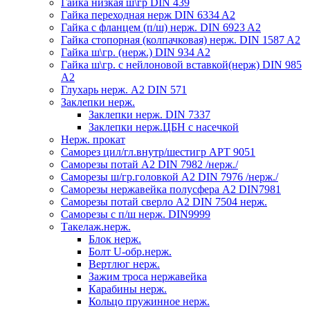
Гайка низкая ш\гр DIN 439
Гайка переходная нерж DIN 6334 A2
Гайка с фланцем (п/ш) нерж. DIN 6923 A2
Гайка стопорная (колпачковая) нерж. DIN 1587 A2
Гайка ш\гр. (нерж.) DIN 934 A2
Гайка ш\гр. с нейлоновой вставкой(нерж) DIN 985
A2
Глухарь нерж. А2 DIN 571
Заклепки нерж.
Заклепки нерж. DIN 7337
Заклепки нерж.ЦБН с насечкой
Нерж. прокат
Саморез цил/гл.внутр/шестигр АРТ 9051
Саморезы потай А2 DIN 7982 /нерж./
Саморезы ш/гр.головкой А2 DIN 7976 /нерж./
Саморезы нержавейка полусфера А2 DIN7981
Саморезы потай сверло А2 DIN 7504 нерж.
Саморезы с п/ш нерж. DIN9999
Такелаж.нерж.
Блок нерж.
Болт U-обр.нерж.
Вертлюг нерж.
Зажим троса нержавейка
Карабины нерж.
Кольцо пружинное нерж.