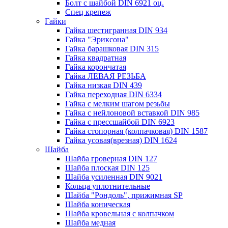
Болт с шайбой DIN 6921 оц.
Спец крепеж
Гайки
Гайка шестигранная DIN 934
Гайка "Эриксона"
Гайка барашковая DIN 315
Гайка квадратная
Гайка корончатая
Гайка ЛЕВАЯ РЕЗЬБА
Гайка низкая DIN 439
Гайка переходная DIN 6334
Гайка с мелким шагом резьбы
Гайка с нейлоновой вставкой DIN 985
Гайка с прессшайбой DIN 6923
Гайка стопорная (колпачковая) DIN 1587
Гайка усовая(врезная) DIN 1624
Шайба
Шайба гроверная DIN 127
Шайба плоская DIN 125
Шайба усиленная DIN 9021
Кольца уплотнительные
Шайба "Рондоль", прижимная SP
Шайба коническая
Шайба кровельная с колпачком
Шайба медная