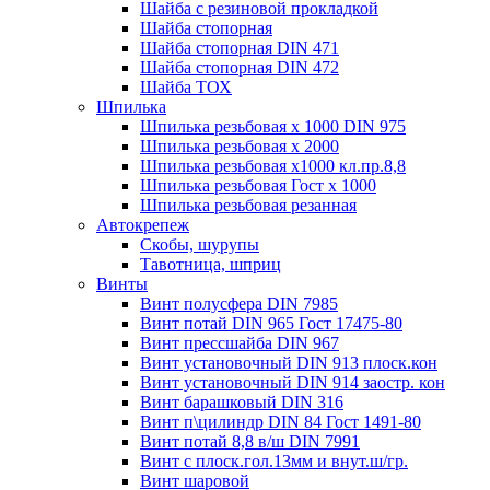
Шайба с резиновой прокладкой
Шайба стопорная
Шайба стопорная DIN 471
Шайба стопорная DIN 472
Шайба ТОХ
Шпилька
Шпилька резьбовая х 1000 DIN 975
Шпилька резьбовая х 2000
Шпилька резьбовая х1000 кл.пр.8,8
Шпилька резьбовая Гост х 1000
Шпилька резьбовая резанная
Автокрепеж
Скобы, шурупы
Тавотница, шприц
Винты
Винт полусфера DIN 7985
Винт потай DIN 965 Гост 17475-80
Винт прессшайба DIN 967
Винт установочный DIN 913 плоск.кон
Винт установочный DIN 914 заостр. кон
Винт барашковый DIN 316
Винт п\цилиндр DIN 84 Гост 1491-80
Винт потай 8,8 в/ш DIN 7991
Винт с плоск.гол.13мм и внут.ш/гр.
Винт шаровой