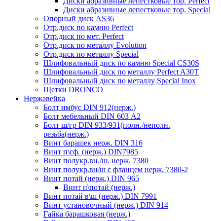
Диски абразивные лепестковые тор. Perfect
Диски абразивные лепестковые тор. Speciаl
Опорный диск AS36
Отр.диск по камню Perfect
Отр.диск по мет. Perfect
Отр.диск по металлу Evolution
Отр.диск по металлу Special
Шлифовальный диск по камню Special CS30S
Шлифовальный диск по металлу Perfect A30T
Шлифовальный диск по металлу Special Inox
Щетки DRONCO
Нержавейка
Болт имбус DIN 912(нерж.)
Болт мебельный DIN 603 А2
Болт ш/гр DIN 933/931(полн./неполн.
резьба(нерж.)
Винт барашек нерж. DIN 316
Винт п\сф. (нерж.) DIN7985
Винт полукр.вн./ш. нерж. 7380
Винт полукр.вн/ш с фланцем нерж. 7380-2
Винт потай (нерж.) DIN 965
Винт п\потай (нерж.)
Винт потай в\ш (нерж.) DIN 7991
Винт установочный (нерж.) DIN 914
Гайка барашковая (нерж.)