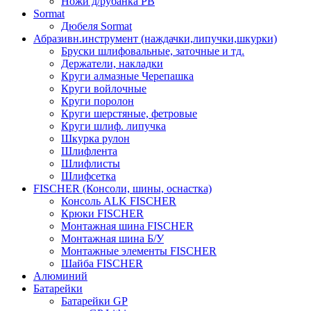
Ножи д/рубанка РВ
Sormat
Дюбеля Sormat
Абразивн.инструмент (наждачки,липучки,шкурки)
Бруски шлифовальные, заточные и тд.
Держатели, накладки
Круги алмазные Черепашка
Круги войлочные
Круги поролон
Круги шерстяные, фетровые
Круги шлиф. липучка
Шкурка рулон
Шлифлента
Шлифлисты
Шлифсетка
FISCHER (Консоли, шины, оснастка)
Консоль ALK FISCHER
Крюки FISCHER
Монтажная шина FISCHER
Монтажная шина Б/У
Монтажные элементы FISCHER
Шайба FISCHER
Алюминий
Батарейки
Батарейки GP