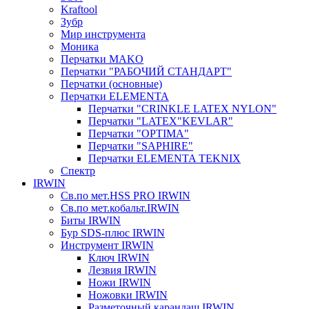
Kraftool
Зубр
Мир инструмента
Моника
Перчатки MAKO
Перчатки "РАБОЧИЙ СТАНДАРТ"
Перчатки (основные)
Перчатки ELEMENTA
Перчатки "CRINKLE LATEX NYLON"
Перчатки "LATEX"KEVLAR"
Перчатки "OPTIMA"
Перчатки "SAPHIRE"
Перчатки ELEMENTA TEKNIX
Спектр
IRWIN
Св.по мет.HSS PRO IRWIN
Св.по мет.кобальт.IRWIN
Биты IRWIN
Бур SDS-плюс IRWIN
Инструмент IRWIN
Ключ IRWIN
Лезвия IRWIN
Ножи IRWIN
Ножовки IRWIN
Разметочный карандаш IRWIN