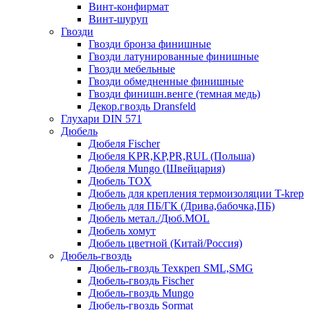
Винт-конфирмат
Винт-шуруп
Гвозди
Гвозди бронза финишные
Гвозди латунированные финишные
Гвозди мебельные
Гвозди обмедненные финишные
Гвозди финишн.венге (темная медь)
Декор.гвоздь Dransfeld
Глухари DIN 571
Дюбель
Дюбеля Fischer
Дюбеля KPR,KP,PR,RUL (Польша)
Дюбеля Mungo (Швейцария)
Дюбель TOX
Дюбель для крепления термоизоляции T-krep
Дюбель для ПБ/ГК (Дрива,бабочка,ПБ)
Дюбель метал./Дюб.MOL
Дюбель хомут
Дюбель цветной (Китай/Россия)
Дюбель-гвоздь
Дюбель-гвоздь Техкреп SML,SMG
Дюбель-гвоздь Fischer
Дюбель-гвоздь Mungo
Дюбель-гвоздь Sormat