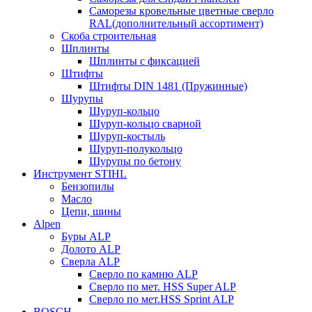
Саморезы кровельные цветные сверло
RAL(дополнительный ассортимент)
Скоба строительная
Шплинты
Шплинты с фиксацией
Штифты
Штифты DIN 1481 (Пружинные)
Шурупы
Шуруп-кольцо
Шуруп-кольцо сварной
Шуруп-костыль
Шуруп-полукольцо
Шурупы по бетону
Инструмент STIHL
Бензопилы
Масло
Цепи, шины
Alpen
Буры ALP
Долото ALP
Сверла ALP
Сверло по камню ALP
Сверло по мет. HSS Super ALP
Сверло по мет.HSS Sprint ALP
BOSCH