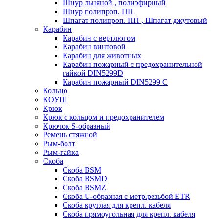
Шнур льняной , полиэфирный
Шнур полипроп. ПП
Шпагат полипроп. ПП , Шпагат джутовый
Карабин
Карабин c вертлюгом
Карабин винтовой
Карабин для животных
Карабин пожарный c предохранительной
гайкой DIN5299D
Карабин пожарный DIN5299 C
Кольцо
КОУШ
Крюк
Крюк с кольцом и предохранителем
Крючок S-образный
Ремень стяжной
Рым-болт
Рым-гайка
Скоба
Скоба BSM
Скоба BSMD
Скоба BSMZ
Скоба U-образная с метр.резьбой ETR
Скоба круглая для крепл. кабеля
Скоба прямоугольная для крепл. кабеля