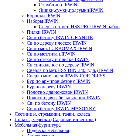
Струбцина IRWIN
Ящики,сумки,подсумкиIRWIN
Коронки IRWIN
Наборы IRWIN
Сверла по мет. HSS PRO IRWIN набор
Пилки IRWIN
Св.по бетону IRWIN GRANITE
Св.по дереву плоское IRWIN
Св.по мет.TURBOMAX IRWIN
Св.по мет.титан.IRWIN
Св.по стеклу и плитке IRWIN
Св.спиральное по дереву IRWIN
Сверла по мет.HSS DIN-340 (удл.) IRWIN
Сверло многоцел.IRWIN CORDLESS
Бур по армиров.бетону IRWIN
Бур по дереву IRWIN
Полотно для ножовок IRWIN
Полотно для сабельных пил IRWIN
Св. по бетону IRWIN
Св.по бетону IRWIN MASONRY
Лестницы, стремянки, тачки, колеса
Лопаты, черенки (Садовый инвентарь)
Мебельная фурнитура
Подвеска мебельная
Амортизатор