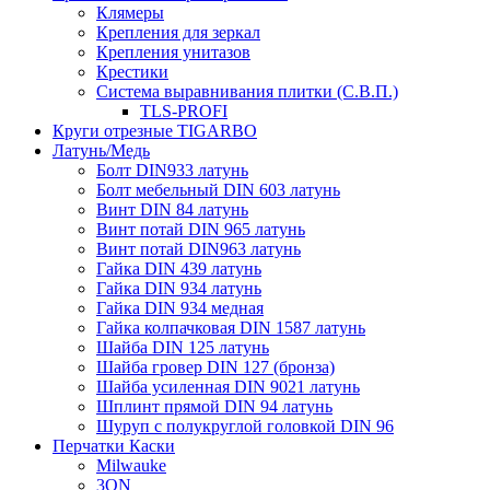
Клямеры
Крепления для зеркал
Крепления унитазов
Крестики
Система выравнивания плитки (С.В.П.)
TLS-PROFI
Круги отрезные TIGARBO
Латунь/Медь
Болт DIN933 латунь
Болт мебельный DIN 603 латунь
Винт DIN 84 латунь
Винт потай DIN 965 латунь
Винт потай DIN963 латунь
Гайка DIN 439 латунь
Гайка DIN 934 латунь
Гайка DIN 934 медная
Гайка колпачковая DIN 1587 латунь
Шайба DIN 125 латунь
Шайба гровер DIN 127 (бронза)
Шайба усиленная DIN 9021 латунь
Шплинт прямой DIN 94 латунь
Шуруп с полукруглой головкой DIN 96
Перчатки Каски
Milwauke
3ON