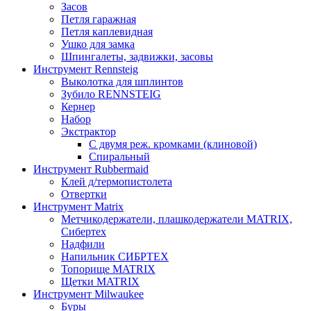
Засов
Петля гаражная
Петля каплевидная
Ушко для замка
Шпингалеты, задвижки, засовы
Инструмент Rennsteig
Выколотка для шплинтов
Зубило RENNSTEIG
Кернер
Набор
Экстрактор
С двумя реж. кромками (клиновой)
Спиральный
Инструмент Rubbermaid
Клей д/термопистолета
Отвертки
Инструмент Matrix
Метчикодержатели, плашкодержатели MATRIX,
Сибертех
Надфили
Напильник СИБРТЕХ
Топорище MATRIX
Щетки MATRIX
Инструмент Milwaukee
Буры