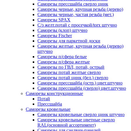
Саморезы прессшайба сверло цинк
Саморезы черные, крупная резьба (дерево)
Саморезы черные, частая резьба (мет.)
Cаморезы SPAX
С/з желт.потай с просечкой/torx штучно
Саморезы (клоп) штучно
Саморезы Fischer
Саморезы для паркетной доски
Саморезы желтые, крупная резьба (дерево)
штучно
Саморезы п/сфера белые
Саморезы п/сфера желтые
Саморезы по ГВЛ, потай, острый
Саморезы потай желтые сверло
Саморезы потай цинк (бел.) сверло
Саморезы прессшайба (остр.) цвет.штучно
Саморезы прессшайба (сверло) цвет.штучно
Саморезы конструкционные
Потай
Прессшайба
Саморезы кровельные
Саморезы кровельные сверло цинк штучно
Саморезы кровельные цветные сверло
RAL(основной ассортимент)
Саморезы для сэндвич-панелей