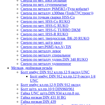
Сверла по мет. ВК8 цельные
Сверла по мет. ступеньчатые
Сверла по металлу Р6М5К5 (Тула кобальт)
Сверла по металлу х300мм (Tools77(Стронг))
Сверла по точкам сварки HSS-Co
Сверло по мет. HSS-Co RUKO
Сверло по мет. HSS-G RUKO
Сверло по мет. HSS-G TURBO DKM
Сверло по мет. HSS-R RUKO
Сверло по мет. твердосплав. ВК-20 RUKO
Сверло по мет. ш/гр хвост
Сверло по мет.Р6М5 (кл.А) TiN
Сверло по металлу левое
Сверло по металлу спиральное
Сверло по металлу удлин.DIN 340 RUKO
Сверло по металлу удлиненное
Мелкая, дюймовая резьба
Болт имбус DIN 912 кл.пр.12,9 оксид UNC
Болт имбус DIN 912 кл.пр.12,9 оксид 1/4
UNC
Болт имбус кл.пр.12,9 DIN 912 оксид
Болт ш/гр. кл.пр.10,9 DIN960/961
Гайка UNC ш/гр.DIN 934 кл.пр.8 оц.
Гайка низкая DIN 431 H BG
Гайка низкая DIN 439