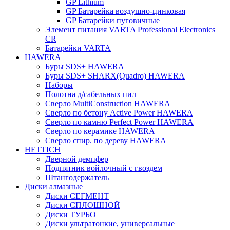
GP Lithium
GP Батарейка воздушно-цинковая
GP Батарейки пуговичные
Элемент питания VARTA Professional Electronics
CR
Батарейки VARTA
HAWERA
Буры SDS+ HAWERA
Буры SDS+ SHARX(Quadro) HAWERA
Наборы
Полотна д/сабельных пил
Сверло MultiConstruction HAWERA
Сверло по бетону Active Power HAWERA
Сверло по камню Perfect Power HAWERA
Сверло по керамике HAWERA
Сверло спир. по дереву HAWERA
HETTICH
Дверной демпфер
Подпятник войлочный с гвоздем
Штангодержатель
Диски алмазные
Диски СЕГМЕНТ
Диски СПЛОШНОЙ
Диски ТУРБО
Диски ультратонкие, универсальные