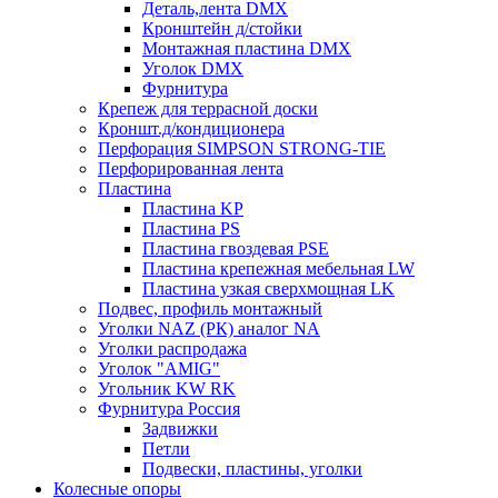
Деталь,лента DMX
Кронштейн д/стойки
Монтажная пластина DMX
Уголок DMX
Фурнитура
Крепеж для террасной доски
Кроншт.д/кондиционера
Перфорация SIMPSON STRONG-TIE
Перфорированная лента
Пластина
Пластина KP
Пластина PS
Пластина гвоздевая PSE
Пластина крепежная мебельная LW
Пластина узкая сверхмощная LK
Подвес, профиль монтажный
Уголки NAZ (РК) аналог NA
Уголки распродажа
Уголок "AMIG"
Угольник KW RK
Фурнитура Россия
Задвижки
Петли
Подвески, пластины, уголки
Колесные опоры