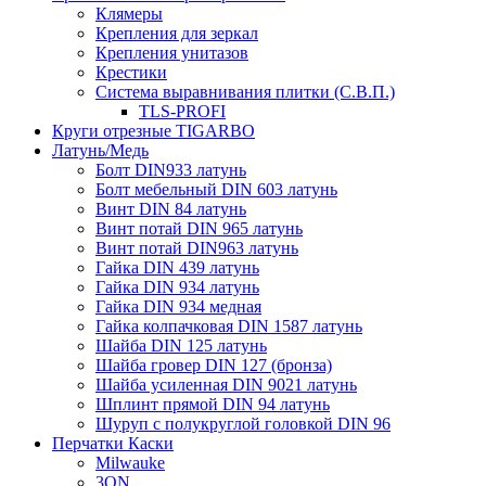
Клямеры
Крепления для зеркал
Крепления унитазов
Крестики
Система выравнивания плитки (С.В.П.)
TLS-PROFI
Круги отрезные TIGARBO
Латунь/Медь
Болт DIN933 латунь
Болт мебельный DIN 603 латунь
Винт DIN 84 латунь
Винт потай DIN 965 латунь
Винт потай DIN963 латунь
Гайка DIN 439 латунь
Гайка DIN 934 латунь
Гайка DIN 934 медная
Гайка колпачковая DIN 1587 латунь
Шайба DIN 125 латунь
Шайба гровер DIN 127 (бронза)
Шайба усиленная DIN 9021 латунь
Шплинт прямой DIN 94 латунь
Шуруп с полукруглой головкой DIN 96
Перчатки Каски
Milwauke
3ON