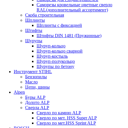
Саморезы кровельные цветные сверло
RAL(дополнительный ассортимент)
Скоба строительная
Шплинты
Шплинты с фиксацией
Штифты
Штифты DIN 1481 (Пружинные)
Шурупы
Шуруп-кольцо
Шуруп-кольцо сварной
Шуруп-костыль
Шуруп-полукольцо
Шурупы по бетону
Инструмент STIHL
Бензопилы
Масло
Цепи, шины
Alpen
Буры ALP
Долото ALP
Сверла ALP
Сверло по камню ALP
Сверло по мет. HSS Super ALP
Сверло по мет.HSS Sprint ALP