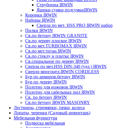
Струбцина IRWIN
Ящики,сумки,подсумкиIRWIN
Коронки IRWIN
Наборы IRWIN
Сверла по мет. HSS PRO IRWIN набор
Пилки IRWIN
Св.по бетону IRWIN GRANITE
Св.по дереву плоское IRWIN
Св.по мет.TURBOMAX IRWIN
Св.по мет.титан.IRWIN
Св.по стеклу и плитке IRWIN
Св.спиральное по дереву IRWIN
Сверла по мет.HSS DIN-340 (удл.) IRWIN
Сверло многоцел.IRWIN CORDLESS
Бур по армиров.бетону IRWIN
Бур по дереву IRWIN
Полотно для ножовок IRWIN
Полотно для сабельных пил IRWIN
Св. по бетону IRWIN
Св.по бетону IRWIN MASONRY
Лестницы, стремянки, тачки, колеса
Лопаты, черенки (Садовый инвентарь)
Мебельная фурнитура
Подвеска мебельная