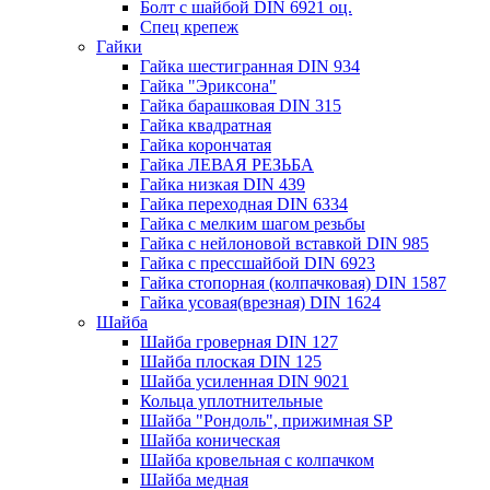
Болт с шайбой DIN 6921 оц.
Спец крепеж
Гайки
Гайка шестигранная DIN 934
Гайка "Эриксона"
Гайка барашковая DIN 315
Гайка квадратная
Гайка корончатая
Гайка ЛЕВАЯ РЕЗЬБА
Гайка низкая DIN 439
Гайка переходная DIN 6334
Гайка с мелким шагом резьбы
Гайка с нейлоновой вставкой DIN 985
Гайка с прессшайбой DIN 6923
Гайка стопорная (колпачковая) DIN 1587
Гайка усовая(врезная) DIN 1624
Шайба
Шайба гроверная DIN 127
Шайба плоская DIN 125
Шайба усиленная DIN 9021
Кольца уплотнительные
Шайба "Рондоль", прижимная SP
Шайба коническая
Шайба кровельная с колпачком
Шайба медная