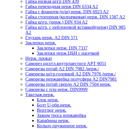
Гайка низкая ш\гр DIN 439
Гайка переходная нерж DIN 6334 A2
Гайка с фланцем (п/ш) нерж. DIN 6923 A2
Гайка стопорная (колпачковая) нерж. DIN 1587 A2
Гайка ш\гр. (нерж.) DIN 934 A2
Гайка ш\гр. с нейлоновой вставкой(нерж) DIN 985
A2
Глухарь нерж. А2 DIN 571
Заклепки нерж.
Заклепки нерж. DIN 7337
Заклепки нерж.ЦБН с насечкой
Нерж. прокат
Саморез цил/гл.внутр/шестигр АРТ 9051
Саморезы потай А2 DIN 7982 /нерж./
Саморезы ш/гр.головкой А2 DIN 7976 /нерж./
Саморезы нержавейка полусфера А2 DIN7981
Саморезы потай сверло А2 DIN 7504 нерж.
Саморезы с п/ш нерж. DIN9999
Такелаж.нерж.
Блок нерж.
Болт U-обр.нерж.
Вертлюг нерж.
Зажим троса нержавейка
Карабины нерж.
Кольцо пружинное нерж.