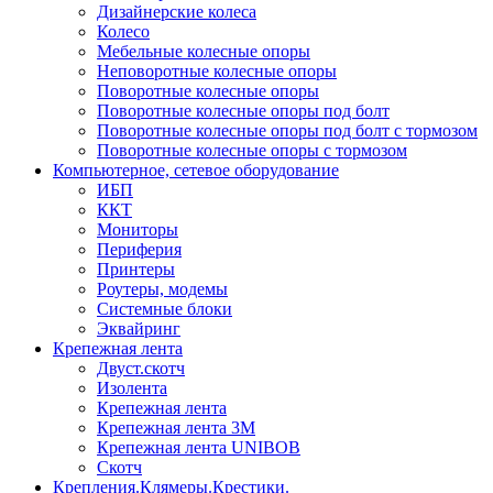
Дизайнерские колеса
Колесо
Мебельные колесные опоры
Неповоротные колесные опоры
Поворотные колесные опоры
Поворотные колесные опоры под болт
Поворотные колесные опоры под болт с тормозом
Поворотные колесные опоры с тормозом
Компьютерное, сетевое оборудование
ИБП
ККТ
Мониторы
Периферия
Принтеры
Роутеры, модемы
Системные блоки
Эквайринг
Крепежная лента
Двуст.скотч
Изолента
Крепежная лента
Крепежная лента 3М
Крепежная лента UNIBOB
Скотч
Крепления.Клямеры.Крестики.