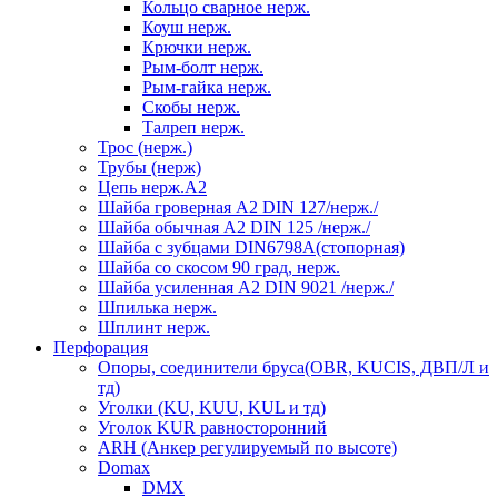
Кольцо сварное нерж.
Коуш нерж.
Крючки нерж.
Рым-болт нерж.
Рым-гайка нерж.
Скобы нерж.
Талреп нерж.
Трос (нерж.)
Трубы (нерж)
Цепь нерж.А2
Шайба гроверная А2 DIN 127/нерж./
Шайба обычная А2 DIN 125 /нерж./
Шайба с зубцами DIN6798А(стопорная)
Шайба со скосом 90 град, нерж.
Шайба усиленная А2 DIN 9021 /нерж./
Шпилька нерж.
Шплинт нерж.
Перфорация
Опоры, соединители бруса(OBR, KUCIS, ДВП/Л и
тд)
Уголки (KU, KUU, KUL и тд)
Уголок KUR равносторонний
ARH (Анкер регулируемый по высоте)
Domax
DMX