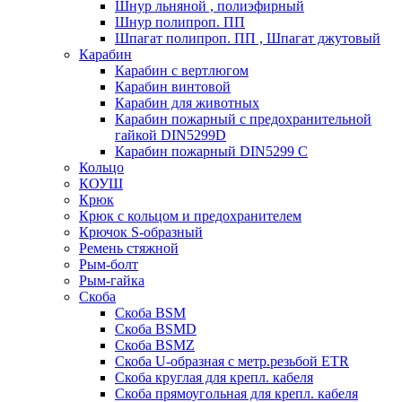
Шнур льняной , полиэфирный
Шнур полипроп. ПП
Шпагат полипроп. ПП , Шпагат джутовый
Карабин
Карабин c вертлюгом
Карабин винтовой
Карабин для животных
Карабин пожарный c предохранительной
гайкой DIN5299D
Карабин пожарный DIN5299 C
Кольцо
КОУШ
Крюк
Крюк с кольцом и предохранителем
Крючок S-образный
Ремень стяжной
Рым-болт
Рым-гайка
Скоба
Скоба BSM
Скоба BSMD
Скоба BSMZ
Скоба U-образная с метр.резьбой ETR
Скоба круглая для крепл. кабеля
Скоба прямоугольная для крепл. кабеля