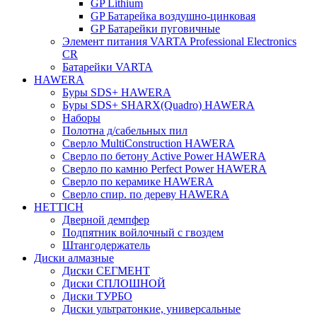
GP Lithium
GP Батарейка воздушно-цинковая
GP Батарейки пуговичные
Элемент питания VARTA Professional Electronics
CR
Батарейки VARTA
HAWERA
Буры SDS+ HAWERA
Буры SDS+ SHARX(Quadro) HAWERA
Наборы
Полотна д/сабельных пил
Сверло MultiConstruction HAWERA
Сверло по бетону Active Power HAWERA
Сверло по камню Perfect Power HAWERA
Сверло по керамике HAWERA
Сверло спир. по дереву HAWERA
HETTICH
Дверной демпфер
Подпятник войлочный с гвоздем
Штангодержатель
Диски алмазные
Диски СЕГМЕНТ
Диски СПЛОШНОЙ
Диски ТУРБО
Диски ультратонкие, универсальные