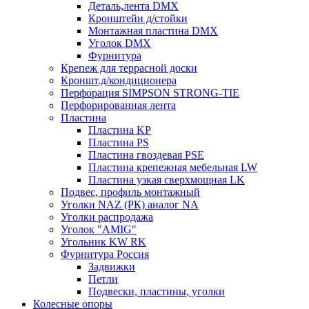
Деталь,лента DMX
Кронштейн д/стойки
Монтажная пластина DMX
Уголок DMX
Фурнитура
Крепеж для террасной доски
Кроншт.д/кондиционера
Перфорация SIMPSON STRONG-TIE
Перфорированная лента
Пластина
Пластина KP
Пластина PS
Пластина гвоздевая PSE
Пластина крепежная мебельная LW
Пластина узкая сверхмощная LK
Подвес, профиль монтажный
Уголки NAZ (РК) аналог NA
Уголки распродажа
Уголок "AMIG"
Угольник KW RK
Фурнитура Россия
Задвижки
Петли
Подвески, пластины, уголки
Колесные опоры