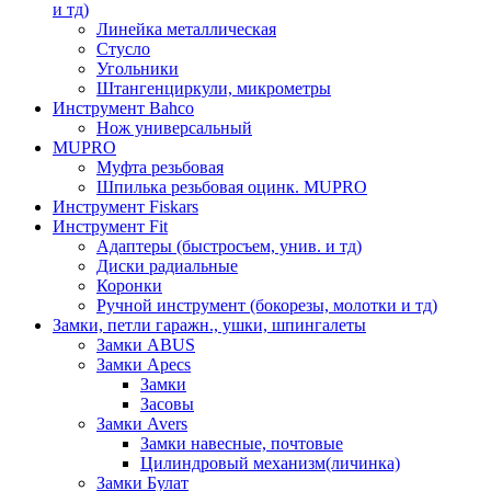
и тд)
Линейка металлическая
Стусло
Угольники
Штангенциркули, микрометры
Инструмент Bahco
Нож универсальный
MUPRO
Муфта резьбовая
Шпилька резьбовая оцинк. MUPRO
Инструмент Fiskars
Инструмент Fit
Адаптеры (быстросъем, унив. и тд)
Диски радиальные
Коронки
Ручной инструмент (бокорезы, молотки и тд)
Замки, петли гаражн., ушки, шпингалеты
Замки ABUS
Замки Apecs
Замки
Засовы
Замки Avers
Замки навесные, почтовые
Цилиндровый механизм(личинка)
Замки Булат