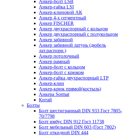
Анкер-болт LSB
Анкер-гайка LSI
Анкер-клиновой АК
Анкер 4-х сегментный
Анкер FISCHER
Анкер двухраспорный с кольцом
Анкер двухраспорный с полукольцом
Анкер забивной
Анкер забивной латунь (дюбель
лат.распорн.)
Анкер потолочный
Анкер рамный
Анкер-болт с кольцом
Анкер-болт с крюком
Анкер-гайка двухраспорный LTP
Анкер-клин
Анкер-крюк прямой(костыль)
Анкера Sormat
Китай
Болты
Болт шестигранный DIN 933 Гост 7805-
70/7798
Болт имбус DIN 912 Гост 11738
Болт мебельный DIN 603 (Гост 7802)
Болт откидной DIN 444