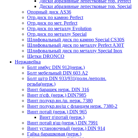
Диски абразивные лепестковые тор. Perfect
Диски абразивные лепестковые тор. Speciаl
Опорный диск AS36
Отр.диск по камню Perfect
Отр.диск по мет. Perfect
Отр.диск по металлу Evolution
Отр.диск по металлу Special
Шлифовальный диск по камню Special CS30S
Шлифовальный диск по металлу Perfect A30T
Шлифовальный диск по металлу Special Inox
Щетки DRONCO
Нержавейка
Болт имбус DIN 912(нерж.)
Болт мебельный DIN 603 А2
Болт ш/гр DIN 933/931(полн./неполн.
резьба(нерж.)
Винт барашек нерж. DIN 316
Винт п\сф. (нерж.) DIN7985
Винт полукр.вн./ш. нерж. 7380
Винт полукр.вн/ш с фланцем нерж. 7380-2
Винт потай (нерж.) DIN 965
Винт п\потай (нерж.)
Винт потай в\ш (нерж.) DIN 7991
Винт установочный (нерж.) DIN 914
Гайка барашковая (нерж.)