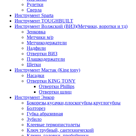
Рулетки
Сверла
Инструмент Sparta
Инструмент TOUGHBUILT
Инструмент Волжский (ВИЗ)(Метчики, воротки и тд)
Зенковка
Метчики м/р
Метчикодержатели
Надфили
Отвертки ВИЗ
Плашкодержатели
Щетки
Инструмент Мастак (King tony)
Насадки
Отвертки KING TONY
Отвертки Phillips
Отвертки шлиц
Инструмент Энкор
Бокорезы,кусачки,плоскогубцы,круглогубцы
Болторез
Губка абразивная
Зубило
Клеевые термопистолеты
Ключ трубный, сантехнический
Ключи, головки, пробойники