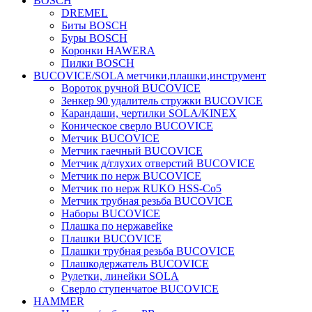
BOSCH
DREMEL
Биты BOSCH
Буры BOSCH
Коронки HAWERA
Пилки BOSCH
BUCOVICE/SOLA метчики,плашки,инструмент
Вороток ручной BUCOVICE
Зенкер 90 удалитель стружки BUCOVICE
Карандаши, чертилки SOLA/KINEX
Коническое сверло BUCOVICE
Метчик BUCOVICE
Метчик гаечный BUCOVICE
Метчик д/глухих отверстий BUCOVICE
Метчик по нерж BUCOVICE
Метчик по нерж RUKO HSS-Co5
Метчик трубная резьба BUCOVICE
Наборы BUCOVICE
Плашка по нержавейке
Плашки BUCOVICE
Плашки трубная резьба BUCOVICE
Плашкодержатель BUCOVICE
Рулетки, линейки SOLA
Сверло ступенчатое BUCOVICE
HAMMER