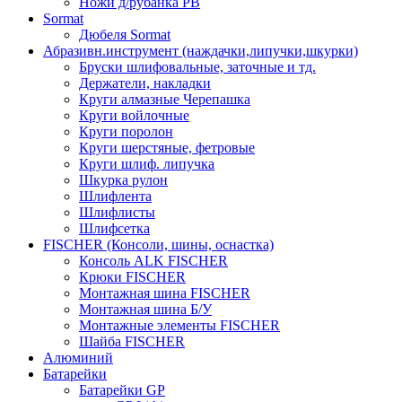
Ножи д/рубанка РВ
Sormat
Дюбеля Sormat
Абразивн.инструмент (наждачки,липучки,шкурки)
Бруски шлифовальные, заточные и тд.
Держатели, накладки
Круги алмазные Черепашка
Круги войлочные
Круги поролон
Круги шерстяные, фетровые
Круги шлиф. липучка
Шкурка рулон
Шлифлента
Шлифлисты
Шлифсетка
FISCHER (Консоли, шины, оснастка)
Консоль ALK FISCHER
Крюки FISCHER
Монтажная шина FISCHER
Монтажная шина Б/У
Монтажные элементы FISCHER
Шайба FISCHER
Алюминий
Батарейки
Батарейки GP