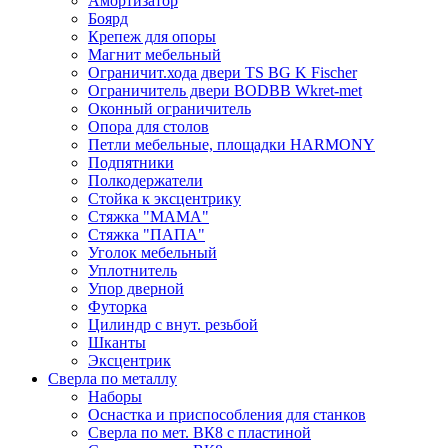
Амортизатор
Боярд
Крепеж для опоры
Магнит мебельный
Ограничит.хода двери TS BG K Fischer
Ограничитель двери BODBB Wkret-met
Оконный ограничитель
Опора для столов
Петли мебельные, площадки HARMONY
Подпятники
Полкодержатели
Стойка к эксцентрику
Стяжка "МАМА"
Стяжка "ПАПА"
Уголок мебельный
Уплотнитель
Упор дверной
Футорка
Цилиндр с внут. резьбой
Шканты
Эксцентрик
Сверла по металлу
Наборы
Оснастка и приспособления для станков
Сверла по мет. ВК8 с пластиной