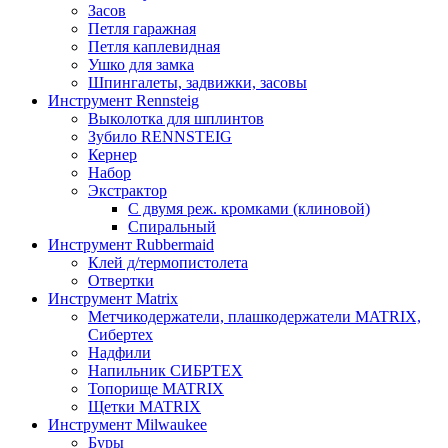
Засов
Петля гаражная
Петля каплевидная
Ушко для замка
Шпингалеты, задвижки, засовы
Инструмент Rennsteig
Выколотка для шплинтов
Зубило RENNSTEIG
Кернер
Набор
Экстрактор
С двумя реж. кромками (клиновой)
Спиральный
Инструмент Rubbermaid
Клей д/термопистолета
Отвертки
Инструмент Matrix
Метчикодержатели, плашкодержатели MATRIX,
Сибертех
Надфили
Напильник СИБРТЕХ
Топорище MATRIX
Щетки MATRIX
Инструмент Milwaukee
Буры