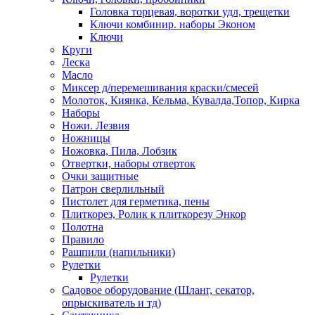
Головка торцевая, воротки удл, трещетки
Ключи комбинир. наборы Эконом
Ключи
Круги
Леска
Масло
Миксер д/перемешивания краски/смесей
Молоток, Киянка, Кельма, Кувалда,Топор, Кирка
Наборы
Ножи. Лезвия
Ножницы
Ножовка, Пила, Лобзик
Отвертки, наборы отверток
Очки защитные
Патрон сверлильный
Пистолет для герметика, пены
Плиткорез, Ролик к плиткорезу Энкор
Полотна
Правило
Рашпили (напильники)
Рулетки
Рулетки
Садовое оборудование (Шланг, секатор,
опрыскиватель и тд)