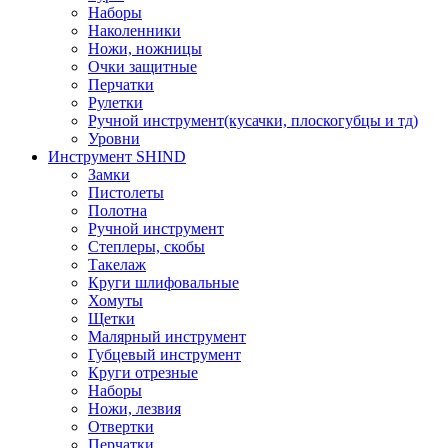
Наборы
Наколенники
Ножи, ножницы
Очки защитные
Перчатки
Рулетки
Ручной инструмент(кусачки, плоскогубцы и тд)
Уровни
Инструмент SHIND
Замки
Пистолеты
Полотна
Ручной инструмент
Степлеры, скобы
Такелаж
Круги шлифовальные
Хомуты
Щетки
Малярный инструмент
Губцевый инструмент
Круги отрезные
Наборы
Ножи, лезвия
Отвертки
Перчатки