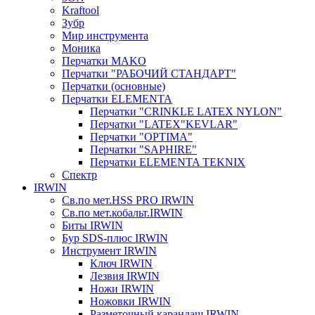
Kraftool
Зубр
Мир инструмента
Моника
Перчатки MAKO
Перчатки "РАБОЧИЙ СТАНДАРТ"
Перчатки (основные)
Перчатки ELEMENTA
Перчатки "CRINKLE LATEX NYLON"
Перчатки "LATEX"KEVLAR"
Перчатки "OPTIMA"
Перчатки "SAPHIRE"
Перчатки ELEMENTA TEKNIX
Спектр
IRWIN
Св.по мет.HSS PRO IRWIN
Св.по мет.кобальт.IRWIN
Биты IRWIN
Бур SDS-плюс IRWIN
Инструмент IRWIN
Ключ IRWIN
Лезвия IRWIN
Ножи IRWIN
Ножовки IRWIN
Разметочный карандаш IRWIN