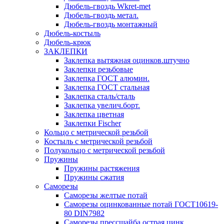
Дюбель-гвоздь Wkret-met
Дюбель-гвоздь метал.
Дюбель-гвоздь монтажный
Дюбель-костыль
Дюбель-крюк
ЗАКЛЕПКИ
Заклепка вытяжная оцинков.штучно
Заклепки резьбовые
Заклепка ГОСТ алюмин.
Заклепка ГОСТ стальная
Заклепка сталь/сталь
Заклепка увелич.борт.
Заклепка цветная
Заклепки Fischer
Кольцо с метрической резьбой
Костыль с метрической резьбой
Полукольцо с метрической резьбой
Пружины
Пружины растяжения
Пружины сжатия
Саморезы
Саморезы желтые потай
Саморезы оцинкованные потай ГОСТ10619-
80 DIN7982
Саморезы прессшайба острая цинк