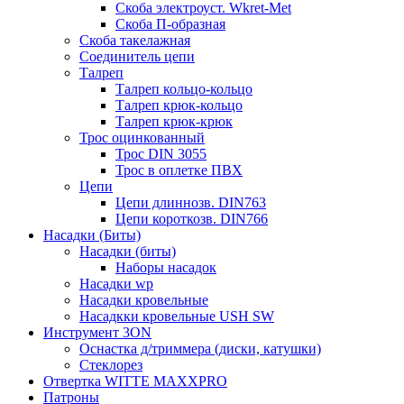
Скоба электроуст. Wkret-Met
Скоба П-образная
Скоба такелажная
Соединитель цепи
Талреп
Талреп кольцо-кольцо
Талреп крюк-кольцо
Талреп крюк-крюк
Трос оцинкованный
Трос DIN 3055
Трос в оплетке ПВХ
Цепи
Цепи длиннозв. DIN763
Цепи короткозв. DIN766
Насадки (Биты)
Насадки (биты)
Наборы насадок
Насадки wp
Насадки кровельные
Насадкки кровельные USH SW
Инструмент 3ON
Оснастка д/триммера (диски, катушки)
Стеклорез
Отвертка WITTE MAXXPRO
Патроны