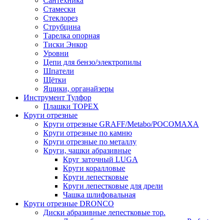
Сантехника
Стамески
Стеклорез
Струбцина
Тарелка опорная
Тиски Энкор
Уровни
Цепи для бензо/электропилы
Шпатели
Щётки
Ящики, органайзеры
Инструмент Тулфор
Плашки ТОРЕХ
Круги отрезные
Круги отрезные GRAFF/Metabo/РОСОМАХА
Круги отрезные по камню
Круги отрезные по металлу
Круги, чашки абразивные
Круг заточный LUGA
Круги коралловые
Круги лепестковые
Круги лепестковые для дрели
Чашка шлифовальная
Круги отрезные DRONCO
Диски абразивные лепестковые тор.