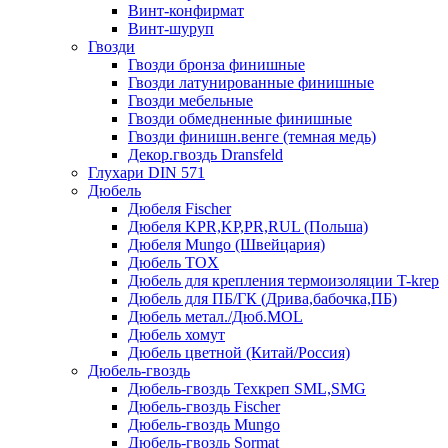
Винт-конфирмат
Винт-шуруп
Гвозди
Гвозди бронза финишные
Гвозди латунированные финишные
Гвозди мебельные
Гвозди обмедненные финишные
Гвозди финишн.венге (темная медь)
Декор.гвоздь Dransfeld
Глухари DIN 571
Дюбель
Дюбеля Fischer
Дюбеля KPR,KP,PR,RUL (Польша)
Дюбеля Mungo (Швейцария)
Дюбель TOX
Дюбель для крепления термоизоляции T-krep
Дюбель для ПБ/ГК (Дрива,бабочка,ПБ)
Дюбель метал./Дюб.MOL
Дюбель хомут
Дюбель цветной (Китай/Россия)
Дюбель-гвоздь
Дюбель-гвоздь Техкреп SML,SMG
Дюбель-гвоздь Fischer
Дюбель-гвоздь Mungo
Дюбель-гвоздь Sormat