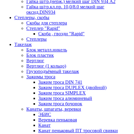
Гайка ш/гр.(нерж.) мелкий шаг DIN 934 А2
Гайка ш/гр.кл.пр. 10,0/8.0 мелкий шаг
оксид.DIN934
Степлеры, скобы
Скобы для степлера
Степлер "Rapid"
Скоба , гвозди "Rapid"
Степлеры
Такелаж
Блок металл.никель
Блок пластик
Вертлюг
Вертлюг (1 кольцо)
Грузоподъёмный такелаж
Зажимы троса
Зажим троса DIN 741
Зажим троса DUPLEX (двойной)
Зажим троса SIMPLEX
Зажим троса алюминевый
Зажим троса бочонок
Канаты, шпагаты, веревки
ЭБИС
Веревка пеньковая
Канат
Канат пеньковый ПТ тросовой свивки