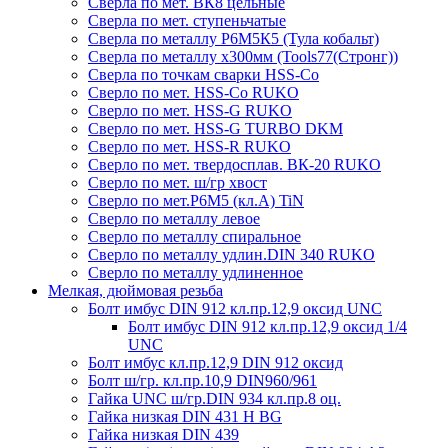
Сверла по мет. ВК8 цельные
Сверла по мет. ступеньчатые
Сверла по металлу Р6М5К5 (Тула кобальт)
Сверла по металлу х300мм (Tools77(Стронг))
Сверла по точкам сварки HSS-Co
Сверло по мет. HSS-Co RUKO
Сверло по мет. HSS-G RUKO
Сверло по мет. HSS-G TURBO DKM
Сверло по мет. HSS-R RUKO
Сверло по мет. твердосплав. ВК-20 RUKO
Сверло по мет. ш/гр хвост
Сверло по мет.Р6М5 (кл.А) TiN
Сверло по металлу левое
Сверло по металлу спиральное
Сверло по металлу удлин.DIN 340 RUKO
Сверло по металлу удлиненное
Мелкая, дюймовая резьба
Болт имбус DIN 912 кл.пр.12,9 оксид UNC
Болт имбус DIN 912 кл.пр.12,9 оксид 1/4
UNC
Болт имбус кл.пр.12,9 DIN 912 оксид
Болт ш/гр. кл.пр.10,9 DIN960/961
Гайка UNC ш/гр.DIN 934 кл.пр.8 оц.
Гайка низкая DIN 431 H BG
Гайка низкая DIN 439