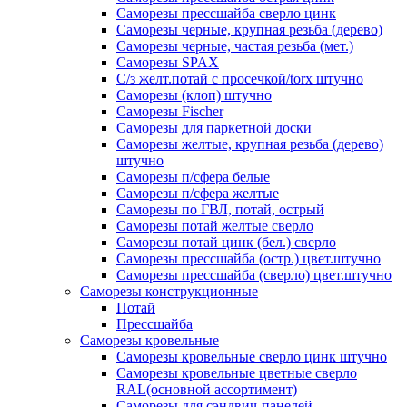
Саморезы прессшайба сверло цинк
Саморезы черные, крупная резьба (дерево)
Саморезы черные, частая резьба (мет.)
Cаморезы SPAX
С/з желт.потай с просечкой/torx штучно
Саморезы (клоп) штучно
Саморезы Fischer
Саморезы для паркетной доски
Саморезы желтые, крупная резьба (дерево)
штучно
Саморезы п/сфера белые
Саморезы п/сфера желтые
Саморезы по ГВЛ, потай, острый
Саморезы потай желтые сверло
Саморезы потай цинк (бел.) сверло
Саморезы прессшайба (остр.) цвет.штучно
Саморезы прессшайба (сверло) цвет.штучно
Саморезы конструкционные
Потай
Прессшайба
Саморезы кровельные
Саморезы кровельные сверло цинк штучно
Саморезы кровельные цветные сверло
RAL(основной ассортимент)
Саморезы для сэндвич-панелей