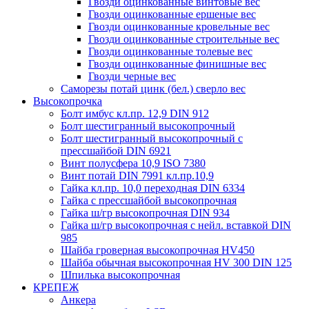
Гвозди оцинкованные винтовые вес
Гвозди оцинкованные ершеные вес
Гвозди оцинкованные кровельные вес
Гвозди оцинкованные строительные вес
Гвозди оцинкованные толевые вес
Гвозди оцинкованные финишные вес
Гвозди черные вес
Саморезы потай цинк (бел.) сверло вес
Высокопрочка
Болт имбус кл.пр. 12,9 DIN 912
Болт шестигранный высокопрочный
Болт шестигранный высокопрочный с
прессшайбой DIN 6921
Винт полусфера 10,9 ISO 7380
Винт потай DIN 7991 кл.пр.10,9
Гайка кл.пр. 10,0 переходная DIN 6334
Гайка с прессшайбой высокопрочная
Гайка ш/гр высокопрочная DIN 934
Гайка ш/гр высокопрочная с нейл. вставкой DIN
985
Шайба гроверная высокопрочная HV450
Шайба обычная высокопрочная HV 300 DIN 125
Шпилька высокопрочная
КРЕПЕЖ
Анкера