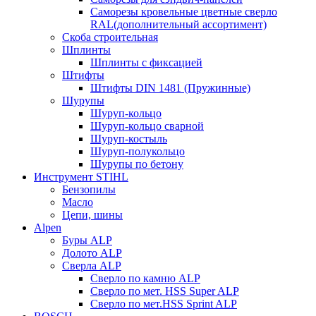
Саморезы кровельные цветные сверло
RAL(дополнительный ассортимент)
Скоба строительная
Шплинты
Шплинты с фиксацией
Штифты
Штифты DIN 1481 (Пружинные)
Шурупы
Шуруп-кольцо
Шуруп-кольцо сварной
Шуруп-костыль
Шуруп-полукольцо
Шурупы по бетону
Инструмент STIHL
Бензопилы
Масло
Цепи, шины
Alpen
Буры ALP
Долото ALP
Сверла ALP
Сверло по камню ALP
Сверло по мет. HSS Super ALP
Сверло по мет.HSS Sprint ALP