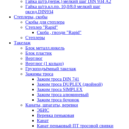
Гайка ш/гр.(нерж.) мелкий шаг DIN 934 А2
Гайка ш/гр.кл.пр. 10,0/8.0 мелкий шаг
оксид.DIN934
Степлеры, скобы
Скобы для степлера
Степлер "Rapid"
Скоба , гвозди "Rapid"
Степлеры
Такелаж
Блок металл.никель
Блок пластик
Вертлюг
Вертлюг (1 кольцо)
Грузоподъёмный такелаж
Зажимы троса
Зажим троса DIN 741
Зажим троса DUPLEX (двойной)
Зажим троса SIMPLEX
Зажим троса алюминевый
Зажим троса бочонок
Канаты, шпагаты, веревки
ЭБИС
Веревка пеньковая
Канат
Канат пеньковый ПТ тросовой свивки