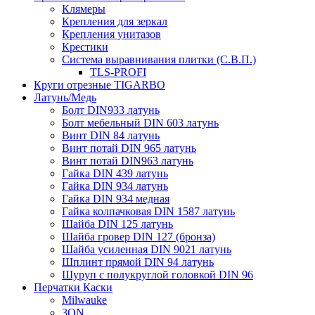
Клямеры
Крепления для зеркал
Крепления унитазов
Крестики
Система выравнивания плитки (С.В.П.)
TLS-PROFI
Круги отрезные TIGARBO
Латунь/Медь
Болт DIN933 латунь
Болт мебельный DIN 603 латунь
Винт DIN 84 латунь
Винт потай DIN 965 латунь
Винт потай DIN963 латунь
Гайка DIN 439 латунь
Гайка DIN 934 латунь
Гайка DIN 934 медная
Гайка колпачковая DIN 1587 латунь
Шайба DIN 125 латунь
Шайба гровер DIN 127 (бронза)
Шайба усиленная DIN 9021 латунь
Шплинт прямой DIN 94 латунь
Шуруп с полукруглой головкой DIN 96
Перчатки Каски
Milwauke
3ON