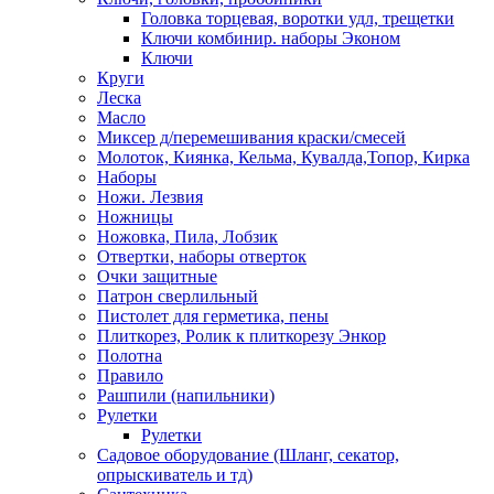
Головка торцевая, воротки удл, трещетки
Ключи комбинир. наборы Эконом
Ключи
Круги
Леска
Масло
Миксер д/перемешивания краски/смесей
Молоток, Киянка, Кельма, Кувалда,Топор, Кирка
Наборы
Ножи. Лезвия
Ножницы
Ножовка, Пила, Лобзик
Отвертки, наборы отверток
Очки защитные
Патрон сверлильный
Пистолет для герметика, пены
Плиткорез, Ролик к плиткорезу Энкор
Полотна
Правило
Рашпили (напильники)
Рулетки
Рулетки
Садовое оборудование (Шланг, секатор,
опрыскиватель и тд)