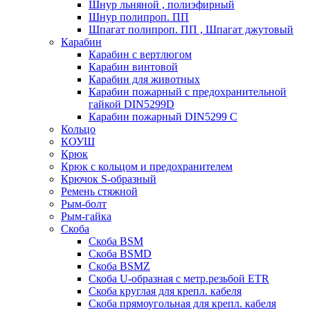
Шнур льняной , полиэфирный
Шнур полипроп. ПП
Шпагат полипроп. ПП , Шпагат джутовый
Карабин
Карабин c вертлюгом
Карабин винтовой
Карабин для животных
Карабин пожарный c предохранительной
гайкой DIN5299D
Карабин пожарный DIN5299 C
Кольцо
КОУШ
Крюк
Крюк с кольцом и предохранителем
Крючок S-образный
Ремень стяжной
Рым-болт
Рым-гайка
Скоба
Скоба BSM
Скоба BSMD
Скоба BSMZ
Скоба U-образная с метр.резьбой ETR
Скоба круглая для крепл. кабеля
Скоба прямоугольная для крепл. кабеля