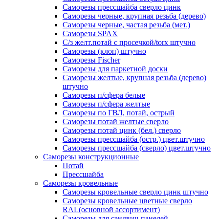
Саморезы прессшайба сверло цинк
Саморезы черные, крупная резьба (дерево)
Саморезы черные, частая резьба (мет.)
Cаморезы SPAX
С/з желт.потай с просечкой/torx штучно
Саморезы (клоп) штучно
Саморезы Fischer
Саморезы для паркетной доски
Саморезы желтые, крупная резьба (дерево)
штучно
Саморезы п/сфера белые
Саморезы п/сфера желтые
Саморезы по ГВЛ, потай, острый
Саморезы потай желтые сверло
Саморезы потай цинк (бел.) сверло
Саморезы прессшайба (остр.) цвет.штучно
Саморезы прессшайба (сверло) цвет.штучно
Саморезы конструкционные
Потай
Прессшайба
Саморезы кровельные
Саморезы кровельные сверло цинк штучно
Саморезы кровельные цветные сверло
RAL(основной ассортимент)
Саморезы для сэндвич-панелей