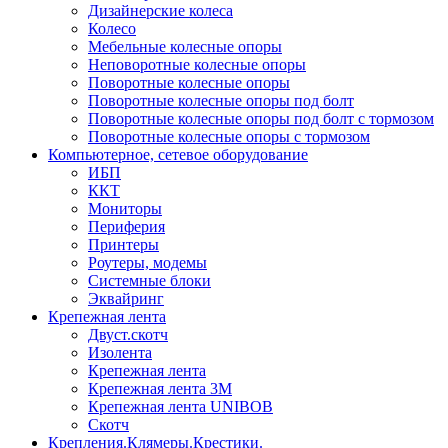
Дизайнерские колеса
Колесо
Мебельные колесные опоры
Неповоротные колесные опоры
Поворотные колесные опоры
Поворотные колесные опоры под болт
Поворотные колесные опоры под болт с тормозом
Поворотные колесные опоры с тормозом
Компьютерное, сетевое оборудование
ИБП
ККТ
Мониторы
Периферия
Принтеры
Роутеры, модемы
Системные блоки
Эквайринг
Крепежная лента
Двуст.скотч
Изолента
Крепежная лента
Крепежная лента 3М
Крепежная лента UNIBOB
Скотч
Крепления.Клямеры.Крестики.