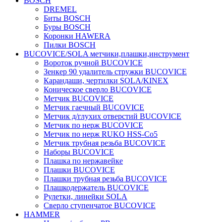
BOSCH
DREMEL
Биты BOSCH
Буры BOSCH
Коронки HAWERA
Пилки BOSCH
BUCOVICE/SOLA метчики,плашки,инструмент
Вороток ручной BUCOVICE
Зенкер 90 удалитель стружки BUCOVICE
Карандаши, чертилки SOLA/KINEX
Коническое сверло BUCOVICE
Метчик BUCOVICE
Метчик гаечный BUCOVICE
Метчик д/глухих отверстий BUCOVICE
Метчик по нерж BUCOVICE
Метчик по нерж RUKO HSS-Co5
Метчик трубная резьба BUCOVICE
Наборы BUCOVICE
Плашка по нержавейке
Плашки BUCOVICE
Плашки трубная резьба BUCOVICE
Плашкодержатель BUCOVICE
Рулетки, линейки SOLA
Сверло ступенчатое BUCOVICE
HAMMER