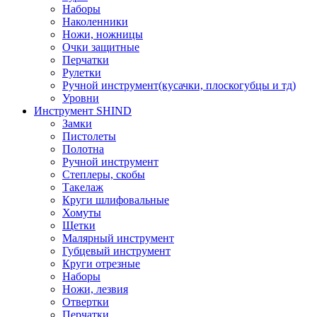
Наборы
Наколенники
Ножи, ножницы
Очки защитные
Перчатки
Рулетки
Ручной инструмент(кусачки, плоскогубцы и тд)
Уровни
Инструмент SHIND
Замки
Пистолеты
Полотна
Ручной инструмент
Степлеры, скобы
Такелаж
Круги шлифовальные
Хомуты
Щетки
Малярный инструмент
Губцевый инструмент
Круги отрезные
Наборы
Ножи, лезвия
Отвертки
Перчатки