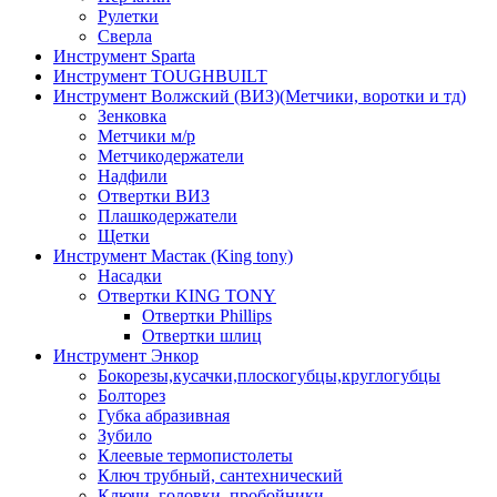
Рулетки
Сверла
Инструмент Sparta
Инструмент TOUGHBUILT
Инструмент Волжский (ВИЗ)(Метчики, воротки и тд)
Зенковка
Метчики м/р
Метчикодержатели
Надфили
Отвертки ВИЗ
Плашкодержатели
Щетки
Инструмент Мастак (King tony)
Насадки
Отвертки KING TONY
Отвертки Phillips
Отвертки шлиц
Инструмент Энкор
Бокорезы,кусачки,плоскогубцы,круглогубцы
Болторез
Губка абразивная
Зубило
Клеевые термопистолеты
Ключ трубный, сантехнический
Ключи, головки, пробойники