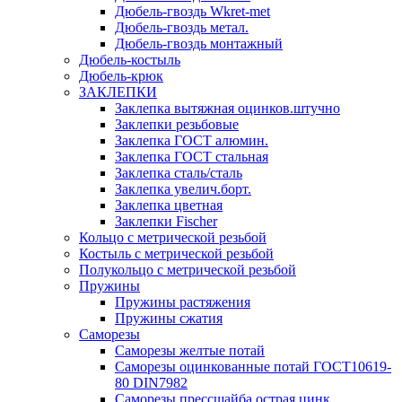
Дюбель-гвоздь Wkret-met
Дюбель-гвоздь метал.
Дюбель-гвоздь монтажный
Дюбель-костыль
Дюбель-крюк
ЗАКЛЕПКИ
Заклепка вытяжная оцинков.штучно
Заклепки резьбовые
Заклепка ГОСТ алюмин.
Заклепка ГОСТ стальная
Заклепка сталь/сталь
Заклепка увелич.борт.
Заклепка цветная
Заклепки Fischer
Кольцо с метрической резьбой
Костыль с метрической резьбой
Полукольцо с метрической резьбой
Пружины
Пружины растяжения
Пружины сжатия
Саморезы
Саморезы желтые потай
Саморезы оцинкованные потай ГОСТ10619-
80 DIN7982
Саморезы прессшайба острая цинк