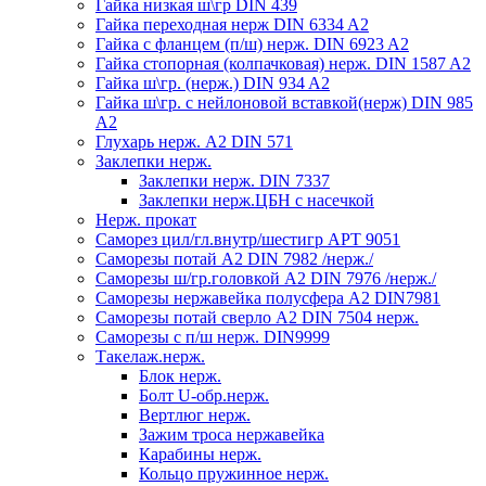
Гайка низкая ш\гр DIN 439
Гайка переходная нерж DIN 6334 A2
Гайка с фланцем (п/ш) нерж. DIN 6923 A2
Гайка стопорная (колпачковая) нерж. DIN 1587 A2
Гайка ш\гр. (нерж.) DIN 934 A2
Гайка ш\гр. с нейлоновой вставкой(нерж) DIN 985
A2
Глухарь нерж. А2 DIN 571
Заклепки нерж.
Заклепки нерж. DIN 7337
Заклепки нерж.ЦБН с насечкой
Нерж. прокат
Саморез цил/гл.внутр/шестигр АРТ 9051
Саморезы потай А2 DIN 7982 /нерж./
Саморезы ш/гр.головкой А2 DIN 7976 /нерж./
Саморезы нержавейка полусфера А2 DIN7981
Саморезы потай сверло А2 DIN 7504 нерж.
Саморезы с п/ш нерж. DIN9999
Такелаж.нерж.
Блок нерж.
Болт U-обр.нерж.
Вертлюг нерж.
Зажим троса нержавейка
Карабины нерж.
Кольцо пружинное нерж.