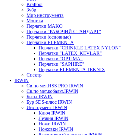
Kraftool
Зубр
Мир инструмента
Моника
Перчатки MAKO
Перчатки "РАБОЧИЙ СТАНДАРТ"
Перчатки (основные)
Перчатки ELEMENTA
Перчатки "CRINKLE LATEX NYLON"
Перчатки "LATEX"KEVLAR"
Перчатки "OPTIMA"
Перчатки "SAPHIRE"
Перчатки ELEMENTA TEKNIX
Спектр
IRWIN
Св.по мет.HSS PRO IRWIN
Св.по мет.кобальт.IRWIN
Биты IRWIN
Бур SDS-плюс IRWIN
Инструмент IRWIN
Ключ IRWIN
Лезвия IRWIN
Ножи IRWIN
Ножовки IRWIN
Разметочный карандаш IRWIN