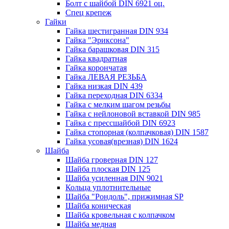
Болт с шайбой DIN 6921 оц.
Спец крепеж
Гайки
Гайка шестигранная DIN 934
Гайка "Эриксона"
Гайка барашковая DIN 315
Гайка квадратная
Гайка корончатая
Гайка ЛЕВАЯ РЕЗЬБА
Гайка низкая DIN 439
Гайка переходная DIN 6334
Гайка с мелким шагом резьбы
Гайка с нейлоновой вставкой DIN 985
Гайка с прессшайбой DIN 6923
Гайка стопорная (колпачковая) DIN 1587
Гайка усовая(врезная) DIN 1624
Шайба
Шайба гроверная DIN 127
Шайба плоская DIN 125
Шайба усиленная DIN 9021
Кольца уплотнительные
Шайба "Рондоль", прижимная SP
Шайба коническая
Шайба кровельная с колпачком
Шайба медная