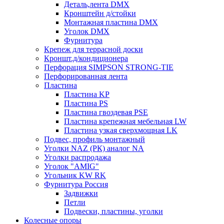
Деталь,лента DMX
Кронштейн д/стойки
Монтажная пластина DMX
Уголок DMX
Фурнитура
Крепеж для террасной доски
Кроншт.д/кондиционера
Перфорация SIMPSON STRONG-TIE
Перфорированная лента
Пластина
Пластина KP
Пластина PS
Пластина гвоздевая PSE
Пластина крепежная мебельная LW
Пластина узкая сверхмощная LK
Подвес, профиль монтажный
Уголки NAZ (РК) аналог NA
Уголки распродажа
Уголок "AMIG"
Угольник KW RK
Фурнитура Россия
Задвижки
Петли
Подвески, пластины, уголки
Колесные опоры