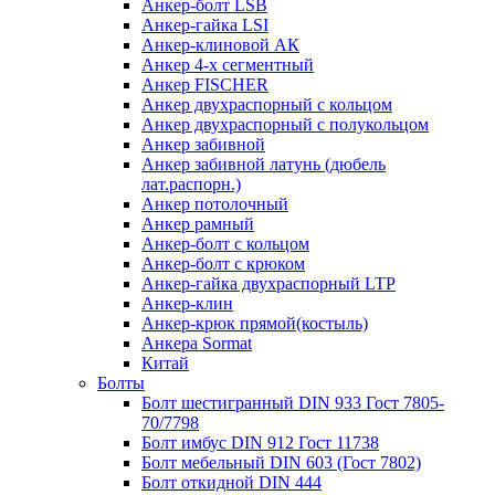
Анкер-болт LSB
Анкер-гайка LSI
Анкер-клиновой АК
Анкер 4-х сегментный
Анкер FISCHER
Анкер двухраспорный с кольцом
Анкер двухраспорный с полукольцом
Анкер забивной
Анкер забивной латунь (дюбель
лат.распорн.)
Анкер потолочный
Анкер рамный
Анкер-болт с кольцом
Анкер-болт с крюком
Анкер-гайка двухраспорный LTP
Анкер-клин
Анкер-крюк прямой(костыль)
Анкера Sormat
Китай
Болты
Болт шестигранный DIN 933 Гост 7805-
70/7798
Болт имбус DIN 912 Гост 11738
Болт мебельный DIN 603 (Гост 7802)
Болт откидной DIN 444