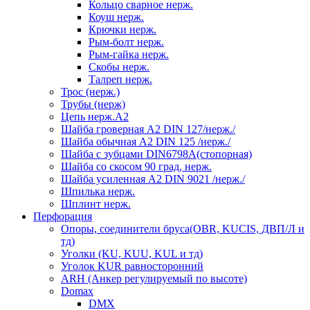
Кольцо сварное нерж.
Коуш нерж.
Крючки нерж.
Рым-болт нерж.
Рым-гайка нерж.
Скобы нерж.
Талреп нерж.
Трос (нерж.)
Трубы (нерж)
Цепь нерж.А2
Шайба гроверная А2 DIN 127/нерж./
Шайба обычная А2 DIN 125 /нерж./
Шайба с зубцами DIN6798А(стопорная)
Шайба со скосом 90 град, нерж.
Шайба усиленная А2 DIN 9021 /нерж./
Шпилька нерж.
Шплинт нерж.
Перфорация
Опоры, соединители бруса(OBR, KUCIS, ДВП/Л и
тд)
Уголки (KU, KUU, KUL и тд)
Уголок KUR равносторонний
ARH (Анкер регулируемый по высоте)
Domax
DMX