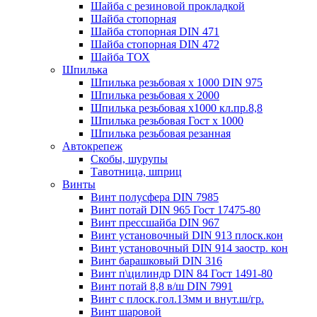
Шайба с резиновой прокладкой
Шайба стопорная
Шайба стопорная DIN 471
Шайба стопорная DIN 472
Шайба ТОХ
Шпилька
Шпилька резьбовая х 1000 DIN 975
Шпилька резьбовая х 2000
Шпилька резьбовая х1000 кл.пр.8,8
Шпилька резьбовая Гост х 1000
Шпилька резьбовая резанная
Автокрепеж
Скобы, шурупы
Тавотница, шприц
Винты
Винт полусфера DIN 7985
Винт потай DIN 965 Гост 17475-80
Винт прессшайба DIN 967
Винт установочный DIN 913 плоск.кон
Винт установочный DIN 914 заостр. кон
Винт барашковый DIN 316
Винт п\цилиндр DIN 84 Гост 1491-80
Винт потай 8,8 в/ш DIN 7991
Винт с плоск.гол.13мм и внут.ш/гр.
Винт шаровой