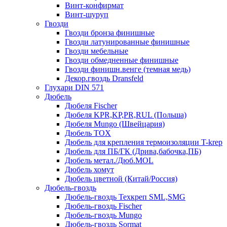
Винт-конфирмат
Винт-шуруп
Гвозди
Гвозди бронза финишные
Гвозди латунированные финишные
Гвозди мебельные
Гвозди обмедненные финишные
Гвозди финишн.венге (темная медь)
Декор.гвоздь Dransfeld
Глухари DIN 571
Дюбель
Дюбеля Fischer
Дюбеля KPR,KP,PR,RUL (Польша)
Дюбеля Mungo (Швейцария)
Дюбель TOX
Дюбель для крепления термоизоляции T-krep
Дюбель для ПБ/ГК (Дрива,бабочка,ПБ)
Дюбель метал./Дюб.MOL
Дюбель хомут
Дюбель цветной (Китай/Россия)
Дюбель-гвоздь
Дюбель-гвоздь Техкреп SML,SMG
Дюбель-гвоздь Fischer
Дюбель-гвоздь Mungo
Дюбель-гвоздь Sormat