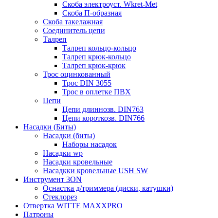
Скоба электроуст. Wkret-Met
Скоба П-образная
Скоба такелажная
Соединитель цепи
Талреп
Талреп кольцо-кольцо
Талреп крюк-кольцо
Талреп крюк-крюк
Трос оцинкованный
Трос DIN 3055
Трос в оплетке ПВХ
Цепи
Цепи длиннозв. DIN763
Цепи короткозв. DIN766
Насадки (Биты)
Насадки (биты)
Наборы насадок
Насадки wp
Насадки кровельные
Насадкки кровельные USH SW
Инструмент 3ON
Оснастка д/триммера (диски, катушки)
Стеклорез
Отвертка WITTE MAXXPRO
Патроны