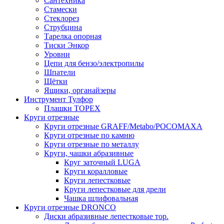
Сантехника
Стамески
Стеклорез
Струбцина
Тарелка опорная
Тиски Энкор
Уровни
Цепи для бензо/электропилы
Шпатели
Щётки
Ящики, органайзеры
Инструмент Тулфор
Плашки ТОРЕХ
Круги отрезные
Круги отрезные GRAFF/Metabo/РОСОМАХА
Круги отрезные по камню
Круги отрезные по металлу
Круги, чашки абразивные
Круг заточный LUGA
Круги коралловые
Круги лепестковые
Круги лепестковые для дрели
Чашка шлифовальная
Круги отрезные DRONCO
Диски абразивные лепестковые тор.