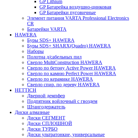
GP Lithium
GP Батарейка воздушно-цинковая
GP Батарейки пуговичные
Элемент питания VARTA Professional Electronics
CR
Батарейки VARTA
HAWERA
Буры SDS+ HAWERA
Буры SDS+ SHARX(Quadro) HAWERA
Наборы
Полотна д/сабельных пил
Сверло MultiConstruction HAWERA
Сверло по бетону Active Power HAWERA
Сверло по камню Perfect Power HAWERA
Сверло по керамике HAWERA
Сверло спир. по дереву HAWERA
HETTICH
Дверной демпфер
Подпятник войлочный с гвоздем
Штангодержатель
Диски алмазные
Диски СЕГМЕНТ
Диски СПЛОШНОЙ
Диски ТУРБО
Диски ультратонкие, универсальные