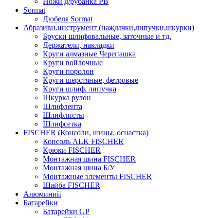
Ножи д/рубанка РВ
Sormat
Дюбеля Sormat
Абразивн.инструмент (наждачки,липучки,шкурки)
Бруски шлифовальные, заточные и тд.
Держатели, накладки
Круги алмазные Черепашка
Круги войлочные
Круги поролон
Круги шерстяные, фетровые
Круги шлиф. липучка
Шкурка рулон
Шлифлента
Шлифлисты
Шлифсетка
FISCHER (Консоли, шины, оснастка)
Консоль ALK FISCHER
Крюки FISCHER
Монтажная шина FISCHER
Монтажная шина Б/У
Монтажные элементы FISCHER
Шайба FISCHER
Алюминий
Батарейки
Батарейки GP