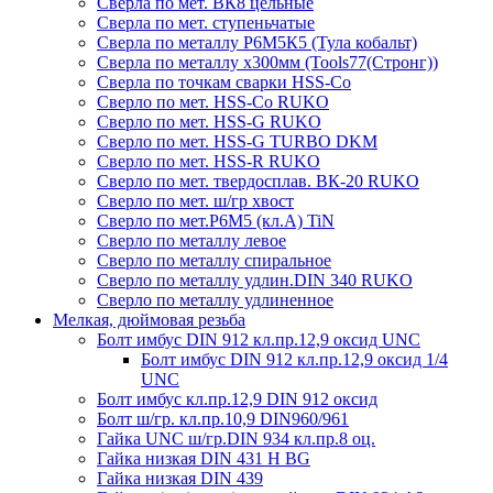
Сверла по мет. ВК8 цельные
Сверла по мет. ступеньчатые
Сверла по металлу Р6М5К5 (Тула кобальт)
Сверла по металлу х300мм (Tools77(Стронг))
Сверла по точкам сварки HSS-Co
Сверло по мет. HSS-Co RUKO
Сверло по мет. HSS-G RUKO
Сверло по мет. HSS-G TURBO DKM
Сверло по мет. HSS-R RUKO
Сверло по мет. твердосплав. ВК-20 RUKO
Сверло по мет. ш/гр хвост
Сверло по мет.Р6М5 (кл.А) TiN
Сверло по металлу левое
Сверло по металлу спиральное
Сверло по металлу удлин.DIN 340 RUKO
Сверло по металлу удлиненное
Мелкая, дюймовая резьба
Болт имбус DIN 912 кл.пр.12,9 оксид UNC
Болт имбус DIN 912 кл.пр.12,9 оксид 1/4
UNC
Болт имбус кл.пр.12,9 DIN 912 оксид
Болт ш/гр. кл.пр.10,9 DIN960/961
Гайка UNC ш/гр.DIN 934 кл.пр.8 оц.
Гайка низкая DIN 431 H BG
Гайка низкая DIN 439