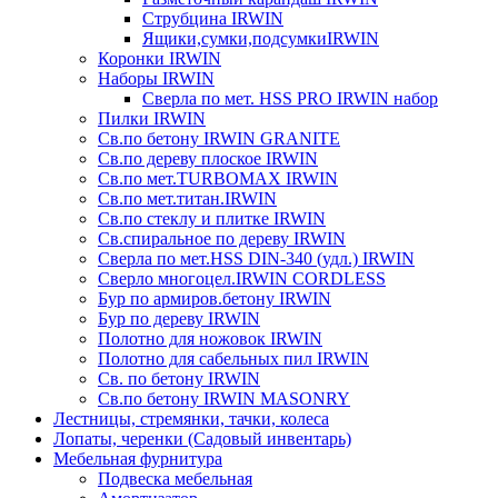
Струбцина IRWIN
Ящики,сумки,подсумкиIRWIN
Коронки IRWIN
Наборы IRWIN
Сверла по мет. HSS PRO IRWIN набор
Пилки IRWIN
Св.по бетону IRWIN GRANITE
Св.по дереву плоское IRWIN
Св.по мет.TURBOMAX IRWIN
Св.по мет.титан.IRWIN
Св.по стеклу и плитке IRWIN
Св.спиральное по дереву IRWIN
Сверла по мет.HSS DIN-340 (удл.) IRWIN
Сверло многоцел.IRWIN CORDLESS
Бур по армиров.бетону IRWIN
Бур по дереву IRWIN
Полотно для ножовок IRWIN
Полотно для сабельных пил IRWIN
Св. по бетону IRWIN
Св.по бетону IRWIN MASONRY
Лестницы, стремянки, тачки, колеса
Лопаты, черенки (Садовый инвентарь)
Мебельная фурнитура
Подвеска мебельная