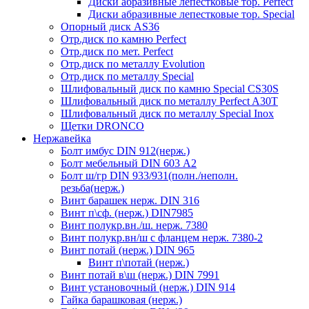
Диски абразивные лепестковые тор. Perfect
Диски абразивные лепестковые тор. Speciаl
Опорный диск AS36
Отр.диск по камню Perfect
Отр.диск по мет. Perfect
Отр.диск по металлу Evolution
Отр.диск по металлу Special
Шлифовальный диск по камню Special CS30S
Шлифовальный диск по металлу Perfect A30T
Шлифовальный диск по металлу Special Inox
Щетки DRONCO
Нержавейка
Болт имбус DIN 912(нерж.)
Болт мебельный DIN 603 А2
Болт ш/гр DIN 933/931(полн./неполн.
резьба(нерж.)
Винт барашек нерж. DIN 316
Винт п\сф. (нерж.) DIN7985
Винт полукр.вн./ш. нерж. 7380
Винт полукр.вн/ш с фланцем нерж. 7380-2
Винт потай (нерж.) DIN 965
Винт п\потай (нерж.)
Винт потай в\ш (нерж.) DIN 7991
Винт установочный (нерж.) DIN 914
Гайка барашковая (нерж.)