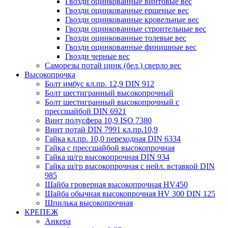
Гвозди оцинкованные винтовые вес
Гвозди оцинкованные ершеные вес
Гвозди оцинкованные кровельные вес
Гвозди оцинкованные строительные вес
Гвозди оцинкованные толевые вес
Гвозди оцинкованные финишные вес
Гвозди черные вес
Саморезы потай цинк (бел.) сверло вес
Высокопрочка
Болт имбус кл.пр. 12,9 DIN 912
Болт шестигранный высокопрочный
Болт шестигранный высокопрочный с
прессшайбой DIN 6921
Винт полусфера 10,9 ISO 7380
Винт потай DIN 7991 кл.пр.10,9
Гайка кл.пр. 10,0 переходная DIN 6334
Гайка с прессшайбой высокопрочная
Гайка ш/гр высокопрочная DIN 934
Гайка ш/гр высокопрочная с нейл. вставкой DIN
985
Шайба гроверная высокопрочная HV450
Шайба обычная высокопрочная HV 300 DIN 125
Шпилька высокопрочная
КРЕПЕЖ
Анкера