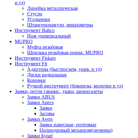
и тд)
Линейка металлическая
Стусло
Угольники
Штангенциркули, микрометры
Инструмент Bahco
Нож универсальный
MUPRO
Муфта резьбовая
Шпилька резьбовая оцинк. MUPRO
Инструмент Fiskars
Инструмент Fit
Адаптеры (быстросъем, унив. и тд)
Диски радиальные
Коронки
Ручной инструмент (бокорезы, молотки и тд)
Замки, петли гаражн., ушки, шпингалеты
Замки ABUS
Замки Apecs
Замки
Засовы
Замки Avers
Замки навесные, почтовые
Цилиндровый механизм(личинка)
Замки Булат