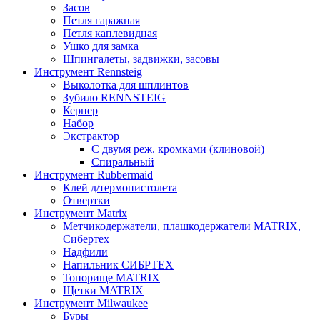
Засов
Петля гаражная
Петля каплевидная
Ушко для замка
Шпингалеты, задвижки, засовы
Инструмент Rennsteig
Выколотка для шплинтов
Зубило RENNSTEIG
Кернер
Набор
Экстрактор
С двумя реж. кромками (клиновой)
Спиральный
Инструмент Rubbermaid
Клей д/термопистолета
Отвертки
Инструмент Matrix
Метчикодержатели, плашкодержатели MATRIX,
Сибертех
Надфили
Напильник СИБРТЕХ
Топорище MATRIX
Щетки MATRIX
Инструмент Milwaukee
Буры