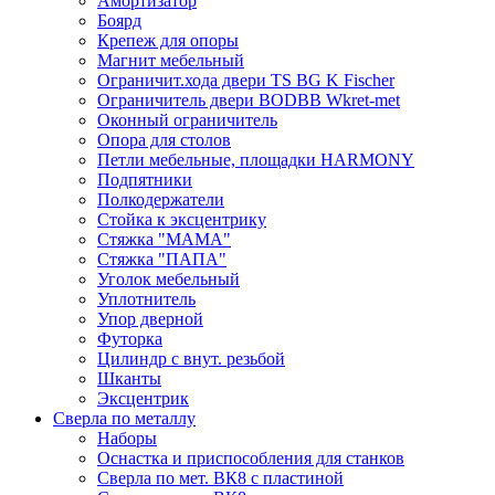
Амортизатор
Боярд
Крепеж для опоры
Магнит мебельный
Ограничит.хода двери TS BG K Fischer
Ограничитель двери BODBB Wkret-met
Оконный ограничитель
Опора для столов
Петли мебельные, площадки HARMONY
Подпятники
Полкодержатели
Стойка к эксцентрику
Стяжка "МАМА"
Стяжка "ПАПА"
Уголок мебельный
Уплотнитель
Упор дверной
Футорка
Цилиндр с внут. резьбой
Шканты
Эксцентрик
Сверла по металлу
Наборы
Оснастка и приспособления для станков
Сверла по мет. ВК8 с пластиной