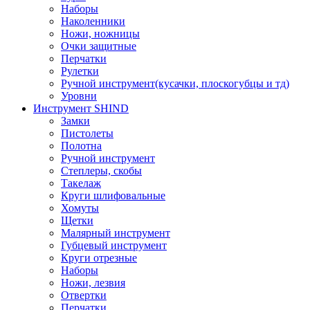
Наборы
Наколенники
Ножи, ножницы
Очки защитные
Перчатки
Рулетки
Ручной инструмент(кусачки, плоскогубцы и тд)
Уровни
Инструмент SHIND
Замки
Пистолеты
Полотна
Ручной инструмент
Степлеры, скобы
Такелаж
Круги шлифовальные
Хомуты
Щетки
Малярный инструмент
Губцевый инструмент
Круги отрезные
Наборы
Ножи, лезвия
Отвертки
Перчатки