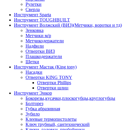
Рулетки
Сверла
Инструмент Sparta
Инструмент TOUGHBUILT
Инструмент Волжский (ВИЗ)(Метчики, воротки и тд)
Зенковка
Метчики м/р
Метчикодержатели
Надфили
Отвертки ВИЗ
Плашкодержатели
Щетки
Инструмент Мастак (King tony)
Насадки
Отвертки KING TONY
Отвертки Phillips
Отвертки шлиц
Инструмент Энкор
Бокорезы,кусачки,плоскогубцы,круглогубцы
Болторез
Губка абразивная
Зубило
Клеевые термопистолеты
Ключ трубный, сантехнический
Ключи, головки, пробойники