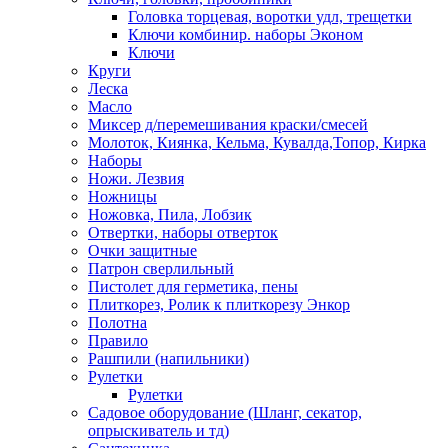
Головка торцевая, воротки удл, трещетки
Ключи комбинир. наборы Эконом
Ключи
Круги
Леска
Масло
Миксер д/перемешивания краски/смесей
Молоток, Киянка, Кельма, Кувалда,Топор, Кирка
Наборы
Ножи. Лезвия
Ножницы
Ножовка, Пила, Лобзик
Отвертки, наборы отверток
Очки защитные
Патрон сверлильный
Пистолет для герметика, пены
Плиткорез, Ролик к плиткорезу Энкор
Полотна
Правило
Рашпили (напильники)
Рулетки
Рулетки
Садовое оборудование (Шланг, секатор,
опрыскиватель и тд)