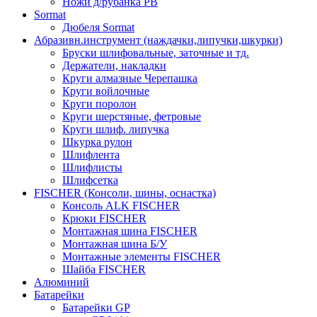
Ножи д/рубанка РВ
Sormat
Дюбеля Sormat
Абразивн.инструмент (наждачки,липучки,шкурки)
Бруски шлифовальные, заточные и тд.
Держатели, накладки
Круги алмазные Черепашка
Круги войлочные
Круги поролон
Круги шерстяные, фетровые
Круги шлиф. липучка
Шкурка рулон
Шлифлента
Шлифлисты
Шлифсетка
FISCHER (Консоли, шины, оснастка)
Консоль ALK FISCHER
Крюки FISCHER
Монтажная шина FISCHER
Монтажная шина Б/У
Монтажные элементы FISCHER
Шайба FISCHER
Алюминий
Батарейки
Батарейки GP