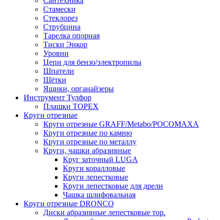
Сантехника
Стамески
Стеклорез
Струбцина
Тарелка опорная
Тиски Энкор
Уровни
Цепи для бензо/электропилы
Шпатели
Щётки
Ящики, органайзеры
Инструмент Тулфор
Плашки ТОРЕХ
Круги отрезные
Круги отрезные GRAFF/Metabo/РОСОМАХА
Круги отрезные по камню
Круги отрезные по металлу
Круги, чашки абразивные
Круг заточный LUGA
Круги коралловые
Круги лепестковые
Круги лепестковые для дрели
Чашка шлифовальная
Круги отрезные DRONCO
Диски абразивные лепестковые тор.