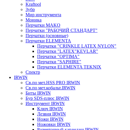
Kraftool
Зубр
Мир инструмента
Моника
Перчатки MAKO
Перчатки "РАБОЧИЙ СТАНДАРТ"
Перчатки (основные)
Перчатки ELEMENTA
Перчатки "CRINKLE LATEX NYLON"
Перчатки "LATEX"KEVLAR"
Перчатки "OPTIMA"
Перчатки "SAPHIRE"
Перчатки ELEMENTA TEKNIX
Спектр
IRWIN
Св.по мет.HSS PRO IRWIN
Св.по мет.кобальт.IRWIN
Биты IRWIN
Бур SDS-плюс IRWIN
Инструмент IRWIN
Ключ IRWIN
Лезвия IRWIN
Ножи IRWIN
Ножовки IRWIN
Разметочный карандаш IRWIN