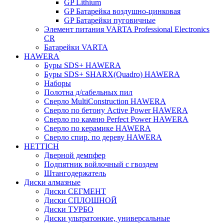
GP Lithium
GP Батарейка воздушно-цинковая
GP Батарейки пуговичные
Элемент питания VARTA Professional Electronics
CR
Батарейки VARTA
HAWERA
Буры SDS+ HAWERA
Буры SDS+ SHARX(Quadro) HAWERA
Наборы
Полотна д/сабельных пил
Сверло MultiConstruction HAWERA
Сверло по бетону Active Power HAWERA
Сверло по камню Perfect Power HAWERA
Сверло по керамике HAWERA
Сверло спир. по дереву HAWERA
HETTICH
Дверной демпфер
Подпятник войлочный с гвоздем
Штангодержатель
Диски алмазные
Диски СЕГМЕНТ
Диски СПЛОШНОЙ
Диски ТУРБО
Диски ультратонкие, универсальные