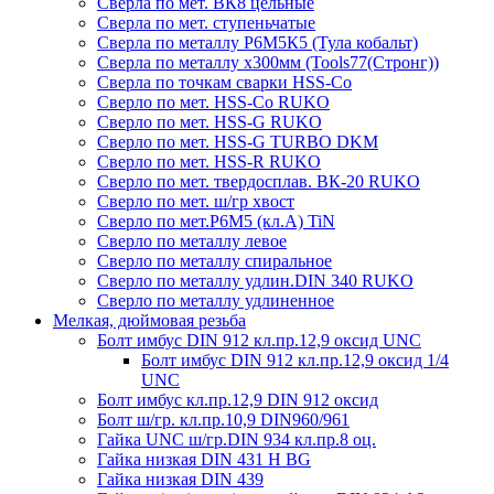
Сверла по мет. ВК8 цельные
Сверла по мет. ступеньчатые
Сверла по металлу Р6М5К5 (Тула кобальт)
Сверла по металлу х300мм (Tools77(Стронг))
Сверла по точкам сварки HSS-Co
Сверло по мет. HSS-Co RUKO
Сверло по мет. HSS-G RUKO
Сверло по мет. HSS-G TURBO DKM
Сверло по мет. HSS-R RUKO
Сверло по мет. твердосплав. ВК-20 RUKO
Сверло по мет. ш/гр хвост
Сверло по мет.Р6М5 (кл.А) TiN
Сверло по металлу левое
Сверло по металлу спиральное
Сверло по металлу удлин.DIN 340 RUKO
Сверло по металлу удлиненное
Мелкая, дюймовая резьба
Болт имбус DIN 912 кл.пр.12,9 оксид UNC
Болт имбус DIN 912 кл.пр.12,9 оксид 1/4
UNC
Болт имбус кл.пр.12,9 DIN 912 оксид
Болт ш/гр. кл.пр.10,9 DIN960/961
Гайка UNC ш/гр.DIN 934 кл.пр.8 оц.
Гайка низкая DIN 431 H BG
Гайка низкая DIN 439