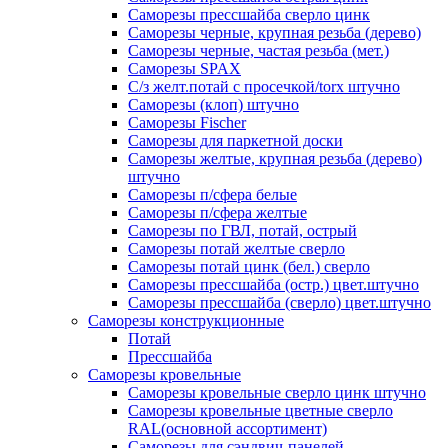
Саморезы прессшайба сверло цинк
Саморезы черные, крупная резьба (дерево)
Саморезы черные, частая резьба (мет.)
Cаморезы SPAX
С/з желт.потай с просечкой/torx штучно
Саморезы (клоп) штучно
Саморезы Fischer
Саморезы для паркетной доски
Саморезы желтые, крупная резьба (дерево)
штучно
Саморезы п/сфера белые
Саморезы п/сфера желтые
Саморезы по ГВЛ, потай, острый
Саморезы потай желтые сверло
Саморезы потай цинк (бел.) сверло
Саморезы прессшайба (остр.) цвет.штучно
Саморезы прессшайба (сверло) цвет.штучно
Саморезы конструкционные
Потай
Прессшайба
Саморезы кровельные
Саморезы кровельные сверло цинк штучно
Саморезы кровельные цветные сверло
RAL(основной ассортимент)
Саморезы для сэндвич-панелей