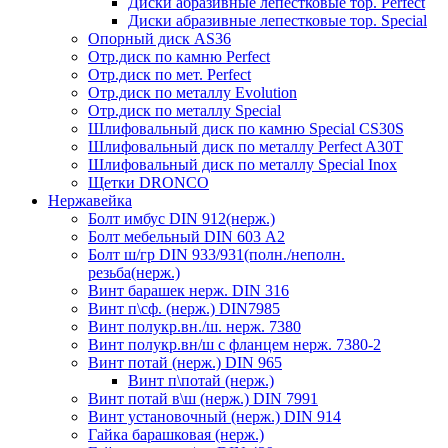
Диски абразивные лепестковые тор. Perfect
Диски абразивные лепестковые тор. Speciаl
Опорный диск AS36
Отр.диск по камню Perfect
Отр.диск по мет. Perfect
Отр.диск по металлу Evolution
Отр.диск по металлу Special
Шлифовальный диск по камню Special CS30S
Шлифовальный диск по металлу Perfect A30T
Шлифовальный диск по металлу Special Inox
Щетки DRONCO
Нержавейка
Болт имбус DIN 912(нерж.)
Болт мебельный DIN 603 А2
Болт ш/гр DIN 933/931(полн./неполн.
резьба(нерж.)
Винт барашек нерж. DIN 316
Винт п\сф. (нерж.) DIN7985
Винт полукр.вн./ш. нерж. 7380
Винт полукр.вн/ш с фланцем нерж. 7380-2
Винт потай (нерж.) DIN 965
Винт п\потай (нерж.)
Винт потай в\ш (нерж.) DIN 7991
Винт установочный (нерж.) DIN 914
Гайка барашковая (нерж.)