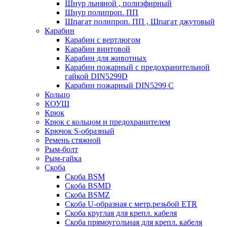
Шнур льняной , полиэфирный
Шнур полипроп. ПП
Шпагат полипроп. ПП , Шпагат джутовый
Карабин
Карабин c вертлюгом
Карабин винтовой
Карабин для животных
Карабин пожарный c предохранительной
гайкой DIN5299D
Карабин пожарный DIN5299 C
Кольцо
КОУШ
Крюк
Крюк с кольцом и предохранителем
Крючок S-образный
Ремень стяжной
Рым-болт
Рым-гайка
Скоба
Скоба BSM
Скоба BSMD
Скоба BSMZ
Скоба U-образная с метр.резьбой ETR
Скоба круглая для крепл. кабеля
Скоба прямоугольная для крепл. кабеля