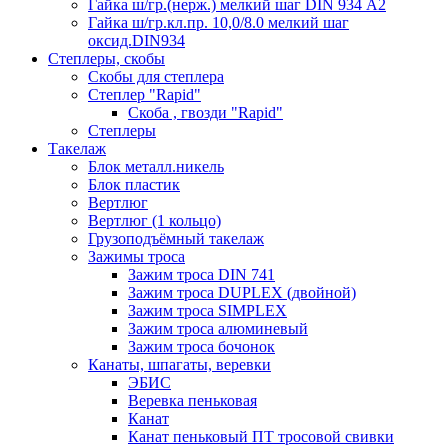
Гайка ш/гр.(нерж.) мелкий шаг DIN 934 А2
Гайка ш/гр.кл.пр. 10,0/8.0 мелкий шаг
оксид.DIN934
Степлеры, скобы
Скобы для степлера
Степлер "Rapid"
Скоба , гвозди "Rapid"
Степлеры
Такелаж
Блок металл.никель
Блок пластик
Вертлюг
Вертлюг (1 кольцо)
Грузоподъёмный такелаж
Зажимы троса
Зажим троса DIN 741
Зажим троса DUPLEX (двойной)
Зажим троса SIMPLEX
Зажим троса алюминевый
Зажим троса бочонок
Канаты, шпагаты, веревки
ЭБИС
Веревка пеньковая
Канат
Канат пеньковый ПТ тросовой свивки