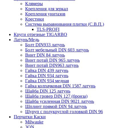
Клямеры
Крепления для зеркал
Крепления унитазов
Крестики
Система выравнивания плитки (С.В.П.)
TLS-PROFI
Круги отрезные TIGARBO
Латунь/Медь
Болт DIN933 латунь
Болт мебельный DIN 603 латунь
Винт DIN 84 латунь
Винт потай DIN 965 латунь
Винт потай DIN963 латунь
Гайка DIN 439 латунь
Гайка DIN 934 латунь
Гайка DIN 934 медная
Гайка колпачковая DIN 1587 латунь
Шайба DIN 125 латунь
Шайба гровер DIN 127 (бронза)
Шайба усиленная DIN 9021 латунь
Шплинт прямой DIN 94 латунь
Шуруп с полукруглой головкой DIN 96
Перчатки Каски
Milwauke
3ON