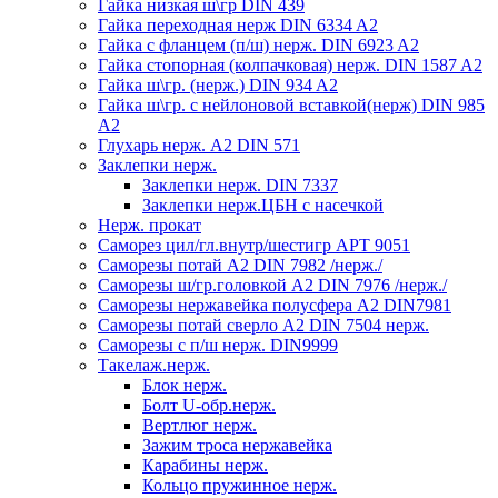
Гайка низкая ш\гр DIN 439
Гайка переходная нерж DIN 6334 A2
Гайка с фланцем (п/ш) нерж. DIN 6923 A2
Гайка стопорная (колпачковая) нерж. DIN 1587 A2
Гайка ш\гр. (нерж.) DIN 934 A2
Гайка ш\гр. с нейлоновой вставкой(нерж) DIN 985
A2
Глухарь нерж. А2 DIN 571
Заклепки нерж.
Заклепки нерж. DIN 7337
Заклепки нерж.ЦБН с насечкой
Нерж. прокат
Саморез цил/гл.внутр/шестигр АРТ 9051
Саморезы потай А2 DIN 7982 /нерж./
Саморезы ш/гр.головкой А2 DIN 7976 /нерж./
Саморезы нержавейка полусфера А2 DIN7981
Саморезы потай сверло А2 DIN 7504 нерж.
Саморезы с п/ш нерж. DIN9999
Такелаж.нерж.
Блок нерж.
Болт U-обр.нерж.
Вертлюг нерж.
Зажим троса нержавейка
Карабины нерж.
Кольцо пружинное нерж.