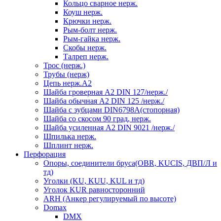
Кольцо сварное нерж.
Коуш нерж.
Крючки нерж.
Рым-болт нерж.
Рым-гайка нерж.
Скобы нерж.
Талреп нерж.
Трос (нерж.)
Трубы (нерж)
Цепь нерж.А2
Шайба гроверная А2 DIN 127/нерж./
Шайба обычная А2 DIN 125 /нерж./
Шайба с зубцами DIN6798А(стопорная)
Шайба со скосом 90 град, нерж.
Шайба усиленная А2 DIN 9021 /нерж./
Шпилька нерж.
Шплинт нерж.
Перфорация
Опоры, соединители бруса(OBR, KUCIS, ДВП/Л и
тд)
Уголки (KU, KUU, KUL и тд)
Уголок KUR равносторонний
ARH (Анкер регулируемый по высоте)
Domax
DMX