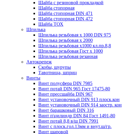
Шайба с резиновой прокладкой
Шайба стопорная
Шайба стопорная DIN 471
Шайба стопорная DIN 472
Шайба ТОХ
Шпилька
Шпилька резьбовая х 1000 DIN 975
Шпилька резьбовая х 2000
Шпилька резьбовая х1000 кл.пр.8,8
Шпилька резьбовая Гост х 1000
Шпилька резьбовая резанная
Автокрепеж
Скобы, шурупы
Тавотница, шприц
Винты
Винт полусфера DIN 7985
Винт потай DIN 965 Гост 17475-80
Винт прессшайба DIN 967
Винт установочный DIN 913 плоск.кон
Винт установочный DIN 914 заостр. кон
Винт барашковый DIN 316
Винт п\цилиндр DIN 84 Гост 1491-80
Винт потай 8,8 в/ш DIN 7991
Винт с плоск.гол.13мм и внут.ш/гр.
Винт шаровой