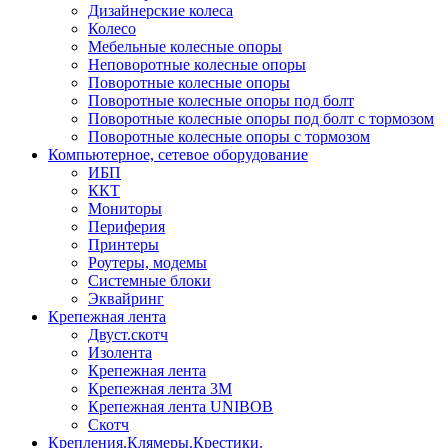
Дизайнерские колеса
Колесо
Мебельные колесные опоры
Неповоротные колесные опоры
Поворотные колесные опоры
Поворотные колесные опоры под болт
Поворотные колесные опоры под болт с тормозом
Поворотные колесные опоры с тормозом
Компьютерное, сетевое оборудование
ИБП
ККТ
Мониторы
Периферия
Принтеры
Роутеры, модемы
Системные блоки
Эквайринг
Крепежная лента
Двуст.скотч
Изолента
Крепежная лента
Крепежная лента 3М
Крепежная лента UNIBOB
Скотч
Крепления.Клямеры.Крестики.