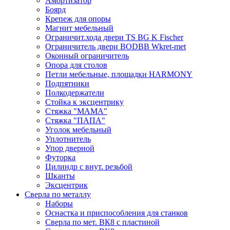
Амортизатор
Боярд
Крепеж для опоры
Магнит мебельный
Ограничит.хода двери TS BG K Fischer
Ограничитель двери BODBB Wkret-met
Оконный ограничитель
Опора для столов
Петли мебельные, площадки HARMONY
Подпятники
Полкодержатели
Стойка к эксцентрику
Стяжка "МАМА"
Стяжка "ПАПА"
Уголок мебельный
Уплотнитель
Упор дверной
Футорка
Цилиндр с внут. резьбой
Шканты
Эксцентрик
Сверла по металлу
Наборы
Оснастка и приспособления для станков
Сверла по мет. ВК8 с пластиной