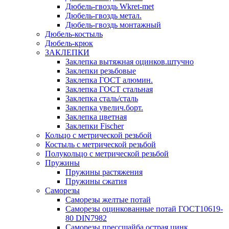
Дюбель-гвоздь Wkret-met
Дюбель-гвоздь метал.
Дюбель-гвоздь монтажный
Дюбель-костыль
Дюбель-крюк
ЗАКЛЕПКИ
Заклепка вытяжная оцинков.штучно
Заклепки резьбовые
Заклепка ГОСТ алюмин.
Заклепка ГОСТ стальная
Заклепка сталь/сталь
Заклепка увелич.борт.
Заклепка цветная
Заклепки Fischer
Кольцо с метрической резьбой
Костыль с метрической резьбой
Полукольцо с метрической резьбой
Пружины
Пружины растяжения
Пружины сжатия
Саморезы
Саморезы желтые потай
Саморезы оцинкованные потай ГОСТ10619-
80 DIN7982
Саморезы прессшайба острая цинк