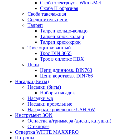
Скоба электроуст. Wkret-Met
Скоба П-образная
Скоба такелажная
Соединитель цепи
Талреп
Талреп кольцо-кольцо
Талреп крюк-кольцо
Талреп крюк-крюк
Трос оцинкованный
Трос DIN 3055
Трос в оплетке ПВХ
Цепи
Цепи длиннозв. DIN763
Цепи короткозв. DIN766
Насадки (Биты)
Насадки (биты)
Наборы насадок
Насадки wp
Насадки кровельные
Насадкки кровельные USH SW
Инструмент 3ON
Оснастка д/триммера (диски, катушки)
Стеклорез
Отвертка WITTE MAXXPRO
Патроны