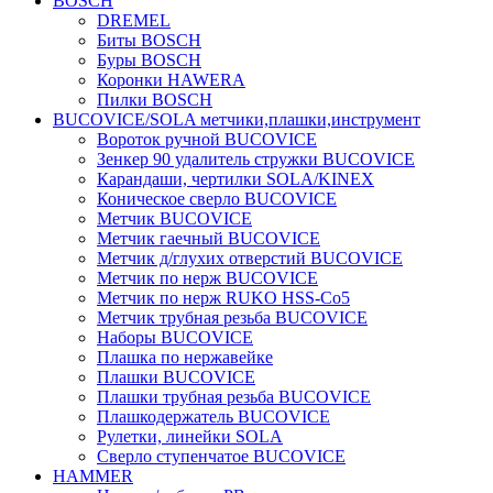
BOSCH
DREMEL
Биты BOSCH
Буры BOSCH
Коронки HAWERA
Пилки BOSCH
BUCOVICE/SOLA метчики,плашки,инструмент
Вороток ручной BUCOVICE
Зенкер 90 удалитель стружки BUCOVICE
Карандаши, чертилки SOLA/KINEX
Коническое сверло BUCOVICE
Метчик BUCOVICE
Метчик гаечный BUCOVICE
Метчик д/глухих отверстий BUCOVICE
Метчик по нерж BUCOVICE
Метчик по нерж RUKO HSS-Co5
Метчик трубная резьба BUCOVICE
Наборы BUCOVICE
Плашка по нержавейке
Плашки BUCOVICE
Плашки трубная резьба BUCOVICE
Плашкодержатель BUCOVICE
Рулетки, линейки SOLA
Сверло ступенчатое BUCOVICE
HAMMER