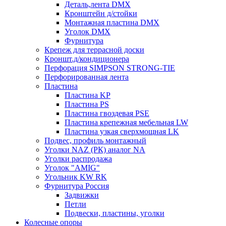
Деталь,лента DMX
Кронштейн д/стойки
Монтажная пластина DMX
Уголок DMX
Фурнитура
Крепеж для террасной доски
Кроншт.д/кондиционера
Перфорация SIMPSON STRONG-TIE
Перфорированная лента
Пластина
Пластина KP
Пластина PS
Пластина гвоздевая PSE
Пластина крепежная мебельная LW
Пластина узкая сверхмощная LK
Подвес, профиль монтажный
Уголки NAZ (РК) аналог NA
Уголки распродажа
Уголок "AMIG"
Угольник KW RK
Фурнитура Россия
Задвижки
Петли
Подвески, пластины, уголки
Колесные опоры