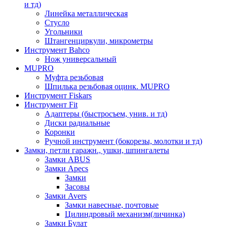
и тд)
Линейка металлическая
Стусло
Угольники
Штангенциркули, микрометры
Инструмент Bahco
Нож универсальный
MUPRO
Муфта резьбовая
Шпилька резьбовая оцинк. MUPRO
Инструмент Fiskars
Инструмент Fit
Адаптеры (быстросъем, унив. и тд)
Диски радиальные
Коронки
Ручной инструмент (бокорезы, молотки и тд)
Замки, петли гаражн., ушки, шпингалеты
Замки ABUS
Замки Apecs
Замки
Засовы
Замки Avers
Замки навесные, почтовые
Цилиндровый механизм(личинка)
Замки Булат