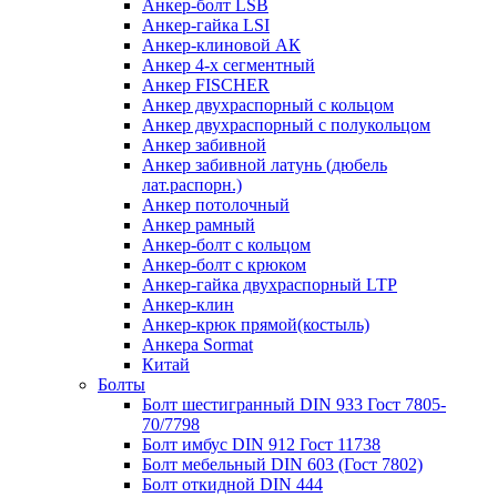
Анкер-болт LSB
Анкер-гайка LSI
Анкер-клиновой АК
Анкер 4-х сегментный
Анкер FISCHER
Анкер двухраспорный с кольцом
Анкер двухраспорный с полукольцом
Анкер забивной
Анкер забивной латунь (дюбель
лат.распорн.)
Анкер потолочный
Анкер рамный
Анкер-болт с кольцом
Анкер-болт с крюком
Анкер-гайка двухраспорный LTP
Анкер-клин
Анкер-крюк прямой(костыль)
Анкера Sormat
Китай
Болты
Болт шестигранный DIN 933 Гост 7805-
70/7798
Болт имбус DIN 912 Гост 11738
Болт мебельный DIN 603 (Гост 7802)
Болт откидной DIN 444