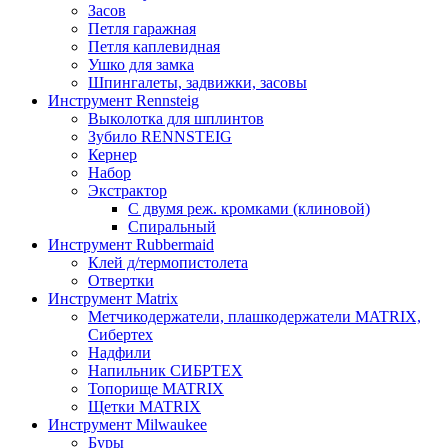
Засов
Петля гаражная
Петля каплевидная
Ушко для замка
Шпингалеты, задвижки, засовы
Инструмент Rennsteig
Выколотка для шплинтов
Зубило RENNSTEIG
Кернер
Набор
Экстрактор
С двумя реж. кромками (клиновой)
Спиральный
Инструмент Rubbermaid
Клей д/термопистолета
Отвертки
Инструмент Matrix
Метчикодержатели, плашкодержатели MATRIX,
Сибертех
Надфили
Напильник СИБРТЕХ
Топорище MATRIX
Щетки MATRIX
Инструмент Milwaukee
Буры