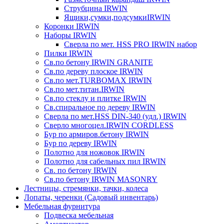
Струбцина IRWIN
Ящики,сумки,подсумкиIRWIN
Коронки IRWIN
Наборы IRWIN
Сверла по мет. HSS PRO IRWIN набор
Пилки IRWIN
Св.по бетону IRWIN GRANITE
Св.по дереву плоское IRWIN
Св.по мет.TURBOMAX IRWIN
Св.по мет.титан.IRWIN
Св.по стеклу и плитке IRWIN
Св.спиральное по дереву IRWIN
Сверла по мет.HSS DIN-340 (удл.) IRWIN
Сверло многоцел.IRWIN CORDLESS
Бур по армиров.бетону IRWIN
Бур по дереву IRWIN
Полотно для ножовок IRWIN
Полотно для сабельных пил IRWIN
Св. по бетону IRWIN
Св.по бетону IRWIN MASONRY
Лестницы, стремянки, тачки, колеса
Лопаты, черенки (Садовый инвентарь)
Мебельная фурнитура
Подвеска мебельная