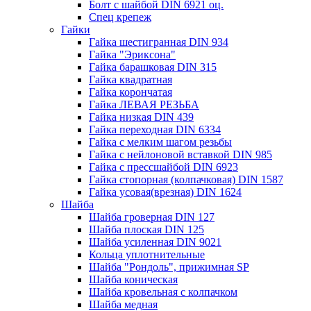
Болт с шайбой DIN 6921 оц.
Спец крепеж
Гайки
Гайка шестигранная DIN 934
Гайка "Эриксона"
Гайка барашковая DIN 315
Гайка квадратная
Гайка корончатая
Гайка ЛЕВАЯ РЕЗЬБА
Гайка низкая DIN 439
Гайка переходная DIN 6334
Гайка с мелким шагом резьбы
Гайка с нейлоновой вставкой DIN 985
Гайка с прессшайбой DIN 6923
Гайка стопорная (колпачковая) DIN 1587
Гайка усовая(врезная) DIN 1624
Шайба
Шайба гроверная DIN 127
Шайба плоская DIN 125
Шайба усиленная DIN 9021
Кольца уплотнительные
Шайба "Рондоль", прижимная SP
Шайба коническая
Шайба кровельная с колпачком
Шайба медная