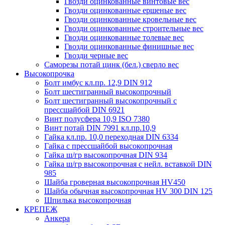
Гвозди оцинкованные винтовые вес
Гвозди оцинкованные ершеные вес
Гвозди оцинкованные кровельные вес
Гвозди оцинкованные строительные вес
Гвозди оцинкованные толевые вес
Гвозди оцинкованные финишные вес
Гвозди черные вес
Саморезы потай цинк (бел.) сверло вес
Высокопрочка
Болт имбус кл.пр. 12,9 DIN 912
Болт шестигранный высокопрочный
Болт шестигранный высокопрочный с
прессшайбой DIN 6921
Винт полусфера 10,9 ISO 7380
Винт потай DIN 7991 кл.пр.10,9
Гайка кл.пр. 10,0 переходная DIN 6334
Гайка с прессшайбой высокопрочная
Гайка ш/гр высокопрочная DIN 934
Гайка ш/гр высокопрочная с нейл. вставкой DIN
985
Шайба гроверная высокопрочная HV450
Шайба обычная высокопрочная HV 300 DIN 125
Шпилька высокопрочная
КРЕПЕЖ
Анкера