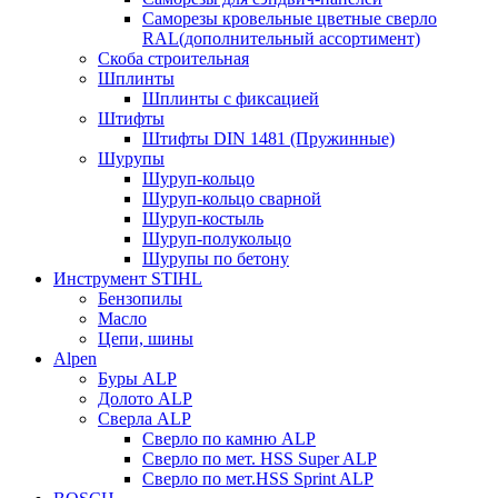
Саморезы кровельные цветные сверло
RAL(дополнительный ассортимент)
Скоба строительная
Шплинты
Шплинты с фиксацией
Штифты
Штифты DIN 1481 (Пружинные)
Шурупы
Шуруп-кольцо
Шуруп-кольцо сварной
Шуруп-костыль
Шуруп-полукольцо
Шурупы по бетону
Инструмент STIHL
Бензопилы
Масло
Цепи, шины
Alpen
Буры ALP
Долото ALP
Сверла ALP
Сверло по камню ALP
Сверло по мет. HSS Super ALP
Сверло по мет.HSS Sprint ALP