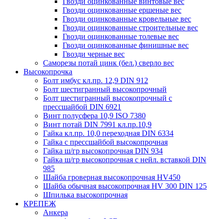
Гвозди оцинкованные винтовые вес
Гвозди оцинкованные ершеные вес
Гвозди оцинкованные кровельные вес
Гвозди оцинкованные строительные вес
Гвозди оцинкованные толевые вес
Гвозди оцинкованные финишные вес
Гвозди черные вес
Саморезы потай цинк (бел.) сверло вес
Высокопрочка
Болт имбус кл.пр. 12,9 DIN 912
Болт шестигранный высокопрочный
Болт шестигранный высокопрочный с
прессшайбой DIN 6921
Винт полусфера 10,9 ISO 7380
Винт потай DIN 7991 кл.пр.10,9
Гайка кл.пр. 10,0 переходная DIN 6334
Гайка с прессшайбой высокопрочная
Гайка ш/гр высокопрочная DIN 934
Гайка ш/гр высокопрочная с нейл. вставкой DIN
985
Шайба гроверная высокопрочная HV450
Шайба обычная высокопрочная HV 300 DIN 125
Шпилька высокопрочная
КРЕПЕЖ
Анкера