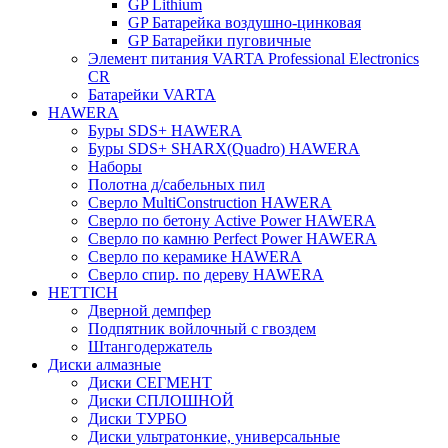
GP Lithium
GP Батарейка воздушно-цинковая
GP Батарейки пуговичные
Элемент питания VARTA Professional Electronics
CR
Батарейки VARTA
HAWERA
Буры SDS+ HAWERA
Буры SDS+ SHARX(Quadro) HAWERA
Наборы
Полотна д/сабельных пил
Сверло MultiConstruction HAWERA
Сверло по бетону Active Power HAWERA
Сверло по камню Perfect Power HAWERA
Сверло по керамике HAWERA
Сверло спир. по дереву HAWERA
HETTICH
Дверной демпфер
Подпятник войлочный с гвоздем
Штангодержатель
Диски алмазные
Диски СЕГМЕНТ
Диски СПЛОШНОЙ
Диски ТУРБО
Диски ультратонкие, универсальные