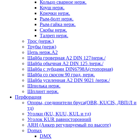
Кольцо сварное нерж.
Коуш нерж.
Крючки нерж.
Рым-болт нерж.
Рым-гайка нерж.
Скобы нерж.
Талреп нерж.
Трос (нерж.)
Трубы (нерж)
Цепь нерж.А2
Шайба гроверная А2 DIN 127/нерж./
Шайба обычная А2 DIN 125 /нерж./
Шайба с зубцами DIN6798А(стопорная)
Шайба со скосом 90 град, нерж.
Шайба усиленная А2 DIN 9021 /нерж./
Шпилька нерж.
Шплинт нерж.
Перфорация
Опоры, соединители бруса(OBR, KUCIS, ДВП/Л и
тд)
Уголки (KU, KUU, KUL и тд)
Уголок KUR равносторонний
ARH (Анкер регулируемый по высоте)
Domax
DMX