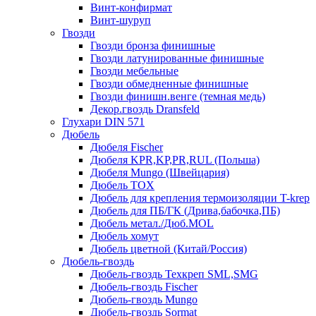
Винт-конфирмат
Винт-шуруп
Гвозди
Гвозди бронза финишные
Гвозди латунированные финишные
Гвозди мебельные
Гвозди обмедненные финишные
Гвозди финишн.венге (темная медь)
Декор.гвоздь Dransfeld
Глухари DIN 571
Дюбель
Дюбеля Fischer
Дюбеля KPR,KP,PR,RUL (Польша)
Дюбеля Mungo (Швейцария)
Дюбель TOX
Дюбель для крепления термоизоляции T-krep
Дюбель для ПБ/ГК (Дрива,бабочка,ПБ)
Дюбель метал./Дюб.MOL
Дюбель хомут
Дюбель цветной (Китай/Россия)
Дюбель-гвоздь
Дюбель-гвоздь Техкреп SML,SMG
Дюбель-гвоздь Fischer
Дюбель-гвоздь Mungo
Дюбель-гвоздь Sormat