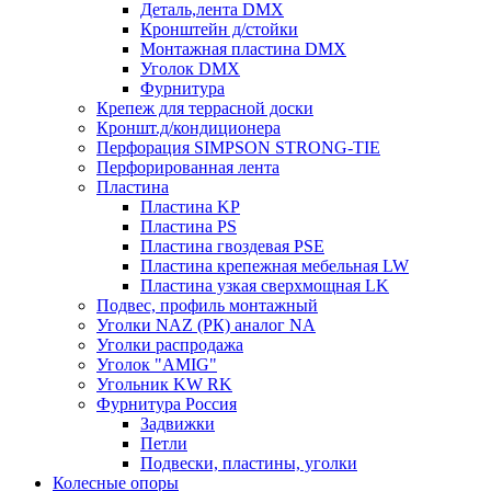
Деталь,лента DMX
Кронштейн д/стойки
Монтажная пластина DMX
Уголок DMX
Фурнитура
Крепеж для террасной доски
Кроншт.д/кондиционера
Перфорация SIMPSON STRONG-TIE
Перфорированная лента
Пластина
Пластина KP
Пластина PS
Пластина гвоздевая PSE
Пластина крепежная мебельная LW
Пластина узкая сверхмощная LK
Подвес, профиль монтажный
Уголки NAZ (РК) аналог NA
Уголки распродажа
Уголок "AMIG"
Угольник KW RK
Фурнитура Россия
Задвижки
Петли
Подвески, пластины, уголки
Колесные опоры