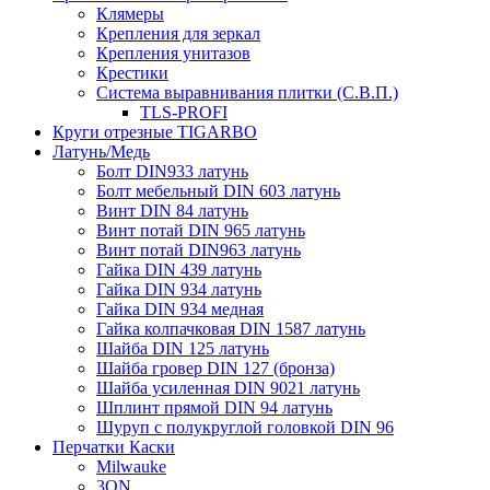
Клямеры
Крепления для зеркал
Крепления унитазов
Крестики
Система выравнивания плитки (С.В.П.)
TLS-PROFI
Круги отрезные TIGARBO
Латунь/Медь
Болт DIN933 латунь
Болт мебельный DIN 603 латунь
Винт DIN 84 латунь
Винт потай DIN 965 латунь
Винт потай DIN963 латунь
Гайка DIN 439 латунь
Гайка DIN 934 латунь
Гайка DIN 934 медная
Гайка колпачковая DIN 1587 латунь
Шайба DIN 125 латунь
Шайба гровер DIN 127 (бронза)
Шайба усиленная DIN 9021 латунь
Шплинт прямой DIN 94 латунь
Шуруп с полукруглой головкой DIN 96
Перчатки Каски
Milwauke
3ON