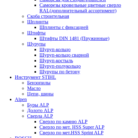
Саморезы кровельные цветные сверло
RAL(дополнительный ассортимент)
Скоба строительная
Шплинты
Шплинты с фиксацией
Штифты
Штифты DIN 1481 (Пружинные)
Шурупы
Шуруп-кольцо
Шуруп-кольцо сварной
Шуруп-костыль
Шуруп-полукольцо
Шурупы по бетону
Инструмент STIHL
Бензопилы
Масло
Цепи, шины
Alpen
Буры ALP
Долото ALP
Сверла ALP
Сверло по камню ALP
Сверло по мет. HSS Super ALP
Сверло по мет.HSS Sprint ALP