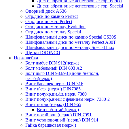
Диски абразивные лепестковые тор. Perfect
Диски абразивные лепестковые тор. Speciаl
Опорный диск AS36
Отр.диск по камню Perfect
Отр.диск по мет. Perfect
Отр.диск по металлу Evolution
Отр.диск по металлу Special
Шлифовальный диск по камню Special CS30S
Шлифовальный диск по металлу Perfect A30T
Шлифовальный диск по металлу Special Inox
Щетки DRONCO
Нержавейка
Болт имбус DIN 912(нерж.)
Болт мебельный DIN 603 А2
Болт ш/гр DIN 933/931(полн./неполн.
резьба(нерж.)
Винт барашек нерж. DIN 316
Винт п\сф. (нерж.) DIN7985
Винт полукр.вн./ш. нерж. 7380
Винт полукр.вн/ш с фланцем нерж. 7380-2
Винт потай (нерж.) DIN 965
Винт п\потай (нерж.)
Винт потай в\ш (нерж.) DIN 7991
Винт установочный (нерж.) DIN 914
Гайка барашковая (нерж.)