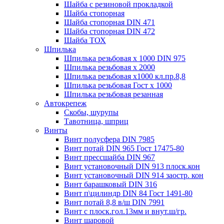
Шайба с резиновой прокладкой
Шайба стопорная
Шайба стопорная DIN 471
Шайба стопорная DIN 472
Шайба ТОХ
Шпилька
Шпилька резьбовая х 1000 DIN 975
Шпилька резьбовая х 2000
Шпилька резьбовая х1000 кл.пр.8,8
Шпилька резьбовая Гост х 1000
Шпилька резьбовая резанная
Автокрепеж
Скобы, шурупы
Тавотница, шприц
Винты
Винт полусфера DIN 7985
Винт потай DIN 965 Гост 17475-80
Винт прессшайба DIN 967
Винт установочный DIN 913 плоск.кон
Винт установочный DIN 914 заостр. кон
Винт барашковый DIN 316
Винт п\цилиндр DIN 84 Гост 1491-80
Винт потай 8,8 в/ш DIN 7991
Винт с плоск.гол.13мм и внут.ш/гр.
Винт шаровой