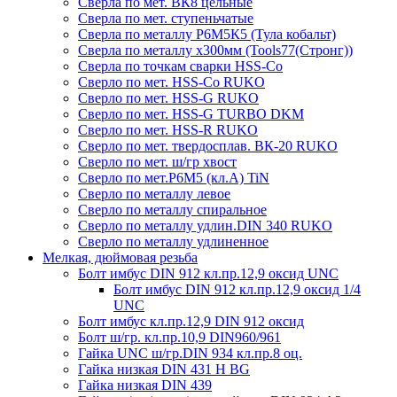
Сверла по мет. ВК8 цельные
Сверла по мет. ступеньчатые
Сверла по металлу Р6М5К5 (Тула кобальт)
Сверла по металлу х300мм (Tools77(Стронг))
Сверла по точкам сварки HSS-Co
Сверло по мет. HSS-Co RUKO
Сверло по мет. HSS-G RUKO
Сверло по мет. HSS-G TURBO DKM
Сверло по мет. HSS-R RUKO
Сверло по мет. твердосплав. ВК-20 RUKO
Сверло по мет. ш/гр хвост
Сверло по мет.Р6М5 (кл.А) TiN
Сверло по металлу левое
Сверло по металлу спиральное
Сверло по металлу удлин.DIN 340 RUKO
Сверло по металлу удлиненное
Мелкая, дюймовая резьба
Болт имбус DIN 912 кл.пр.12,9 оксид UNC
Болт имбус DIN 912 кл.пр.12,9 оксид 1/4
UNC
Болт имбус кл.пр.12,9 DIN 912 оксид
Болт ш/гр. кл.пр.10,9 DIN960/961
Гайка UNC ш/гр.DIN 934 кл.пр.8 оц.
Гайка низкая DIN 431 H BG
Гайка низкая DIN 439