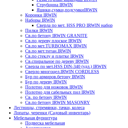
Струбцина IRWIN
Ящики,сумки,подсумкиIRWIN
Коронки IRWIN
Наборы IRWIN
Сверла по мет. HSS PRO IRWIN набор
Пилки IRWIN
Св.по бетону IRWIN GRANITE
Св.по дереву плоское IRWIN
Св.по мет.TURBOMAX IRWIN
Св.по мет.титан.IRWIN
Св.по стеклу и плитке IRWIN
Св.спиральное по дереву IRWIN
Сверла по мет.HSS DIN-340 (удл.) IRWIN
Сверло многоцел.IRWIN CORDLESS
Бур по армиров.бетону IRWIN
Бур по дереву IRWIN
Полотно для ножовок IRWIN
Полотно для сабельных пил IRWIN
Св. по бетону IRWIN
Св.по бетону IRWIN MASONRY
Лестницы, стремянки, тачки, колеса
Лопаты, черенки (Садовый инвентарь)
Мебельная фурнитура
Подвеска мебельная