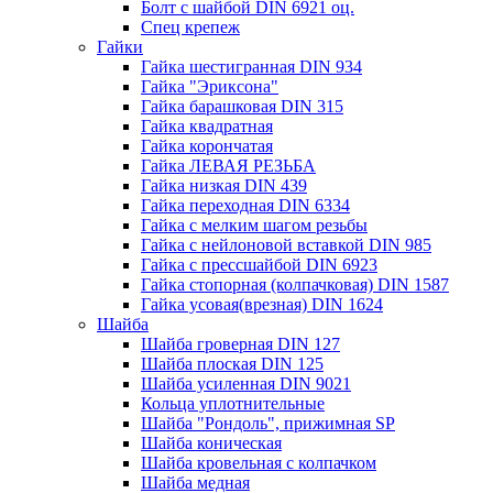
Болт с шайбой DIN 6921 оц.
Спец крепеж
Гайки
Гайка шестигранная DIN 934
Гайка "Эриксона"
Гайка барашковая DIN 315
Гайка квадратная
Гайка корончатая
Гайка ЛЕВАЯ РЕЗЬБА
Гайка низкая DIN 439
Гайка переходная DIN 6334
Гайка с мелким шагом резьбы
Гайка с нейлоновой вставкой DIN 985
Гайка с прессшайбой DIN 6923
Гайка стопорная (колпачковая) DIN 1587
Гайка усовая(врезная) DIN 1624
Шайба
Шайба гроверная DIN 127
Шайба плоская DIN 125
Шайба усиленная DIN 9021
Кольца уплотнительные
Шайба "Рондоль", прижимная SP
Шайба коническая
Шайба кровельная с колпачком
Шайба медная