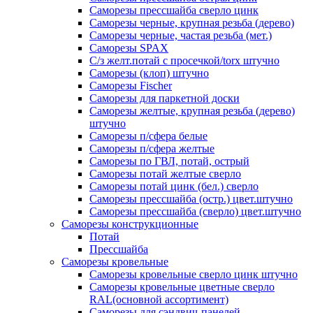
Саморезы прессшайба сверло цинк
Саморезы черные, крупная резьба (дерево)
Саморезы черные, частая резьба (мет.)
Cаморезы SPAX
С/з желт.потай с просечкой/torx штучно
Саморезы (клоп) штучно
Саморезы Fischer
Саморезы для паркетной доски
Саморезы желтые, крупная резьба (дерево)
штучно
Саморезы п/сфера белые
Саморезы п/сфера желтые
Саморезы по ГВЛ, потай, острый
Саморезы потай желтые сверло
Саморезы потай цинк (бел.) сверло
Саморезы прессшайба (остр.) цвет.штучно
Саморезы прессшайба (сверло) цвет.штучно
Саморезы конструкционные
Потай
Прессшайба
Саморезы кровельные
Саморезы кровельные сверло цинк штучно
Саморезы кровельные цветные сверло
RAL(основной ассортимент)
Саморезы для сэндвич-панелей