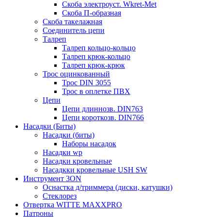
Скоба электроуст. Wkret-Met
Скоба П-образная
Скоба такелажная
Соединитель цепи
Талреп
Талреп кольцо-кольцо
Талреп крюк-кольцо
Талреп крюк-крюк
Трос оцинкованный
Трос DIN 3055
Трос в оплетке ПВХ
Цепи
Цепи длиннозв. DIN763
Цепи короткозв. DIN766
Насадки (Биты)
Насадки (биты)
Наборы насадок
Насадки wp
Насадки кровельные
Насадкки кровельные USH SW
Инструмент 3ON
Оснастка д/триммера (диски, катушки)
Стеклорез
Отвертка WITTE MAXXPRO
Патроны