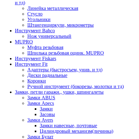
и тд)
Линейка металлическая
Стусло
Угольники
Штангенциркули, микрометры
Инструмент Bahco
Нож универсальный
MUPRO
Муфта резьбовая
Шпилька резьбовая оцинк. MUPRO
Инструмент Fiskars
Инструмент Fit
Адаптеры (быстросъем, унив. и тд)
Диски радиальные
Коронки
Ручной инструмент (бокорезы, молотки и тд)
Замки, петли гаражн., ушки, шпингалеты
Замки ABUS
Замки Apecs
Замки
Засовы
Замки Avers
Замки навесные, почтовые
Цилиндровый механизм(личинка)
Замки Булат