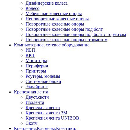
Дизайнерские колеса
Колесо
Мебельные колесные опоры
Неповоротные колесные опоры
Поворотные колесные опоры
Поворотные колесные опоры под болт
Поворотные колесные опоры под болт с тормозом
Поворотные колесные опоры с тормозом
Компьютерное, сетевое оборудование
ИБП
ККТ
Мониторы
Периферия
Принтеры
Роутеры, модемы
Системные блоки
Эквайринг
Крепежная лента
Двуст.скотч
Изолента
Крепежная лента
Крепежная лента 3М
Крепежная лента UNIBOB
Скотч
Крепления.Клямеры.Крестики.