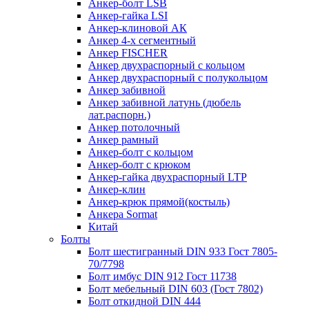
Анкер-болт LSB
Анкер-гайка LSI
Анкер-клиновой АК
Анкер 4-х сегментный
Анкер FISCHER
Анкер двухраспорный с кольцом
Анкер двухраспорный с полукольцом
Анкер забивной
Анкер забивной латунь (дюбель
лат.распорн.)
Анкер потолочный
Анкер рамный
Анкер-болт с кольцом
Анкер-болт с крюком
Анкер-гайка двухраспорный LTP
Анкер-клин
Анкер-крюк прямой(костыль)
Анкера Sormat
Китай
Болты
Болт шестигранный DIN 933 Гост 7805-
70/7798
Болт имбус DIN 912 Гост 11738
Болт мебельный DIN 603 (Гост 7802)
Болт откидной DIN 444