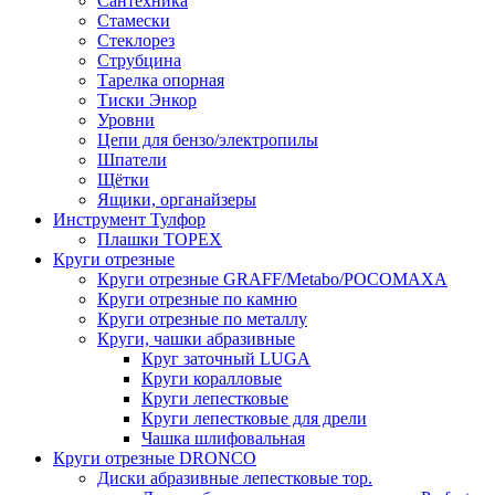
Сантехника
Стамески
Стеклорез
Струбцина
Тарелка опорная
Тиски Энкор
Уровни
Цепи для бензо/электропилы
Шпатели
Щётки
Ящики, органайзеры
Инструмент Тулфор
Плашки ТОРЕХ
Круги отрезные
Круги отрезные GRAFF/Metabo/РОСОМАХА
Круги отрезные по камню
Круги отрезные по металлу
Круги, чашки абразивные
Круг заточный LUGA
Круги коралловые
Круги лепестковые
Круги лепестковые для дрели
Чашка шлифовальная
Круги отрезные DRONCO
Диски абразивные лепестковые тор.