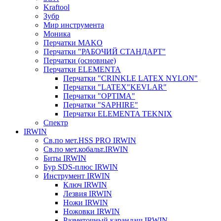
Kraftool
Зубр
Мир инструмента
Моника
Перчатки MAKO
Перчатки "РАБОЧИЙ СТАНДАРТ"
Перчатки (основные)
Перчатки ELEMENTA
Перчатки "CRINKLE LATEX NYLON"
Перчатки "LATEX"KEVLAR"
Перчатки "OPTIMA"
Перчатки "SAPHIRE"
Перчатки ELEMENTA TEKNIX
Спектр
IRWIN
Св.по мет.HSS PRO IRWIN
Св.по мет.кобальт.IRWIN
Биты IRWIN
Бур SDS-плюс IRWIN
Инструмент IRWIN
Ключ IRWIN
Лезвия IRWIN
Ножи IRWIN
Ножовки IRWIN
Разметочный карандаш IRWIN