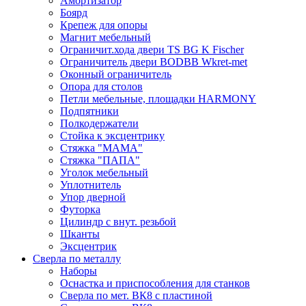
Амортизатор
Боярд
Крепеж для опоры
Магнит мебельный
Ограничит.хода двери TS BG K Fischer
Ограничитель двери BODBB Wkret-met
Оконный ограничитель
Опора для столов
Петли мебельные, площадки HARMONY
Подпятники
Полкодержатели
Стойка к эксцентрику
Стяжка "МАМА"
Стяжка "ПАПА"
Уголок мебельный
Уплотнитель
Упор дверной
Футорка
Цилиндр с внут. резьбой
Шканты
Эксцентрик
Сверла по металлу
Наборы
Оснастка и приспособления для станков
Сверла по мет. ВК8 с пластиной