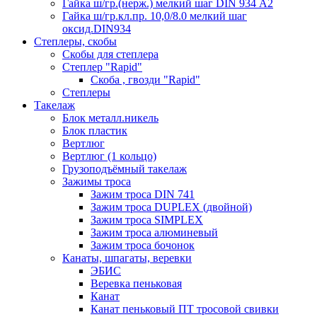
Гайка ш/гр.(нерж.) мелкий шаг DIN 934 А2
Гайка ш/гр.кл.пр. 10,0/8.0 мелкий шаг
оксид.DIN934
Степлеры, скобы
Скобы для степлера
Степлер "Rapid"
Скоба , гвозди "Rapid"
Степлеры
Такелаж
Блок металл.никель
Блок пластик
Вертлюг
Вертлюг (1 кольцо)
Грузоподъёмный такелаж
Зажимы троса
Зажим троса DIN 741
Зажим троса DUPLEX (двойной)
Зажим троса SIMPLEX
Зажим троса алюминевый
Зажим троса бочонок
Канаты, шпагаты, веревки
ЭБИС
Веревка пеньковая
Канат
Канат пеньковый ПТ тросовой свивки