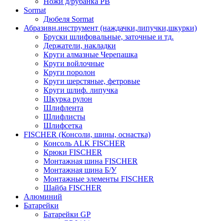
Ножи д/рубанка РВ
Sormat
Дюбеля Sormat
Абразивн.инструмент (наждачки,липучки,шкурки)
Бруски шлифовальные, заточные и тд.
Держатели, накладки
Круги алмазные Черепашка
Круги войлочные
Круги поролон
Круги шерстяные, фетровые
Круги шлиф. липучка
Шкурка рулон
Шлифлента
Шлифлисты
Шлифсетка
FISCHER (Консоли, шины, оснастка)
Консоль ALK FISCHER
Крюки FISCHER
Монтажная шина FISCHER
Монтажная шина Б/У
Монтажные элементы FISCHER
Шайба FISCHER
Алюминий
Батарейки
Батарейки GP