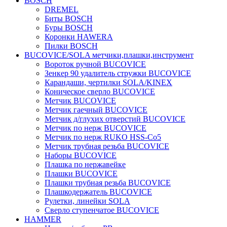
BOSCH
DREMEL
Биты BOSCH
Буры BOSCH
Коронки HAWERA
Пилки BOSCH
BUCOVICE/SOLA метчики,плашки,инструмент
Вороток ручной BUCOVICE
Зенкер 90 удалитель стружки BUCOVICE
Карандаши, чертилки SOLA/KINEX
Коническое сверло BUCOVICE
Метчик BUCOVICE
Метчик гаечный BUCOVICE
Метчик д/глухих отверстий BUCOVICE
Метчик по нерж BUCOVICE
Метчик по нерж RUKO HSS-Co5
Метчик трубная резьба BUCOVICE
Наборы BUCOVICE
Плашка по нержавейке
Плашки BUCOVICE
Плашки трубная резьба BUCOVICE
Плашкодержатель BUCOVICE
Рулетки, линейки SOLA
Сверло ступенчатое BUCOVICE
HAMMER