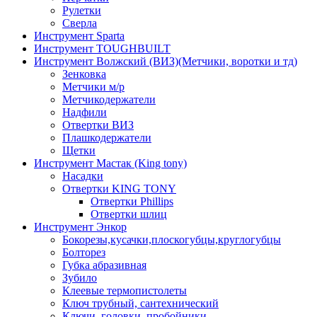
Рулетки
Сверла
Инструмент Sparta
Инструмент TOUGHBUILT
Инструмент Волжский (ВИЗ)(Метчики, воротки и тд)
Зенковка
Метчики м/р
Метчикодержатели
Надфили
Отвертки ВИЗ
Плашкодержатели
Щетки
Инструмент Мастак (King tony)
Насадки
Отвертки KING TONY
Отвертки Phillips
Отвертки шлиц
Инструмент Энкор
Бокорезы,кусачки,плоскогубцы,круглогубцы
Болторез
Губка абразивная
Зубило
Клеевые термопистолеты
Ключ трубный, сантехнический
Ключи, головки, пробойники