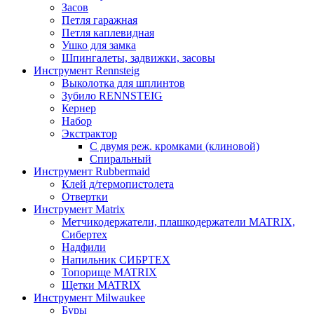
Засов
Петля гаражная
Петля каплевидная
Ушко для замка
Шпингалеты, задвижки, засовы
Инструмент Rennsteig
Выколотка для шплинтов
Зубило RENNSTEIG
Кернер
Набор
Экстрактор
С двумя реж. кромками (клиновой)
Спиральный
Инструмент Rubbermaid
Клей д/термопистолета
Отвертки
Инструмент Matrix
Метчикодержатели, плашкодержатели MATRIX,
Сибертех
Надфили
Напильник СИБРТЕХ
Топорище MATRIX
Щетки MATRIX
Инструмент Milwaukee
Буры