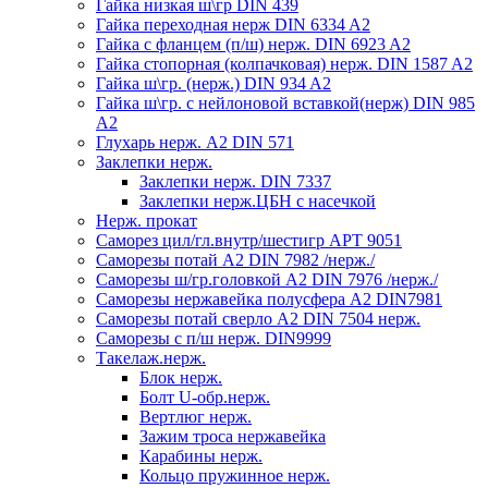
Гайка низкая ш\гр DIN 439
Гайка переходная нерж DIN 6334 A2
Гайка с фланцем (п/ш) нерж. DIN 6923 A2
Гайка стопорная (колпачковая) нерж. DIN 1587 A2
Гайка ш\гр. (нерж.) DIN 934 A2
Гайка ш\гр. с нейлоновой вставкой(нерж) DIN 985
A2
Глухарь нерж. А2 DIN 571
Заклепки нерж.
Заклепки нерж. DIN 7337
Заклепки нерж.ЦБН с насечкой
Нерж. прокат
Саморез цил/гл.внутр/шестигр АРТ 9051
Саморезы потай А2 DIN 7982 /нерж./
Саморезы ш/гр.головкой А2 DIN 7976 /нерж./
Саморезы нержавейка полусфера А2 DIN7981
Саморезы потай сверло А2 DIN 7504 нерж.
Саморезы с п/ш нерж. DIN9999
Такелаж.нерж.
Блок нерж.
Болт U-обр.нерж.
Вертлюг нерж.
Зажим троса нержавейка
Карабины нерж.
Кольцо пружинное нерж.