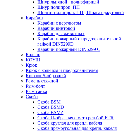
Шнур льняной , полиэфирный
Шнур полипроп. ПП
Шпагат полипроп. ПП , Шпагат джутовый
Карабин
Карабин c вертлюгом
Карабин винтовой
Карабин для животных
Карабин пожарный c предохранительной
гайкой DIN5299D
Карабин пожарный DIN5299 C
Кольцо
КОУШ
Крюк
Крюк с кольцом и предохранителем
Крючок S-образный
Ремень стяжной
Рым-болт
Рым-гайка
Скоба
Скоба BSM
Скоба BSMD
Скоба BSMZ
Скоба U-образная с метр.резьбой ETR
Скоба круглая для крепл. кабеля
Скоба прямоугольная для крепл. кабеля