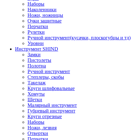
Наборы
Наколенники
Ножи, ножницы
Очки защитные
Перчатки
Рулетки
Ручной инструмент(кусачки, плоскогубцы и тд)
Уровни
Инструмент SHIND
Замки
Пистолеты
Полотна
Ручной инструмент
Степлеры, скобы
Такелаж
Круги шлифовальные
Хомуты
Щетки
Малярный инструмент
Губцевый инструмент
Круги отрезные
Наборы
Ножи, лезвия
Отвертки
Перчатки