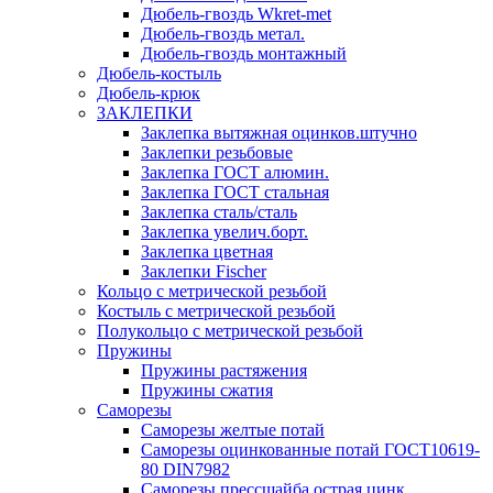
Дюбель-гвоздь Wkret-met
Дюбель-гвоздь метал.
Дюбель-гвоздь монтажный
Дюбель-костыль
Дюбель-крюк
ЗАКЛЕПКИ
Заклепка вытяжная оцинков.штучно
Заклепки резьбовые
Заклепка ГОСТ алюмин.
Заклепка ГОСТ стальная
Заклепка сталь/сталь
Заклепка увелич.борт.
Заклепка цветная
Заклепки Fischer
Кольцо с метрической резьбой
Костыль с метрической резьбой
Полукольцо с метрической резьбой
Пружины
Пружины растяжения
Пружины сжатия
Саморезы
Саморезы желтые потай
Саморезы оцинкованные потай ГОСТ10619-
80 DIN7982
Саморезы прессшайба острая цинк