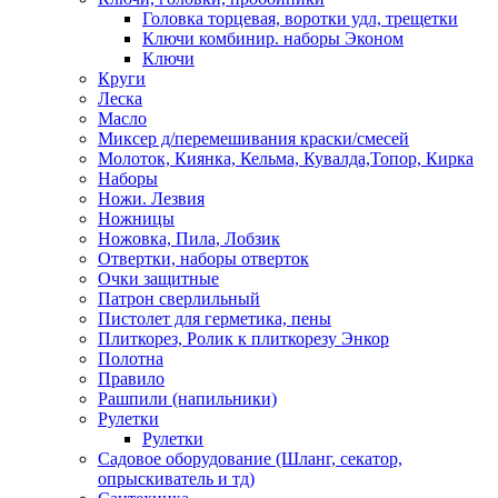
Головка торцевая, воротки удл, трещетки
Ключи комбинир. наборы Эконом
Ключи
Круги
Леска
Масло
Миксер д/перемешивания краски/смесей
Молоток, Киянка, Кельма, Кувалда,Топор, Кирка
Наборы
Ножи. Лезвия
Ножницы
Ножовка, Пила, Лобзик
Отвертки, наборы отверток
Очки защитные
Патрон сверлильный
Пистолет для герметика, пены
Плиткорез, Ролик к плиткорезу Энкор
Полотна
Правило
Рашпили (напильники)
Рулетки
Рулетки
Садовое оборудование (Шланг, секатор,
опрыскиватель и тд)