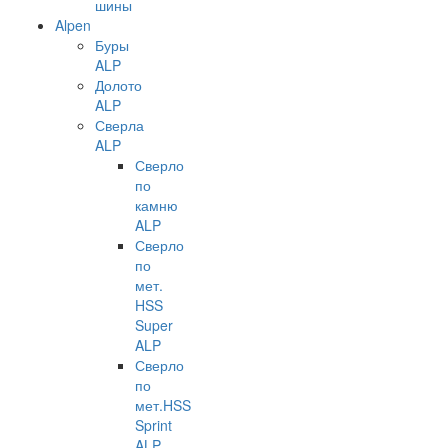
шины
Alpen
Буры
ALP
Долото
ALP
Сверла
ALP
Сверло
по
камню
ALP
Сверло
по
мет.
HSS
Super
ALP
Сверло
по
мет.HSS
Sprint
ALP