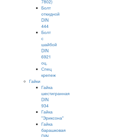
7802)
Болт
откидной
DIN
444
Болт
с
шайбой
DIN
6921
оц.
Спец
крепеж
Гайки
Гайка
шестигранная
DIN
934
Гайка
"Эриксона"
Гайка
барашковая
DIN