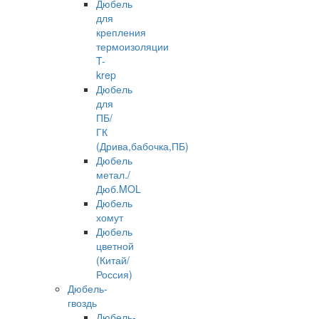
Дюбель
для
крепления
термоизоляции
T-
krep
Дюбель
для
ПБ/
ГК
(Дрива,бабочка,ПБ)
Дюбель
метал./
Дюб.MOL
Дюбель
хомут
Дюбель
цветной
(Китай/
Россия)
Дюбель-
гвоздь
Дюбель-