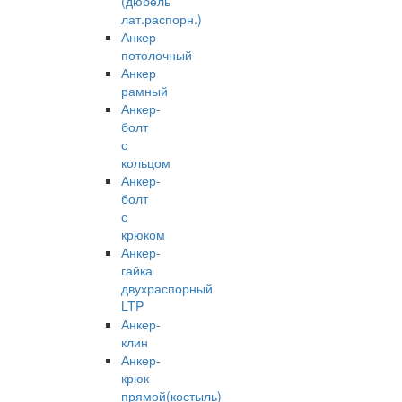
(дюбель
лат.распорн.)
Анкер
потолочный
Анкер
рамный
Анкер-
болт
с
кольцом
Анкер-
болт
с
крюком
Анкер-
гайка
двухраспорный
LTP
Анкер-
клин
Анкер-
крюк
прямой(костыль)