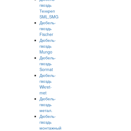
гвоздь
Техкреп
SML,SMG
Дюбель-
гвоздь
Fischer
Дюбель-
гвоздь
Mungo
Дюбель-
гвоздь
Sormat
Дюбель-
гвоздь
Wkret-
met
Дюбель-
гвоздь
метал.
Дюбель-
гвоздь
монтажный