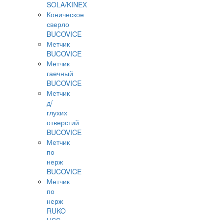
SOLA/KINEX
Коническое
сверло
BUCOVICE
Метчик
BUCOVICE
Метчик
гаечный
BUCOVICE
Метчик
д/
глухих
отверстий
BUCOVICE
Метчик
по
нерж
BUCOVICE
Метчик
по
нерж
RUKO