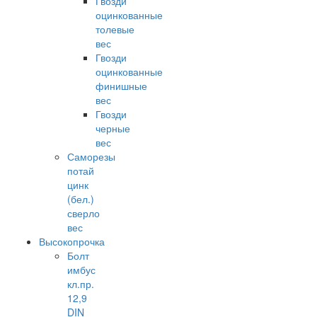
Гвозди
оцинкованные
толевые
вес
Гвозди
оцинкованные
финишные
вес
Гвозди
черные
вес
Саморезы
потай
цинк
(бел.)
сверло
вес
Высокопрочка
Болт
имбус
кл.пр.
12,9
DIN