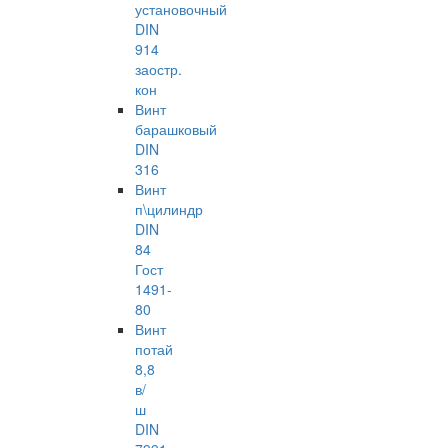
установочный
DIN
914
заостр.
кон
Винт
барашковый
DIN
316
Винт
п\цилиндр
DIN
84
Гост
1491-
80
Винт
потай
8,8
в/
ш
DIN