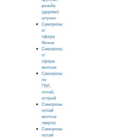
резьба
(дерево)
штучно
Саморезы
п/
сфера
белые
Саморезы
п/
сфера
желтые
Саморезы
по
ГВЛ,
потай,
острый
Саморезы
потай
желтые
сверло
Саморезы
потай