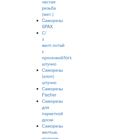
частая
резьба
(мет.)
Cаморезы
SPAX
С/
з
желт.потай
с
просечкой/torx
штучно
Саморезы
(клоп)
штучно
Саморезы
Fischer
Саморезы
для
паркетной
доски
Саморезы
желтые,
крупная