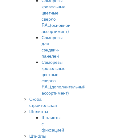
Саморезы
кровельные
цветные
сверло
RAL(основной
ассортимент)
Саморезы
для
сэндвич-
панелей
Саморезы
кровельные
цветные
сверло
RAL(дополнительный
ассортимент)
Скоба
строительная
Шплинты
Шплинты
с
фиксацией
Штифты