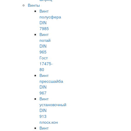
Винты
Винт
полусфера
DIN
7985
Винт
потай
DIN
965
Гост
17475-
80
Винт
прессшайба
DIN
967
Винт
установочный
DIN
913
плоск.кон
Винт