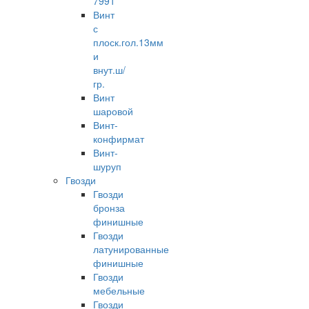
7991
Винт
с
плоск.гол.13мм
и
внут.ш/
гр.
Винт
шаровой
Винт-
конфирмат
Винт-
шуруп
Гвозди
Гвозди
бронза
финишные
Гвозди
латунированные
финишные
Гвозди
мебельные
Гвозди