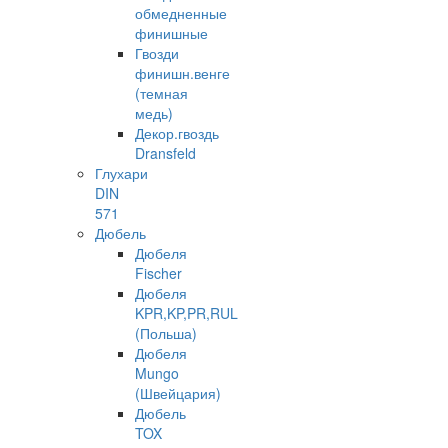
обмедненные
финишные
Гвозди
финишн.венге
(темная
медь)
Декор.гвоздь
Dransfeld
Глухари
DIN
571
Дюбель
Дюбеля
Fischer
Дюбеля
KPR,KP,PR,RUL
(Польша)
Дюбеля
Mungo
(Швейцария)
Дюбель
TOX