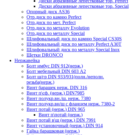
Диски абразивные лепестковые тор. Perfect
Диски абразивные лепестковые тор. Speciаl
Опорный диск AS36
Отр.диск по камню Perfect
Отр.диск по мет. Perfect
Отр.диск по металлу Evolution
Отр.диск по металлу Special
Шлифовальный диск по камню Special CS30S
Шлифовальный диск по металлу Perfect A30T
Шлифовальный диск по металлу Special Inox
Щетки DRONCO
Нержавейка
Болт имбус DIN 912(нерж.)
Болт мебельный DIN 603 А2
Болт ш/гр DIN 933/931(полн./неполн.
резьба(нерж.)
Винт барашек нерж. DIN 316
Винт п\сф. (нерж.) DIN7985
Винт полукр.вн./ш. нерж. 7380
Винт полукр.вн/ш с фланцем нерж. 7380-2
Винт потай (нерж.) DIN 965
Винт п\потай (нерж.)
Винт потай в\ш (нерж.) DIN 7991
Винт установочный (нерж.) DIN 914
Гайка барашковая (нерж.)