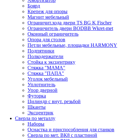
Амортизатор
Боярд
Крепеж для опоры
Магнит мебельный
Ограничит.хода двери TS BG K Fischer
Ограничитель двери BODBB Wkret-met
Оконный ограничитель
Опора для столов
Петли мебельные, площадки HARMONY
Подпятники
Полкодержатели
Стойка к эксцентрику
Стяжка "МАМА"
Стяжка "ПАПА"
Уголок мебельный
Уплотнитель
Упор дверной
Футорка
Цилиндр с внут. резьбой
Шканты
Эксцентрик
Сверла по металлу
Наборы
Оснастка и приспособления для станков
Сверла по мет. ВК8 с пластиной