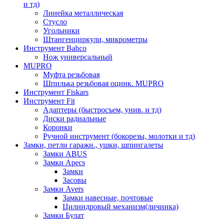
и тд)
Линейка металлическая
Стусло
Угольники
Штангенциркули, микрометры
Инструмент Bahco
Нож универсальный
MUPRO
Муфта резьбовая
Шпилька резьбовая оцинк. MUPRO
Инструмент Fiskars
Инструмент Fit
Адаптеры (быстросъем, унив. и тд)
Диски радиальные
Коронки
Ручной инструмент (бокорезы, молотки и тд)
Замки, петли гаражн., ушки, шпингалеты
Замки ABUS
Замки Apecs
Замки
Засовы
Замки Avers
Замки навесные, почтовые
Цилиндровый механизм(личинка)
Замки Булат