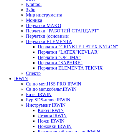
Kraftool
Зубр
Мир инструмента
Моника
Перчатки MAKO
Перчатки "РАБОЧИЙ СТАНДАРТ"
Перчатки (основные)
Перчатки ELEMENTA
Перчатки "CRINKLE LATEX NYLON"
Перчатки "LATEX"KEVLAR"
Перчатки "OPTIMA"
Перчатки "SAPHIRE"
Перчатки ELEMENTA TEKNIX
Спектр
IRWIN
Св.по мет.HSS PRO IRWIN
Св.по мет.кобальт.IRWIN
Биты IRWIN
Бур SDS-плюс IRWIN
Инструмент IRWIN
Ключ IRWIN
Лезвия IRWIN
Ножи IRWIN
Ножовки IRWIN
Разметочный карандаш IRWIN