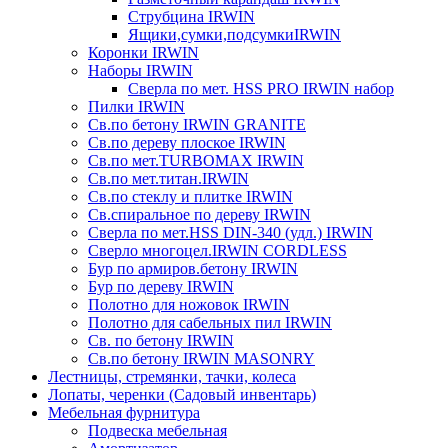
Струбцина IRWIN
Ящики,сумки,подсумкиIRWIN
Коронки IRWIN
Наборы IRWIN
Сверла по мет. HSS PRO IRWIN набор
Пилки IRWIN
Св.по бетону IRWIN GRANITE
Св.по дереву плоское IRWIN
Св.по мет.TURBOMAX IRWIN
Св.по мет.титан.IRWIN
Св.по стеклу и плитке IRWIN
Св.спиральное по дереву IRWIN
Сверла по мет.HSS DIN-340 (удл.) IRWIN
Сверло многоцел.IRWIN CORDLESS
Бур по армиров.бетону IRWIN
Бур по дереву IRWIN
Полотно для ножовок IRWIN
Полотно для сабельных пил IRWIN
Св. по бетону IRWIN
Св.по бетону IRWIN MASONRY
Лестницы, стремянки, тачки, колеса
Лопаты, черенки (Садовый инвентарь)
Мебельная фурнитура
Подвеска мебельная