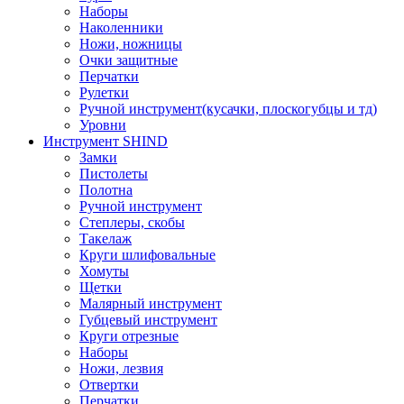
Наборы
Наколенники
Ножи, ножницы
Очки защитные
Перчатки
Рулетки
Ручной инструмент(кусачки, плоскогубцы и тд)
Уровни
Инструмент SHIND
Замки
Пистолеты
Полотна
Ручной инструмент
Степлеры, скобы
Такелаж
Круги шлифовальные
Хомуты
Щетки
Малярный инструмент
Губцевый инструмент
Круги отрезные
Наборы
Ножи, лезвия
Отвертки
Перчатки