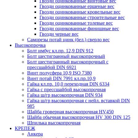
Гвозди оцинкованные винтовые вес
Гвозди оцинкованные ершеные вес
Гвозди оцинкованные кровельные вес
Гвозди оцинкованные строительные вес
Гвозди оцинкованные толевые вес
Гвозди оцинкованные финишные вес
Гвозди черные вес
Саморезы потай цинк (бел.) сверло вес
Высокопрочка
Болт имбус кл.пр. 12,9 DIN 912
Болт шестигранный высокопрочный
Болт шестигранный высокопрочный с
прессшайбой DIN 6921
Винт полусфера 10,9 ISO 7380
Винт потай DIN 7991 кл.пр.10,9
Гайка кл.пр. 10,0 переходная DIN 6334
Гайка с прессшайбой высокопрочная
Гайка ш/гр высокопрочная DIN 934
Гайка ш/гр высокопрочная с нейл. вставкой DIN
985
Шайба гроверная высокопрочная HV450
Шайба обычная высокопрочная HV 300 DIN 125
Шпилька высокопрочная
КРЕПЕЖ
Анкера