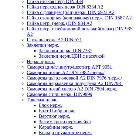
Гайка низкая ш\гр DIN 439
Гайка переходная нерж DIN 6334 A2
Гайка с фланцем (п/ш) нерж. DIN 6923 A2
Гайка стопорная (колпачковая) нерж. DIN 1587 A2
Гайка ш\гр. (нерж.) DIN 934 A2
Гайка ш\гр. с нейлоновой вставкой(нерж) DIN 985
A2
Глухарь нерж. А2 DIN 571
Заклепки нерж.
Заклепки нерж. DIN 7337
Заклепки нерж.ЦБН с насечкой
Нерж. прокат
Саморез цил/гл.внутр/шестигр АРТ 9051
Саморезы потай А2 DIN 7982 /нерж./
Саморезы ш/гр.головкой А2 DIN 7976 /нерж./
Саморезы нержавейка полусфера А2 DIN7981
Саморезы потай сверло А2 DIN 7504 нерж.
Саморезы с п/ш нерж. DIN9999
Такелаж.нерж.
Блок нерж.
Болт U-обр.нерж.
Вертлюг нерж.
Зажим троса нержавейка
Карабины нерж.
Кольцо пружинное нерж.