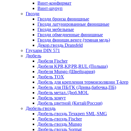
Винт-конфирмат
Винт-шуруп
Гвозди
Гвозди бронза финишные
Гвозди латунированные финишные
Гвозди мебельные
Гвозди обмедненные финишные
Гвозди финишн.венге (темная медь)
Декор.гвоздь Dransfeld
Глухари DIN 571
Дюбель
Дюбеля Fischer
Дюбеля KPR,KP,PR,RUL (Польша)
Дюбеля Mungo (Швейцария)
Дюбель TOX
Дюбель для крепления термоизоляции T-krep
Дюбель для ПБ/ГК (Дрива,бабочка,ПБ)
Дюбель метал./Дюб.MOL
Дюбель хомут
Дюбель цветной (Китай/Россия)
Дюбель-гвоздь
Дюбель-гвоздь Техкреп SML,SMG
Дюбель-гвоздь Fischer
Дюбель-гвоздь Mungo
Дюбель-гвоздь Sormat