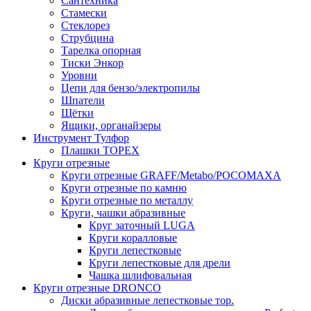
Сантехника
Стамески
Стеклорез
Струбцина
Тарелка опорная
Тиски Энкор
Уровни
Цепи для бензо/электропилы
Шпатели
Щётки
Ящики, органайзеры
Инструмент Тулфор
Плашки ТОРЕХ
Круги отрезные
Круги отрезные GRAFF/Metabo/РОСОМАХА
Круги отрезные по камню
Круги отрезные по металлу
Круги, чашки абразивные
Круг заточный LUGA
Круги коралловые
Круги лепестковые
Круги лепестковые для дрели
Чашка шлифовальная
Круги отрезные DRONCO
Диски абразивные лепестковые тор.