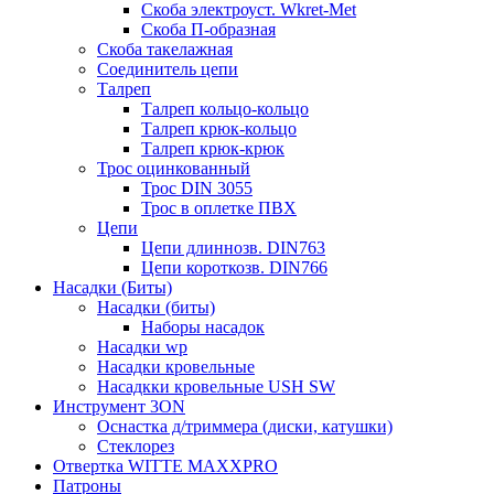
Скоба электроуст. Wkret-Met
Скоба П-образная
Скоба такелажная
Соединитель цепи
Талреп
Талреп кольцо-кольцо
Талреп крюк-кольцо
Талреп крюк-крюк
Трос оцинкованный
Трос DIN 3055
Трос в оплетке ПВХ
Цепи
Цепи длиннозв. DIN763
Цепи короткозв. DIN766
Насадки (Биты)
Насадки (биты)
Наборы насадок
Насадки wp
Насадки кровельные
Насадкки кровельные USH SW
Инструмент 3ON
Оснастка д/триммера (диски, катушки)
Стеклорез
Отвертка WITTE MAXXPRO
Патроны