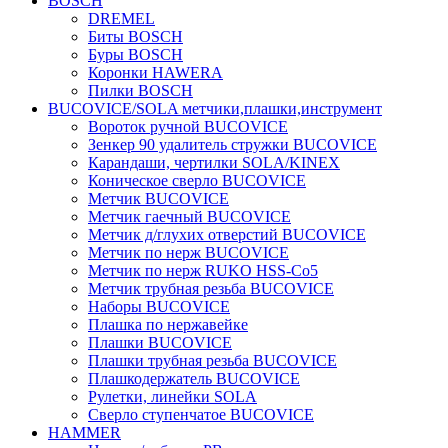
BOSCH
DREMEL
Биты BOSCH
Буры BOSCH
Коронки HAWERA
Пилки BOSCH
BUCOVICE/SOLA метчики,плашки,инструмент
Вороток ручной BUCOVICE
Зенкер 90 удалитель стружки BUCOVICE
Карандаши, чертилки SOLA/KINEX
Коническое сверло BUCOVICE
Метчик BUCOVICE
Метчик гаечный BUCOVICE
Метчик д/глухих отверстий BUCOVICE
Метчик по нерж BUCOVICE
Метчик по нерж RUKO HSS-Co5
Метчик трубная резьба BUCOVICE
Наборы BUCOVICE
Плашка по нержавейке
Плашки BUCOVICE
Плашки трубная резьба BUCOVICE
Плашкодержатель BUCOVICE
Рулетки, линейки SOLA
Сверло ступенчатое BUCOVICE
HAMMER