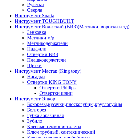
Рулетки
Сверла
Инструмент Sparta
Инструмент TOUGHBUILT
Инструмент Волжский (ВИЗ)(Метчики, воротки и тд)
Зенковка
Метчики м/р
Метчикодержатели
Надфили
Отвертки ВИЗ
Плашкодержатели
Щетки
Инструмент Мастак (King tony)
Насадки
Отвертки KING TONY
Отвертки Phillips
Отвертки шлиц
Инструмент Энкор
Бокорезы,кусачки,плоскогубцы,круглогубцы
Болторез
Губка абразивная
Зубило
Клеевые термопистолеты
Ключ трубный, сантехнический
Ключи, головки, пробойники