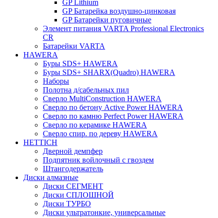
GP Lithium
GP Батарейка воздушно-цинковая
GP Батарейки пуговичные
Элемент питания VARTA Professional Electronics
CR
Батарейки VARTA
HAWERA
Буры SDS+ HAWERA
Буры SDS+ SHARX(Quadro) HAWERA
Наборы
Полотна д/сабельных пил
Сверло MultiConstruction HAWERA
Сверло по бетону Active Power HAWERA
Сверло по камню Perfect Power HAWERA
Сверло по керамике HAWERA
Сверло спир. по дереву HAWERA
HETTICH
Дверной демпфер
Подпятник войлочный с гвоздем
Штангодержатель
Диски алмазные
Диски СЕГМЕНТ
Диски СПЛОШНОЙ
Диски ТУРБО
Диски ультратонкие, универсальные