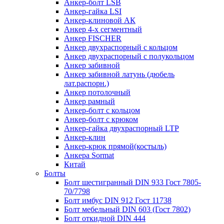
Анкер-болт LSB
Анкер-гайка LSI
Анкер-клиновой АК
Анкер 4-х сегментный
Анкер FISCHER
Анкер двухраспорный с кольцом
Анкер двухраспорный с полукольцом
Анкер забивной
Анкер забивной латунь (дюбель
лат.распорн.)
Анкер потолочный
Анкер рамный
Анкер-болт с кольцом
Анкер-болт с крюком
Анкер-гайка двухраспорный LTP
Анкер-клин
Анкер-крюк прямой(костыль)
Анкера Sormat
Китай
Болты
Болт шестигранный DIN 933 Гост 7805-
70/7798
Болт имбус DIN 912 Гост 11738
Болт мебельный DIN 603 (Гост 7802)
Болт откидной DIN 444