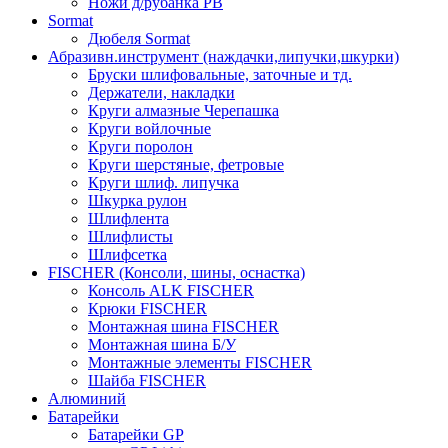
Ножи д/рубанка РВ
Sormat
Дюбеля Sormat
Абразивн.инструмент (наждачки,липучки,шкурки)
Бруски шлифовальные, заточные и тд.
Держатели, накладки
Круги алмазные Черепашка
Круги войлочные
Круги поролон
Круги шерстяные, фетровые
Круги шлиф. липучка
Шкурка рулон
Шлифлента
Шлифлисты
Шлифсетка
FISCHER (Консоли, шины, оснастка)
Консоль ALK FISCHER
Крюки FISCHER
Монтажная шина FISCHER
Монтажная шина Б/У
Монтажные элементы FISCHER
Шайба FISCHER
Алюминий
Батарейки
Батарейки GP