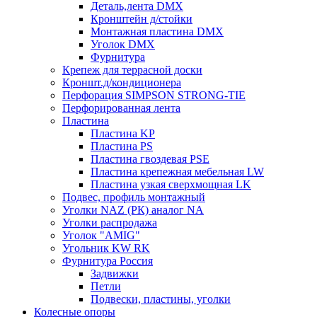
Деталь,лента DMX
Кронштейн д/стойки
Монтажная пластина DMX
Уголок DMX
Фурнитура
Крепеж для террасной доски
Кроншт.д/кондиционера
Перфорация SIMPSON STRONG-TIE
Перфорированная лента
Пластина
Пластина KP
Пластина PS
Пластина гвоздевая PSE
Пластина крепежная мебельная LW
Пластина узкая сверхмощная LK
Подвес, профиль монтажный
Уголки NAZ (РК) аналог NA
Уголки распродажа
Уголок "AMIG"
Угольник KW RK
Фурнитура Россия
Задвижки
Петли
Подвески, пластины, уголки
Колесные опоры