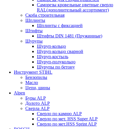
Саморезы кровельные цветные сверло
RAL(дополнительный ассортимент)
Скоба строительная
Шплинты
Шплинты с фиксацией
Штифты
Штифты DIN 1481 (Пружинные)
Шурупы
Шуруп-кольцо
Шуруп-кольцо сварной
Шуруп-костыль
Шуруп-полукольцо
Шурупы по бетону
Инструмент STIHL
Бензопилы
Масло
Цепи, шины
Alpen
Буры ALP
Долото ALP
Сверла ALP
Сверло по камню ALP
Сверло по мет. HSS Super ALP
Сверло по мет.HSS Sprint ALP