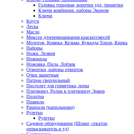
Головка торцевая, воротки удл, трещетки
Ключи комбинир. наборы Эконом
Ключи
Круги
Леска
Масло
Миксер д/перемешивания краски/смесей
Молоток, Киянка, Кельма, Кувалда,Топор, Кирка
Наборы
Ножи. Лезвия
Ножницы
Ножовка, Пила, Лобзик
Отвертки, наборы отверток
Очки защитные
Патрон сверлильный
Пистолет для герметика, пены
Плиткорез, Ролик к плиткорезу Энкор
Полотна
Правило
Рашпили (напильники)
Рулетки
Рулетки
Садовое оборудование (Шланг, секатор,
опрыскиватель и тд)