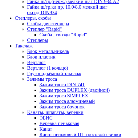
Гайка ш/гр.(нерж.) мелкий шаг DIN 934 А2
Гайка ш/гр.кл.пр. 10,0/8.0 мелкий шаг
оксид.DIN934
Степлеры, скобы
Скобы для степлера
Степлер "Rapid"
Скоба , гвозди "Rapid"
Степлеры
Такелаж
Блок металл.никель
Блок пластик
Вертлюг
Вертлюг (1 кольцо)
Грузоподъёмный такелаж
Зажимы троса
Зажим троса DIN 741
Зажим троса DUPLEX (двойной)
Зажим троса SIMPLEX
Зажим троса алюминевый
Зажим троса бочонок
Канаты, шпагаты, веревки
ЭБИС
Веревка пеньковая
Канат
Канат пеньковый ПТ тросовой свивки