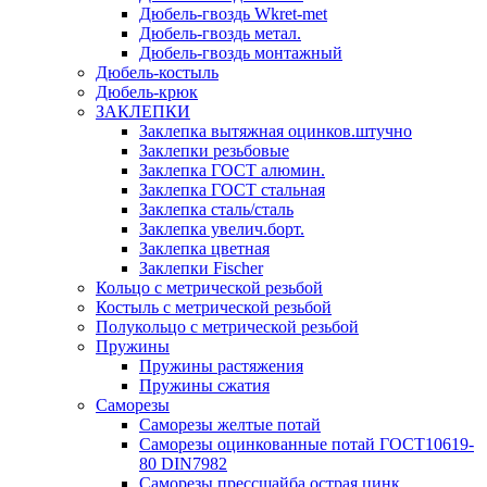
Дюбель-гвоздь Wkret-met
Дюбель-гвоздь метал.
Дюбель-гвоздь монтажный
Дюбель-костыль
Дюбель-крюк
ЗАКЛЕПКИ
Заклепка вытяжная оцинков.штучно
Заклепки резьбовые
Заклепка ГОСТ алюмин.
Заклепка ГОСТ стальная
Заклепка сталь/сталь
Заклепка увелич.борт.
Заклепка цветная
Заклепки Fischer
Кольцо с метрической резьбой
Костыль с метрической резьбой
Полукольцо с метрической резьбой
Пружины
Пружины растяжения
Пружины сжатия
Саморезы
Саморезы желтые потай
Саморезы оцинкованные потай ГОСТ10619-
80 DIN7982
Саморезы прессшайба острая цинк