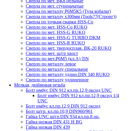
Сверла по мет. ВК8 цельные
Сверла по мет. ступеньчатые
Сверла по металлу Р6М5К5 (Тула кобальт)
Сверла по металлу х300мм (Tools77(Стронг))
Сверла по точкам сварки HSS-Co
Сверло по мет. HSS-Co RUKO
Сверло по мет. HSS-G RUKO
Сверло по мет. HSS-G TURBO DKM
Сверло по мет. HSS-R RUKO
Сверло по мет. твердосплав. ВК-20 RUKO
Сверло по мет. ш/гр хвост
Сверло по мет.Р6М5 (кл.А) TiN
Сверло по металлу левое
Сверло по металлу спиральное
Сверло по металлу удлин.DIN 340 RUKO
Сверло по металлу удлиненное
Мелкая, дюймовая резьба
Болт имбус DIN 912 кл.пр.12,9 оксид UNC
Болт имбус DIN 912 кл.пр.12,9 оксид 1/4
UNC
Болт имбус кл.пр.12,9 DIN 912 оксид
Болт ш/гр. кл.пр.10,9 DIN960/961
Гайка UNC ш/гр.DIN 934 кл.пр.8 оц.
Гайка низкая DIN 431 H BG
Гайка низкая DIN 439