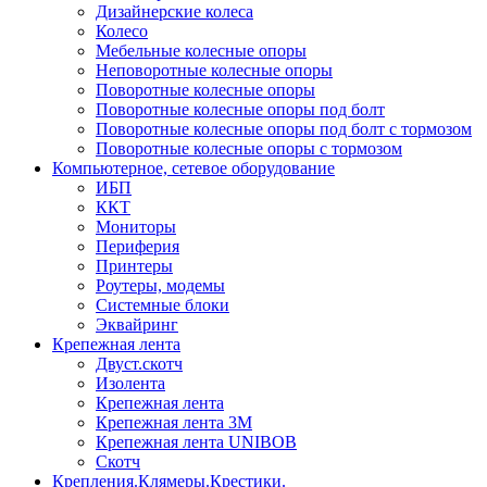
Дизайнерские колеса
Колесо
Мебельные колесные опоры
Неповоротные колесные опоры
Поворотные колесные опоры
Поворотные колесные опоры под болт
Поворотные колесные опоры под болт с тормозом
Поворотные колесные опоры с тормозом
Компьютерное, сетевое оборудование
ИБП
ККТ
Мониторы
Периферия
Принтеры
Роутеры, модемы
Системные блоки
Эквайринг
Крепежная лента
Двуст.скотч
Изолента
Крепежная лента
Крепежная лента 3М
Крепежная лента UNIBOB
Скотч
Крепления.Клямеры.Крестики.