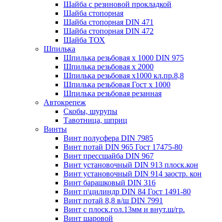
Шайба с резиновой прокладкой
Шайба стопорная
Шайба стопорная DIN 471
Шайба стопорная DIN 472
Шайба ТОХ
Шпилька
Шпилька резьбовая х 1000 DIN 975
Шпилька резьбовая х 2000
Шпилька резьбовая х1000 кл.пр.8,8
Шпилька резьбовая Гост х 1000
Шпилька резьбовая резанная
Автокрепеж
Скобы, шурупы
Тавотница, шприц
Винты
Винт полусфера DIN 7985
Винт потай DIN 965 Гост 17475-80
Винт прессшайба DIN 967
Винт установочный DIN 913 плоск.кон
Винт установочный DIN 914 заостр. кон
Винт барашковый DIN 316
Винт п\цилиндр DIN 84 Гост 1491-80
Винт потай 8,8 в/ш DIN 7991
Винт с плоск.гол.13мм и внут.ш/гр.
Винт шаровой