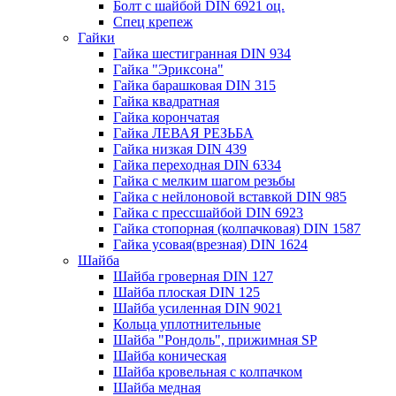
Болт с шайбой DIN 6921 оц.
Спец крепеж
Гайки
Гайка шестигранная DIN 934
Гайка "Эриксона"
Гайка барашковая DIN 315
Гайка квадратная
Гайка корончатая
Гайка ЛЕВАЯ РЕЗЬБА
Гайка низкая DIN 439
Гайка переходная DIN 6334
Гайка с мелким шагом резьбы
Гайка с нейлоновой вставкой DIN 985
Гайка с прессшайбой DIN 6923
Гайка стопорная (колпачковая) DIN 1587
Гайка усовая(врезная) DIN 1624
Шайба
Шайба гроверная DIN 127
Шайба плоская DIN 125
Шайба усиленная DIN 9021
Кольца уплотнительные
Шайба "Рондоль", прижимная SP
Шайба коническая
Шайба кровельная с колпачком
Шайба медная