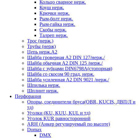
Кольцо сварное нерж.
Коуш нерж.
Крючки нерж.
Рым-болт нерж.
Рым-гайка нерж.
Скобы нерж.
Талреп нерж.
Трос (нерж.)
Трубы (нерж)
Цепь нерж.А2
Шайба гроверная А2 DIN 127/нерж./
Шайба обычная А2 DIN 125 /нерж./
Шайба с зубцами DIN6798А(стопорная)
Шайба со скосом 90 град, нерж.
Шайба усиленная А2 DIN 9021 /нерж./
Шпилька нерж.
Шплинт нерж.
Перфорация
Опоры, соединители бруса(OBR, KUCIS, ДВП/Л и
тд)
Уголки (KU, KUU, KUL и тд)
Уголок KUR равносторонний
ARH (Анкер регулируемый по высоте)
Domax
DMX