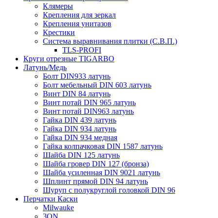
Клямеры
Крепления для зеркал
Крепления унитазов
Крестики
Система выравнивания плитки (С.В.П.)
TLS-PROFI
Круги отрезные TIGARBO
Латунь/Медь
Болт DIN933 латунь
Болт мебельный DIN 603 латунь
Винт DIN 84 латунь
Винт потай DIN 965 латунь
Винт потай DIN963 латунь
Гайка DIN 439 латунь
Гайка DIN 934 латунь
Гайка DIN 934 медная
Гайка колпачковая DIN 1587 латунь
Шайба DIN 125 латунь
Шайба гровер DIN 127 (бронза)
Шайба усиленная DIN 9021 латунь
Шплинт прямой DIN 94 латунь
Шуруп с полукруглой головкой DIN 96
Перчатки Каски
Milwauke
3ON