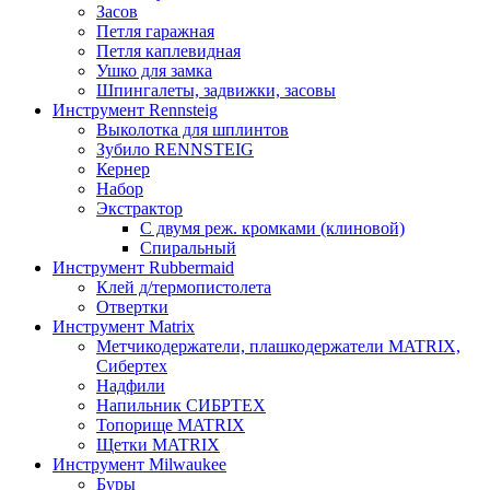
Засов
Петля гаражная
Петля каплевидная
Ушко для замка
Шпингалеты, задвижки, засовы
Инструмент Rennsteig
Выколотка для шплинтов
Зубило RENNSTEIG
Кернер
Набор
Экстрактор
С двумя реж. кромками (клиновой)
Спиральный
Инструмент Rubbermaid
Клей д/термопистолета
Отвертки
Инструмент Matrix
Метчикодержатели, плашкодержатели MATRIX,
Сибертех
Надфили
Напильник СИБРТЕХ
Топорище MATRIX
Щетки MATRIX
Инструмент Milwaukee
Буры