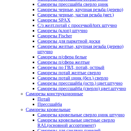
Саморезы прессшайба сверло цинк
Саморезы черные, крупная резьба (дерево)
Саморезы черные, частая резьба (мет.)
Cаморезы SPAX
С/з желт.потай с просечкой/torx штучно
Саморезы (клоп) штучно
Саморезы Fischer
Саморезы для паркетной доски
Саморезы желтые, крупная резьба (дерево)
штучно
Саморезы п/сфера белые
Саморезы п/сфера желтые
Саморезы по ГВЛ, потай, острый
Саморезы потай желтые сверло
Саморезы потай цинк (бел.) сверло
Саморезы прессшайба (остр.) цвет.штучно
Саморезы прессшайба (сверло) цвет.штучно
Саморезы конструкционные
Потай
Прессшайба
Саморезы кровельные
Саморезы кровельные сверло цинк штучно
Саморезы кровельные цветные сверло
RAL(основной ассортимент)
Саморезы для сэндвич-панелей