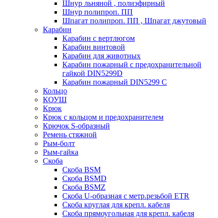
Шнур льняной , полиэфирный
Шнур полипроп. ПП
Шпагат полипроп. ПП , Шпагат джутовый
Карабин
Карабин c вертлюгом
Карабин винтовой
Карабин для животных
Карабин пожарный c предохранительной
гайкой DIN5299D
Карабин пожарный DIN5299 C
Кольцо
КОУШ
Крюк
Крюк с кольцом и предохранителем
Крючок S-образный
Ремень стяжной
Рым-болт
Рым-гайка
Скоба
Скоба BSM
Скоба BSMD
Скоба BSMZ
Скоба U-образная с метр.резьбой ETR
Скоба круглая для крепл. кабеля
Скоба прямоугольная для крепл. кабеля