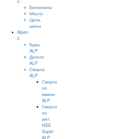
Бензопилы
Масло
Цепи,
шины
Alpen
Буры
ALP
Долото
ALP
Сверла
ALP
Сверло
по
камню
ALP
Сверло
по
мет.
HSS
Super
ALP