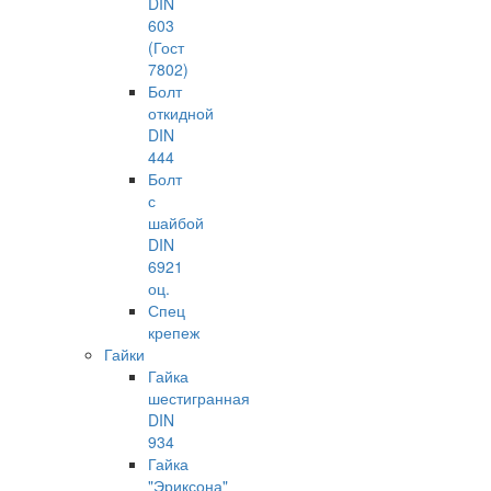
DIN
603
(Гост
7802)
Болт
откидной
DIN
444
Болт
с
шайбой
DIN
6921
оц.
Спец
крепеж
Гайки
Гайка
шестигранная
DIN
934
Гайка
"Эриксона"