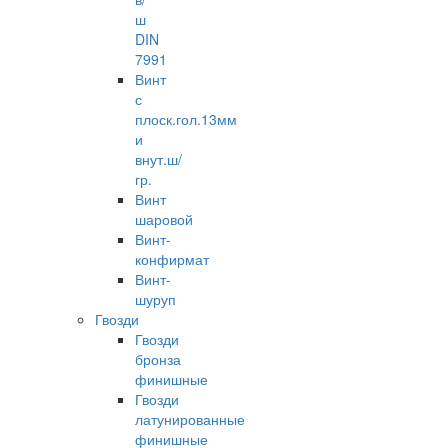
ш
DIN
7991
Винт
с
плоск.гол.13мм
и
внут.ш/
гр.
Винт
шаровой
Винт-
конфирмат
Винт-
шуруп
Гвозди
Гвозди
бронза
финишные
Гвозди
латунированные
финишные