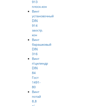
913
плоск.кон
Винт
установочный
DIN
914
заостр.
кон
Винт
барашковый
DIN
316
Винт
п\цилиндр
DIN
84
Гост
1491-
80
Винт
потай
8,8
в/