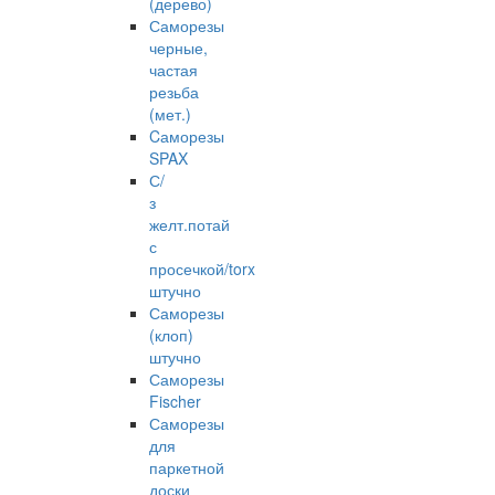
(дерево)
Саморезы
черные,
частая
резьба
(мет.)
Cаморезы
SPAX
С/
з
желт.потай
с
просечкой/torx
штучно
Саморезы
(клоп)
штучно
Саморезы
Fischer
Саморезы
для
паркетной
доски