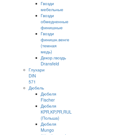
Гвозди
мебельные
Гвозди
обмедненные
финишные
Гвозди
финишн.венге
(темная
медь)
Декор.гвоздь
Dransfeld
Глухари
DIN
571
Дюбель
Дюбеля
Fischer
Дюбеля
KPR,KP,PR,RUL
(Польша)
Дюбеля
Mungo