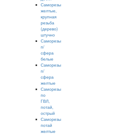
Саморезы
желтые,
крупная
резьба
(дерево)
штучно
Саморезы
п/
сфера
белые
Саморезы
п/
сфера
желтые
Саморезы
по
ГВЛ,
потай,
острый
Саморезы
потай
желтые