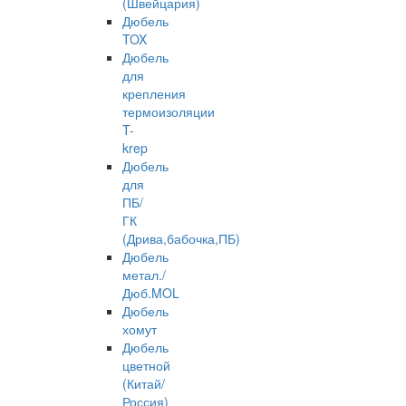
(Швейцария)
Дюбель
TOX
Дюбель
для
крепления
термоизоляции
T-
krep
Дюбель
для
ПБ/
ГК
(Дрива,бабочка,ПБ)
Дюбель
метал./
Дюб.MOL
Дюбель
хомут
Дюбель
цветной
(Китай/
Россия)