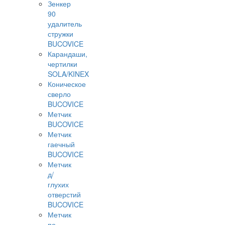
Зенкер
90
удалитель
стружки
BUCOVICE
Карандаши,
чертилки
SOLA/KINEX
Коническое
сверло
BUCOVICE
Метчик
BUCOVICE
Метчик
гаечный
BUCOVICE
Метчик
д/
глухих
отверстий
BUCOVICE
Метчик
по