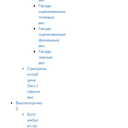
Гвозди
оцинкованные
толевые
вес
Гвозди
оцинкованные
финишные
вес
Гвозди
черные
вес
Саморезы
потай
цинк
(бел.)
сверло
вес
Высокопрочка
Болт
имбус
кл.пр.