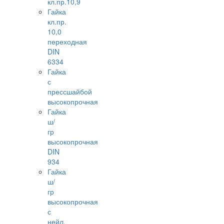
кл.пр.10,9
Гайка
кл.пр.
10,0
переходная
DIN
6334
Гайка
с
прессшайбой
высокопрочная
Гайка
ш/
гр
высокопрочная
DIN
934
Гайка
ш/
гр
высокопрочная
с
нейл.