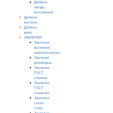
Дюбель-
гвоздь
монтажный
Дюбель-
костыль
Дюбель-
крюк
ЗАКЛЕПКИ
Заклепка
вытяжная
оцинков.штучно
Заклепки
резьбовые
Заклепка
ГОСТ
алюмин.
Заклепка
ГОСТ
стальная
Заклепка
сталь/
сталь
Заклепка