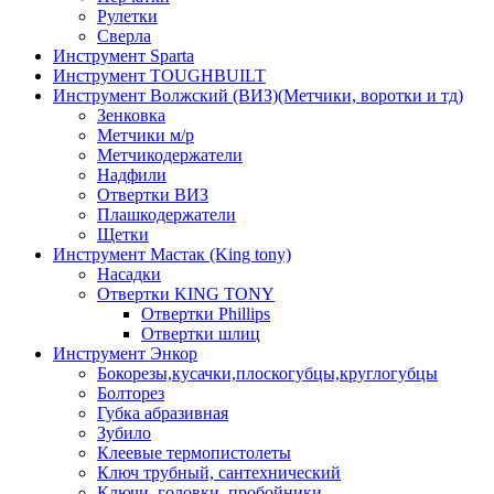
Рулетки
Сверла
Инструмент Sparta
Инструмент TOUGHBUILT
Инструмент Волжский (ВИЗ)(Метчики, воротки и тд)
Зенковка
Метчики м/р
Метчикодержатели
Надфили
Отвертки ВИЗ
Плашкодержатели
Щетки
Инструмент Мастак (King tony)
Насадки
Отвертки KING TONY
Отвертки Phillips
Отвертки шлиц
Инструмент Энкор
Бокорезы,кусачки,плоскогубцы,круглогубцы
Болторез
Губка абразивная
Зубило
Клеевые термопистолеты
Ключ трубный, сантехнический
Ключи, головки, пробойники