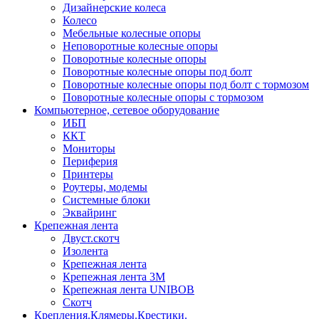
Дизайнерские колеса
Колесо
Мебельные колесные опоры
Неповоротные колесные опоры
Поворотные колесные опоры
Поворотные колесные опоры под болт
Поворотные колесные опоры под болт с тормозом
Поворотные колесные опоры с тормозом
Компьютерное, сетевое оборудование
ИБП
ККТ
Мониторы
Периферия
Принтеры
Роутеры, модемы
Системные блоки
Эквайринг
Крепежная лента
Двуст.скотч
Изолента
Крепежная лента
Крепежная лента 3М
Крепежная лента UNIBOB
Скотч
Крепления.Клямеры.Крестики.