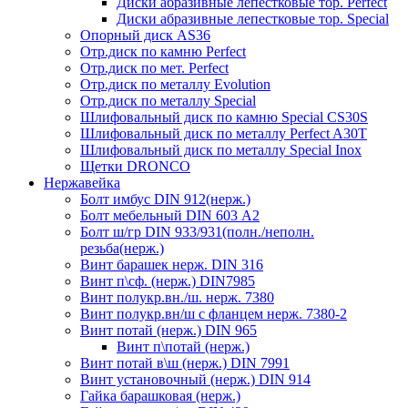
Диски абразивные лепестковые тор. Perfect
Диски абразивные лепестковые тор. Speciаl
Опорный диск AS36
Отр.диск по камню Perfect
Отр.диск по мет. Perfect
Отр.диск по металлу Evolution
Отр.диск по металлу Special
Шлифовальный диск по камню Special CS30S
Шлифовальный диск по металлу Perfect A30T
Шлифовальный диск по металлу Special Inox
Щетки DRONCO
Нержавейка
Болт имбус DIN 912(нерж.)
Болт мебельный DIN 603 А2
Болт ш/гр DIN 933/931(полн./неполн.
резьба(нерж.)
Винт барашек нерж. DIN 316
Винт п\сф. (нерж.) DIN7985
Винт полукр.вн./ш. нерж. 7380
Винт полукр.вн/ш с фланцем нерж. 7380-2
Винт потай (нерж.) DIN 965
Винт п\потай (нерж.)
Винт потай в\ш (нерж.) DIN 7991
Винт установочный (нерж.) DIN 914
Гайка барашковая (нерж.)