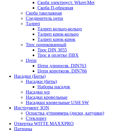
Скоба электроуст. Wkret-Met
Скоба П-образная
Скоба такелажная
Соединитель цепи
Талреп
Талреп кольцо-кольцо
Талреп крюк-кольцо
Талреп крюк-крюк
Трос оцинкованный
Трос DIN 3055
Трос в оплетке ПВХ
Цепи
Цепи длиннозв. DIN763
Цепи короткозв. DIN766
Насадки (Биты)
Насадки (биты)
Наборы насадок
Насадки wp
Насадки кровельные
Насадкки кровельные USH SW
Инструмент 3ON
Оснастка д/триммера (диски, катушки)
Стеклорез
Отвертка WITTE MAXXPRO
Патроны