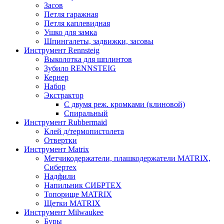
Засов
Петля гаражная
Петля каплевидная
Ушко для замка
Шпингалеты, задвижки, засовы
Инструмент Rennsteig
Выколотка для шплинтов
Зубило RENNSTEIG
Кернер
Набор
Экстрактор
С двумя реж. кромками (клиновой)
Спиральный
Инструмент Rubbermaid
Клей д/термопистолета
Отвертки
Инструмент Matrix
Метчикодержатели, плашкодержатели MATRIX,
Сибертех
Надфили
Напильник СИБРТЕХ
Топорище MATRIX
Щетки MATRIX
Инструмент Milwaukee
Буры