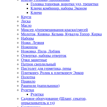
Головка торцевая, воротки удл, трещетки
Ключи комбинир. наборы Эконом
Ключи
Круги
Леска
Масло
Миксер д/перемешивания краски/смесей
Молоток, Киянка, Кельма, Кувалда,Топор, Кирка
Наборы
Ножи. Лезвия
Ножницы
Ножовка, Пила, Лобзик
Отвертки, наборы отверток
Очки защитные
Патрон сверлильный
Пистолет для герметика, пены
Плиткорез, Ролик к плиткорезу Энкор
Полотна
Правило
Рашпили (напильники)
Рулетки
Рулетки
Садовое оборудование (Шланг, секатор,
опрыскиватель и тд)