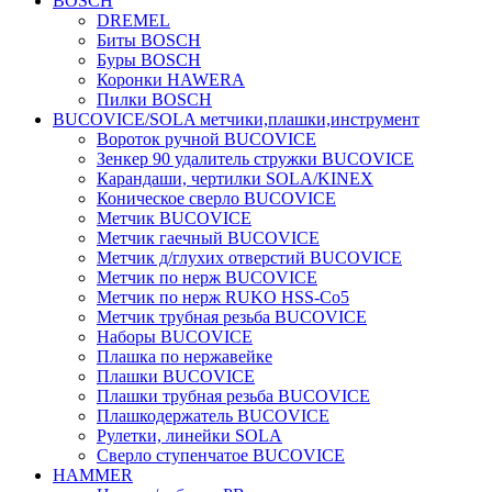
BOSCH
DREMEL
Биты BOSCH
Буры BOSCH
Коронки HAWERA
Пилки BOSCH
BUCOVICE/SOLA метчики,плашки,инструмент
Вороток ручной BUCOVICE
Зенкер 90 удалитель стружки BUCOVICE
Карандаши, чертилки SOLA/KINEX
Коническое сверло BUCOVICE
Метчик BUCOVICE
Метчик гаечный BUCOVICE
Метчик д/глухих отверстий BUCOVICE
Метчик по нерж BUCOVICE
Метчик по нерж RUKO HSS-Co5
Метчик трубная резьба BUCOVICE
Наборы BUCOVICE
Плашка по нержавейке
Плашки BUCOVICE
Плашки трубная резьба BUCOVICE
Плашкодержатель BUCOVICE
Рулетки, линейки SOLA
Сверло ступенчатое BUCOVICE
HAMMER