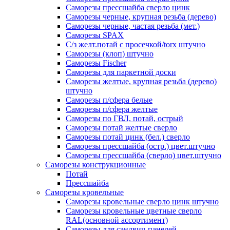
Саморезы прессшайба сверло цинк
Саморезы черные, крупная резьба (дерево)
Саморезы черные, частая резьба (мет.)
Cаморезы SPAX
С/з желт.потай с просечкой/torx штучно
Саморезы (клоп) штучно
Саморезы Fischer
Саморезы для паркетной доски
Саморезы желтые, крупная резьба (дерево)
штучно
Саморезы п/сфера белые
Саморезы п/сфера желтые
Саморезы по ГВЛ, потай, острый
Саморезы потай желтые сверло
Саморезы потай цинк (бел.) сверло
Саморезы прессшайба (остр.) цвет.штучно
Саморезы прессшайба (сверло) цвет.штучно
Саморезы конструкционные
Потай
Прессшайба
Саморезы кровельные
Саморезы кровельные сверло цинк штучно
Саморезы кровельные цветные сверло
RAL(основной ассортимент)
Саморезы для сэндвич-панелей