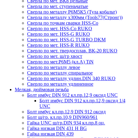
Сверла по мет. ВК8 цельные
Сверла по мет. ступеньчатые
Сверла по металлу Р6М5К5 (Тула кобальт)
Сверла по металлу х300мм (Tools77(Стронг))
Сверла по точкам сварки HSS-Co
Сверло по мет. HSS-Co RUKO
Сверло по мет. HSS-G RUKO
Сверло по мет. HSS-G TURBO DKM
Сверло по мет. HSS-R RUKO
Сверло по мет. твердосплав. ВК-20 RUKO
Сверло по мет. ш/гр хвост
Сверло по мет.Р6М5 (кл.А) TiN
Сверло по металлу левое
Сверло по металлу спиральное
Сверло по металлу удлин.DIN 340 RUKO
Сверло по металлу удлиненное
Мелкая, дюймовая резьба
Болт имбус DIN 912 кл.пр.12,9 оксид UNC
Болт имбус DIN 912 кл.пр.12,9 оксид 1/4
UNC
Болт имбус кл.пр.12,9 DIN 912 оксид
Болт ш/гр. кл.пр.10,9 DIN960/961
Гайка UNC ш/гр.DIN 934 кл.пр.8 оц.
Гайка низкая DIN 431 H BG
Гайка низкая DIN 439