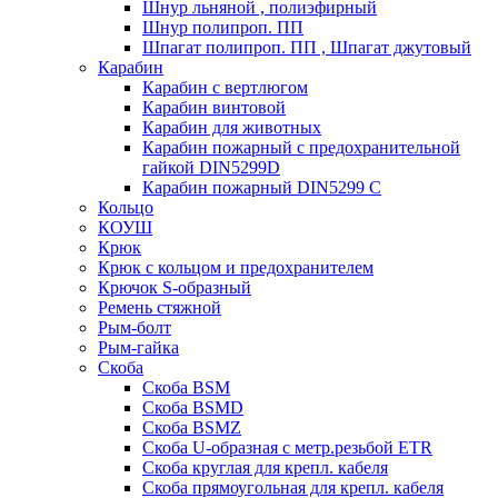
Шнур льняной , полиэфирный
Шнур полипроп. ПП
Шпагат полипроп. ПП , Шпагат джутовый
Карабин
Карабин c вертлюгом
Карабин винтовой
Карабин для животных
Карабин пожарный c предохранительной
гайкой DIN5299D
Карабин пожарный DIN5299 C
Кольцо
КОУШ
Крюк
Крюк с кольцом и предохранителем
Крючок S-образный
Ремень стяжной
Рым-болт
Рым-гайка
Скоба
Скоба BSM
Скоба BSMD
Скоба BSMZ
Скоба U-образная с метр.резьбой ETR
Скоба круглая для крепл. кабеля
Скоба прямоугольная для крепл. кабеля