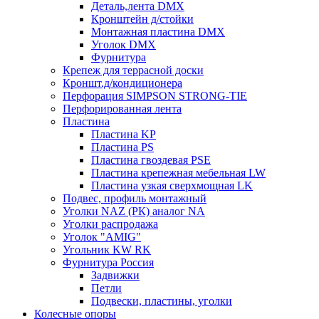
Деталь,лента DMX
Кронштейн д/стойки
Монтажная пластина DMX
Уголок DMX
Фурнитура
Крепеж для террасной доски
Кроншт.д/кондиционера
Перфорация SIMPSON STRONG-TIE
Перфорированная лента
Пластина
Пластина KP
Пластина PS
Пластина гвоздевая PSE
Пластина крепежная мебельная LW
Пластина узкая сверхмощная LK
Подвес, профиль монтажный
Уголки NAZ (РК) аналог NA
Уголки распродажа
Уголок "AMIG"
Угольник KW RK
Фурнитура Россия
Задвижки
Петли
Подвески, пластины, уголки
Колесные опоры