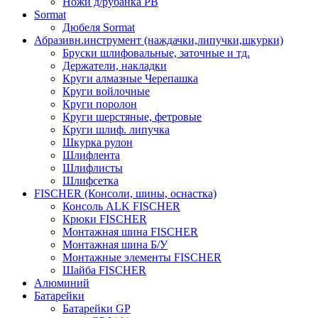
Ножи д/рубанка РВ
Sormat
Дюбеля Sormat
Абразивн.инструмент (наждачки,липучки,шкурки)
Бруски шлифовальные, заточные и тд.
Держатели, накладки
Круги алмазные Черепашка
Круги войлочные
Круги поролон
Круги шерстяные, фетровые
Круги шлиф. липучка
Шкурка рулон
Шлифлента
Шлифлисты
Шлифсетка
FISCHER (Консоли, шины, оснастка)
Консоль ALK FISCHER
Крюки FISCHER
Монтажная шина FISCHER
Монтажная шина Б/У
Монтажные элементы FISCHER
Шайба FISCHER
Алюминий
Батарейки
Батарейки GP