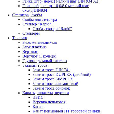
Гайка ш/гр.(нерж.) мелкий шаг DIN 934 А2
Гайка ш/гр.кл.пр. 10,0/8.0 мелкий шаг
оксид.DIN934
Степлеры, скобы
Скобы для степлера
Степлер "Rapid"
Скоба , гвозди "Rapid"
Степлеры
Такелаж
Блок металл.никель
Блок пластик
Вертлюг
Вертлюг (1 кольцо)
Грузоподъёмный такелаж
Зажимы троса
Зажим троса DIN 741
Зажим троса DUPLEX (двойной)
Зажим троса SIMPLEX
Зажим троса алюминевый
Зажим троса бочонок
Канаты, шпагаты, веревки
ЭБИС
Веревка пеньковая
Канат
Канат пеньковый ПТ тросовой свивки