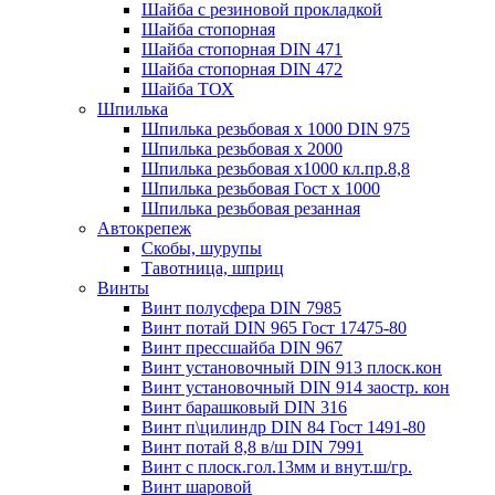
Шайба с резиновой прокладкой
Шайба стопорная
Шайба стопорная DIN 471
Шайба стопорная DIN 472
Шайба ТОХ
Шпилька
Шпилька резьбовая х 1000 DIN 975
Шпилька резьбовая х 2000
Шпилька резьбовая х1000 кл.пр.8,8
Шпилька резьбовая Гост х 1000
Шпилька резьбовая резанная
Автокрепеж
Скобы, шурупы
Тавотница, шприц
Винты
Винт полусфера DIN 7985
Винт потай DIN 965 Гост 17475-80
Винт прессшайба DIN 967
Винт установочный DIN 913 плоск.кон
Винт установочный DIN 914 заостр. кон
Винт барашковый DIN 316
Винт п\цилиндр DIN 84 Гост 1491-80
Винт потай 8,8 в/ш DIN 7991
Винт с плоск.гол.13мм и внут.ш/гр.
Винт шаровой