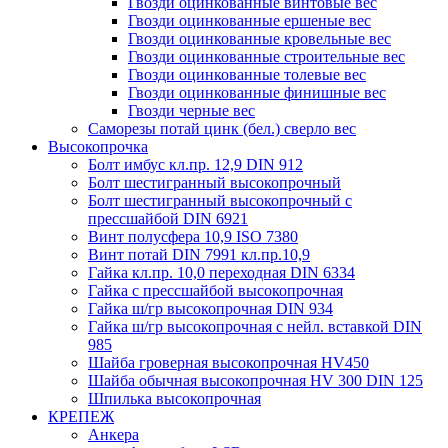
Гвозди оцинкованные винтовые вес
Гвозди оцинкованные ершеные вес
Гвозди оцинкованные кровельные вес
Гвозди оцинкованные строительные вес
Гвозди оцинкованные толевые вес
Гвозди оцинкованные финишные вес
Гвозди черные вес
Саморезы потай цинк (бел.) сверло вес
Высокопрочка
Болт имбус кл.пр. 12,9 DIN 912
Болт шестигранный высокопрочный
Болт шестигранный высокопрочный с
прессшайбой DIN 6921
Винт полусфера 10,9 ISO 7380
Винт потай DIN 7991 кл.пр.10,9
Гайка кл.пр. 10,0 переходная DIN 6334
Гайка с прессшайбой высокопрочная
Гайка ш/гр высокопрочная DIN 934
Гайка ш/гр высокопрочная с нейл. вставкой DIN
985
Шайба гроверная высокопрочная HV450
Шайба обычная высокопрочная HV 300 DIN 125
Шпилька высокопрочная
КРЕПЕЖ
Анкера