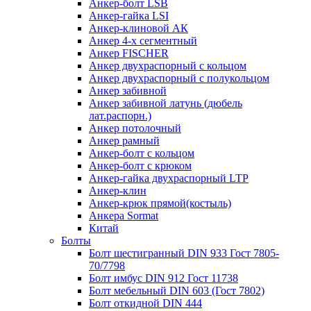
Анкер-болт LSB
Анкер-гайка LSI
Анкер-клиновой АК
Анкер 4-х сегментный
Анкер FISCHER
Анкер двухраспорный с кольцом
Анкер двухраспорный с полукольцом
Анкер забивной
Анкер забивной латунь (дюбель
лат.распорн.)
Анкер потолочный
Анкер рамный
Анкер-болт с кольцом
Анкер-болт с крюком
Анкер-гайка двухраспорный LTP
Анкер-клин
Анкер-крюк прямой(костыль)
Анкера Sormat
Китай
Болты
Болт шестигранный DIN 933 Гост 7805-
70/7798
Болт имбус DIN 912 Гост 11738
Болт мебельный DIN 603 (Гост 7802)
Болт откидной DIN 444