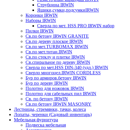
Струбцина IRWIN
Ящики,сумки,подсумкиIRWIN
Коронки IRWIN
Наборы IRWIN
Сверла по мет. HSS PRO IRWIN набор
Пилки IRWIN
Св.по бетону IRWIN GRANITE
Св.по дереву плоское IRWIN
Св.по мет.TURBOMAX IRWIN
Св.по мет.титан.IRWIN
Св.по стеклу и плитке IRWIN
Св.спиральное по дереву IRWIN
Сверла по мет.HSS DIN-340 (удл.) IRWIN
Сверло многоцел.IRWIN CORDLESS
Бур по армиров.бетону IRWIN
Бур по дереву IRWIN
Полотно для ножовок IRWIN
Полотно для сабельных пил IRWIN
Св. по бетону IRWIN
Св.по бетону IRWIN MASONRY
Лестницы, стремянки, тачки, колеса
Лопаты, черенки (Садовый инвентарь)
Мебельная фурнитура
Подвеска мебельная