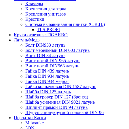
Клямеры
Крепления для зеркал
Крепления унитазов
Крестики
Система выравнивания плитки (С.В.П.)
TLS-PROFI
Круги отрезные TIGARBO
Латунь/Медь
Болт DIN933 латунь
Болт мебельный DIN 603 латунь
Винт DIN 84 латунь
Винт потай DIN 965 латунь
Винт потай DIN963 латунь
Гайка DIN 439 латунь
Гайка DIN 934 латунь
Гайка DIN 934 медная
Гайка колпачковая DIN 1587 латунь
Шайба DIN 125 латунь
Шайба гровер DIN 127 (бронза)
Шайба усиленная DIN 9021 латунь
Шплинт прямой DIN 94 латунь
Шуруп с полукруглой головкой DIN 96
Перчатки Каски
Milwauke
3ON