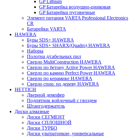
GP Lithium
GP Батарейка воздушно-цинковая
GP Батарейки пуговичные
Элемент питания VARTA Professional Electronics
CR
Батарейки VARTA
HAWERA
Буры SDS+ HAWERA
Буры SDS+ SHARX(Quadro) HAWERA
Наборы
Полотна д/сабельных пил
Сверло MultiConstruction HAWERA
Сверло по бетону Active Power HAWERA
Сверло по камню Perfect Power HAWERA
Сверло по керамике HAWERA
Сверло спир. по дереву HAWERA
HETTICH
Дверной демпфер
Подпятник войлочный с гвоздем
Штангодержатель
Диски алмазные
Диски СЕГМЕНТ
Диски СПЛОШНОЙ
Диски ТУРБО
Диски ультратонкие, универсальные