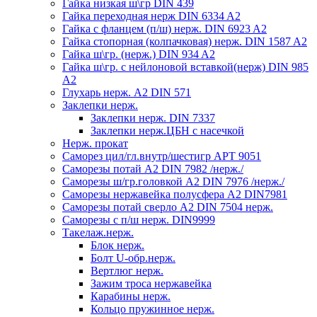
Гайка низкая ш\гр DIN 439
Гайка переходная нерж DIN 6334 A2
Гайка с фланцем (п/ш) нерж. DIN 6923 A2
Гайка стопорная (колпачковая) нерж. DIN 1587 A2
Гайка ш\гр. (нерж.) DIN 934 A2
Гайка ш\гр. с нейлоновой вставкой(нерж) DIN 985
A2
Глухарь нерж. А2 DIN 571
Заклепки нерж.
Заклепки нерж. DIN 7337
Заклепки нерж.ЦБН с насечкой
Нерж. прокат
Саморез цил/гл.внутр/шестигр АРТ 9051
Саморезы потай А2 DIN 7982 /нерж./
Саморезы ш/гр.головкой А2 DIN 7976 /нерж./
Саморезы нержавейка полусфера А2 DIN7981
Саморезы потай сверло А2 DIN 7504 нерж.
Саморезы с п/ш нерж. DIN9999
Такелаж.нерж.
Блок нерж.
Болт U-обр.нерж.
Вертлюг нерж.
Зажим троса нержавейка
Карабины нерж.
Кольцо пружинное нерж.