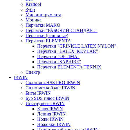
Kraftool
Зубр
Мир инструмента
Моника
Перчатки MAKO
Перчатки "РАБОЧИЙ СТАНДАРТ"
Перчатки (основные)
Перчатки ELEMENTA
Перчатки "CRINKLE LATEX NYLON"
Перчатки "LATEX"KEVLAR"
Перчатки "OPTIMA"
Перчатки "SAPHIRE"
Перчатки ELEMENTA TEKNIX
Спектр
IRWIN
Св.по мет.HSS PRO IRWIN
Св.по мет.кобальт.IRWIN
Биты IRWIN
Бур SDS-плюс IRWIN
Инструмент IRWIN
Ключ IRWIN
Лезвия IRWIN
Ножи IRWIN
Ножовки IRWIN
Разметочный карандаш IRWIN