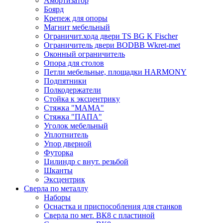
Амортизатор
Боярд
Крепеж для опоры
Магнит мебельный
Ограничит.хода двери TS BG K Fischer
Ограничитель двери BODBB Wkret-met
Оконный ограничитель
Опора для столов
Петли мебельные, площадки HARMONY
Подпятники
Полкодержатели
Стойка к эксцентрику
Стяжка "МАМА"
Стяжка "ПАПА"
Уголок мебельный
Уплотнитель
Упор дверной
Футорка
Цилиндр с внут. резьбой
Шканты
Эксцентрик
Сверла по металлу
Наборы
Оснастка и приспособления для станков
Сверла по мет. ВК8 с пластиной