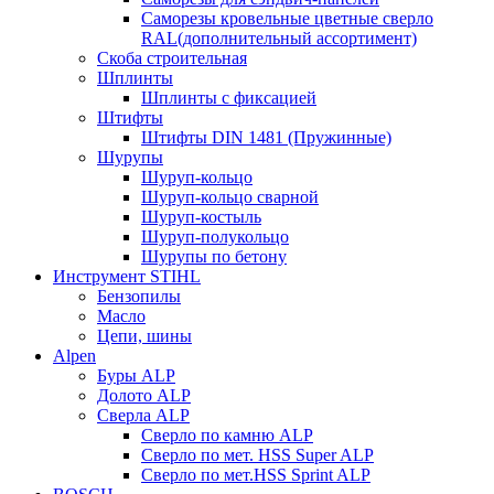
Саморезы кровельные цветные сверло
RAL(дополнительный ассортимент)
Скоба строительная
Шплинты
Шплинты с фиксацией
Штифты
Штифты DIN 1481 (Пружинные)
Шурупы
Шуруп-кольцо
Шуруп-кольцо сварной
Шуруп-костыль
Шуруп-полукольцо
Шурупы по бетону
Инструмент STIHL
Бензопилы
Масло
Цепи, шины
Alpen
Буры ALP
Долото ALP
Сверла ALP
Сверло по камню ALP
Сверло по мет. HSS Super ALP
Сверло по мет.HSS Sprint ALP