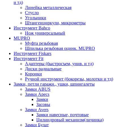
и тд)
Линейка металлическая
Стусло
Угольники
Штангенциркули, микрометры
Инструмент Bahco
Нож универсальный
MUPRO
Муфта резьбовая
Шпилька резьбовая оцинк. MUPRO
Инструмент Fiskars
Инструмент Fit
Адаптеры (быстросъем, унив. и тд)
Диски радиальные
Коронки
Ручной инструмент (бокорезы, молотки и тд)
Замки, петли гаражн., ушки, шпингалеты
Замки ABUS
Замки Apecs
Замки
Засовы
Замки Avers
Замки навесные, почтовые
Цилиндровый механизм(личинка)
Замки Булат