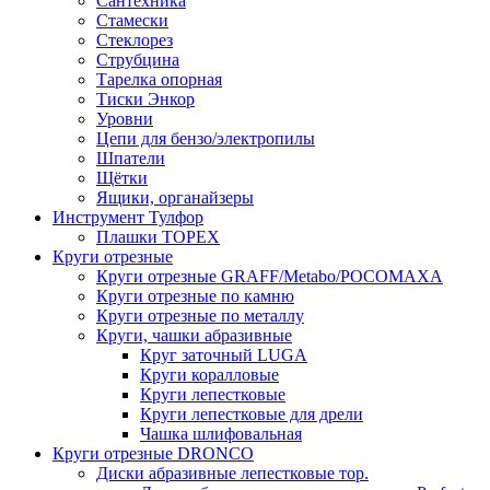
Сантехника
Стамески
Стеклорез
Струбцина
Тарелка опорная
Тиски Энкор
Уровни
Цепи для бензо/электропилы
Шпатели
Щётки
Ящики, органайзеры
Инструмент Тулфор
Плашки ТОРЕХ
Круги отрезные
Круги отрезные GRAFF/Metabo/РОСОМАХА
Круги отрезные по камню
Круги отрезные по металлу
Круги, чашки абразивные
Круг заточный LUGA
Круги коралловые
Круги лепестковые
Круги лепестковые для дрели
Чашка шлифовальная
Круги отрезные DRONCO
Диски абразивные лепестковые тор.