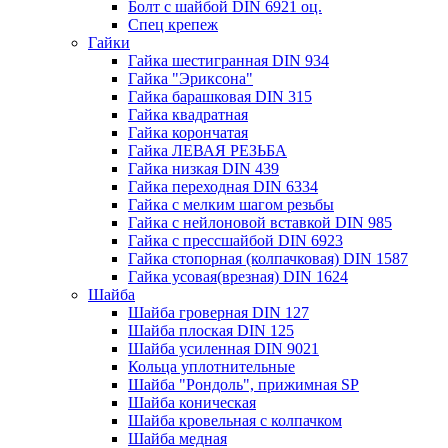
Болт с шайбой DIN 6921 оц.
Спец крепеж
Гайки
Гайка шестигранная DIN 934
Гайка "Эриксона"
Гайка барашковая DIN 315
Гайка квадратная
Гайка корончатая
Гайка ЛЕВАЯ РЕЗЬБА
Гайка низкая DIN 439
Гайка переходная DIN 6334
Гайка с мелким шагом резьбы
Гайка с нейлоновой вставкой DIN 985
Гайка с прессшайбой DIN 6923
Гайка стопорная (колпачковая) DIN 1587
Гайка усовая(врезная) DIN 1624
Шайба
Шайба гроверная DIN 127
Шайба плоская DIN 125
Шайба усиленная DIN 9021
Кольца уплотнительные
Шайба "Рондоль", прижимная SP
Шайба коническая
Шайба кровельная с колпачком
Шайба медная