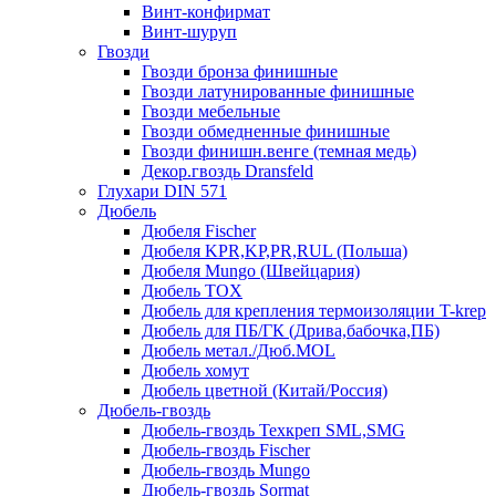
Винт-конфирмат
Винт-шуруп
Гвозди
Гвозди бронза финишные
Гвозди латунированные финишные
Гвозди мебельные
Гвозди обмедненные финишные
Гвозди финишн.венге (темная медь)
Декор.гвоздь Dransfeld
Глухари DIN 571
Дюбель
Дюбеля Fischer
Дюбеля KPR,KP,PR,RUL (Польша)
Дюбеля Mungo (Швейцария)
Дюбель TOX
Дюбель для крепления термоизоляции T-krep
Дюбель для ПБ/ГК (Дрива,бабочка,ПБ)
Дюбель метал./Дюб.MOL
Дюбель хомут
Дюбель цветной (Китай/Россия)
Дюбель-гвоздь
Дюбель-гвоздь Техкреп SML,SMG
Дюбель-гвоздь Fischer
Дюбель-гвоздь Mungo
Дюбель-гвоздь Sormat