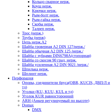
Кольцо сварное нерж.
Коуш нерж.
Крючки нерж.
Рым-болт нерж.
Рым-гайка нерж.
Скобы нерж.
Талреп нерж.
Трос (нерж.)
Трубы (нерж)
Цепь нерж.А2
Шайба гроверная А2 DIN 127/нерж./
Шайба обычная А2 DIN 125 /нерж./
Шайба с зубцами DIN6798А(стопорная)
Шайба со скосом 90 град, нерж.
Шайба усиленная А2 DIN 9021 /нерж./
Шпилька нерж.
Шплинт нерж.
Перфорация
Опоры, соединители бруса(OBR, KUCIS, ДВП/Л и
тд)
Уголки (KU, KUU, KUL и тд)
Уголок KUR равносторонний
ARH (Анкер регулируемый по высоте)
Domax
DMX