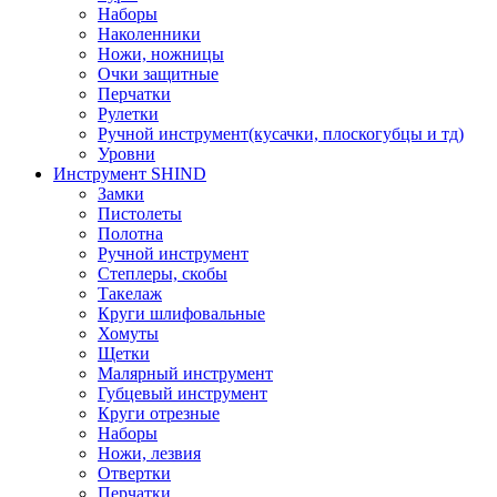
Наборы
Наколенники
Ножи, ножницы
Очки защитные
Перчатки
Рулетки
Ручной инструмент(кусачки, плоскогубцы и тд)
Уровни
Инструмент SHIND
Замки
Пистолеты
Полотна
Ручной инструмент
Степлеры, скобы
Такелаж
Круги шлифовальные
Хомуты
Щетки
Малярный инструмент
Губцевый инструмент
Круги отрезные
Наборы
Ножи, лезвия
Отвертки
Перчатки