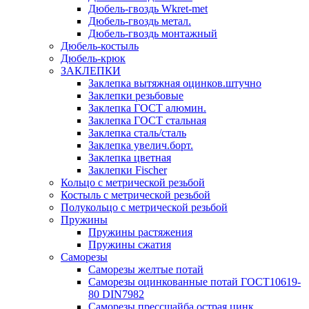
Дюбель-гвоздь Wkret-met
Дюбель-гвоздь метал.
Дюбель-гвоздь монтажный
Дюбель-костыль
Дюбель-крюк
ЗАКЛЕПКИ
Заклепка вытяжная оцинков.штучно
Заклепки резьбовые
Заклепка ГОСТ алюмин.
Заклепка ГОСТ стальная
Заклепка сталь/сталь
Заклепка увелич.борт.
Заклепка цветная
Заклепки Fischer
Кольцо с метрической резьбой
Костыль с метрической резьбой
Полукольцо с метрической резьбой
Пружины
Пружины растяжения
Пружины сжатия
Саморезы
Саморезы желтые потай
Саморезы оцинкованные потай ГОСТ10619-
80 DIN7982
Саморезы прессшайба острая цинк