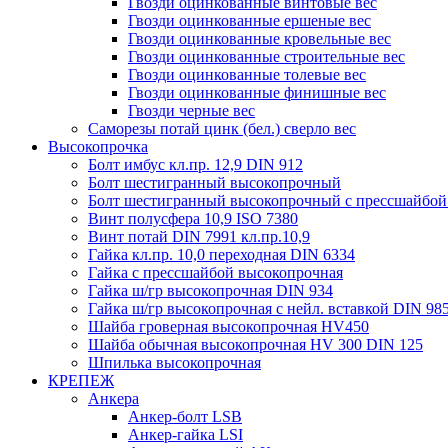
Гвозди оцинкованные винтовые вес
Гвозди оцинкованные ершеные вес
Гвозди оцинкованные кровельные вес
Гвозди оцинкованные строительные вес
Гвозди оцинкованные толевые вес
Гвозди оцинкованные финишные вес
Гвозди черные вес
Саморезы потай цинк (бел.) сверло вес
Высокопрочка
Болт имбус кл.пр. 12,9 DIN 912
Болт шестигранный высокопрочный
Болт шестигранный высокопрочный с прессшайбой
Винт полусфера 10,9 ISO 7380
Винт потай DIN 7991 кл.пр.10,9
Гайка кл.пр. 10,0 переходная DIN 6334
Гайка с прессшайбой высокопрочная
Гайка ш/гр высокопрочная DIN 934
Гайка ш/гр высокопрочная с нейл. вставкой DIN 98
Шайба гроверная высокопрочная HV450
Шайба обычная высокопрочная HV 300 DIN 125
Шпилька высокопрочная
КРЕПЕЖ
Анкера
Анкер-болт LSB
Анкер-гайка LSI