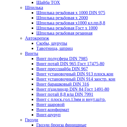
Шайба ТОХ
Шпилька
Шпилька резьбовая х 1000 DIN 975
Шпилька резьбовая х 2000
Шпилька резьбовая х1000 кл.пр.8,8
Шпилька резьбовая Гост х 1000
Шпилька резьбовая резанная
Автокрепеж
Скобы, шурупы
Тавотница, шприц
Винты
Винт полусфера DIN 7985
Винт потай DIN 965 Гост 17475-80
Винт прессшайба DIN 967
Винт установочный DIN 913 плоск.кон
Винт установочный DIN 914 заостр. кон
Винт барашковый DIN 316
Винт п\цилиндр DIN 84 Гост 1491-80
Винт потай 8,8 в/ш DIN 7991
Винт с плоск.гол.13мм и внут.ш/гр.
Винт шаровой
Винт-конфирмат
Винт-шуруп
Гвозди
Гвозди бронза финишные