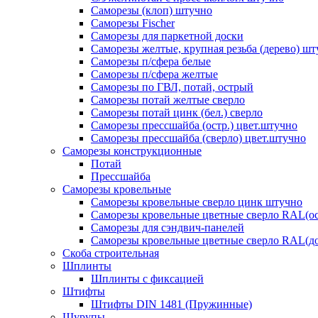
Саморезы (клоп) штучно
Саморезы Fischer
Саморезы для паркетной доски
Саморезы желтые, крупная резьба (дерево) ш
Саморезы п/сфера белые
Саморезы п/сфера желтые
Саморезы по ГВЛ, потай, острый
Саморезы потай желтые сверло
Саморезы потай цинк (бел.) сверло
Саморезы прессшайба (остр.) цвет.штучно
Саморезы прессшайба (сверло) цвет.штучно
Саморезы конструкционные
Потай
Прессшайба
Саморезы кровельные
Саморезы кровельные сверло цинк штучно
Саморезы кровельные цветные сверло RAL(ос
Саморезы для сэндвич-панелей
Саморезы кровельные цветные сверло RAL(д
Скоба строительная
Шплинты
Шплинты с фиксацией
Штифты
Штифты DIN 1481 (Пружинные)
Шурупы