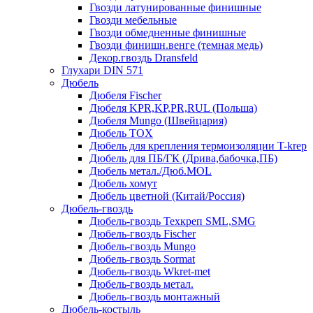
Гвозди латунированные финишные
Гвозди мебельные
Гвозди обмедненные финишные
Гвозди финишн.венге (темная медь)
Декор.гвоздь Dransfeld
Глухари DIN 571
Дюбель
Дюбеля Fischer
Дюбеля KPR,KP,PR,RUL (Польша)
Дюбеля Mungo (Швейцария)
Дюбель TOX
Дюбель для крепления термоизоляции T-krep
Дюбель для ПБ/ГК (Дрива,бабочка,ПБ)
Дюбель метал./Дюб.MOL
Дюбель хомут
Дюбель цветной (Китай/Россия)
Дюбель-гвоздь
Дюбель-гвоздь Техкреп SML,SMG
Дюбель-гвоздь Fischer
Дюбель-гвоздь Mungo
Дюбель-гвоздь Sormat
Дюбель-гвоздь Wkret-met
Дюбель-гвоздь метал.
Дюбель-гвоздь монтажный
Дюбель-костыль