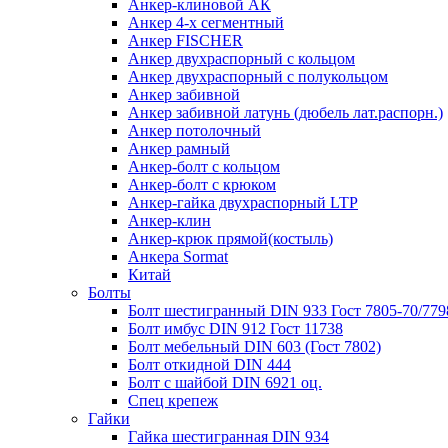
Анкер-клиновой АК
Анкер 4-х сегментный
Анкер FISCHER
Анкер двухраспорный с кольцом
Анкер двухраспорный с полукольцом
Анкер забивной
Анкер забивной латунь (дюбель лат.распорн.)
Анкер потолочный
Анкер рамный
Анкер-болт с кольцом
Анкер-болт с крюком
Анкер-гайка двухраспорный LTP
Анкер-клин
Анкер-крюк прямой(костыль)
Анкера Sormat
Китай
Болты
Болт шестигранный DIN 933 Гост 7805-70/779
Болт имбус DIN 912 Гост 11738
Болт мебельный DIN 603 (Гост 7802)
Болт откидной DIN 444
Болт с шайбой DIN 6921 оц.
Спец крепеж
Гайки
Гайка шестигранная DIN 934