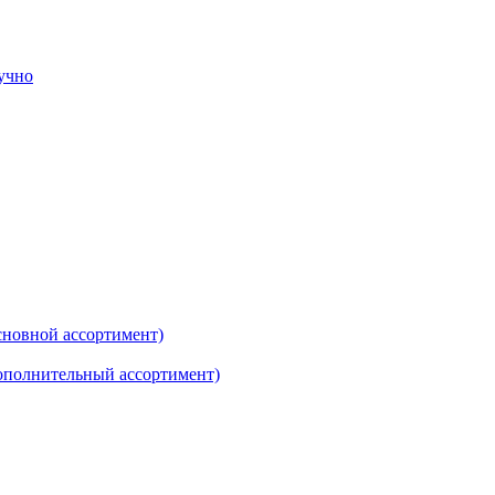
тучно
новной ассортимент)
ополнительный ассортимент)