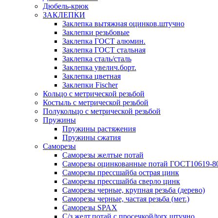
Дюбель-крюк
ЗАКЛЕПКИ
Заклепка вытяжная оцинков.штучно
Заклепки резьбовые
Заклепка ГОСТ алюмин.
Заклепка ГОСТ стальная
Заклепка сталь/сталь
Заклепка увелич.борт.
Заклепка цветная
Заклепки Fischer
Кольцо с метрической резьбой
Костыль с метрической резьбой
Полукольцо с метрической резьбой
Пружины
Пружины растяжения
Пружины сжатия
Саморезы
Саморезы желтые потай
Саморезы оцинкованные потай ГОСТ10619-8
Саморезы прессшайба острая цинк
Саморезы прессшайба сверло цинк
Саморезы черные, крупная резьба (дерево)
Саморезы черные, частая резьба (мет.)
Cаморезы SPAX
С/з желт.потай с просечкой/torx штучно