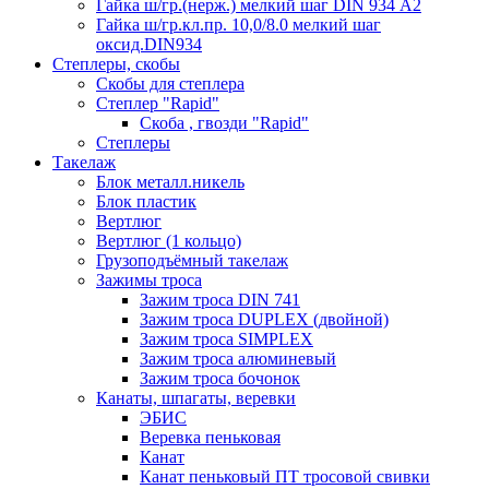
Гайка ш/гр.(нерж.) мелкий шаг DIN 934 А2
Гайка ш/гр.кл.пр. 10,0/8.0 мелкий шаг
оксид.DIN934
Степлеры, скобы
Скобы для степлера
Степлер "Rapid"
Скоба , гвозди "Rapid"
Степлеры
Такелаж
Блок металл.никель
Блок пластик
Вертлюг
Вертлюг (1 кольцо)
Грузоподъёмный такелаж
Зажимы троса
Зажим троса DIN 741
Зажим троса DUPLEX (двойной)
Зажим троса SIMPLEX
Зажим троса алюминевый
Зажим троса бочонок
Канаты, шпагаты, веревки
ЭБИС
Веревка пеньковая
Канат
Канат пеньковый ПТ тросовой свивки