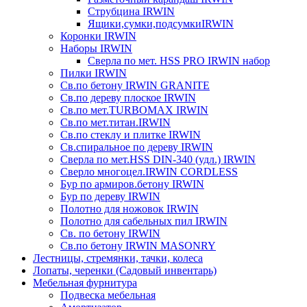
Струбцина IRWIN
Ящики,сумки,подсумкиIRWIN
Коронки IRWIN
Наборы IRWIN
Сверла по мет. HSS PRO IRWIN набор
Пилки IRWIN
Св.по бетону IRWIN GRANITE
Св.по дереву плоское IRWIN
Св.по мет.TURBOMAX IRWIN
Св.по мет.титан.IRWIN
Св.по стеклу и плитке IRWIN
Св.спиральное по дереву IRWIN
Сверла по мет.HSS DIN-340 (удл.) IRWIN
Сверло многоцел.IRWIN CORDLESS
Бур по армиров.бетону IRWIN
Бур по дереву IRWIN
Полотно для ножовок IRWIN
Полотно для сабельных пил IRWIN
Св. по бетону IRWIN
Св.по бетону IRWIN MASONRY
Лестницы, стремянки, тачки, колеса
Лопаты, черенки (Садовый инвентарь)
Мебельная фурнитура
Подвеска мебельная