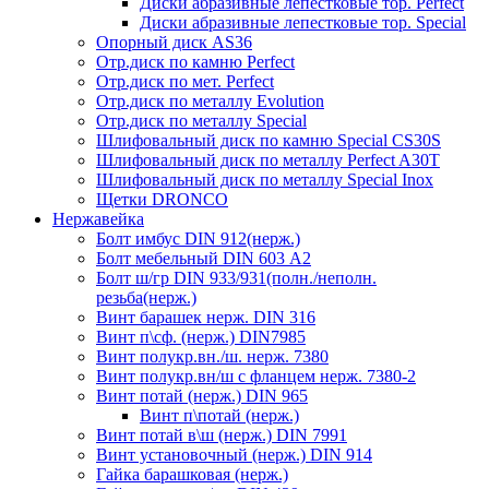
Диски абразивные лепестковые тор. Perfect
Диски абразивные лепестковые тор. Speciаl
Опорный диск AS36
Отр.диск по камню Perfect
Отр.диск по мет. Perfect
Отр.диск по металлу Evolution
Отр.диск по металлу Special
Шлифовальный диск по камню Special CS30S
Шлифовальный диск по металлу Perfect A30T
Шлифовальный диск по металлу Special Inox
Щетки DRONCO
Нержавейка
Болт имбус DIN 912(нерж.)
Болт мебельный DIN 603 А2
Болт ш/гр DIN 933/931(полн./неполн.
резьба(нерж.)
Винт барашек нерж. DIN 316
Винт п\сф. (нерж.) DIN7985
Винт полукр.вн./ш. нерж. 7380
Винт полукр.вн/ш с фланцем нерж. 7380-2
Винт потай (нерж.) DIN 965
Винт п\потай (нерж.)
Винт потай в\ш (нерж.) DIN 7991
Винт установочный (нерж.) DIN 914
Гайка барашковая (нерж.)