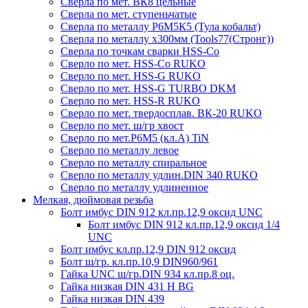
Сверла по мет. ВК8 цельные
Сверла по мет. ступеньчатые
Сверла по металлу Р6М5К5 (Тула кобальт)
Сверла по металлу х300мм (Tools77(Стронг))
Сверла по точкам сварки HSS-Co
Сверло по мет. HSS-Co RUKO
Сверло по мет. HSS-G RUKO
Сверло по мет. HSS-G TURBO DKM
Сверло по мет. HSS-R RUKO
Сверло по мет. твердосплав. ВК-20 RUKO
Сверло по мет. ш/гр хвост
Сверло по мет.Р6М5 (кл.А) TiN
Сверло по металлу левое
Сверло по металлу спиральное
Сверло по металлу удлин.DIN 340 RUKO
Сверло по металлу удлиненное
Мелкая, дюймовая резьба
Болт имбус DIN 912 кл.пр.12,9 оксид UNC
Болт имбус DIN 912 кл.пр.12,9 оксид 1/4
UNC
Болт имбус кл.пр.12,9 DIN 912 оксид
Болт ш/гр. кл.пр.10,9 DIN960/961
Гайка UNC ш/гр.DIN 934 кл.пр.8 оц.
Гайка низкая DIN 431 H BG
Гайка низкая DIN 439