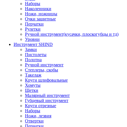
Наборы
Наколенники
Ножи, ножницы
Очки защитные
Перчатки
Рулетки
Ручной инструмент(кусачки, плоскогубцы и тд)
Уровни
Инструмент SHIND
Замки
Пистолеты
Полотна
Ручной инструмент
Степлеры, скобы
Такелаж
Круги шлифовальные
Хомуты
Щетки
Малярный инструмент
Губцевый инструмент
Круги отрезные
Наборы
Ножи, лезвия
Отвертки
Перчатки