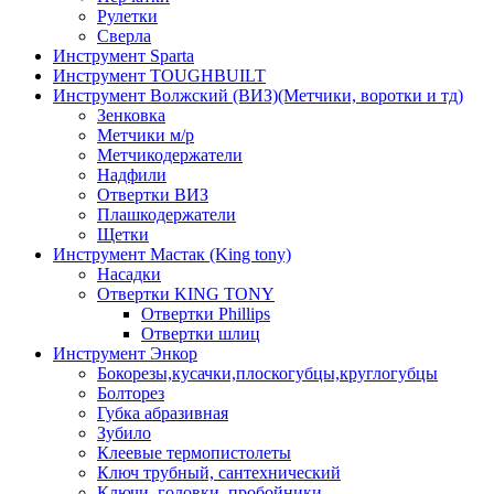
Рулетки
Сверла
Инструмент Sparta
Инструмент TOUGHBUILT
Инструмент Волжский (ВИЗ)(Метчики, воротки и тд)
Зенковка
Метчики м/р
Метчикодержатели
Надфили
Отвертки ВИЗ
Плашкодержатели
Щетки
Инструмент Мастак (King tony)
Насадки
Отвертки KING TONY
Отвертки Phillips
Отвертки шлиц
Инструмент Энкор
Бокорезы,кусачки,плоскогубцы,круглогубцы
Болторез
Губка абразивная
Зубило
Клеевые термопистолеты
Ключ трубный, сантехнический
Ключи, головки, пробойники