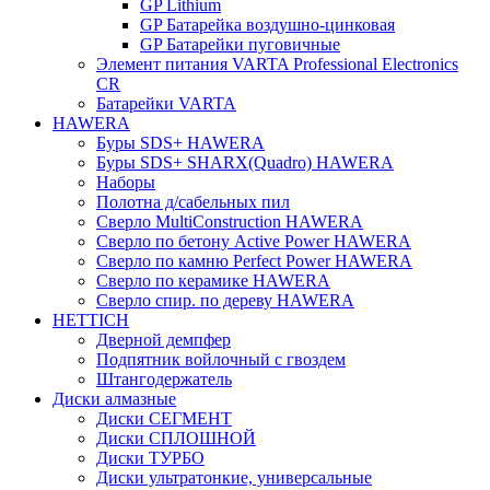
GP Lithium
GP Батарейка воздушно-цинковая
GP Батарейки пуговичные
Элемент питания VARTA Professional Electronics
CR
Батарейки VARTA
HAWERA
Буры SDS+ HAWERA
Буры SDS+ SHARX(Quadro) HAWERA
Наборы
Полотна д/сабельных пил
Сверло MultiConstruction HAWERA
Сверло по бетону Active Power HAWERA
Сверло по камню Perfect Power HAWERA
Сверло по керамике HAWERA
Сверло спир. по дереву HAWERA
HETTICH
Дверной демпфер
Подпятник войлочный с гвоздем
Штангодержатель
Диски алмазные
Диски СЕГМЕНТ
Диски СПЛОШНОЙ
Диски ТУРБО
Диски ультратонкие, универсальные