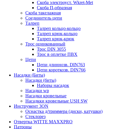
Скоба электроуст. Wkret-Met
Скоба П-образная
Скоба такелажная
Соединитель цепи
Талреп
Талреп кольцо-кольцо
Талреп крюк-кольцо
Талреп крюк-крюк
Трос оцинкованный
Трос DIN 3055
Трос в оплетке ПВХ
Цепи
Цепи длиннозв. DIN763
Цепи короткозв. DIN766
Насадки (Биты)
Насадки (биты)
Наборы насадок
Насадки wp
Насадки кровельные
Насадкки кровельные USH SW
Инструмент 3ON
Оснастка д/триммера (диски, катушки)
Стеклорез
Отвертка WITTE MAXXPRO
Патроны