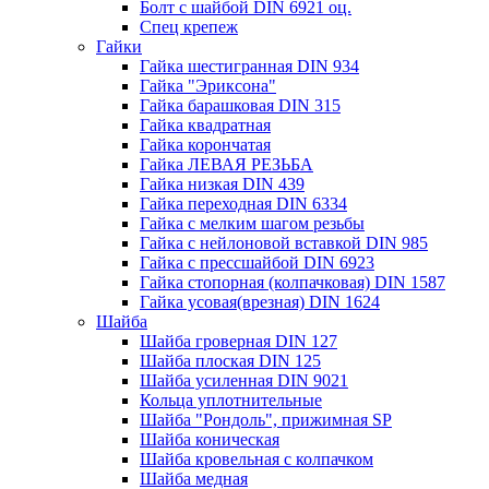
Болт с шайбой DIN 6921 оц.
Спец крепеж
Гайки
Гайка шестигранная DIN 934
Гайка "Эриксона"
Гайка барашковая DIN 315
Гайка квадратная
Гайка корончатая
Гайка ЛЕВАЯ РЕЗЬБА
Гайка низкая DIN 439
Гайка переходная DIN 6334
Гайка с мелким шагом резьбы
Гайка с нейлоновой вставкой DIN 985
Гайка с прессшайбой DIN 6923
Гайка стопорная (колпачковая) DIN 1587
Гайка усовая(врезная) DIN 1624
Шайба
Шайба гроверная DIN 127
Шайба плоская DIN 125
Шайба усиленная DIN 9021
Кольца уплотнительные
Шайба "Рондоль", прижимная SP
Шайба коническая
Шайба кровельная с колпачком
Шайба медная