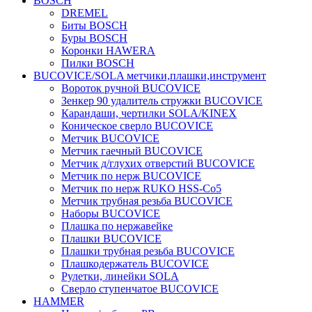
BOSCH
DREMEL
Биты BOSCH
Буры BOSCH
Коронки HAWERA
Пилки BOSCH
BUCOVICE/SOLA метчики,плашки,инструмент
Вороток ручной BUCOVICE
Зенкер 90 удалитель стружки BUCOVICE
Карандаши, чертилки SOLA/KINEX
Коническое сверло BUCOVICE
Метчик BUCOVICE
Метчик гаечный BUCOVICE
Метчик д/глухих отверстий BUCOVICE
Метчик по нерж BUCOVICE
Метчик по нерж RUKO HSS-Co5
Метчик трубная резьба BUCOVICE
Наборы BUCOVICE
Плашка по нержавейке
Плашки BUCOVICE
Плашки трубная резьба BUCOVICE
Плашкодержатель BUCOVICE
Рулетки, линейки SOLA
Сверло ступенчатое BUCOVICE
HAMMER