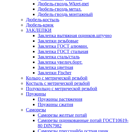
Дюбель-гвоздь Wkret-met
Дюбель-гвоздь метал.
Дюбель-гвоздь монтажный
Дюбель-костыль
Дюбель-крюк
ЗАКЛЕПКИ
Заклепка вытяжная оцинков.штучно
Заклепки резьбовые
Заклепка ГОСТ алюмин.
Заклепка ГОСТ стальная
Заклепка сталь/сталь
Заклепка увелич.борт.
Заклепка цветная
Заклепки Fischer
Кольцо с метрической резьбой
Костыль с метрической резьбой
Полукольцо с метрической резьбой
Пружины
Пружины растяжения
Пружины сжатия
Саморезы
Саморезы желтые потай
Саморезы оцинкованные потай ГОСТ10619-
80 DIN7982
Саморезы прессшайба острая цинк