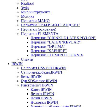
Kraftool
Зубр
Мир инструмента
Моника
Перчатки MAKO
Перчатки "РАБОЧИЙ СТАНДАРТ"
Перчатки (основные)
Перчатки ELEMENTA
Перчатки "CRINKLE LATEX NYLON"
Перчатки "LATEX"KEVLAR"
Перчатки "OPTIMA"
Перчатки "SAPHIRE"
Перчатки ELEMENTA TEKNIX
Спектр
IRWIN
Св.по мет.HSS PRO IRWIN
Св.по мет.кобальт.IRWIN
Биты IRWIN
Бур SDS-плюс IRWIN
Инструмент IRWIN
Ключ IRWIN
Лезвия IRWIN
Ножи IRWIN
Ножовки IRWIN
Разметочный карандаш IRWIN