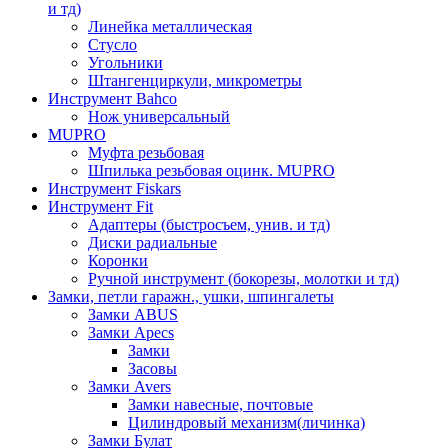
и тд)
Линейка металлическая
Стусло
Угольники
Штангенциркули, микрометры
Инструмент Bahco
Нож универсальный
MUPRO
Муфта резьбовая
Шпилька резьбовая оцинк. MUPRO
Инструмент Fiskars
Инструмент Fit
Адаптеры (быстросъем, унив. и тд)
Диски радиальные
Коронки
Ручной инструмент (бокорезы, молотки и тд)
Замки, петли гаражн., ушки, шпингалеты
Замки ABUS
Замки Apecs
Замки
Засовы
Замки Avers
Замки навесные, почтовые
Цилиндровый механизм(личинка)
Замки Булат