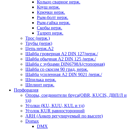
Кольцо сварное нерж.
Коуш нерж.
Крючки нерж.
Рым-болт нерж.
Рым-гайка нерж.
Скобы нерж.
Талреп нерж.
Трос (нерж.)
Трубы (нерж)
Цепь нерж.А2
Шайба гроверная А2 DIN 127/нерж./
Шайба обычная А2 DIN 125 /нерж./
Шайба с зубцами DIN6798А(стопорная)
Шайба со скосом 90 град, нерж.
Шайба усиленная А2 DIN 9021 /нерж./
Шпилька нерж.
Шплинт нерж.
Перфорация
Опоры, соединители бруса(OBR, KUCIS, ДВП/Л и
тд)
Уголки (KU, KUU, KUL и тд)
Уголок KUR равносторонний
ARH (Анкер регулируемый по высоте)
Domax
DMX