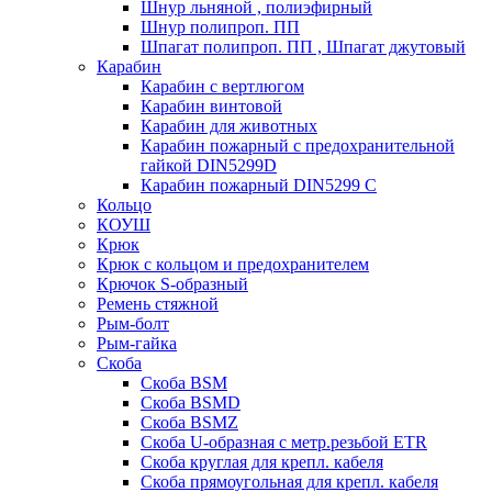
Шнур льняной , полиэфирный
Шнур полипроп. ПП
Шпагат полипроп. ПП , Шпагат джутовый
Карабин
Карабин c вертлюгом
Карабин винтовой
Карабин для животных
Карабин пожарный c предохранительной
гайкой DIN5299D
Карабин пожарный DIN5299 C
Кольцо
КОУШ
Крюк
Крюк с кольцом и предохранителем
Крючок S-образный
Ремень стяжной
Рым-болт
Рым-гайка
Скоба
Скоба BSM
Скоба BSMD
Скоба BSMZ
Скоба U-образная с метр.резьбой ETR
Скоба круглая для крепл. кабеля
Скоба прямоугольная для крепл. кабеля