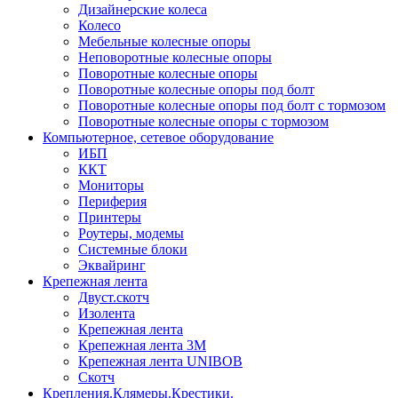
Дизайнерские колеса
Колесо
Мебельные колесные опоры
Неповоротные колесные опоры
Поворотные колесные опоры
Поворотные колесные опоры под болт
Поворотные колесные опоры под болт с тормозом
Поворотные колесные опоры с тормозом
Компьютерное, сетевое оборудование
ИБП
ККТ
Мониторы
Периферия
Принтеры
Роутеры, модемы
Системные блоки
Эквайринг
Крепежная лента
Двуст.скотч
Изолента
Крепежная лента
Крепежная лента 3М
Крепежная лента UNIBOB
Скотч
Крепления.Клямеры.Крестики.