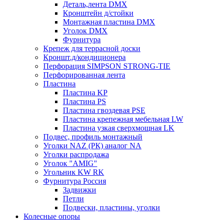
Деталь,лента DMX
Кронштейн д/стойки
Монтажная пластина DMX
Уголок DMX
Фурнитура
Крепеж для террасной доски
Кроншт.д/кондиционера
Перфорация SIMPSON STRONG-TIE
Перфорированная лента
Пластина
Пластина KP
Пластина PS
Пластина гвоздевая PSE
Пластина крепежная мебельная LW
Пластина узкая сверхмощная LK
Подвес, профиль монтажный
Уголки NAZ (РК) аналог NA
Уголки распродажа
Уголок "AMIG"
Угольник KW RK
Фурнитура Россия
Задвижки
Петли
Подвески, пластины, уголки
Колесные опоры