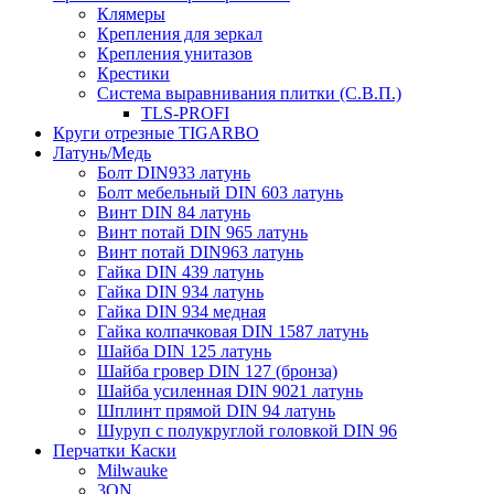
Клямеры
Крепления для зеркал
Крепления унитазов
Крестики
Система выравнивания плитки (С.В.П.)
TLS-PROFI
Круги отрезные TIGARBO
Латунь/Медь
Болт DIN933 латунь
Болт мебельный DIN 603 латунь
Винт DIN 84 латунь
Винт потай DIN 965 латунь
Винт потай DIN963 латунь
Гайка DIN 439 латунь
Гайка DIN 934 латунь
Гайка DIN 934 медная
Гайка колпачковая DIN 1587 латунь
Шайба DIN 125 латунь
Шайба гровер DIN 127 (бронза)
Шайба усиленная DIN 9021 латунь
Шплинт прямой DIN 94 латунь
Шуруп с полукруглой головкой DIN 96
Перчатки Каски
Milwauke
3ON