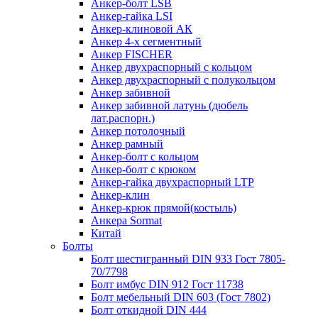
Анкер-болт LSB
Анкер-гайка LSI
Анкер-клиновой АК
Анкер 4-х сегментный
Анкер FISCHER
Анкер двухраспорный с кольцом
Анкер двухраспорный с полукольцом
Анкер забивной
Анкер забивной латунь (дюбель
лат.распорн.)
Анкер потолочный
Анкер рамный
Анкер-болт с кольцом
Анкер-болт с крюком
Анкер-гайка двухраспорный LTP
Анкер-клин
Анкер-крюк прямой(костыль)
Анкера Sormat
Китай
Болты
Болт шестигранный DIN 933 Гост 7805-
70/7798
Болт имбус DIN 912 Гост 11738
Болт мебельный DIN 603 (Гост 7802)
Болт откидной DIN 444