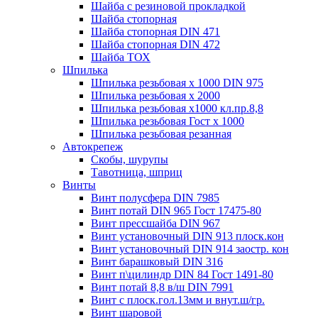
Шайба с резиновой прокладкой
Шайба стопорная
Шайба стопорная DIN 471
Шайба стопорная DIN 472
Шайба ТОХ
Шпилька
Шпилька резьбовая х 1000 DIN 975
Шпилька резьбовая х 2000
Шпилька резьбовая х1000 кл.пр.8,8
Шпилька резьбовая Гост х 1000
Шпилька резьбовая резанная
Автокрепеж
Скобы, шурупы
Тавотница, шприц
Винты
Винт полусфера DIN 7985
Винт потай DIN 965 Гост 17475-80
Винт прессшайба DIN 967
Винт установочный DIN 913 плоск.кон
Винт установочный DIN 914 заостр. кон
Винт барашковый DIN 316
Винт п\цилиндр DIN 84 Гост 1491-80
Винт потай 8,8 в/ш DIN 7991
Винт с плоск.гол.13мм и внут.ш/гр.
Винт шаровой