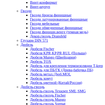
Винт-конфирмат
Винт-шуруп
Гвозди
Гвозди бронза финишные
Гвозди латунированные финишные
Гвозди мебельные
Гвозди обмедненные финишные
Гвозди финишн.венге (темная медь)
Декор.гвоздь Dransfeld
Глухари DIN 571
Дюбель
Дюбеля Fischer
Дюбеля KPR,KP,PR,RUL (Польша)
Дюбеля Mungo (Швейцария)
Дюбель TOX
Дюбель для крепления термоизоляции T-krep
Дюбель для ПБ/ГК (Дрива,бабочка,ПБ)
Дюбель метал./Дюб.MOL
Дюбель хомут
Дюбель цветной (Китай/Россия)
Дюбель-гвоздь
Дюбель-гвоздь Техкреп SML,SMG
Дюбель-гвоздь Fischer
Дюбель-гвоздь Mungo
Дюбель-гвоздь Sormat