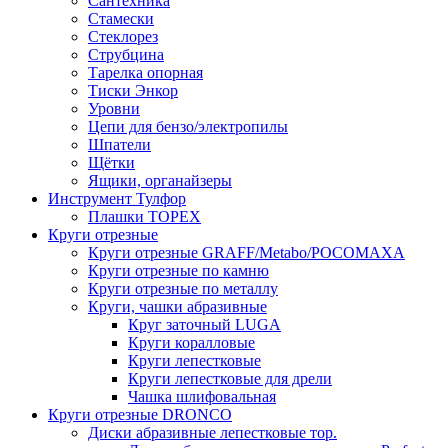
Сантехника
Стамески
Стеклорез
Струбцина
Тарелка опорная
Тиски Энкор
Уровни
Цепи для бензо/электропилы
Шпатели
Щётки
Ящики, органайзеры
Инструмент Тулфор
Плашки ТОРЕХ
Круги отрезные
Круги отрезные GRAFF/Metabo/РОСОМАХА
Круги отрезные по камню
Круги отрезные по металлу
Круги, чашки абразивные
Круг заточный LUGA
Круги коралловые
Круги лепестковые
Круги лепестковые для дрели
Чашка шлифовальная
Круги отрезные DRONCO
Диски абразивные лепестковые тор.