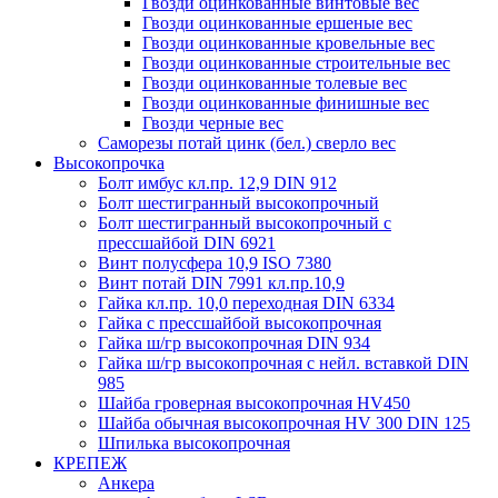
Гвозди оцинкованные винтовые вес
Гвозди оцинкованные ершеные вес
Гвозди оцинкованные кровельные вес
Гвозди оцинкованные строительные вес
Гвозди оцинкованные толевые вес
Гвозди оцинкованные финишные вес
Гвозди черные вес
Саморезы потай цинк (бел.) сверло вес
Высокопрочка
Болт имбус кл.пр. 12,9 DIN 912
Болт шестигранный высокопрочный
Болт шестигранный высокопрочный с
прессшайбой DIN 6921
Винт полусфера 10,9 ISO 7380
Винт потай DIN 7991 кл.пр.10,9
Гайка кл.пр. 10,0 переходная DIN 6334
Гайка с прессшайбой высокопрочная
Гайка ш/гр высокопрочная DIN 934
Гайка ш/гр высокопрочная с нейл. вставкой DIN
985
Шайба гроверная высокопрочная HV450
Шайба обычная высокопрочная HV 300 DIN 125
Шпилька высокопрочная
КРЕПЕЖ
Анкера