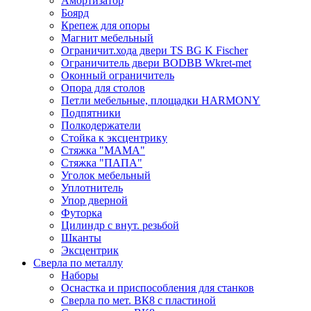
Амортизатор
Боярд
Крепеж для опоры
Магнит мебельный
Ограничит.хода двери TS BG K Fischer
Ограничитель двери BODBB Wkret-met
Оконный ограничитель
Опора для столов
Петли мебельные, площадки HARMONY
Подпятники
Полкодержатели
Стойка к эксцентрику
Стяжка "МАМА"
Стяжка "ПАПА"
Уголок мебельный
Уплотнитель
Упор дверной
Футорка
Цилиндр с внут. резьбой
Шканты
Эксцентрик
Сверла по металлу
Наборы
Оснастка и приспособления для станков
Сверла по мет. ВК8 с пластиной