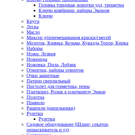
Головка торцевая, воротки удл, трещетки
Ключи комбинир. наборы Эконом
Ключи
Круги
Леска
Масло
Миксер д/перемешивания краски/смесей
Молоток, Киянка, Кельма, Кувалда,Топор, Кирка
Наборы
Ножи. Лезвия
Ножницы
Ножовка, Пила, Лобзик
Отвертки, наборы отверток
Очки защитные
Патрон сверлильный
Пистолет для герметика, пены
Плиткорез, Ролик к плиткорезу Энкор
Полотна
Правило
Рашпили (напильники)
Рулетки
Рулетки
Садовое оборудование (Шланг, секатор,
опрыскиватель и тд)