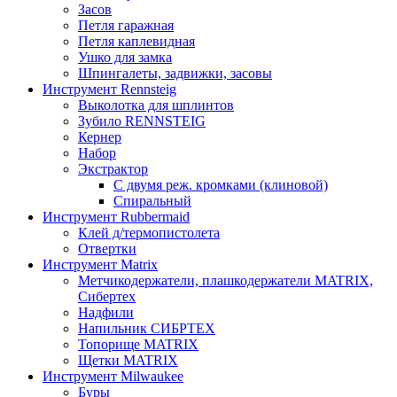
Засов
Петля гаражная
Петля каплевидная
Ушко для замка
Шпингалеты, задвижки, засовы
Инструмент Rennsteig
Выколотка для шплинтов
Зубило RENNSTEIG
Кернер
Набор
Экстрактор
С двумя реж. кромками (клиновой)
Спиральный
Инструмент Rubbermaid
Клей д/термопистолета
Отвертки
Инструмент Matrix
Метчикодержатели, плашкодержатели MATRIX,
Сибертех
Надфили
Напильник СИБРТЕХ
Топорище MATRIX
Щетки MATRIX
Инструмент Milwaukee
Буры