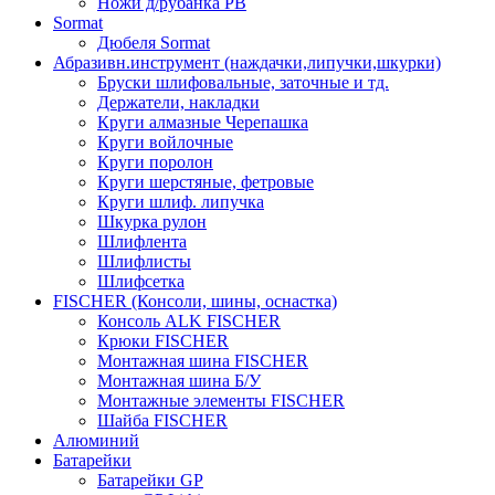
Ножи д/рубанка РВ
Sormat
Дюбеля Sormat
Абразивн.инструмент (наждачки,липучки,шкурки)
Бруски шлифовальные, заточные и тд.
Держатели, накладки
Круги алмазные Черепашка
Круги войлочные
Круги поролон
Круги шерстяные, фетровые
Круги шлиф. липучка
Шкурка рулон
Шлифлента
Шлифлисты
Шлифсетка
FISCHER (Консоли, шины, оснастка)
Консоль ALK FISCHER
Крюки FISCHER
Монтажная шина FISCHER
Монтажная шина Б/У
Монтажные элементы FISCHER
Шайба FISCHER
Алюминий
Батарейки
Батарейки GP