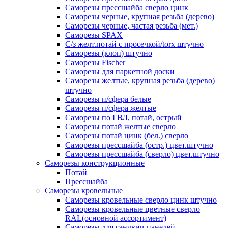
Саморезы прессшайба сверло цинк
Саморезы черные, крупная резьба (дерево)
Саморезы черные, частая резьба (мет.)
Cаморезы SPAX
С/з желт.потай с просечкой/torx штучно
Саморезы (клоп) штучно
Саморезы Fischer
Саморезы для паркетной доски
Саморезы желтые, крупная резьба (дерево)
штучно
Саморезы п/сфера белые
Саморезы п/сфера желтые
Саморезы по ГВЛ, потай, острый
Саморезы потай желтые сверло
Саморезы потай цинк (бел.) сверло
Саморезы прессшайба (остр.) цвет.штучно
Саморезы прессшайба (сверло) цвет.штучно
Саморезы конструкционные
Потай
Прессшайба
Саморезы кровельные
Саморезы кровельные сверло цинк штучно
Саморезы кровельные цветные сверло
RAL(основной ассортимент)
Саморезы для сэндвич-панелей