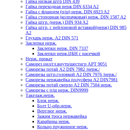
Гайка низкая ш\гр DIN 439
Гайка переходная нерж DIN 6334 A2
Гайка с фланцем (п/ш) нерж. DIN 6923 A2
Гайка стопорная (колпачковая) нерж. DIN 1587 A2
Гайка ш\гр. (нерж.) DIN 934 A2
Гайка ш\гр. с нейлоновой вставкой(нерж) DIN 985
A2
Глухарь нерж. А2 DIN 571
Заклепки нерж.
Заклепки нерж. DIN 7337
Заклепки нерж.ЦБН с насечкой
Нерж. прокат
Саморез цил/гл.внутр/шестигр АРТ 9051
Саморезы потай А2 DIN 7982 /нерж./
Саморезы ш/гр.головкой А2 DIN 7976 /нерж./
Саморезы нержавейка полусфера А2 DIN7981
Саморезы потай сверло А2 DIN 7504 нерж.
Саморезы с п/ш нерж. DIN9999
Такелаж.нерж.
Блок нерж.
Болт U-обр.нерж.
Вертлюг нерж.
Зажим троса нержавейка
Карабины нерж.
Кольцо пружинное нерж.