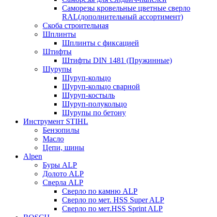
Саморезы кровельные цветные сверло
RAL(дополнительный ассортимент)
Скоба строительная
Шплинты
Шплинты с фиксацией
Штифты
Штифты DIN 1481 (Пружинные)
Шурупы
Шуруп-кольцо
Шуруп-кольцо сварной
Шуруп-костыль
Шуруп-полукольцо
Шурупы по бетону
Инструмент STIHL
Бензопилы
Масло
Цепи, шины
Alpen
Буры ALP
Долото ALP
Сверла ALP
Сверло по камню ALP
Сверло по мет. HSS Super ALP
Сверло по мет.HSS Sprint ALP