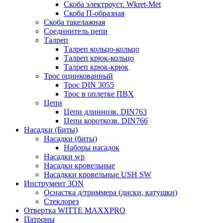
Скоба электроуст. Wkret-Met
Скоба П-образная
Скоба такелажная
Соединитель цепи
Талреп
Талреп кольцо-кольцо
Талреп крюк-кольцо
Талреп крюк-крюк
Трос оцинкованный
Трос DIN 3055
Трос в оплетке ПВХ
Цепи
Цепи длиннозв. DIN763
Цепи короткозв. DIN766
Насадки (Биты)
Насадки (биты)
Наборы насадок
Насадки wp
Насадки кровельные
Насадкки кровельные USH SW
Инструмент 3ON
Оснастка д/триммера (диски, катушки)
Стеклорез
Отвертка WITTE MAXXPRO
Патроны