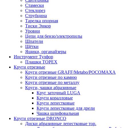
Сантехника
Стамески
Стеклорез
Струбцина
Тарелка опорная
Тиски Энкор
Уровни
Цепи для бензо/электропилы
Шпатели
Щётки
Ящики, органайзеры
Инструмент Тулфор
Плашки ТОРЕХ
Круги отрезные
Круги отрезные GRAFF/Metabo/РОСОМАХА
Круги отрезные по камню
Круги отрезные по металлу
Круги, чашки абразивные
Круг заточный LUGA
Круги коралловые
Круги лепестковые
Круги лепестковые для дрели
Чашка шлифовальная
Круги отрезные DRONCO
Диски абразивные лепестковые тор.