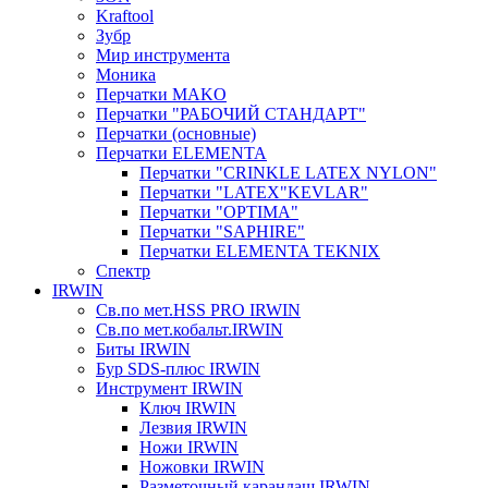
Kraftool
Зубр
Мир инструмента
Моника
Перчатки MAKO
Перчатки "РАБОЧИЙ СТАНДАРТ"
Перчатки (основные)
Перчатки ELEMENTA
Перчатки "CRINKLE LATEX NYLON"
Перчатки "LATEX"KEVLAR"
Перчатки "OPTIMA"
Перчатки "SAPHIRE"
Перчатки ELEMENTA TEKNIX
Спектр
IRWIN
Св.по мет.HSS PRO IRWIN
Св.по мет.кобальт.IRWIN
Биты IRWIN
Бур SDS-плюс IRWIN
Инструмент IRWIN
Ключ IRWIN
Лезвия IRWIN
Ножи IRWIN
Ножовки IRWIN
Разметочный карандаш IRWIN