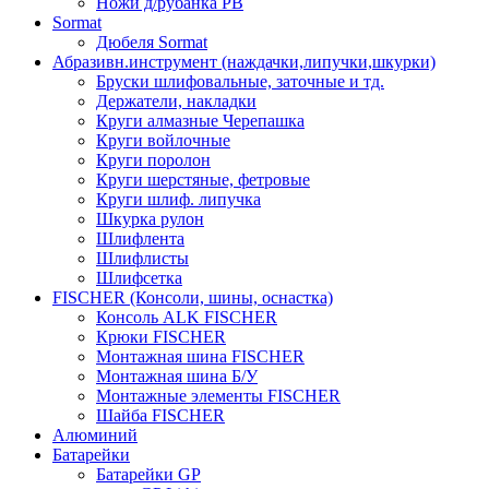
Ножи д/рубанка РВ
Sormat
Дюбеля Sormat
Абразивн.инструмент (наждачки,липучки,шкурки)
Бруски шлифовальные, заточные и тд.
Держатели, накладки
Круги алмазные Черепашка
Круги войлочные
Круги поролон
Круги шерстяные, фетровые
Круги шлиф. липучка
Шкурка рулон
Шлифлента
Шлифлисты
Шлифсетка
FISCHER (Консоли, шины, оснастка)
Консоль ALK FISCHER
Крюки FISCHER
Монтажная шина FISCHER
Монтажная шина Б/У
Монтажные элементы FISCHER
Шайба FISCHER
Алюминий
Батарейки
Батарейки GP