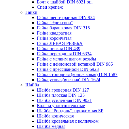
Болт с шайбой DIN 6921 оц.
Спец крепеж
Гайки
Гайка шестигранная DIN 934
Гайка "Эриксона"
Гайка барашковая DIN 315
Гайка квадратная
Гайка корончатая
Гайка ЛЕВАЯ РЕЗЬБА
Гайка низкая DIN 439
Гайка переходная DIN 6334
Гайка с мелким шагом резьбы
Гайка с нейлоновой вставкой DIN 985
Гайка с прессшайбой DIN 6923
Гайка стопорная (колпачковая) DIN 1587
Гайка усовая(врезная) DIN 1624
Шайба
Шайба гроверная DIN 127
Шайба плоская DIN 125
Шайба усиленная DIN 9021
Кольца уплотнительные
Шайба "Рондоль", прижимная SP
Шайба коническая
Шайба кровельная с колпачком
Шайба медная