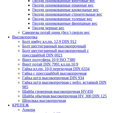
Гвозди оцинкованные винтовые вес
Гвозди оцинкованные ершеные вес
Гвозди оцинкованные кровельные вес
Гвозди оцинкованные строительные вес
Гвозди оцинкованные толевые вес
Гвозди оцинкованные финишные вес
Гвозди черные вес
Саморезы потай цинк (бел.) сверло вес
Высокопрочка
Болт имбус кл.пр. 12,9 DIN 912
Болт шестигранный высокопрочный
Болт шестигранный высокопрочный с
прессшайбой DIN 6921
Винт полусфера 10,9 ISO 7380
Винт потай DIN 7991 кл.пр.10,9
Гайка кл.пр. 10,0 переходная DIN 6334
Гайка с прессшайбой высокопрочная
Гайка ш/гр высокопрочная DIN 934
Гайка ш/гр высокопрочная с нейл. вставкой DIN
985
Шайба гроверная высокопрочная HV450
Шайба обычная высокопрочная HV 300 DIN 125
Шпилька высокопрочная
КРЕПЕЖ
Анкера