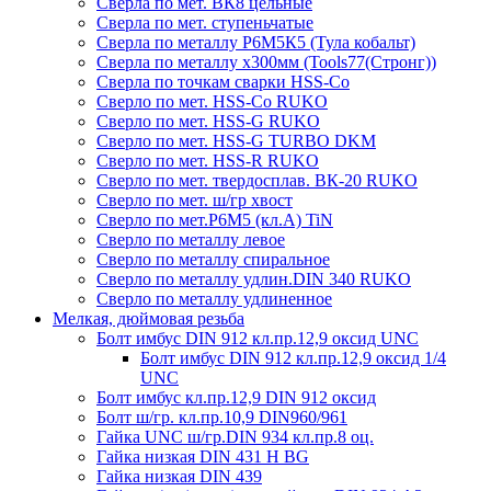
Сверла по мет. ВК8 цельные
Сверла по мет. ступеньчатые
Сверла по металлу Р6М5К5 (Тула кобальт)
Сверла по металлу х300мм (Tools77(Стронг))
Сверла по точкам сварки HSS-Co
Сверло по мет. HSS-Co RUKO
Сверло по мет. HSS-G RUKO
Сверло по мет. HSS-G TURBO DKM
Сверло по мет. HSS-R RUKO
Сверло по мет. твердосплав. ВК-20 RUKO
Сверло по мет. ш/гр хвост
Сверло по мет.Р6М5 (кл.А) TiN
Сверло по металлу левое
Сверло по металлу спиральное
Сверло по металлу удлин.DIN 340 RUKO
Сверло по металлу удлиненное
Мелкая, дюймовая резьба
Болт имбус DIN 912 кл.пр.12,9 оксид UNC
Болт имбус DIN 912 кл.пр.12,9 оксид 1/4
UNC
Болт имбус кл.пр.12,9 DIN 912 оксид
Болт ш/гр. кл.пр.10,9 DIN960/961
Гайка UNC ш/гр.DIN 934 кл.пр.8 оц.
Гайка низкая DIN 431 H BG
Гайка низкая DIN 439