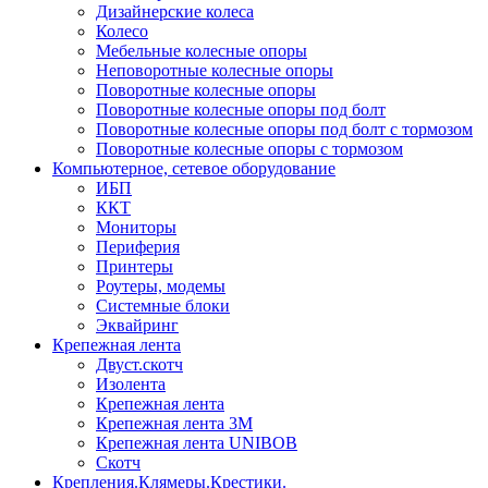
Дизайнерские колеса
Колесо
Мебельные колесные опоры
Неповоротные колесные опоры
Поворотные колесные опоры
Поворотные колесные опоры под болт
Поворотные колесные опоры под болт с тормозом
Поворотные колесные опоры с тормозом
Компьютерное, сетевое оборудование
ИБП
ККТ
Мониторы
Периферия
Принтеры
Роутеры, модемы
Системные блоки
Эквайринг
Крепежная лента
Двуст.скотч
Изолента
Крепежная лента
Крепежная лента 3М
Крепежная лента UNIBOB
Скотч
Крепления.Клямеры.Крестики.