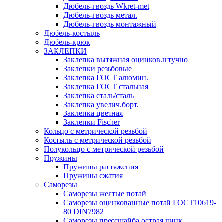
Дюбель-гвоздь Wkret-met
Дюбель-гвоздь метал.
Дюбель-гвоздь монтажный
Дюбель-костыль
Дюбель-крюк
ЗАКЛЕПКИ
Заклепка вытяжная оцинков.штучно
Заклепки резьбовые
Заклепка ГОСТ алюмин.
Заклепка ГОСТ стальная
Заклепка сталь/сталь
Заклепка увелич.борт.
Заклепка цветная
Заклепки Fischer
Кольцо с метрической резьбой
Костыль с метрической резьбой
Полукольцо с метрической резьбой
Пружины
Пружины растяжения
Пружины сжатия
Саморезы
Саморезы желтые потай
Саморезы оцинкованные потай ГОСТ10619-
80 DIN7982
Саморезы прессшайба острая цинк