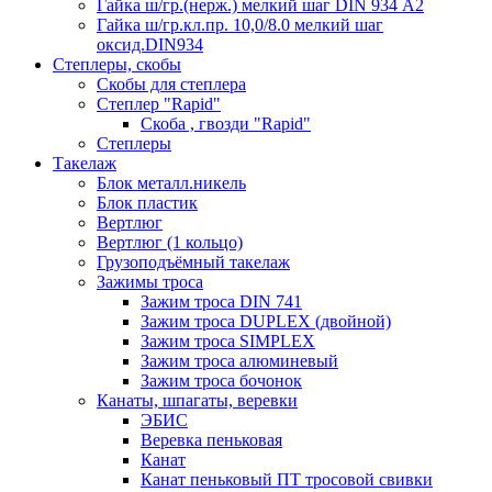
Гайка ш/гр.(нерж.) мелкий шаг DIN 934 А2
Гайка ш/гр.кл.пр. 10,0/8.0 мелкий шаг
оксид.DIN934
Степлеры, скобы
Скобы для степлера
Степлер "Rapid"
Скоба , гвозди "Rapid"
Степлеры
Такелаж
Блок металл.никель
Блок пластик
Вертлюг
Вертлюг (1 кольцо)
Грузоподъёмный такелаж
Зажимы троса
Зажим троса DIN 741
Зажим троса DUPLEX (двойной)
Зажим троса SIMPLEX
Зажим троса алюминевый
Зажим троса бочонок
Канаты, шпагаты, веревки
ЭБИС
Веревка пеньковая
Канат
Канат пеньковый ПТ тросовой свивки