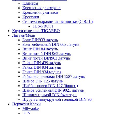
Клямеры
Крепления для зеркал
Крепления унитазов
Крестики
Система выравнивания плитки (С.В.П.)
TLS-PROFI
Круги отрезные TIGARBO
Латунь/Медь
Болт DIN933 латунь
Болт мебельный DIN 603 латунь
Винт DIN 84 латунь
Винт потай DIN 965 латунь
Винт потай DIN963 латунь
Гайка DIN 439 латунь
Гайка DIN 934 латунь
Гайка DIN 934 медная
Гайка колпачковая DIN 1587 латунь
Шайба DIN 125 латунь
Шайба гровер DIN 127 (бронза)
Шайба усиленная DIN 9021 латунь
Шплинт прямой DIN 94 латунь
Шуруп с полукруглой головкой DIN 96
Перчатки Каски
Milwauke
3ON