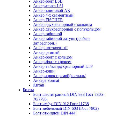
Анкер-болт LSB
Анкер-гайка LSI
Анкер-клиновой АК
Анкер 4-х сегментный
Анкер FISCHER
Анкер двухраспорный с кольцом
Анкер двухраспорный с полукольцом
Анкер забивной
Анкер забивной латунь (дюбель
лат.распорн.)
Анкер потолочный
Анкер рамный
Анкер-болт с кольцом
Анкер-болт с крюком
Анкер-гайка двухраспорный LTP
Анкер-клин
Анкер-крюк прямой(костыль)
Анкера Sormat
Китай
Болты
Болт шестигранный DIN 933 Гост 7805-
70/7798
Болт имбус DIN 912 Гост 11738
Болт мебельный DIN 603 (Гост 7802)
Болт откидной DIN 444