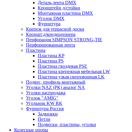
Деталь,лента DMX
Кронштейн д/стойки
Монтажная пластина DMX
Уголок DMX
Фурнитура
Крепеж для террасной доски
Кроншт.д/кондиционера
Перфорация SIMPSON STRONG-TIE
Перфорированная лента
Пластина
Пластина KP
Пластина PS
Пластина гвоздевая PSE
Пластина крепежная мебельная LW
Пластина узкая сверхмощная LK
Подвес, профиль монтажный
Уголки NAZ (РК) аналог NA
Уголки распродажа
Уголок "AMIG"
Угольник KW RK
Фурнитура Россия
Задвижки
Петли
Подвески, пластины, уголки
Колесные опоры