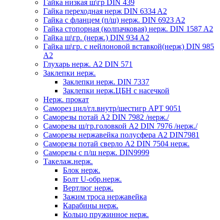
Гайка низкая ш\гр DIN 439
Гайка переходная нерж DIN 6334 A2
Гайка с фланцем (п/ш) нерж. DIN 6923 A2
Гайка стопорная (колпачковая) нерж. DIN 1587 A2
Гайка ш\гр. (нерж.) DIN 934 A2
Гайка ш\гр. с нейлоновой вставкой(нерж) DIN 985
A2
Глухарь нерж. А2 DIN 571
Заклепки нерж.
Заклепки нерж. DIN 7337
Заклепки нерж.ЦБН с насечкой
Нерж. прокат
Саморез цил/гл.внутр/шестигр АРТ 9051
Саморезы потай А2 DIN 7982 /нерж./
Саморезы ш/гр.головкой А2 DIN 7976 /нерж./
Саморезы нержавейка полусфера А2 DIN7981
Саморезы потай сверло А2 DIN 7504 нерж.
Саморезы с п/ш нерж. DIN9999
Такелаж.нерж.
Блок нерж.
Болт U-обр.нерж.
Вертлюг нерж.
Зажим троса нержавейка
Карабины нерж.
Кольцо пружинное нерж.