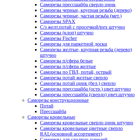
Саморезы прессшайба сверло цинк
Саморезы черные, крупная резьба (дерево)
Саморезы черные, частая резьба (мет.)
Cаморезы SPAX
С/з желт.потай с просечкой/torx штучно
Саморезы (клоп) штучно
Саморезы Fischer
Саморезы для паркетной доски
Саморезы желтые, крупная резьба (дерево)
штучно
Саморезы п/сфера белые
Саморезы п/сфера желтые
Саморезы по ГВЛ, потай, острый
Саморезы потай желтые сверло
Саморезы потай цинк (бел.) сверло
Саморезы прессшайба (остр.) цвет.штучно
Саморезы прессшайба (сверло) цвет.штучно
Саморезы конструкционные
Потай
Прессшайба
Саморезы кровельные
Саморезы кровельные сверло цинк штучно
Саморезы кровельные цветные сверло
RAL(основной ассортимент)
Саморезы для сэндвич-панелей