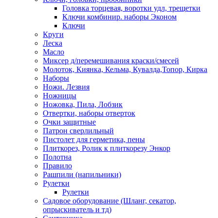
Головка торцевая, воротки удл, трещетки
Ключи комбинир. наборы Эконом
Ключи
Круги
Леска
Масло
Миксер д/перемешивания краски/смесей
Молоток, Киянка, Кельма, Кувалда,Топор, Кирка
Наборы
Ножи. Лезвия
Ножницы
Ножовка, Пила, Лобзик
Отвертки, наборы отверток
Очки защитные
Патрон сверлильный
Пистолет для герметика, пены
Плиткорез, Ролик к плиткорезу Энкор
Полотна
Правило
Рашпили (напильники)
Рулетки
Рулетки
Садовое оборудование (Шланг, секатор,
опрыскиватель и тд)