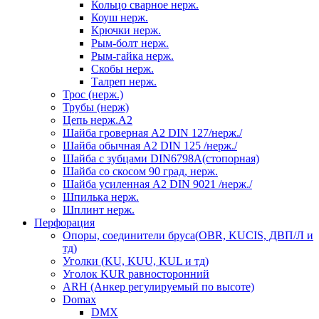
Кольцо сварное нерж.
Коуш нерж.
Крючки нерж.
Рым-болт нерж.
Рым-гайка нерж.
Скобы нерж.
Талреп нерж.
Трос (нерж.)
Трубы (нерж)
Цепь нерж.А2
Шайба гроверная А2 DIN 127/нерж./
Шайба обычная А2 DIN 125 /нерж./
Шайба с зубцами DIN6798А(стопорная)
Шайба со скосом 90 град, нерж.
Шайба усиленная А2 DIN 9021 /нерж./
Шпилька нерж.
Шплинт нерж.
Перфорация
Опоры, соединители бруса(OBR, KUCIS, ДВП/Л и
тд)
Уголки (KU, KUU, KUL и тд)
Уголок KUR равносторонний
ARH (Анкер регулируемый по высоте)
Domax
DMX