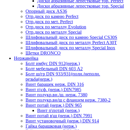
Диски абразивные лепестковые тор. Perfect
Диски абразивные лепестковые тор. Speciаl
Опорный диск AS36
Отр.диск по камню Perfect
Отр.диск по мет. Perfect
Отр.диск по металлу Evolution
Отр.диск по металлу Special
Шлифовальный диск по камню Special CS30S
Шлифовальный диск по металлу Perfect A30T
Шлифовальный диск по металлу Special Inox
Щетки DRONCO
Нержавейка
Болт имбус DIN 912(нерж.)
Болт мебельный DIN 603 А2
Болт ш/гр DIN 933/931(полн./неполн.
резьба(нерж.)
Винт барашек нерж. DIN 316
Винт п\сф. (нерж.) DIN7985
Винт полукр.вн./ш. нерж. 7380
Винт полукр.вн/ш с фланцем нерж. 7380-2
Винт потай (нерж.) DIN 965
Винт п\потай (нерж.)
Винт потай в\ш (нерж.) DIN 7991
Винт установочный (нерж.) DIN 914
Гайка барашковая (нерж.)