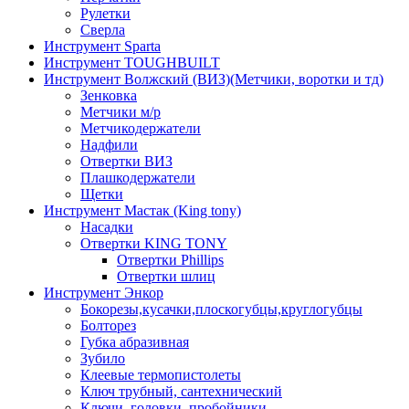
Рулетки
Сверла
Инструмент Sparta
Инструмент TOUGHBUILT
Инструмент Волжский (ВИЗ)(Метчики, воротки и тд)
Зенковка
Метчики м/р
Метчикодержатели
Надфили
Отвертки ВИЗ
Плашкодержатели
Щетки
Инструмент Мастак (King tony)
Насадки
Отвертки KING TONY
Отвертки Phillips
Отвертки шлиц
Инструмент Энкор
Бокорезы,кусачки,плоскогубцы,круглогубцы
Болторез
Губка абразивная
Зубило
Клеевые термопистолеты
Ключ трубный, сантехнический
Ключи, головки, пробойники