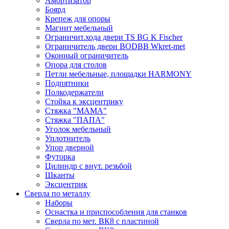
Амортизатор
Боярд
Крепеж для опоры
Магнит мебельный
Ограничит.хода двери TS BG K Fischer
Ограничитель двери BODBB Wkret-met
Оконный ограничитель
Опора для столов
Петли мебельные, площадки HARMONY
Подпятники
Полкодержатели
Стойка к эксцентрику
Стяжка "МАМА"
Стяжка "ПАПА"
Уголок мебельный
Уплотнитель
Упор дверной
Футорка
Цилиндр с внут. резьбой
Шканты
Эксцентрик
Сверла по металлу
Наборы
Оснастка и приспособления для станков
Сверла по мет. ВК8 с пластиной