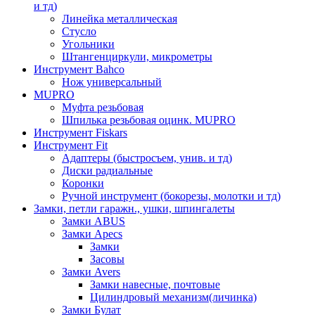
и тд)
Линейка металлическая
Стусло
Угольники
Штангенциркули, микрометры
Инструмент Bahco
Нож универсальный
MUPRO
Муфта резьбовая
Шпилька резьбовая оцинк. MUPRO
Инструмент Fiskars
Инструмент Fit
Адаптеры (быстросъем, унив. и тд)
Диски радиальные
Коронки
Ручной инструмент (бокорезы, молотки и тд)
Замки, петли гаражн., ушки, шпингалеты
Замки ABUS
Замки Apecs
Замки
Засовы
Замки Avers
Замки навесные, почтовые
Цилиндровый механизм(личинка)
Замки Булат