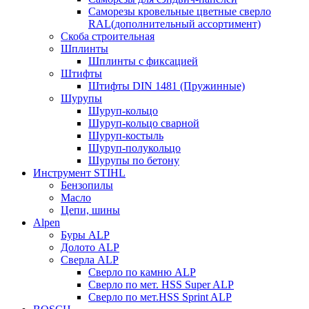
Саморезы кровельные цветные сверло
RAL(дополнительный ассортимент)
Скоба строительная
Шплинты
Шплинты с фиксацией
Штифты
Штифты DIN 1481 (Пружинные)
Шурупы
Шуруп-кольцо
Шуруп-кольцо сварной
Шуруп-костыль
Шуруп-полукольцо
Шурупы по бетону
Инструмент STIHL
Бензопилы
Масло
Цепи, шины
Alpen
Буры ALP
Долото ALP
Сверла ALP
Сверло по камню ALP
Сверло по мет. HSS Super ALP
Сверло по мет.HSS Sprint ALP