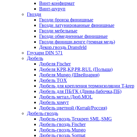
Винт-конфирмат
Винт-шуруп
Гвозди
Гвозди бронза финишные
Гвозди латунированные финишные
Гвозди мебельные
Гвозди обмедненные финишные
Гвозди финишн.венге (темная медь)
Декор.гвоздь Dransfeld
Глухари DIN 571
Дюбель
Дюбеля Fischer
Дюбеля KPR,KP,PR,RUL (Польша)
Дюбеля Mungo (Швейцария)
Дюбель TOX
Дюбель для крепления термоизоляции T-krep
Дюбель для ПБ/ГК (Дрива,бабочка,ПБ)
Дюбель метал./Дюб.MOL
Дюбель хомут
Дюбель цветной (Китай/Россия)
Дюбель-гвоздь
Дюбель-гвоздь Техкреп SML,SMG
Дюбель-гвоздь Fischer
Дюбель-гвоздь Mungo
Дюбель-гвоздь Sormat