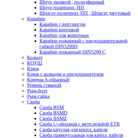
Шнур льняной , полиэфирный
Шнур полипроп. ПП
Шпагат полипроп. ПП , Шпагат джутовый
Карабин
Карабин c вертлюгом
Карабин винтовой
Карабин для животных
Карабин пожарный c предохранительной
гайкой DIN5299D
Карабин пожарный DIN5299 C
Кольцо
КОУШ
Крюк
Крюк с кольцом и предохранителем
Крючок S-образный
Ремень стяжной
Рым-болт
Рым-гайка
Скоба
Скоба BSM
Скоба BSMD
Скоба BSMZ
Скоба U-образная с метр.резьбой ETR
Скоба круглая для крепл. кабеля
Скоба прямоугольная для крепл. кабеля