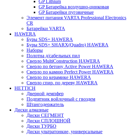
GP Lithium
GP Батарейка воздушно-цинковая
GP Батарейки пуговичные
Элемент питания VARTA Professional Electronics
CR
Батарейки VARTA
HAWERA
Буры SDS+ HAWERA
Буры SDS+ SHARX(Quadro) HAWERA
Наборы
Полотна д/сабельных пил
Сверло MultiConstruction HAWERA
Сверло по бетону Active Power HAWERA
Сверло по камню Perfect Power HAWERA
Сверло по керамике HAWERA
Сверло спир. по дереву HAWERA
HETTICH
Дверной демпфер
Подпятник войлочный с гвоздем
Штангодержатель
Диски алмазные
Диски СЕГМЕНТ
Диски СПЛОШНОЙ
Диски ТУРБО
Диски ультратонкие, универсальные