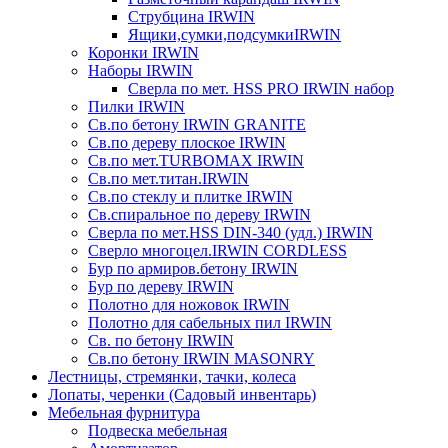
Струбцина IRWIN
Ящики,сумки,подсумкиIRWIN
Коронки IRWIN
Наборы IRWIN
Сверла по мет. HSS PRO IRWIN набор
Пилки IRWIN
Св.по бетону IRWIN GRANITE
Св.по дереву плоское IRWIN
Св.по мет.TURBOMAX IRWIN
Св.по мет.титан.IRWIN
Св.по стеклу и плитке IRWIN
Св.спиральное по дереву IRWIN
Сверла по мет.HSS DIN-340 (удл.) IRWIN
Сверло многоцел.IRWIN CORDLESS
Бур по армиров.бетону IRWIN
Бур по дереву IRWIN
Полотно для ножовок IRWIN
Полотно для сабельных пил IRWIN
Св. по бетону IRWIN
Св.по бетону IRWIN MASONRY
Лестницы, стремянки, тачки, колеса
Лопаты, черенки (Садовый инвентарь)
Мебельная фурнитура
Подвеска мебельная