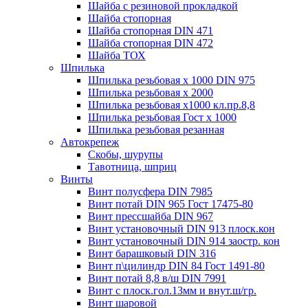
Шайба с резиновой прокладкой
Шайба стопорная
Шайба стопорная DIN 471
Шайба стопорная DIN 472
Шайба ТОХ
Шпилька
Шпилька резьбовая х 1000 DIN 975
Шпилька резьбовая х 2000
Шпилька резьбовая х1000 кл.пр.8,8
Шпилька резьбовая Гост х 1000
Шпилька резьбовая резанная
Автокрепеж
Скобы, шурупы
Тавотница, шприц
Винты
Винт полусфера DIN 7985
Винт потай DIN 965 Гост 17475-80
Винт прессшайба DIN 967
Винт установочный DIN 913 плоск.кон
Винт установочный DIN 914 заостр. кон
Винт барашковый DIN 316
Винт п\цилиндр DIN 84 Гост 1491-80
Винт потай 8,8 в/ш DIN 7991
Винт с плоск.гол.13мм и внут.ш/гр.
Винт шаровой