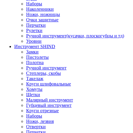
Наборы
Наколенники
Ножи, ножницы
Очки защитные
Перчатки
Рулетки
Ручной инструмент(кусачки, плоскогубцы и тд)
Уровни
Инструмент SHIND
Замки
Пистолеты
Полотна
Ручной инструмент
Степлеры, скобы
Такелаж
Круги шлифовальные
Хомуты
Щетки
Малярный инструмент
Губцевый инструмент
Круги отрезные
Наборы
Ножи, лезвия
Отвертки
Перчатки