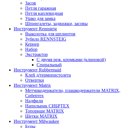
Засов
Петля гаражная
Петля каплевидная
Ушко для замка
Шпингалеты, задвижки, засовы
Инструмент Rennsteig
Выколотка для шплинтов
Зубило RENNSTEIG
Кернер
Набор
Экстрактор
С двумя реж. кромками (клиновой)
Спиральный
Инструмент Rubbermaid
Клей д/термопистолета
Отвертки
Инструмент Matrix
Метчикодержатели, плашкодержатели MATRIX,
Сибертех
Надфили
Напильник СИБРТЕХ
Топорище MATRIX
Щетки MATRIX
Инструмент Milwaukee
Буры