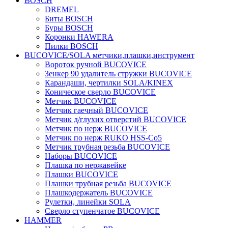
BOSCH
DREMEL
Биты BOSCH
Буры BOSCH
Коронки HAWERA
Пилки BOSCH
BUCOVICE/SOLA метчики,плашки,инструмент
Вороток ручной BUCOVICE
Зенкер 90 удалитель стружки BUCOVICE
Карандаши, чертилки SOLA/KINEX
Коническое сверло BUCOVICE
Метчик BUCOVICE
Метчик гаечный BUCOVICE
Метчик д/глухих отверстий BUCOVICE
Метчик по нерж BUCOVICE
Метчик по нерж RUKO HSS-Co5
Метчик трубная резьба BUCOVICE
Наборы BUCOVICE
Плашка по нержавейке
Плашки BUCOVICE
Плашки трубная резьба BUCOVICE
Плашкодержатель BUCOVICE
Рулетки, линейки SOLA
Сверло ступенчатое BUCOVICE
HAMMER